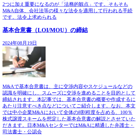
2つに加え重要になるのが「法務的観点」です。そもそも
M&A自体、会社法等の様々な法令を適用して行われる手続
です。法令上求められる
基本合意書（LOI/MOU）の締結
2024年08月19日
M&Aで基本合意書は、主に交渉内容やスケジュールなどの
認識を明確にし、スムーズに交渉を進めることを目的として
締結されます。本記事では、基本合意書の概要や作成するに
あたり注意すべき点などについてご紹介します。なお、本文
では中小企業M&Aにおいて全体の8割程度を占める、100％
株式譲渡スキームを想定した基本合意書の解説とさせていた
だきます。日本M&AセンターではM&Aに精通した弁護士・
司法書士・公認会