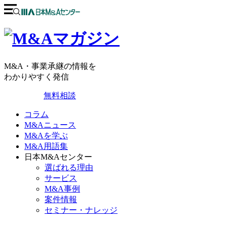
M&A・事業承継の情報を
わかりやすく発信
無料相談
コラム
M&Aニュース
M&Aを学ぶ
M&A用語集
日本M&Aセンター
選ばれる理由
サービス
M&A事例
案件情報
セミナー・ナレッジ