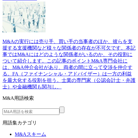
M&Aの実行には売り手、買い手の当事者のほか、彼らを支
援する支援機関など様々な関係者の存在が不可欠です。本記
事ではM&Aにはどのような関係者がいるのか、その役割に
ついて紹介します。この記事のポイントM&A専門会社に
は、M&A仲介会社があり、両者の間に立って交渉を仲介す
る。FA（ファイナンシャル・アドバイザー）は一方の利益
を最大化する役割を担う。士業の専門家（公認会計士・弁護
士）や金融機関も関与し、
M&A用語検索
用語集カテゴリ
M&Aスキーム