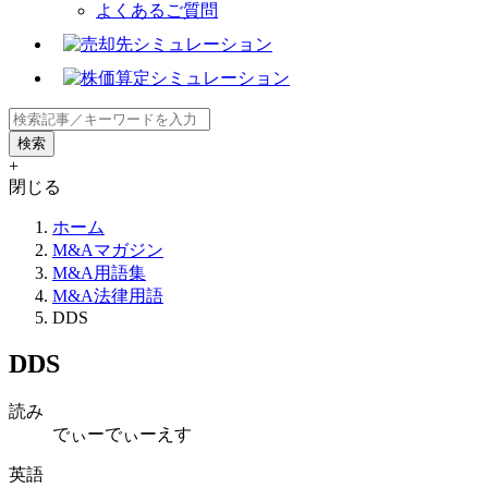
よくあるご質問
+
閉じる
ホーム
M&Aマガジン
M&A用語集
M&A法律用語
DDS
DDS
読み
でぃーでぃーえす
英語