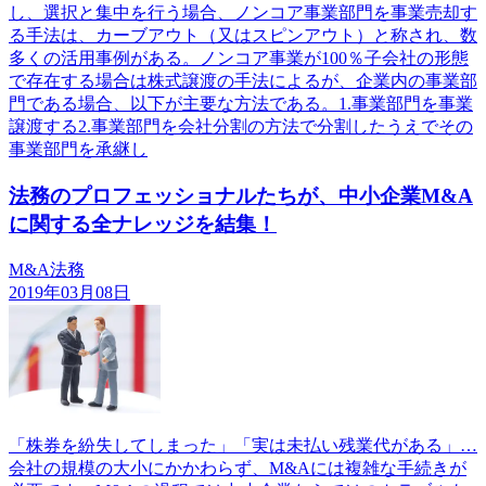
し、選択と集中を行う場合、ノンコア事業部門を事業売却す
る手法は、カーブアウト（又はスピンアウト）と称され、数
多くの活用事例がある。ノンコア事業が100％子会社の形態
で存在する場合は株式譲渡の手法によるが、企業内の事業部
門である場合、以下が主要な方法である。1.事業部門を事業
譲渡する2.事業部門を会社分割の方法で分割したうえでその
事業部門を承継し
法務のプロフェッショナルたちが、中小企業M&A
に関する全ナレッジを結集！
M&A法務
2019年03月08日
「株券を紛失してしまった」「実は未払い残業代がある」…
会社の規模の大小にかかわらず、M&Aには複雑な手続きが