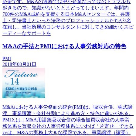
必要です。M&Aの過程では中小企業ならではのトラブルも
起きるので、知識がないととまどってしまいます。年間約
700件のM&A成約を支援する日本M&Aセンターでは、弁護
士・司法書士といった法務のプロフェッショナルたちが7名
在籍し、当社所属のコンサルタントに対してきめ細かくスピ
ーディーなサポートを
M&Aの手法とPMIにおける人事労務対応の特色
PMI
2018年08月01日
M&Aにおける人事労務面の統合(PMI)は、吸収合併、株式譲
渡、事業譲渡・会社分割により進め方・特色に違いがある。
PMIとは｜M&A用語集吸収合併の場合被買収会社の人事労
務体系を買収会社の人事労務体系にいわば「片寄せ」できる
かは、M&Aの実務上大きな課題である。事業譲渡（譲受）