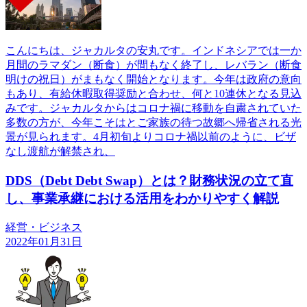
こんにちは、ジャカルタの安丸です。インドネシアでは一か
月間のラマダン（断食）が間もなく終了し、レバラン（断食
明けの祝日）がまもなく開始となります。今年は政府の意向
もあり、有給休暇取得奨励と合わせ、何と10連休となる見込
みです。ジャカルタからはコロナ禍に移動を自粛されていた
多数の方が、今年こそはとご家族の待つ故郷へ帰省される光
景が見られます。4月初旬よりコロナ禍以前のように、ビザ
なし渡航が解禁され、
DDS（Debt Debt Swap）とは？財務状況の立て直
し、事業承継における活用をわかりやすく解説
経営・ビジネス
2022年01月31日