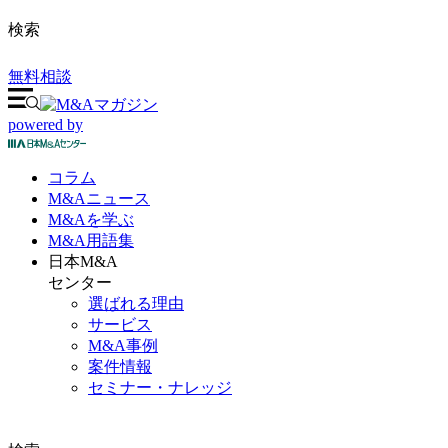
検索
無料相談
powered by
コラム
M&A
ニュース
M&Aを
学ぶ
M&A
用語集
日本M&A
センター
選ばれる理由
サービス
M&A事例
案件情報
セミナー・ナレッジ