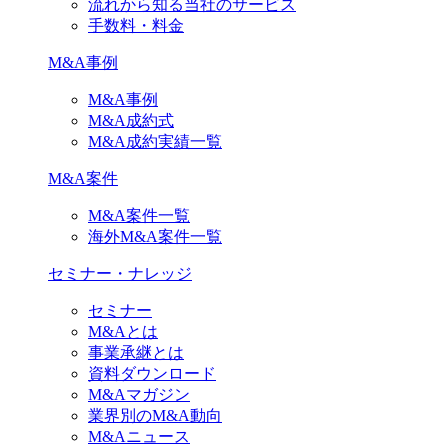
流れから知る当社のサービス
手数料・料金
M&A事例
M&A事例
M&A成約式
M&A成約実績一覧
M&A案件
M&A案件一覧
海外M&A案件一覧
セミナー・ナレッジ
セミナー
M&Aとは
事業承継とは
資料ダウンロード
M&Aマガジン
業界別のM&A動向
M&Aニュース