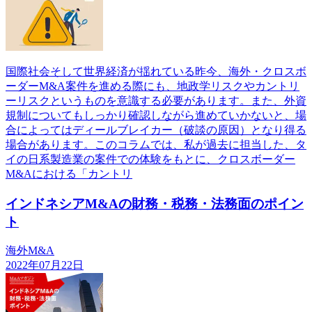
国際社会そして世界経済が揺れている昨今、海外・クロスボ
ーダーM&A案件を進める際にも、地政学リスクやカントリ
ーリスクというものを意識する必要があります。また、外資
規制についてもしっかり確認しながら進めていかないと、場
合によってはディールブレイカー（破談の原因）となり得る
場合があります。このコラムでは、私が過去に担当した、タ
イの日系製造業の案件での体験をもとに、クロスボーダー
M&Aにおける「カントリ
インドネシアM&Aの財務・税務・法務面のポイン
ト
海外M&A
2022年07月22日