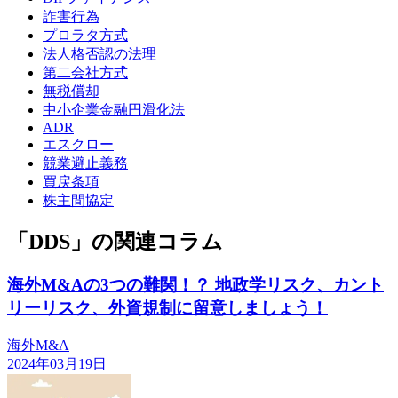
詐害行為
プロラタ方式
法人格否認の法理
第二会社方式
無税償却
中小企業金融円滑化法
ADR
エスクロー
競業避止義務
買戻条項
株主間協定
「DDS」の関連コラム
海外M&Aの3つの難関！？ 地政学リスク、カント
リーリスク、外資規制に留意しましょう！
海外M&A
2024年03月19日