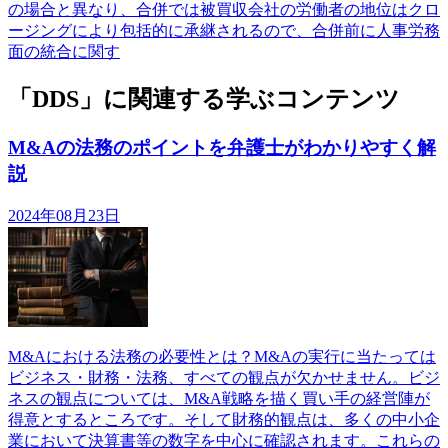
の場合と異なり、合併では被買収会社の労働者の地位はクロ
ージングにより包括的に承継されるので、合併前に人事労務
面の統合に関す
「DDS」に関連する学ぶコンテンツ
M&Aの法務のポイントを弁護士がわかりやすく解
説
2024年08月23日
M&Aにおける法務の必要性とは？M&Aの実行に当たっては
ビジネス・財務・法務、すべての観点が欠かせません。ビジ
ネスの観点については、M&A戦略を描く買い手の経営陣が
得意とするところです。そして財務的観点は、多くの中小企
業において決算書等の数字を中心に確認されます。これらの