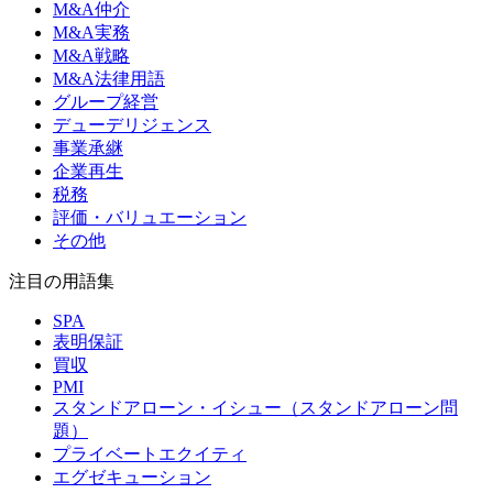
M&A仲介
M&A実務
M&A戦略
M&A法律用語
グループ経営
デューデリジェンス
事業承継
企業再生
税務
評価・バリュエーション
その他
注目の用語集
SPA
表明保証
買収
PMI
スタンドアローン・イシュー（スタンドアローン問
題）
プライベートエクイティ
エグゼキューション