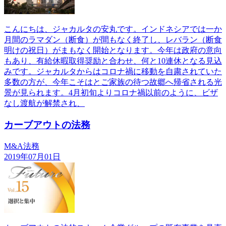
こんにちは、ジャカルタの安丸です。インドネシアでは一か
月間のラマダン（断食）が間もなく終了し、レバラン（断食
明けの祝日）がまもなく開始となります。今年は政府の意向
もあり、有給休暇取得奨励と合わせ、何と10連休となる見込
みです。ジャカルタからはコロナ禍に移動を自粛されていた
多数の方が、今年こそはとご家族の待つ故郷へ帰省される光
景が見られます。4月初旬よりコロナ禍以前のように、ビザ
なし渡航が解禁され、
カーブアウトの法務
M&A法務
2019年07月01日