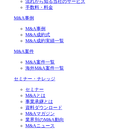
流れから知る当社のサービス
手数料・料金
M&A事例
M&A事例
M&A成約式
M&A成約実績一覧
M&A案件
M&A案件一覧
海外M&A案件一覧
セミナー・ナレッジ
セミナー
M&Aとは
事業承継とは
資料ダウンロード
M&Aマガジン
業界別のM&A動向
M&Aニュース