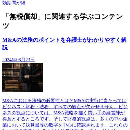
効期間が経
「無税償却」に関連する学ぶコンテン
ツ
M&Aの法務のポイントを弁護士がわかりやすく解
説
2024年08月23日
M&Aにおける法務の必要性とは？M&Aの実行に当たっては
ビジネス・財務・法務、すべての観点が欠かせません。ビジ
ネスの観点については、M&A戦略を描く買い手の経営陣が
得意とするところです。そして財務的観点は、多くの中小企
業において決算書等の数字を中心に確認されます。これらの