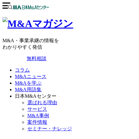
M&A・事業承継の情報を
わかりやすく発信
無料相談
コラム
M&Aニュース
M&Aを学ぶ
M&A用語集
日本M&Aセンター
選ばれる理由
サービス
M&A事例
案件情報
セミナー・ナレッジ