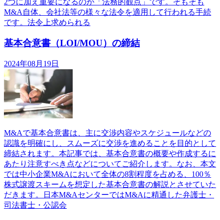
2つに加え重要になるのが「法務的観点」です。そもそも
M&A自体、会社法等の様々な法令を適用して行われる手続
です。法令上求められる
基本合意書（LOI/MOU）の締結
2024年08月19日
M&Aで基本合意書は、主に交渉内容やスケジュールなどの
認識を明確にし、スムーズに交渉を進めることを目的として
締結されます。本記事では、基本合意書の概要や作成するに
あたり注意すべき点などについてご紹介します。なお、本文
では中小企業M&Aにおいて全体の8割程度を占める、100％
株式譲渡スキームを想定した基本合意書の解説とさせていた
だきます。日本M&AセンターではM&Aに精通した弁護士・
司法書士・公認会