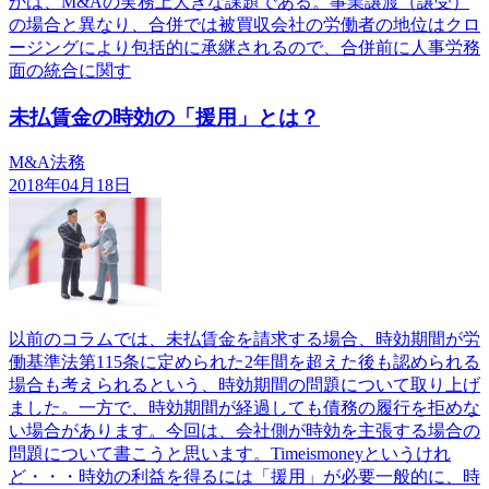
かは、M&Aの実務上大きな課題である。事業譲渡（譲受）
の場合と異なり、合併では被買収会社の労働者の地位はクロ
ージングにより包括的に承継されるので、合併前に人事労務
面の統合に関す
未払賃金の時効の「援用」とは？
M&A法務
2018年04月18日
以前のコラムでは、未払賃金を請求する場合、時効期間が労
働基準法第115条に定められた2年間を超えた後も認められる
場合も考えられるという、時効期間の問題について取り上げ
ました。一方で、時効期間が経過しても債務の履行を拒めな
い場合があります。今回は、会社側が時効を主張する場合の
問題について書こうと思います。Timeismoneyというけれ
ど・・・時効の利益を得るには「援用」が必要一般的に、時