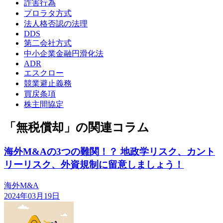
詐害行為
プロラタ方式
法人格否認の法理
DDS
第二会社方式
中小企業金融円滑化法
ADR
エスクロー
競業避止義務
買戻条項
株主間協定
「無税償却」の関連コラム
海外M&Aの3つの難関！？ 地政学リスク、カント
リーリスク、外資規制に留意しましょう！
海外M&A
2024年03月19日