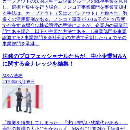
カーブアウトの法的スキーム企業グループの既存事業を見直
し、選択と集中を行う場合、ノンコア事業部門を事業売却す
る手法は、カーブアウト（又はスピンアウト）と称され、数
多くの活用事例がある。ノンコア事業が100％子会社の形態
で存在する場合は株式譲渡の手法によるが、企業内の事業部
門である場合、以下が主要な方法である。1.事業部門を事業
譲渡する2.事業部門を会社分割の方法で分割したうえでその
事業部門を承継し
法務のプロフェッショナルたちが、中小企業M&A
に関する全ナレッジを結集！
M&A法務
2019年03月08日
「株券を紛失してしまった」「実は未払い残業代がある」…
会社の規模の大小にかかわらず、M&Aには複雑な手続きが