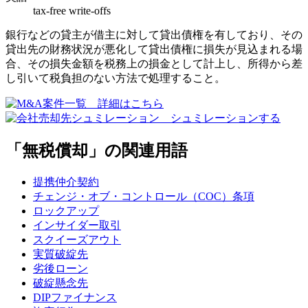
tax-free write-offs
銀行などの貸主が借主に対して貸出債権を有しており、その
貸出先の財務状況が悪化して貸出債権に損失が見込まれる場
合、その損失金額を税務上の損金として計上し、所得から差
し引いて税負担のない方法で処理すること。
「無税償却」の関連用語
提携仲介契約
チェンジ・オブ・コントロール（COC）条項
ロックアップ
インサイダー取引
スクイーズアウト
実質破綻先
劣後ローン
破綻懸念先
DIPファイナンス