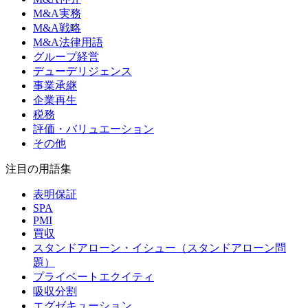
M&A実務
M&A戦略
M&A法律用語
グループ経営
デューデリジェンス
事業承継
企業再生
税務
評価・バリュエーション
その他
注目の用語集
表明保証
SPA
PMI
買収
スタンドアローン・イシュー（スタンドアローン問
題）
プライベートエクイティ
吸収分割
エグゼキューション