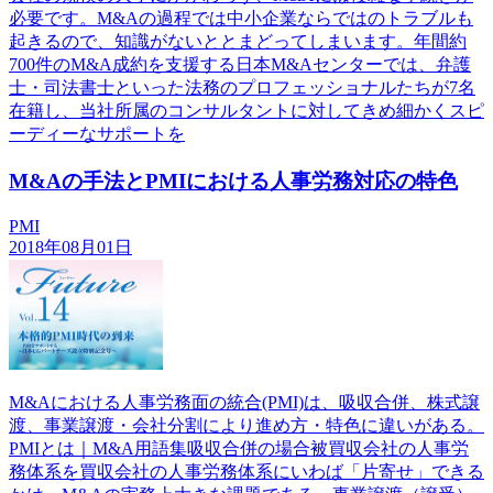
必要です。M&Aの過程では中小企業ならではのトラブルも
起きるので、知識がないととまどってしまいます。年間約
700件のM&A成約を支援する日本M&Aセンターでは、弁護
士・司法書士といった法務のプロフェッショナルたちが7名
在籍し、当社所属のコンサルタントに対してきめ細かくスピ
ーディーなサポートを
M&Aの手法とPMIにおける人事労務対応の特色
PMI
2018年08月01日
M&Aにおける人事労務面の統合(PMI)は、吸収合併、株式譲
渡、事業譲渡・会社分割により進め方・特色に違いがある。
PMIとは｜M&A用語集吸収合併の場合被買収会社の人事労
務体系を買収会社の人事労務体系にいわば「片寄せ」できる