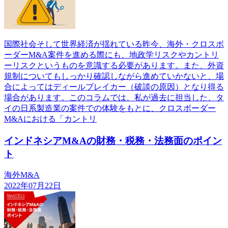
国際社会そして世界経済が揺れている昨今、海外・クロスボ
ーダーM&A案件を進める際にも、地政学リスクやカントリ
ーリスクというものを意識する必要があります。また、外資
規制についてもしっかり確認しながら進めていかないと、場
合によってはディールブレイカー（破談の原因）となり得る
場合があります。このコラムでは、私が過去に担当した、タ
イの日系製造業の案件での体験をもとに、クロスボーダー
M&Aにおける「カントリ
インドネシアM&Aの財務・税務・法務面のポイン
ト
海外M&A
2022年07月22日