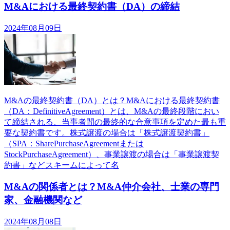
M&Aにおける最終契約書（DA）の締結
2024年08月09日
M&Aの最終契約書（DA）とは？M&Aにおける最終契約書
（DA：DefinitiveAgreement）とは、M&Aの最終段階におい
て締結される、当事者間の最終的な合意事項を定めた最も重
要な契約書です。株式譲渡の場合は「株式譲渡契約書」
（SPA：SharePurchaseAgreementまたは
StockPurchaseAgreement）、事業譲渡の場合は「事業譲渡契
約書」などスキームによって名
M&Aの関係者とは？M&A仲介会社、士業の専門
家、金融機関など
2024年08月08日