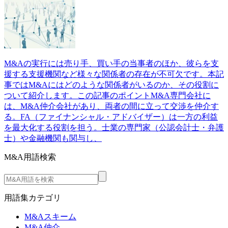
M&Aの実行には売り手、買い手の当事者のほか、彼らを支
援する支援機関など様々な関係者の存在が不可欠です。本記
事ではM&Aにはどのような関係者がいるのか、その役割に
ついて紹介します。この記事のポイントM&A専門会社に
は、M&A仲介会社があり、両者の間に立って交渉を仲介す
る。FA（ファイナンシャル・アドバイザー）は一方の利益
を最大化する役割を担う。士業の専門家（公認会計士・弁護
士）や金融機関も関与し、
M&A用語検索
用語集カテゴリ
M&Aスキーム
M&A仲介