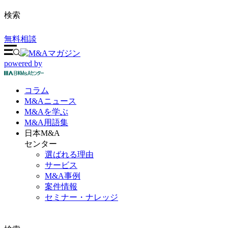
検索
無料相談
powered by
コラム
M&A
ニュース
M&Aを
学ぶ
M&A
用語集
日本M&A
センター
選ばれる理由
サービス
M&A事例
案件情報
セミナー・ナレッジ