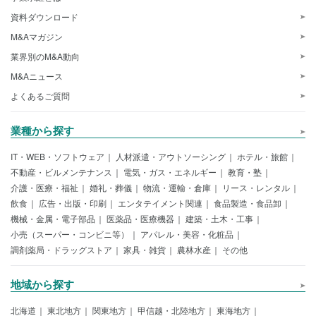
資料ダウンロード
M&Aマガジン
業界別のM&A動向
M&Aニュース
よくあるご質問
業種から探す
IT・WEB・ソフトウェア
人材派遣・アウトソーシング
ホテル・旅館
不動産・ビルメンテナンス
電気・ガス・エネルギー
教育・塾
介護・医療・福祉
婚礼・葬儀
物流・運輸・倉庫
リース・レンタル
飲食
広告・出版・印刷
エンタテイメント関連
食品製造・食品卸
機械・金属・電子部品
医薬品・医療機器
建築・土木・工事
小売（スーパー・コンビニ等）
アパレル・美容・化粧品
調剤薬局・ドラッグストア
家具・雑貨
農林水産
その他
地域から探す
北海道
東北地方
関東地方
甲信越・北陸地方
東海地方