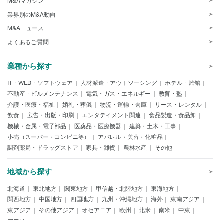
M&Aマガジン
業界別のM&A動向
M&Aニュース
よくあるご質問
業種から探す
IT・WEB・ソフトウェア
人材派遣・アウトソーシング
ホテル・旅館
不動産・ビルメンテナンス
電気・ガス・エネルギー
教育・塾
介護・医療・福祉
婚礼・葬儀
物流・運輸・倉庫
リース・レンタル
飲食
広告・出版・印刷
エンタテイメント関連
食品製造・食品卸
機械・金属・電子部品
医薬品・医療機器
建築・土木・工事
小売（スーパー・コンビニ等）
アパレル・美容・化粧品
調剤薬局・ドラッグストア
家具・雑貨
農林水産
その他
地域から探す
北海道
東北地方
関東地方
甲信越・北陸地方
東海地方
関西地方
中国地方
四国地方
九州・沖縄地方
海外
東南アジア
東アジア
その他アジア
オセアニア
欧州
北米
南米
中東