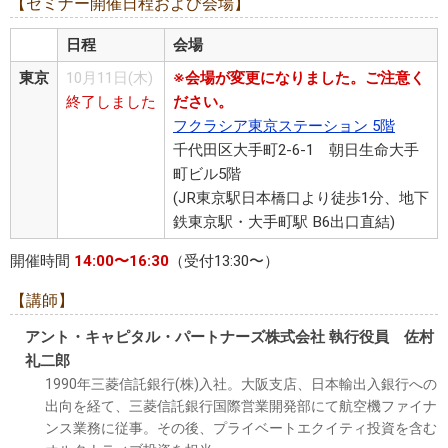
【セミナー開催日程および会場】
日程
会場
東京
10月11日(木)
※会場が変更になりました。ご注意く
終了しました
ださい。
フクラシア東京ステーション 5階
千代田区大手町2-6-1 朝日生命大手
町ビル5階
(JR東京駅日本橋口より徒歩1分、地下
鉄東京駅・大手町駅 B6出口直結)
開催時間
14:00〜16:30
（受付13:30〜）
【講師】
アント・キャピタル・パートナーズ株式会社 執行役員 佐村
礼二郎
1990年三菱信託銀行(株)入社。大阪支店、日本輸出入銀行への
出向を経て、三菱信託銀行国際営業開発部にて航空機ファイナ
ンス業務に従事。その後、プライベートエクイティ投資を含む