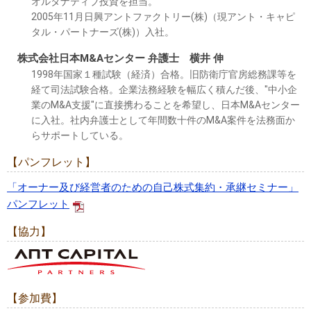
オルタナティブ投資を担当。
2005年11月日興アントファクトリー(株)（現アント・キャピ
タル・パートナーズ(株)）入社。
株式会社日本M&Aセンター 弁護士 横井 伸
1998年国家１種試験（経済）合格。旧防衛庁官房総務課等を
経て司法試験合格。企業法務経験を幅広く積んだ後、"中小企
業のM&A支援"に直接携わることを希望し、日本M&Aセンター
に入社。社内弁護士として年間数十件のM&A案件を法務面か
らサポートしている。
【パンフレット】
「オーナー及び経営者のための自己株式集約・承継セミナー」
パンフレット
【協力】
【参加費】