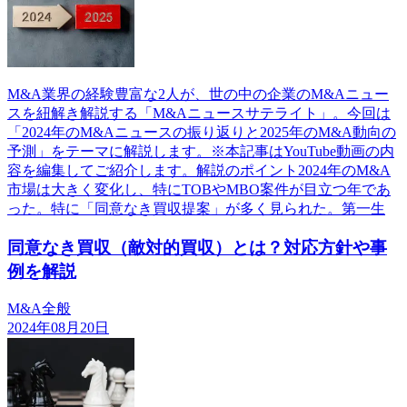
M&A業界の経験豊富な2人が、世の中の企業のM&Aニュー
スを紐解き解説する「M&Aニュースサテライト」。今回は
「2024年のM&Aニュースの振り返りと2025年のM&A動向の
予測」をテーマに解説します。※本記事はYouTube動画の内
容を編集してご紹介します。解説のポイント2024年のM&A
市場は大きく変化し、特にTOBやMBO案件が目立つ年であ
った。特に「同意なき買収提案」が多く見られた。第一生
同意なき買収（敵対的買収）とは？対応方針や事
例を解説
M&A全般
2024年08月20日