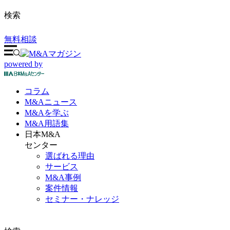
検索
無料相談
powered by
コラム
M&A
ニュース
M&Aを
学ぶ
M&A
用語集
日本M&A
センター
選ばれる理由
サービス
M&A事例
案件情報
セミナー・ナレッジ