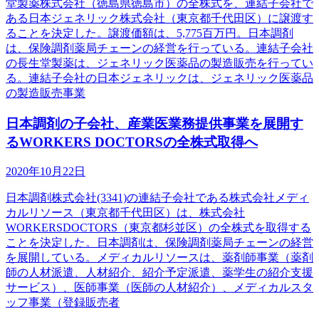
堂製薬株式会社（徳島県徳島市）の全株式を、連結子会社で
ある日本ジェネリック株式会社（東京都千代田区）に譲渡す
ることを決定した。譲渡価額は、5,775百万円。日本調剤
は、保険調剤薬局チェーンの経営を行っている。連結子会社
の長生堂製薬は、ジェネリック医薬品の製造販売を行ってい
る。連結子会社の日本ジェネリックは、ジェネリック医薬品
の製造販売事業
日本調剤の子会社、産業医業務提供事業を展開す
るWORKERS DOCTORSの全株式取得へ
2020年10月22日
日本調剤株式会社(3341)の連結子会社である株式会社メディ
カルリソース（東京都千代田区）は、株式会社
WORKERSDOCTORS（東京都杉並区）の全株式を取得する
ことを決定した。日本調剤は、保険調剤薬局チェーンの経営
を展開している。メディカルリソースは、薬剤師事業（薬剤
師の人材派遣、人材紹介、紹介予定派遣、薬学生の紹介支援
サービス）、医師事業（医師の人材紹介）、メディカルスタ
ッフ事業（登録販売者