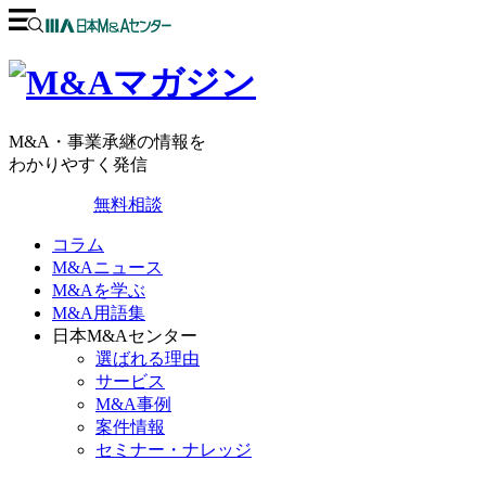
M&A・事業承継の情報を
わかりやすく発信
無料相談
コラム
M&Aニュース
M&Aを学ぶ
M&A用語集
日本M&Aセンター
選ばれる理由
サービス
M&A事例
案件情報
セミナー・ナレッジ