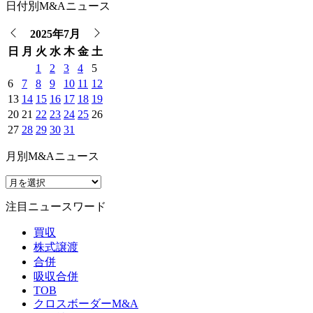
日付別M&Aニュース
2025年7月
日
月
火
水
木
金
土
1
2
3
4
5
6
7
8
9
10
11
12
13
14
15
16
17
18
19
20
21
22
23
24
25
26
27
28
29
30
31
月別M&Aニュース
注目ニュースワード
買収
株式譲渡
合併
吸収合併
TOB
クロスボーダーM&A