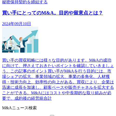
秘密保持契約を締結する
買い手にとってのM&A。目的や留意点とは？
2024年09月10日
買い手の買収戦略には様々な目的があります。M&Aの成功
に向けて、押さえておきたいポイントを確認していきましょ
う。この記事のポイント買い手がM&Aを行う目的には、市
場シェアの拡大、事業領域の拡大、事業の多角化、人材獲
得・技術力向上、効率性の向上がある。買収により、企業は
迅速に成長を加速し、顧客ベースや販売チャネルを拡大する
ことができる。M&Aにはコストや中長期的な取り組みが必
要で、成約後の経営統合計
M&Aニュース検索