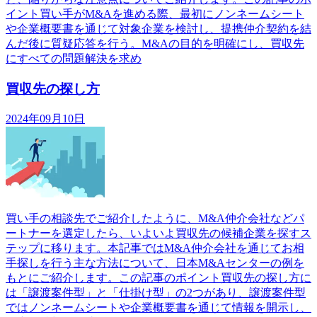
イント買い手がM&Aを進める際、最初にノンネームシート
や企業概要書を通じて対象企業を検討し、提携仲介契約を結
んだ後に質疑応答を行う。M&Aの目的を明確にし、買収先
にすべての問題解決を求め
買収先の探し方
2024年09月10日
買い手の相談先でご紹介したように、M&A仲介会社などパ
ートナーを選定したら、いよいよ買収先の候補企業を探すス
テップに移ります。本記事ではM&A仲介会社を通じてお相
手探しを行う主な方法について、日本M&Aセンターの例を
もとにご紹介します。この記事のポイント買収先の探し方に
は「譲渡案件型」と「仕掛け型」の2つがあり、譲渡案件型
ではノンネームシートや企業概要書を通じて情報を開示し、