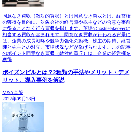
同意なき買収（敵対的買収）とは同意なき買収とは、経営権
の獲得を目的に、対象会社の経営陣や株主などの合意を事前
に得ることなく行う買収を指します。英語のhostiletakeoverに
相当する買収が含まれます。同意なき買収が行われる背景に
は、企業の成長戦略や競争力強化の動機、株主の期待、経営
陣と株主との対立、市場状況などが挙げられます。この記事
のポイント同意なき買収（敵対的買収）は、企業の経営権を
獲得
ポイズンピルとは？2種類の手法やメリット・デメ
リット、導入事例を解説
M&A全般
2022年09月28日