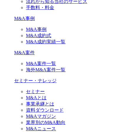
流れから知る当社のサービス
手数料・料金
M&A事例
M&A事例
M&A成約式
M&A成約実績一覧
M&A案件
M&A案件一覧
海外M&A案件一覧
セミナー・ナレッジ
セミナー
M&Aとは
事業承継とは
資料ダウンロード
M&Aマガジン
業界別のM&A動向
M&Aニュース