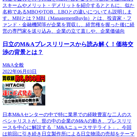
スキームやメリット・デメリットを紹介するとともに、似た
名称であるMBOやTOB、LBOとの違いについても説明しま
す。MBIとは？MBI（ManagementBuyIn）とは、投資家・フ
ァンド・金融機関等が企業を買収し、経営権を握った後に経
営の専門家を送り込み、企業の立て直しや、企業価値向
日立のM&Aプレスリリースから読み解く！価格交
渉の背景とは？
M&A全般
2022年06月03日
日本M&Aセンターの中で特に業界での経験豊富な二人のス
ペシャリストが、世の中の企業のM&Aの動き、プレスリリ
ースを中心に解説する「M&Aニュースサテライト」。今回
は前回に引き続き日立製作所による日立物流の売却をテーマ