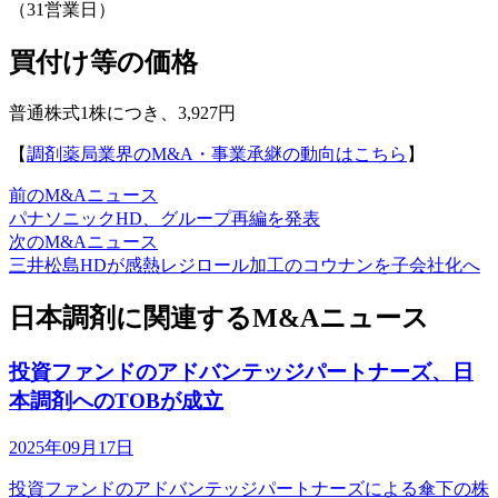
（31営業日）
買付け等の価格
普通株式1株につき、3,927円
【
調剤薬局業界のM&A・事業承継の動向はこちら
】
前のM&Aニュース
パナソニックHD、グループ再編を発表
次のM&Aニュース
三井松島HDが感熱レジロール加工のコウナンを子会社化へ
日本調剤に関連するM&Aニュース
投資ファンドのアドバンテッジパートナーズ、日
本調剤へのTOBが成立
2025年09月17日
投資ファンドのアドバンテッジパートナーズによる傘下の株