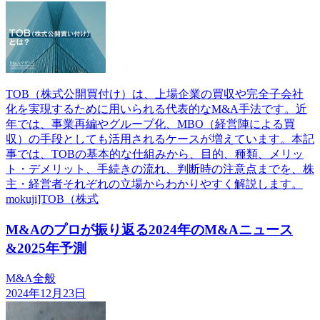
TOB（株式公開買付け）は、上場企業の買収や完全子会社
化を実現するために用いられる代表的なM&A手法です。近
年では、事業再編やグループ化、MBO（経営陣による買
収）の手段としても活用されるケースが増えています。本記
事では、TOBの基本的な仕組みから、目的、種類、メリッ
ト・デメリット、手続きの流れ、判断時の注意点までを、株
主・経営者それぞれの立場からわかりやすく解説します。
mokuji]TOB（株式
M&Aのプロが振り返る2024年のM&Aニュース
&2025年予測
M&A全般
2024年12月23日