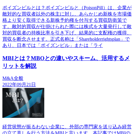
ポイズンピルとは？ポイズンピルと（PoisonPill）は、企業が
敵対的な買収者以外の株主に対し、あらかじめ新株を市場価
格より安く取得できる新株予約権を付与する買収防衛策で
す。敵対的買収が仕掛けられた際には株式を大量発行して敵
対的買収者の持株比率を引き下げ、結果的に支配権の獲得、
買収を断念させます。正式名称は「Shareholderrightsplan」で
あり、日本では「ポイズンピル」または「ライ
MBIとは？MBOとの違いやスキーム、活用するメ
リットを解説
M&A全般
2022年09月21日
経営状態が振るわない企業に、外部の専門家を送り込み経営
の立て直しを行う方法をMBIと言います。本記事ではMBIの