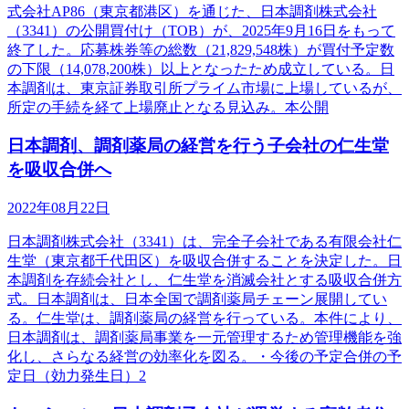
式会社AP86（東京都港区）を通じた、日本調剤株式会社
（3341）の公開買付け（TOB）が、2025年9月16日をもって
終了した。応募株券等の総数（21,829,548株）が買付予定数
の下限（14,078,200株）以上となったため成立している。日
本調剤は、東京証券取引所プライム市場に上場しているが、
所定の手続を経て上場廃止となる見込み。本公開
日本調剤、調剤薬局の経営を行う子会社の仁生堂
を吸収合併へ
2022年08月22日
日本調剤株式会社（3341）は、完全子会社である有限会社仁
生堂（東京都千代田区）を吸収合併することを決定した。日
本調剤を存続会社とし、仁生堂を消滅会社とする吸収合併方
式。日本調剤は、日本全国で調剤薬局チェーン展開してい
る。仁生堂は、調剤薬局の経営を行っている。本件により、
日本調剤は、調剤薬局事業を一元管理するため管理機能を強
化し、さらなる経営の効率化を図る。・今後の予定合併の予
定日（効力発生日）2