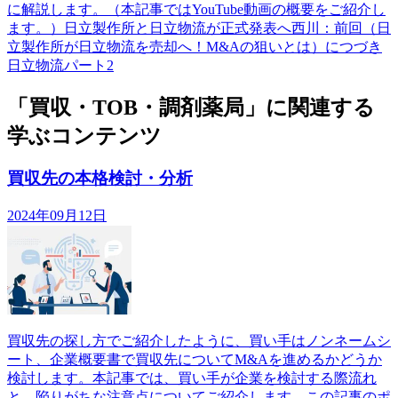
に解説します。（本記事ではYouTube動画の概要をご紹介し
ます。）日立製作所と日立物流が正式発表へ西川：前回（日
立製作所が日立物流を売却へ！M&Aの狙いとは）につづき
日立物流パート2
「買収・TOB・調剤薬局」に関連する
学ぶコンテンツ
買収先の本格検討・分析
2024年09月12日
買収先の探し方でご紹介したように、買い手はノンネームシ
ート、企業概要書で買収先についてM&Aを進めるかどうか
検討します。本記事では、買い手が企業を検討する際流れ
と、陥りがちな注意点についてご紹介します。この記事のポ