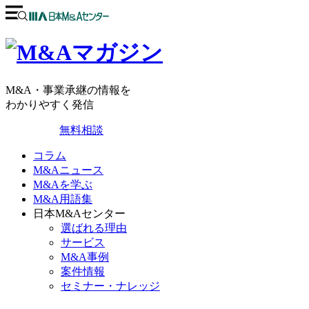
M&A・事業承継の情報を
わかりやすく発信
無料相談
コラム
M&Aニュース
M&Aを学ぶ
M&A用語集
日本M&Aセンター
選ばれる理由
サービス
M&A事例
案件情報
セミナー・ナレッジ