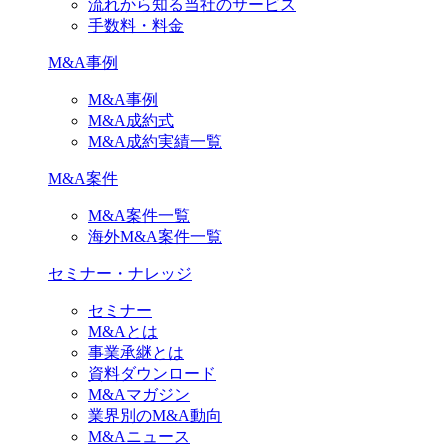
流れから知る当社のサービス
手数料・料金
M&A事例
M&A事例
M&A成約式
M&A成約実績一覧
M&A案件
M&A案件一覧
海外M&A案件一覧
セミナー・ナレッジ
セミナー
M&Aとは
事業承継とは
資料ダウンロード
M&Aマガジン
業界別のM&A動向
M&Aニュース