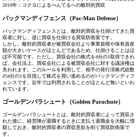
2019年：コクヨによるぺんてるへの敵対的買収
パックマンディフェンス（Pac-Man Defense）
パックマンディフェンスとは、敵対的買収を仕掛けてきた買
収者に対し、逆に買収を仕掛ける買収防衛策です。
しかし、敵対的買収者が被買収会社より事業規模や保有資産
額が大きいケースがほとんどであるため、仕掛けることはほ
ぼ不可能です。ただし、買収会社の株式を4分の1取得できれ
ば、会社法上、買収会社による被買収会社に対する議決権は
失われます。このルールを利用して、相手の発行済株式総数
の4分の1を目指して株式を買い進めるのがパックマンディフ
ェンスです。近年では利用されることがほとんど無いといわ
れています。
ゴールデンパラシュート（Golden Parachute）
ゴールデンパラシュートとは、敵対的買収者によって買収さ
れた後に、経営陣が退職するときに支払う退職金を大幅に増
額しておき、敵対的買収者の買収意欲を削ぐ買収防衛策で
す。