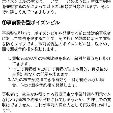
ポイズンピルの手法は、「いつ」「どのように」新株予約権
を発動するのかによって以下の2種類に分類されます。それ
ぞれ詳しく見ていきましょう。
①事前警告型ポイズンピル
事前警告型とは、ポイズンピルを発動する前に敵対的買収者
に対して警告を発することで、その抑止的効果によって買収
を防ぐタイプです。事前警告型のポイズンピルは、以下の手
順で新株予約権を発動します。
買収者BがA社の持株比率を高め、敵対的買収を仕掛け
てきます。
そこで買収者Bに対して買収の理由や目的、買収後の
事業計画などの開示を求めます。
A社の株主が納得できる有効な回答が得られない場
合、A社は新株予約権を発動します。
買収者は、株主が納得できる買収理由や事業計画を開示でき
なければ新株予約権が発動されてしまうため、力押しでの買
収はできません。これが事前の抑止力として買収者に作用し
ます。