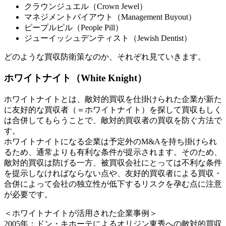
クラウンジュエル（Crown Jewel）
マネジメントバイアウト（Management Buyout）
ピープルピル（People Pill）
ジューイッシュデンティスト（Jewish Dentist）
どのような買収防衛策なのか、それぞれ見ていきます。
ホワイトナイト（White Knight）
ホワイトナイトとは、敵対的買収を仕掛けられた企業が新た
に友好的な買収者（＝ホワイトナイト）を探して買収もしく
は合併してもらうことで、敵対的買収者の買収を防ぐ方法で
す。
ホワイトナイトになる企業は予定外のM&Aを持ち掛けられ
るため、通常よりも有利な条件が提示されます。そのため、
敵対的買収は防げる一方、被買収会社にとっては不利な条件
を提示しなければならない点や、友好的買収者による買収・
合併によって会社の独立性が低下するリスクを孕む点に注意
が必要です。
＜ホワイトナイトが活用された企業事例＞
2005年：ドン・キホーテによるオリジン東秀への敵対的買収