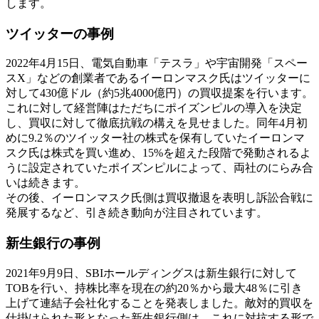
します。
ツイッターの事例
2022年4月15日、電気自動車「テスラ」や宇宙開発「スペー
スX」などの創業者であるイーロンマスク氏はツイッターに
対して430億ドル（約5兆4000億円）の買収提案を行います。
これに対して経営陣はただちにポイズンピルの導入を決定
し、買収に対して徹底抗戦の構えを見せました。同年4月初
めに9.2％のツイッター社の株式を保有していたイーロンマ
スク氏は株式を買い進め、15%を超えた段階で発動されるよ
うに設定されていたポイズンピルによって、両社のにらみ合
いは続きます。
その後、イーロンマスク氏側は買収撤退を表明し訴訟合戦に
発展するなど、引き続き動向が注目されています。
新生銀行の事例
2021年9月9日、SBIホールディングスは新生銀行に対して
TOBを行い、持株比率を現在の約20％から最大48％に引き
上げて連結子会社化することを発表しました。敵対的買収を
仕掛けられた形となった新生銀行側は、これに対抗する形で