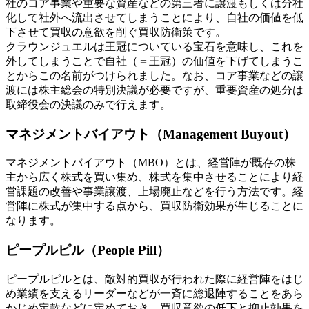
社のコア事業や重要な資産などの第三者に譲渡もしくは分社
化して社外へ流出させてしまうことにより、自社の価値を低
下させて買収の意欲を削ぐ買収防衛策です。
クラウンジュエルは王冠についている宝石を意味し、これを
外してしまうことで自社（＝王冠）の価値を下げてしまうこ
とからこの名前がつけられました。なお、コア事業などの譲
渡には株主総会の特別決議が必要ですが、重要資産の処分は
取締役会の決議のみで行えます。
マネジメントバイアウト（Management Buyout）
マネジメントバイアウト（MBO）とは、経営陣が既存の株
主から広く株式を買い集め、株式を集中させることにより経
営課題の改善や事業譲渡、上場廃止などを行う方法です。経
営陣に株式が集中する点から、買収防衛効果が生じることに
なります。
ピープルピル（People Pill）
ピープルピルとは、敵対的買収が行われた際に経営陣をはじ
め業績を支えるリーダーなどが一斉に総退陣することをあら
かじめ定款などに定めておき、買収意欲の低下と抑止効果を