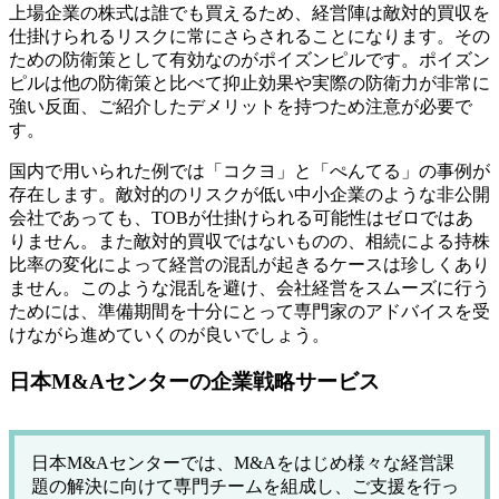
上場企業の株式は誰でも買えるため、経営陣は敵対的買収を
仕掛けられるリスクに常にさらされることになります。その
ための防衛策として有効なのがポイズンピルです。ポイズン
ピルは他の防衛策と比べて抑止効果や実際の防衛力が非常に
強い反面、ご紹介したデメリットを持つため注意が必要で
す。
国内で用いられた例では「コクヨ」と「ぺんてる」の事例が
存在します。敵対的のリスクが低い中小企業のような非公開
会社であっても、TOBが仕掛けられる可能性はゼロではあ
りません。また敵対的買収ではないものの、相続による持株
比率の変化によって経営の混乱が起きるケースは珍しくあり
ません。このような混乱を避け、会社経営をスムーズに行う
ためには、準備期間を十分にとって専門家のアドバイスを受
けながら進めていくのが良いでしょう。
日本M&Aセンターの企業戦略サービス
日本M&Aセンターでは、M&Aをはじめ様々な経営課
題の解決に向けて専門チームを組成し、ご支援を行っ