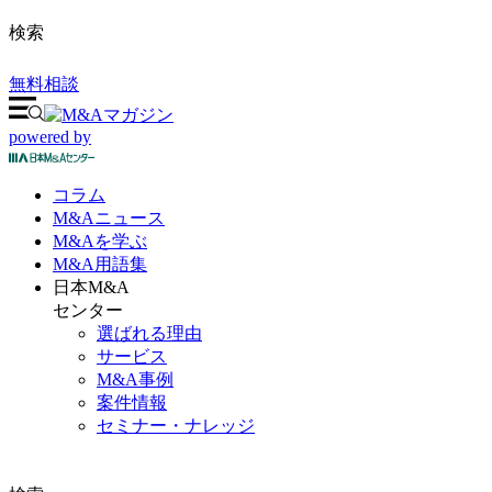
検索
無料相談
powered by
コラム
M&A
ニュース
M&Aを
学ぶ
M&A
用語集
日本M&A
センター
選ばれる理由
サービス
M&A事例
案件情報
セミナー・ナレッジ