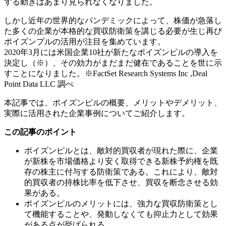
する動きはあまり見られなくなりました。
しかし近年の世界的なパンデミックによって、株価が急落し
た多くの企業が本格的な買収防衛策を講じる必要が生じ再び
ポイズンプルの活用が注目を集めています。
2020年3月には米国企業10社が新たなポイズンピルの導入を
決定し（※）、その効力がまだまだ健在であることを世に示
すことになりました。※FactSet Research Systems Inc ,Deal
Point Data LLC 調べ
本記事では、ポイズンピルの概要、メリットやデメリット、
実際に活用された企業事例についてご紹介します。
この記事のポイント
ポイズンピルとは、敵対的買収者が現れた際に、企業
が新株を市場価格より安く取得できる新株予約権を既
存の株主に付与する防衛策である。これにより、敵対
的買収者の持株比率を低下させ、買収を断念させる効
果がある。
ポイズンピルのメリットには、強力な買収防衛策とし
て機能することや、発動しなくても抑止力として効果
がある点が挙げられる。