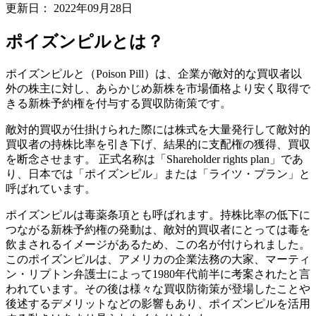
更新日：
2022年09月28日
ポイズンピルとは？
ポイズンピルと（Poison Pill）は、企業が敵対的な買収者以
外の株主に対し、あらかじめ新株を市場価格より安く取得で
きる新株予約権を付与する買収防衛策です。
敵対的買収が仕掛けられた際には株式を大量発行して敵対的
買収者の持株比率を引き下げ、結果的に支配権の獲得、買収
を断念させます。 正式名称は「Shareholder rights plan」であ
り、日本では「ポイズンピル」または「ライツ・プラン」と
呼ばれています。
ポイズンピルは毒薬条項とも呼ばれます。持株比率の低下に
つながる新株予約権の発動は、敵対的買収者にとっては毒を
飲まされるイメージがあるため、この名が付けられました。
このポイズンピルは、アメリカの企業法務の大家、マーティ
ン・リプトン弁護士によって1980年代前半に考案されたと言
われています。その後は様々な買収防衛策が登場したことや
後述するデメリットなどの影響もあり、ポイズンピルを活用