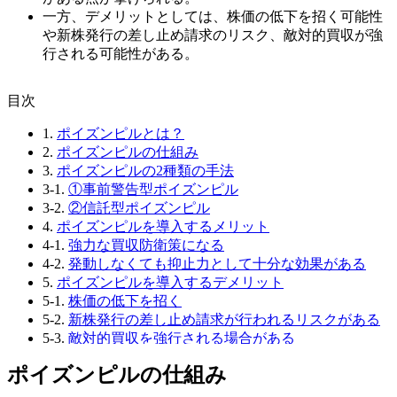
一方、デメリットとしては、株価の低下を招く可能性
や新株発行の差し止め請求のリスク、敵対的買収が強
行される可能性がある。
⽬次
1.
ポイズンピルとは？
2.
ポイズンピルの仕組み
3.
ポイズンピルの2種類の手法
3-1.
①事前警告型ポイズンピル
3-2.
②信託型ポイズンピル
4.
ポイズンピルを導入するメリット
4-1.
強力な買収防衛策になる
4-2.
発動しなくても抑止力として十分な効果がある
5.
ポイズンピルを導入するデメリット
5-1.
株価の低下を招く
5-2.
新株発行の差し止め請求が行われるリスクがある
5-3.
敵対的買収を強行される場合がある
6.
ポイズンピル以外の買収防衛策
ポイズンピルの仕組み
6-1.
ホワイトナイト（White Knight）
6-2.
パックマンディフェンス（Pac-Man Defense）