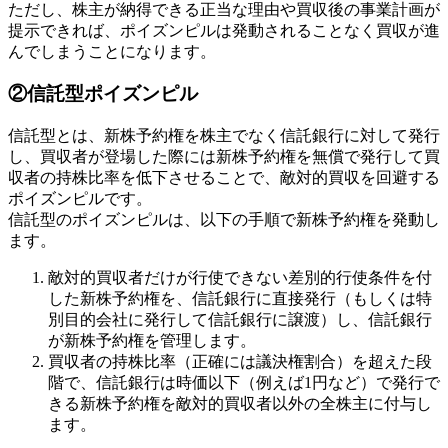
ただし、株主が納得できる正当な理由や買収後の事業計画が
提示できれば、ポイズンピルは発動されることなく買収が進
んでしまうことになります。
②信託型ポイズンピル
信託型とは、新株予約権を株主でなく信託銀行に対して発行
し、買収者が登場した際には新株予約権を無償で発行して買
収者の持株比率を低下させることで、敵対的買収を回避する
ポイズンピルです。
信託型のポイズンピルは、以下の手順で新株予約権を発動し
ます。
敵対的買収者だけが行使できない差別的行使条件を付
した新株予約権を、信託銀行に直接発行（もしくは特
別目的会社に発行して信託銀行に譲渡）し、信託銀行
が新株予約権を管理します。
買収者の持株比率（正確には議決権割合）を超えた段
階で、信託銀行は時価以下（例えば1円など）で発行で
きる新株予約権を敵対的買収者以外の全株主に付与し
ます。