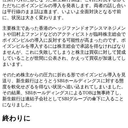
ただちにポイズンピルの導入を発表します。両者の話し合い
は平行線のまま話は進まず、いよいよ全面対決となる寸前
に、状況は大きく変わります。
主要株主であった香港のヘッジファンドオアシスマネジメン
トや旧村上ファンドなどのアクティビストが臨時株主総会で
ポイズンピルの導入に反対する可能性が高まったのです。ポ
イズンピルを導入するには株主総会で承認を得なければなり
ませんが、これに失敗してしまうと株主は買収に対して賛成
していることが世間に公表され、かえって買収が加速してし
まいます。
そのため株主からの圧力に折れる形でポイズンピル導入を見
送り、新生銀行はとうとうSBIホールディングスに対する態
度を軟化せざるを得ない状況へ追い込まれてしまいました。
その結果、SBIホールディングスによるTOBは無事終了し、
新生銀行は連結子会社としてSBIグループの傘下に入ること
になりました。
終わりに