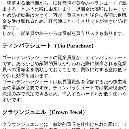
「墜落する飛行機から、旧経営陣が黄金のパラシュートで脱
出する」という比喩に由来します。退職金は高額にしやすい
ため防衛効果は大きく、万が一買収された場合に多額の退職
金を受け取れるため、経営陣にとってメリットが大きい防衛
策です。
しかし、従業員や株主からは反感を買うリスクもあります。
ティンパラシュート（Tin Parachute）
ゴールデンパラシュートの従業員版が、ティンパラシュート
です。あらかじめ敵対的買収が行われた際に解雇される従業
員への退職金を増額しておくことで、買収に対する意欲低下
や抑止効果を狙います。
ゴールデンパラシュートは役員退職金を増額するため株主総
会の承認が必要ですが、ティンパラシュートでは取締役会の
決議のみで決定できるため、導入するハードルが低く使いや
すいです。
クラウンジュエル（Crown Jewel）
クラウンジュエルとは、敵対的買収を仕掛けられた際に、自