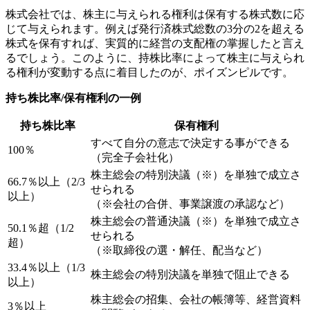
6-3.
ゴールデンパラシュート（Golden Parachute）
株式会社では、株主に与えられる権利は保有する株式数に応
6-4.
ティンパラシュート（Tin Parachute）
じて与えられます。例えば発行済株式総数の3分の2を超える
6-5.
クラウンジュエル（Crown Jewel）
株式を保有すれば、実質的に経営の支配権の掌握したと言え
6-6.
マネジメントバイアウト（Management Buyout）
るでしょう。このように、持株比率によって株主に与えられ
6-7.
ピープルピル（People Pill）
る権利が変動する点に着目したのが、ポイズンピルです。
6-8.
ジューイッシュデンティスト（Jewish Dentist）
持ち株比率/保有権利の一例
7.
ポイズンピルの活用事例
7-1.
ツイッターの事例
持ち株比率
保有権利
7-2.
新生銀行の事例
8.
終わりに
すべて自分の意志で決定する事ができる
100％
8-1.
日本M&Aセンターの企業戦略サービス
（完全子会社化）
8-2.
著者
株主総会の特別決議（※）を単独で成立さ
66.7％以上（2/3
せられる
以上）
（※会社の合併、事業譲渡の承認など）
株主総会の普通決議（※）を単独で成立さ
50.1％超（1/2
せられる
超）
（※取締役の選・解任、配当など）
33.4％以上（1/3
株主総会の特別決議を単独で阻止できる
以上）
株主総会の招集、会社の帳簿等、経営資料
3％以上