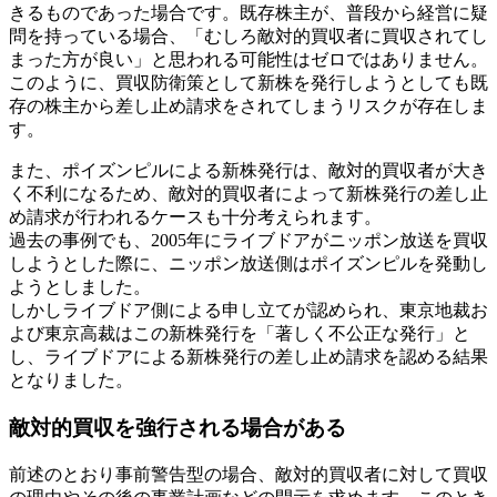
きるものであった場合です。既存株主が、普段から経営に疑
問を持っている場合、「むしろ敵対的買収者に買収されてし
まった方が良い」と思われる可能性はゼロではありません。
このように、買収防衛策として新株を発行しようとしても既
存の株主から差し止め請求をされてしまうリスクが存在しま
す。
また、ポイズンピルによる新株発行は、敵対的買収者が大き
く不利になるため、敵対的買収者によって新株発行の差し止
め請求が行われるケースも十分考えられます。
過去の事例でも、2005年にライブドアがニッポン放送を買収
しようとした際に、ニッポン放送側はポイズンピルを発動し
ようとしました。
しかしライブドア側による申し立てが認められ、東京地裁お
よび東京高裁はこの新株発行を「著しく不公正な発行」と
し、ライブドアによる新株発行の差し止め請求を認める結果
となりました。
敵対的買収を強行される場合がある
前述のとおり事前警告型の場合、敵対的買収者に対して買収