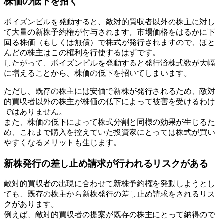
株価の低下を招く
ポイズンピルを発動すると、敵対的買収者以外の株主に対し
て大量の新株予約権が付与されます。市場価格をはるかに下
回る株価（もしくは無償）で株式が発行されますので、ほと
んどの株主はこの権利を行使するはずです。
したがって、ポイズンピルを発動すると発行済株式数が大幅
に増えることから、株価の低下を招いてしまいます。
ただし、既存の株主には安価で新株が発行されるため、敵対
的買収者以外の株主が株価の低下によって被害を受けるわけ
ではありません。
また、株価の低下によって株式分割と同様の効果が生じるた
め、これまで購入を控えていた投資家にとっては株式が買い
やすくなるメリットも生じます。
新株発行の差し止め請求が行われるリスクがある
敵対的買収者の出現に合わせて新株予約権を発動しようとし
ても、既存の株主から新株発行の差し止め請求をされるリス
クがあります。
例えば、敵対的買収者の提案が既存の株主にとって納得ので