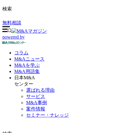
検索
無料相談
powered by
コラム
M&A
ニュース
M&Aを
学ぶ
M&A
用語集
日本M&A
センター
選ばれる理由
サービス
M&A事例
案件情報
セミナー・ナレッジ