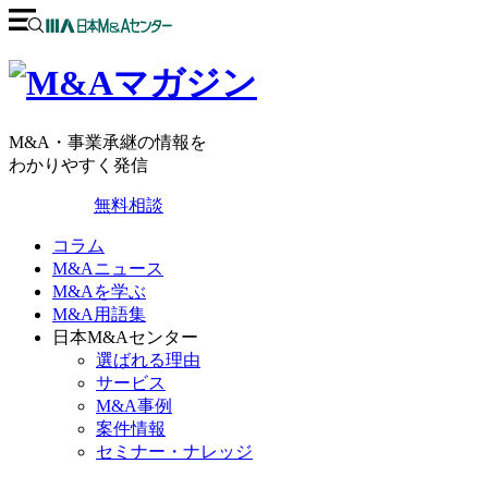
M&A・事業承継の情報を
わかりやすく発信
無料相談
コラム
M&Aニュース
M&Aを学ぶ
M&A用語集
日本M&Aセンター
選ばれる理由
サービス
M&A事例
案件情報
セミナー・ナレッジ