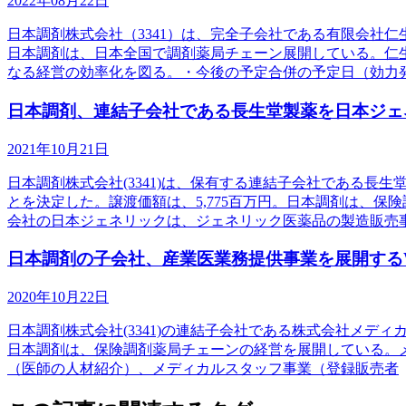
2022年08月22日
日本調剤株式会社（3341）は、完全子会社である有限会社
日本調剤は、日本全国で調剤薬局チェーン展開している。仁
なる経営の効率化を図る。・今後の予定合併の予定日（効力
日本調剤、連結子会社である長生堂製薬を日本ジェ
2021年10月21日
日本調剤株式会社(3341)は、保有する連結子会社である
とを決定した。譲渡価額は、5,775百万円。日本調剤は、
会社の日本ジェネリックは、ジェネリック医薬品の製造販売
日本調剤の子会社、産業医業務提供事業を展開するWO
2020年10月22日
日本調剤株式会社(3341)の連結子会社である株式会社メディ
日本調剤は、保険調剤薬局チェーンの経営を展開している。
（医師の人材紹介）、メディカルスタッフ事業（登録販売者