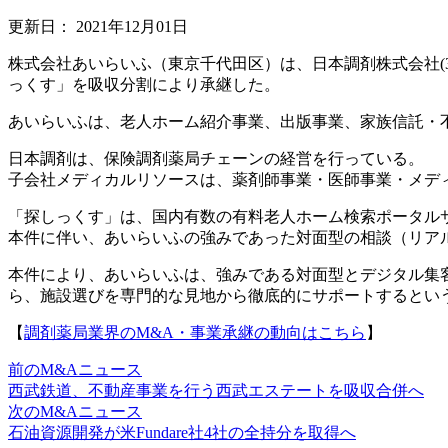
更新日：
2021年12月01日
株式会社あいらいふ（東京千代田区）は、日本調剤株式会社(
っくす」を吸収分割により承継した。
あいらいふは、老人ホーム紹介事業、出版事業、家族信託・
日本調剤は、保険調剤薬局チェーンの経営を行っている。
子会社メディカルリソースは、薬剤師事業・医師事業・メデ
「探しっくす」は、国内有数の有料老人ホーム検索ポータル
本件に伴い、あいらいふの強みであった対面型の相談（リアル
本件により、あいらいふは、強みである対面型とデジタル集
ら、施設選びを専門的な見地から徹底的にサポートするとい
【
調剤薬局業界のM&A・事業承継の動向はこちら
】
前のM&Aニュース
西武鉄道、不動産事業を行う西武エステートを吸収合併へ
次のM&Aニュース
石油資源開発が米Fundare社4社の全持分を取得へ