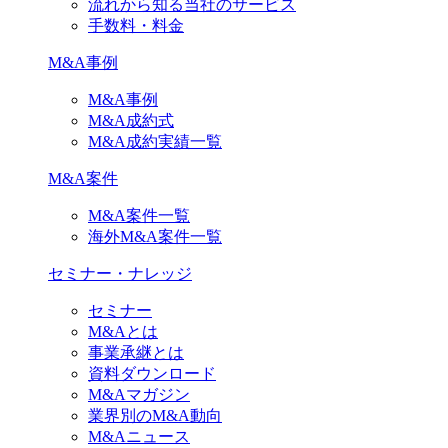
流れから知る当社のサービス
手数料・料金
M&A事例
M&A事例
M&A成約式
M&A成約実績一覧
M&A案件
M&A案件一覧
海外M&A案件一覧
セミナー・ナレッジ
セミナー
M&Aとは
事業承継とは
資料ダウンロード
M&Aマガジン
業界別のM&A動向
M&Aニュース