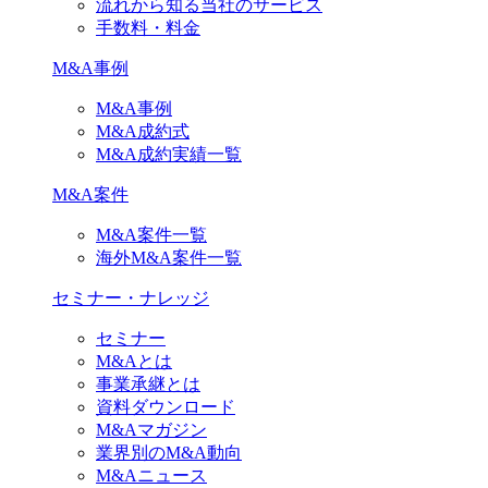
流れから知る当社のサービス
手数料・料金
M&A事例
M&A事例
M&A成約式
M&A成約実績一覧
M&A案件
M&A案件一覧
海外M&A案件一覧
セミナー・ナレッジ
セミナー
M&Aとは
事業承継とは
資料ダウンロード
M&Aマガジン
業界別のM&A動向
M&Aニュース