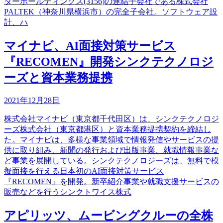
ターホールディングス(3156)の連結子会社である株式会社
PALTEK（神奈川県横浜市）の完全子会社。ソフトウェア設
計、ハ
マイナビ、AI面接対策サービス
『RECOMEN』開発シンクテクノロジ
ーズと資本業務提携
2021年12月28日
株式会社マイナビ（東京都千代田区）は、シンクテクノロジ
ーズ株式会社（東京都港区）と資本業務提携契約を締結し
た。マイナビは、多様な事業領域で情報発信やサービスの提
供に取り組み、新聞の発行および出版事業、就職情報事業な
ど事業を展開している。シンクテクノロジーズは、無料で模
擬面接を行える日本初のAI面接対策サービス
『RECOMEN』を開発。新卒紹介事業や就職支援サービスの
販売などを行うシンクトワイス株式
アピリッツ、ムービングクルーの全株