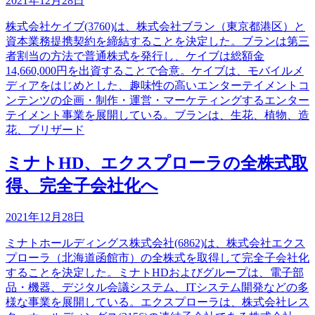
2021年12月28日
株式会社ケイブ(3760)は、株式会社ブラン（東京都港区）と
資本業務提携契約を締結することを決定した。ブランは第三
者割当の方法で普通株式を発行し、ケイブは総額金
14,660,000円を出資することで合意。ケイブは、モバイルメ
ディアをはじめとした、趣味性の高いエンターテイメントコ
ンテンツの企画・制作・運営・マーケティングするエンター
テイメント事業を展開している。ブランは、生花、植物、造
花、ブリザード
ミナトHD、エクスプローラの全株式取
得、完全子会社化へ
2021年12月28日
ミナトホールディングス株式会社(6862)は、株式会社エクス
プローラ（北海道函館市）の全株式を取得して完全子会社化
することを決定した。ミナトHDおよびグループは、電子部
品・機器、デジタル会議システム、ITシステム開発などの多
様な事業を展開している。エクスプローラは、株式会社レス