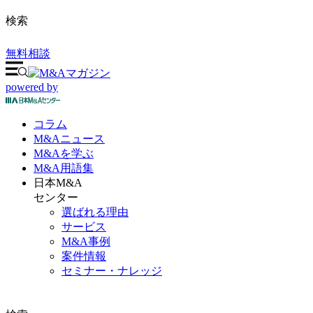
検索
無料相談
powered by
コラム
M&A
ニュース
M&Aを
学ぶ
M&A
用語集
日本M&A
センター
選ばれる理由
サービス
M&A事例
案件情報
セミナー・ナレッジ