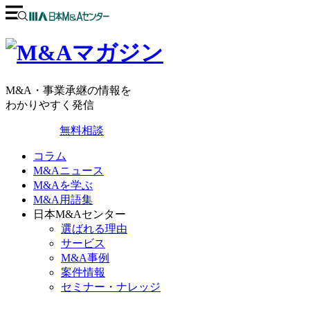
M&A・事業承継の情報を
わかりやすく発信
無料相談
コラム
M&Aニュース
M&Aを学ぶ
M&A用語集
日本M&Aセンター
選ばれる理由
サービス
M&A事例
案件情報
セミナー・ナレッジ