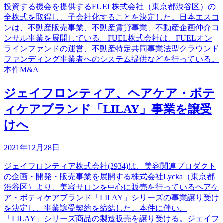
投資する機会を提供するFUEL株式会社（東京都渋谷区）の
全株式を取得し、子会社化することを決定した。日本エスコ
ンは、不動産販売事業、不動産賃貸事業、不動産企画仲介コ
ンサル事業を展開している。FUEL株式会社は、FUELオン
ラインファンドの運営、不動産特定共同事業法型クラウンド
ファンディング事業者へのシステム提供などを行っている。
本件M&A
ジェイフロンティア、ヘアケア・ボテ
ィケアブランド「LILAY」事業を譲受
けへ
2021年12月28日
ジェイフロンティア株式会社(2934)は、美容関連プロダクト
の企画・開発・販売事業を展開する株式会社Lycka（東京都
渋谷区）より、美容サロンを中心に販売を行っているヘアケ
ア・ボティケアブランド「LILAY」シリーズの事業譲り受け
を決定し、事業譲受契約を締結した。本件に伴い、
「LILAY」シリーズ商品の製造販売を譲り受ける。ジェイフ