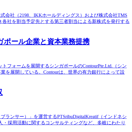
会社（2198、IKKホールディングス）および株式会社TMS
き各社を割当予定先とする第三者割当による新株式を発行する
ガポール企業と資本業務提携
ムを展開するシンガポールのContourPte.Ltd.（シン
業を展開している。Contourは、世界の有力銀行によって設
収
）」を運営するPTSribuDigitalKreatif（インドネシ
求人・採用活動に関するコンサルティングなど、多岐にわたり