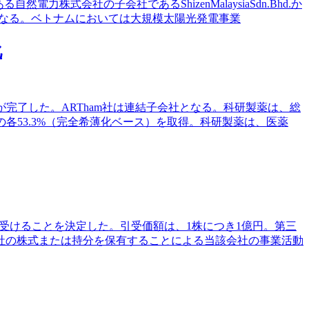
然電力株式会社の子会社であるShizenMalaysiaSdn.Bhd.か
19％となる。ベトナムにおいては大規模太陽光発電事業
化
の買収が完了した。ARTham社は連結子会社となる。科研製薬は、総
権の各53.3%（完全希薄化ベース）を取得。科研製薬は、医薬
を引受けることを決定した。引受価額は、1株につき1億円。第三
社の株式または持分を保有することによる当該会社の事業活動