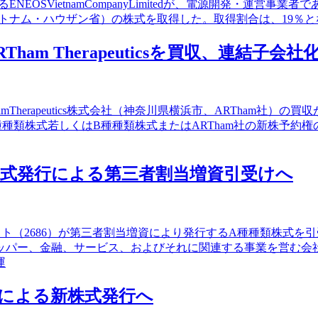
ietnamCompanyLimitedが、電源開発・運営事業者である自
ompany（ベトナム・ハウザン省）の株式を取得した。取得割合は、
m Therapeuticsを買収、連結子会社
mTherapeutics株式会社（神奈川県横浜市、ARTham社）
、A種種類株式若しくはB種種類株式またはARTham社の新株予約
式発行による第三者割当増資引受けへ
フット（2686）が第三者割当増資により発行するA種種類株式
ッパー、金融、サービス、およびそれに関連する事業を営む会
運
による新株式発行へ