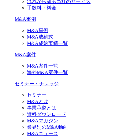
流れから知る当社のサービス
手数料・料金
M&A事例
M&A事例
M&A成約式
M&A成約実績一覧
M&A案件
M&A案件一覧
海外M&A案件一覧
セミナー・ナレッジ
セミナー
M&Aとは
事業承継とは
資料ダウンロード
M&Aマガジン
業界別のM&A動向
M&Aニュース