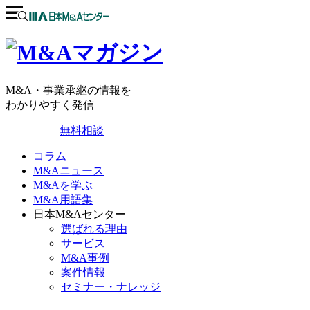
M&A・事業承継の情報を
わかりやすく発信
無料相談
コラム
M&Aニュース
M&Aを学ぶ
M&A用語集
日本M&Aセンター
選ばれる理由
サービス
M&A事例
案件情報
セミナー・ナレッジ