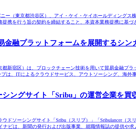
パニー（東京都渋谷区）、アイ・ケイ・ケイホールディングス株式
務提携を行う旨の契約を締結すること、本資本業務提携に基づ
貿易金融プラットフォームを展開するシン
都新宿区）は、ブロックチェーン技術を用いて貿易金融プラットフォー
グループは、ITによるクラウドサービス、アウトソーシング、海外事
ングサイト「Sribu」の運営企業を買
グサイト「Sribu（スリブ）」「Sribulancer（スリブランサー
。マイナビは、新聞の発行および出版事業、就職情報誌の提供や