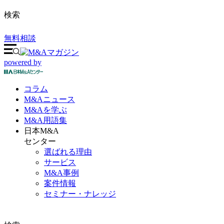
検索
無料相談
powered by
コラム
M&A
ニュース
M&Aを
学ぶ
M&A
用語集
日本M&A
センター
選ばれる理由
サービス
M&A事例
案件情報
セミナー・ナレッジ