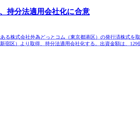
、持分法適用会社化に合意
)大手である株式会社外為どっとコム（東京都港区）の発行済株式
宿区）より取得、持分法適用会社化する。出資金額は、129億