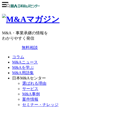
M&A・事業承継の情報を
わかりやすく発信
無料相談
コラム
M&Aニュース
M&Aを学ぶ
M&A用語集
日本M&Aセンター
選ばれる理由
サービス
M&A事例
案件情報
セミナー・ナレッジ