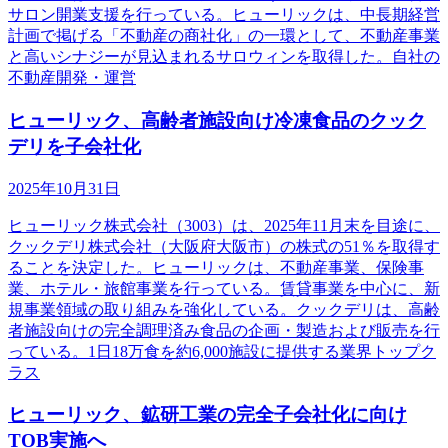
サロン開業支援を行っている。ヒューリックは、中長期経営
計画で掲げる「不動産の商社化」の一環として、不動産事業
と高いシナジーが見込まれるサロウィンを取得した。自社の
不動産開発・運営
ヒューリック、高齢者施設向け冷凍食品のクック
デリを子会社化
2025年10月31日
ヒューリック株式会社（3003）は、2025年11月末を目途に、
クックデリ株式会社（大阪府大阪市）の株式の51％を取得す
ることを決定した。ヒューリックは、不動産事業、保険事
業、ホテル・旅館事業を行っている。賃貸事業を中心に、新
規事業領域の取り組みを強化している。クックデリは、高齢
者施設向けの完全調理済み食品の企画・製造および販売を行
っている。1日18万食を約6,000施設に提供する業界トップク
ラス
ヒューリック、鉱研工業の完全子会社化に向け
TOB実施へ