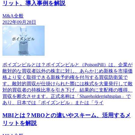
リット、導入事例を解説
M&A全般
2022年09月28日
ポイズンピルとは？ポイズンピルと（PoisonPill）は、企業が
敵対的な買収者以外の株主に対し、あらかじめ新株を市場価
格より安く取得できる新株予約権を付与する買収防衛策で
す。敵対的買収が仕掛けられた際には株式を大量発行して敵
対的買収者の持株比率を引き下げ、結果的に支配権の獲得、
買収を断念させます。正式名称は「Shareholderrightsplan」で
あり、日本では「ポイズンピル」または「ライ
MBIとは？MBOとの違いやスキーム、活用するメ
リットを解説