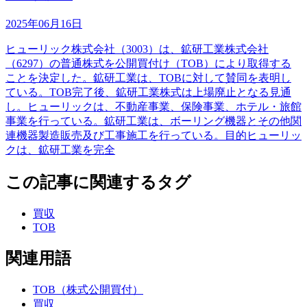
2025年06月16日
ヒューリック株式会社（3003）は、鉱研工業株式会社
（6297）の普通株式を公開買付け（TOB）により取得する
ことを決定した。鉱研工業は、TOBに対して賛同を表明し
ている。TOB完了後、鉱研工業株式は上場廃止となる見通
し。ヒューリックは、不動産事業、保険事業、ホテル・旅館
事業を行っている。鉱研工業は、ボーリング機器とその他関
連機器製造販売及び工事施工を行っている。目的ヒューリッ
クは、鉱研工業を完全
この記事に関連するタグ
買収
TOB
関連用語
TOB（株式公開買付）
買収