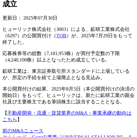
成立
更新日：
2025年07月30日
ヒューリック株式会社（3003）による、鉱研工業株式会社
（6297）の公開買付け（
TOB
）が、2025年7月29日をもって
終了した。
応募株券等の総数（7,181,953株）が買付予定数の下限
（4,240,100株）以上となったため成立している。
鉱研工業は、東京証券取引所スタンダードに上場している
が、所定の手続を経て上場廃止となる見込み。
本公開買付けの結果、2025年8月5日（本公開買付けの決済の
開始日）をもって、ヒューリックは、新たに鉱研工業の親会
社及び主要株主である筆頭株主に該当することとなる。
【
不動産開発・流通・賃貸業界のM&A・事業承継の動向は
こちら
】
前のM&Aニュース