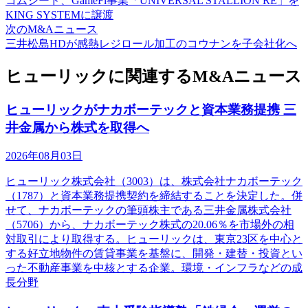
コムシード、GameFi事業「UNIVERSAL STALLION RE」を
KING SYSTEMに譲渡
次のM&Aニュース
三井松島HDが感熱レジロール加工のコウナンを子会社化へ
ヒューリックに関連するM&Aニュース
ヒューリックがナカボーテックと資本業務提携 三
井金属から株式を取得へ
2026年08月03日
ヒューリック株式会社（3003）は、株式会社ナカボーテック
（1787）と資本業務提携契約を締結することを決定した。併
せて、ナカボーテックの筆頭株主である三井金属株式会社
（5706）から、ナカボーテック株式の20.06％を市場外の相
対取引により取得する。ヒューリックは、東京23区を中心と
する好立地物件の賃貸事業を基盤に、開発・建替・投資とい
った不動産事業を中核とする企業。環境・インフラなどの成
長分野