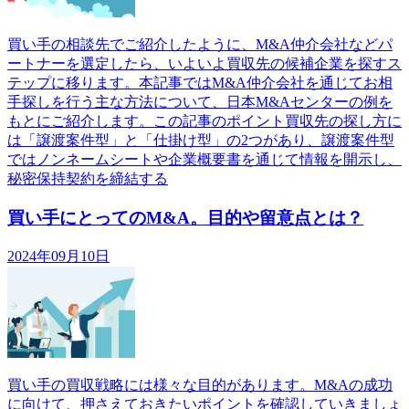
買い手の相談先でご紹介したように、M&A仲介会社などパ
ートナーを選定したら、いよいよ買収先の候補企業を探すス
テップに移ります。本記事ではM&A仲介会社を通じてお相
手探しを行う主な方法について、日本M&Aセンターの例を
もとにご紹介します。この記事のポイント買収先の探し方に
は「譲渡案件型」と「仕掛け型」の2つがあり、譲渡案件型
ではノンネームシートや企業概要書を通じて情報を開示し、
秘密保持契約を締結する
買い手にとってのM&A。目的や留意点とは？
2024年09月10日
買い手の買収戦略には様々な目的があります。M&Aの成功
に向けて、押さえておきたいポイントを確認していきましょ