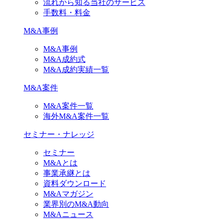
流れから知る当社のサービス
手数料・料金
M&A事例
M&A事例
M&A成約式
M&A成約実績一覧
M&A案件
M&A案件一覧
海外M&A案件一覧
セミナー・ナレッジ
セミナー
M&Aとは
事業承継とは
資料ダウンロード
M&Aマガジン
業界別のM&A動向
M&Aニュース