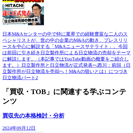
日本M&Aセンターの中で特に業界での経験豊富な二人のス
ペシャリストが、世の中の企業のM&Aの動き、プレスリリ
ースを中心に解説する「M&Aニュースサテライト」。今回
は前回に引き続き日立製作所による日立物流の売却をテーマ
に解説します。（本記事ではYouTube動画の概要をご紹介し
ます。）日立製作所と日立物流が正式発表へ西川：前回（日
立製作所が日立物流を売却へ！M&Aの狙いとは）につづき
日立物流パート2
「買収・TOB」に関連する学ぶコンテ
ンツ
買収先の本格検討・分析
2024年09月12日