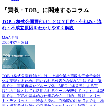
「買収・TOB」に関連するコラム
TOB（株式公開買付け）とは？目的・仕組み・流
れ・不成立原因をわかりやすく解説
M&A全般
2026年07月03日
TOB（株式公開買付け）は、上場企業の買収や完全子会社
化を実現するために用いられる代表的なM&A手法です。近
年では、事業再編やグループ化、MBO（経営陣による買
収）の手段としても活用されるケースが増えています。本記
事では、TOBの基本的な仕組みから、目的、種類、メリッ
ト・デメリット、手続きの流れ、判断時の注意点までを、株
主・経営者それぞれの立場からわかりやすく解説します。