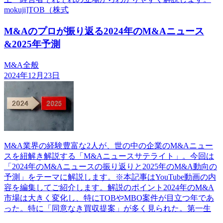
mokuji]TOB（株式
M&Aのプロが振り返る2024年のM&Aニュース
&2025年予測
M&A全般
2024年12月23日
M&A業界の経験豊富な2人が、世の中の企業のM&Aニュー
スを紐解き解説する「M&Aニュースサテライト」。今回は
「2024年のM&Aニュースの振り返りと2025年のM&A動向の
予測」をテーマに解説します。※本記事はYouTube動画の内
容を編集してご紹介します。解説のポイント2024年のM&A
市場は大きく変化し、特にTOBやMBO案件が目立つ年であ
った。特に「同意なき買収提案」が多く見られた。第一生