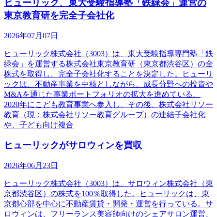
ヒューリック、東大受験指導塾「鉄緑会」運営の
東京教育研を完全子会社化
2026年07月07日
ヒューリック株式会社（3003）は、東大受験指導専門塾「鉄
緑会」を運営する株式会社東京教育研（東京都渋谷区）の全
株式を取得し、完全子会社化することを決定した。ヒューリ
ックは、不動産事業を中核としながら、成長分野への投資や
M&Aを通じた事業ポートフォリオの拡大を進めている。
2020年にこども教育事業へ参入し、その後、株式会社リソー
教育（現：株式会社リソー教育グループ）の連結子会社化
や、子ども向け複合
ヒューリックがサロウィンを買収
2026年06月23日
ヒューリック株式会社（3003）は、サロウィン株式会社（東
京都渋谷区）の株式を100％取得した。ヒューリックは、東
京都心部を中心に不動産賃貸・開発・運営を行っている。サ
ロウィンは、フリーランス美容師向けのシェアサロン運営、