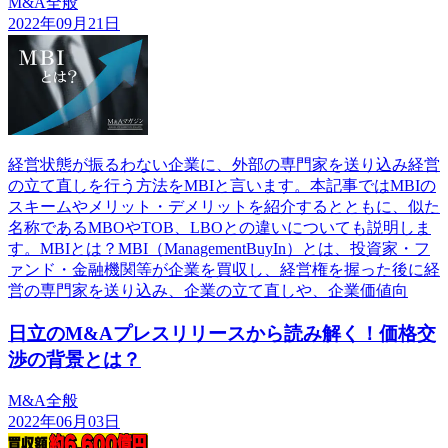
M&A全般
2022年09月21日
経営状態が振るわない企業に、外部の専門家を送り込み経営
の立て直しを行う方法をMBIと言います。本記事ではMBIの
スキームやメリット・デメリットを紹介するとともに、似た
名称であるMBOやTOB、LBOとの違いについても説明しま
す。MBIとは？MBI（ManagementBuyIn）とは、投資家・フ
ァンド・金融機関等が企業を買収し、経営権を握った後に経
営の専門家を送り込み、企業の立て直しや、企業価値向
日立のM&Aプレスリリースから読み解く！価格交
渉の背景とは？
M&A全般
2022年06月03日