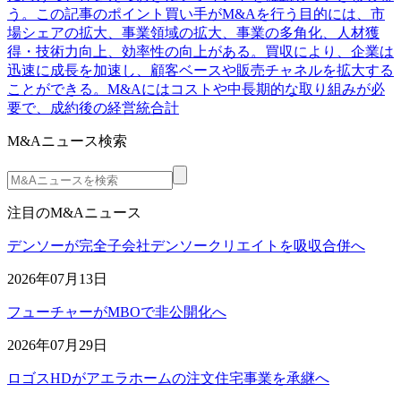
う。この記事のポイント買い手がM&Aを行う目的には、市
場シェアの拡大、事業領域の拡大、事業の多角化、人材獲
得・技術力向上、効率性の向上がある。買収により、企業は
迅速に成長を加速し、顧客ベースや販売チャネルを拡大する
ことができる。M&Aにはコストや中長期的な取り組みが必
要で、成約後の経営統合計
M&Aニュース検索
注目のM&Aニュース
デンソーが完全子会社デンソークリエイトを吸収合併へ
2026年07月13日
フューチャーがMBOで非公開化へ
2026年07月29日
ロゴスHDがアエラホームの注文住宅事業を承継へ