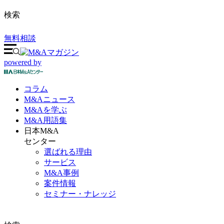
検索
無料相談
powered by
コラム
M&A
ニュース
M&Aを
学ぶ
M&A
用語集
日本M&A
センター
選ばれる理由
サービス
M&A事例
案件情報
セミナー・ナレッジ