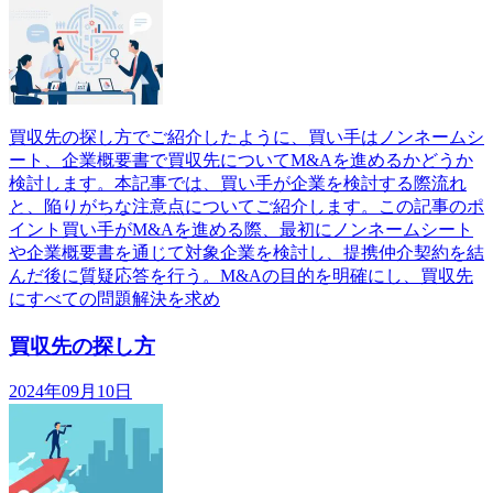
買収先の探し方でご紹介したように、買い手はノンネームシ
ート、企業概要書で買収先についてM&Aを進めるかどうか
検討します。本記事では、買い手が企業を検討する際流れ
と、陥りがちな注意点についてご紹介します。この記事のポ
イント買い手がM&Aを進める際、最初にノンネームシート
や企業概要書を通じて対象企業を検討し、提携仲介契約を結
んだ後に質疑応答を行う。M&Aの目的を明確にし、買収先
にすべての問題解決を求め
買収先の探し方
2024年09月10日