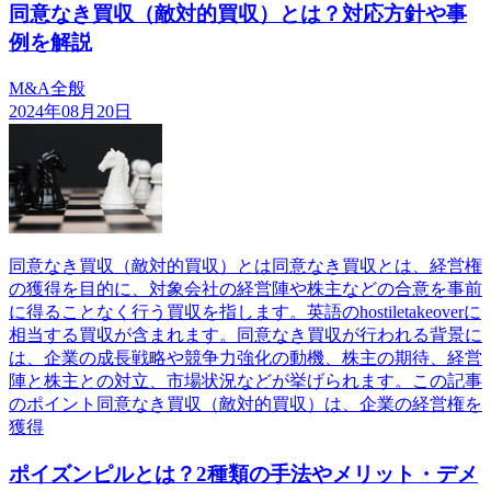
同意なき買収（敵対的買収）とは？対応方針や事
例を解説
M&A全般
2024年08月20日
同意なき買収（敵対的買収）とは同意なき買収とは、経営権
の獲得を目的に、対象会社の経営陣や株主などの合意を事前
に得ることなく行う買収を指します。英語のhostiletakeoverに
相当する買収が含まれます。同意なき買収が行われる背景に
は、企業の成長戦略や競争力強化の動機、株主の期待、経営
陣と株主との対立、市場状況などが挙げられます。この記事
のポイント同意なき買収（敵対的買収）は、企業の経営権を
獲得
ポイズンピルとは？2種類の手法やメリット・デメ