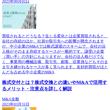
2025年09月02日
買収されるとどうなる？生じる変化とは企業買収されると、
会社の存続のほか、社員や取引先への影響が懸念されます
が、中小企業のM&Aでは株式譲渡のスキームで、会社の法
人格がそのまま存続するケースが一般的です。譲受け企業
（買い手）の方針にもよりますが、会社の法人格だけでな
く、事業用の機械設備、取引先、顧客、従業員などもそのま
ま引き継がれるケースが多く見られます。友好的買収がほと
んどを占める中小企業のM&A
株式交付とは？株式交換との違いやM&Aで活用す
るメリット・注意点を詳しく解説
M&A全般
2023年03月31日