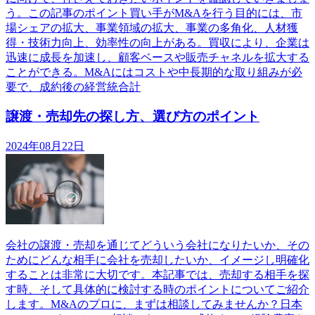
う。この記事のポイント買い手がM&Aを行う目的には、市
場シェアの拡大、事業領域の拡大、事業の多角化、人材獲
得・技術力向上、効率性の向上がある。買収により、企業は
迅速に成長を加速し、顧客ベースや販売チャネルを拡大する
ことができる。M&Aにはコストや中長期的な取り組みが必
要で、成約後の経営統合計
譲渡・売却先の探し方、選び方のポイント
2024年08月22日
会社の譲渡・売却を通じてどういう会社になりたいか、その
ためにどんな相手に会社を売却したいか、イメージし明確化
することは非常に大切です。本記事では、売却する相手を探
す時、そして具体的に検討する時のポイントについてご紹介
します。M&Aのプロに、まずは相談してみませんか？日本