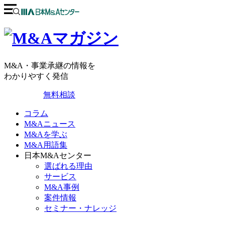
M&A・事業承継の情報を
わかりやすく発信
無料相談
コラム
M&Aニュース
M&Aを学ぶ
M&A用語集
日本M&Aセンター
選ばれる理由
サービス
M&A事例
案件情報
セミナー・ナレッジ