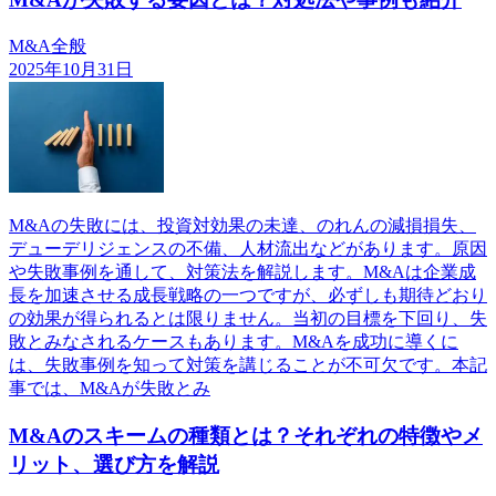
M&A全般
2025年10月31日
M&Aの失敗には、投資対効果の未達、のれんの減損損失、
デューデリジェンスの不備、人材流出などがあります。原因
や失敗事例を通して、対策法を解説します。M&Aは企業成
長を加速させる成長戦略の一つですが、必ずしも期待どおり
の効果が得られるとは限りません。当初の目標を下回り、失
敗とみなされるケースもあります。M&Aを成功に導くに
は、失敗事例を知って対策を講じることが不可欠です。本記
事では、M&Aが失敗とみ
M&Aのスキームの種類とは？それぞれの特徴やメ
リット、選び方を解説