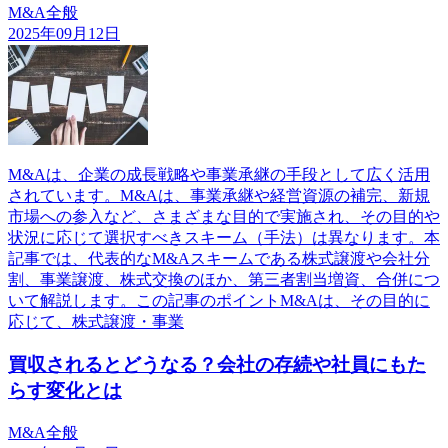
M&A全般
2025年09月12日
M&Aは、企業の成長戦略や事業承継の手段として広く活用
されています。M&Aは、事業承継や経営資源の補完、新規
市場への参入など、さまざまな目的で実施され、その目的や
状況に応じて選択すべきスキーム（手法）は異なります。本
記事では、代表的なM&Aスキームである株式譲渡や会社分
割、事業譲渡、株式交換のほか、第三者割当増資、合併につ
いて解説します。この記事のポイントM&Aは、その目的に
応じて、株式譲渡・事業
買収されるとどうなる？会社の存続や社員にもた
らす変化とは
M&A全般