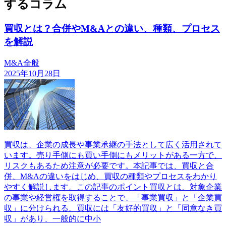
するコラム
買収とは？合併やM&Aとの違い、種類、プロセス
を解説
M&A全般
2025年10月28日
買収は、企業の成長や事業承継の手法として広く活用されて
います。売り手側にも買い手側にもメリットがある一方で、
リスクもあるため注意が必要です。本記事では、買収と合
併、M&Aの違いをはじめ、買収の種類やプロセスをわかり
やすく解説します。この記事のポイント買収とは、対象企業
の事業や経営権を取得することで、「事業買収」と「企業買
収」に分けられる。買収には「友好的買収」と「同意なき買
収」があり、一般的に中小