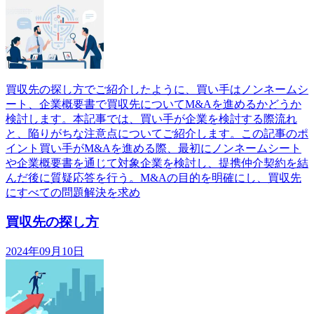
買収先の探し方でご紹介したように、買い手はノンネームシ
ート、企業概要書で買収先についてM&Aを進めるかどうか
検討します。本記事では、買い手が企業を検討する際流れ
と、陥りがちな注意点についてご紹介します。この記事のポ
イント買い手がM&Aを進める際、最初にノンネームシート
や企業概要書を通じて対象企業を検討し、提携仲介契約を結
んだ後に質疑応答を行う。M&Aの目的を明確にし、買収先
にすべての問題解決を求め
買収先の探し方
2024年09月10日