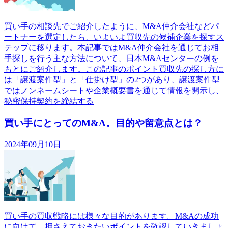
買い手の相談先でご紹介したように、M&A仲介会社などパ
ートナーを選定したら、いよいよ買収先の候補企業を探すス
テップに移ります。本記事ではM&A仲介会社を通じてお相
手探しを行う主な方法について、日本M&Aセンターの例を
もとにご紹介します。この記事のポイント買収先の探し方に
は「譲渡案件型」と「仕掛け型」の2つがあり、譲渡案件型
ではノンネームシートや企業概要書を通じて情報を開示し、
秘密保持契約を締結する
買い手にとってのM&A。目的や留意点とは？
2024年09月10日
買い手の買収戦略には様々な目的があります。M&Aの成功
に向けて、押さえておきたいポイントを確認していきましょ