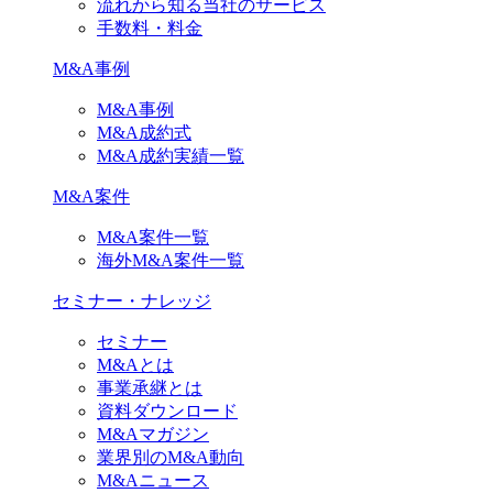
流れから知る当社のサービス
手数料・料金
M&A事例
M&A事例
M&A成約式
M&A成約実績一覧
M&A案件
M&A案件一覧
海外M&A案件一覧
セミナー・ナレッジ
セミナー
M&Aとは
事業承継とは
資料ダウンロード
M&Aマガジン
業界別のM&A動向
M&Aニュース