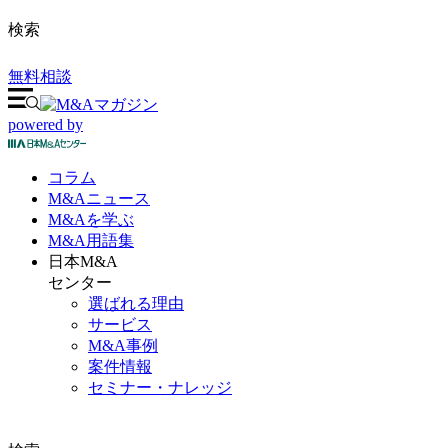
検索
無料相談
powered by
コラム
M&A
ニュース
M&Aを
学ぶ
M&A
用語集
日本M&A
センター
選ばれる理由
サービス
M&A事例
案件情報
セミナー・ナレッジ