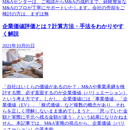
M&Aセンターは、ご相談からM&Aの成約まで、経験豊富な
M&Aのプロが丁寧にサポートいたします。会社の売却をご
検討の方は、まずは無
企業価値評価とは？計算方法・手法をわかりやす
く解説
2021年10月01日
「自社はいくらの価値があるのか？」M&Aや事業承継を検
討する際、必ず直面するのが企業価値（バリュエーション）
という考え方です。しかし、企業価値には「事業価値」「企
業価値（EV）」「株式価値」など複数の概念があり、それ
らを正しく理解しないまま進めてしまうと、「思っていた金
額と実際に手元へ残る金額が違う」という結果になりかねま
せん。本記事では、M&A実務の視点から、企業価値（バリ
ュエーション）の基本的