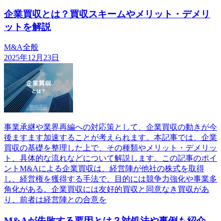
企業買収とは？買収スキームやメリット・デメリ
ットを解説
M&A全般
2025年12月23日
事業承継や業界再編への対応策として、企業買収の動きが今
後ますます加速することが考えられます。本記事では、企業
買収の基礎を整理した上で、その種類やメリット・デメリッ
ト、具体的な流れなどについて解説します。この記事のポイ
ントM&Aによる企業買収は、経営陣が他社の株式を取得
し、経営権を獲得する手法で、目的には競争力強化や事業多
角化がある。企業買収には友好的買収と同意なき買収があ
り、前者は経営陣との合意を
M&Aが失敗する要因とは？対処法や事例も紹介