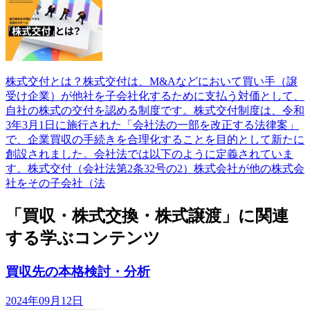
株式交付とは？株式交付は、M&Aなどにおいて買い手（譲
受け企業）が他社を子会社化するために支払う対価として、
自社の株式の交付を認める制度です。株式交付制度は、令和
3年3月1日に施行された「会社法の一部を改正する法律案」
で、企業買収の手続きを合理化することを目的として新たに
創設されました。会社法では以下のように定義されていま
す。株式交付（会社法第2条32号の2）株式会社が他の株式会
社をその子会社（法
「買収・株式交換・株式譲渡」に関連
する学ぶコンテンツ
買収先の本格検討・分析
2024年09月12日