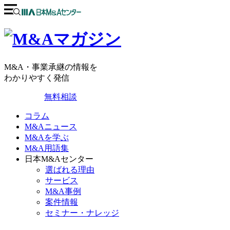
M&A・事業承継の情報を
わかりやすく発信
無料相談
コラム
M&Aニュース
M&Aを学ぶ
M&A用語集
日本M&Aセンター
選ばれる理由
サービス
M&A事例
案件情報
セミナー・ナレッジ