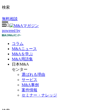
検索
無料相談
powered by
コラム
M&A
ニュース
M&Aを
学ぶ
M&A
用語集
日本M&A
センター
選ばれる理由
サービス
M&A事例
案件情報
セミナー・ナレッジ