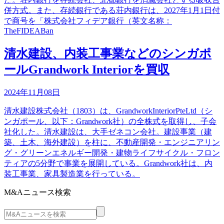
併方式。また、存続銀行である荘内銀行は、2027年1月1日付
で商号を「株式会社フィデア銀行（英文名称：
TheFIDEABan
清水建設、内装工事業などのシンガポ
ールGrandwork Interiorを買収
2024年11月08日
清水建設株式会社（1803）は、GrandworkInteriorPteLtd（シ
ンガポール、以下：Grandwork社）の全株式を取得し、子会
社化した。清水建設は、大手ゼネコン会社。建設事業（建
築、土木、海外建設）を柱に、不動産開発・エンジニアリン
グ・グリーンエネルギー開発・建物ライフサイクル・フロン
ティアの5分野で事業を展開している。Grandwork社は、内
装工事業、家具製造業を行っている。
M&Aニュース検索