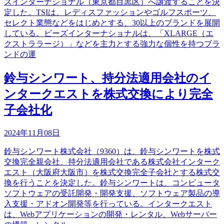
ズインターナショナル（東京都目黒区）へ譲渡することを決
定した。TSIは、レディスファッションやゴルフスポーツ、
セレクト業態などをはじめとする、30以上のブランドを展開
している。ビーズインターナショナルは、「XLARGE（エ
クストララージ）」などを主力とする強力な個性を持つブラ
ンドの運
鈴与シンワート、持分法適用会社のイ
ンタークエストを株式交換により完全
子会社化
2024年11月08日
鈴与シンワート株式会社（9360）は、鈴与シンワートを株式
交換完全親会社、持分法適用会社である株式会社インターク
エスト（大阪府大阪市）を株式交換完全子会社とする株式交
換を行うことを決定した。鈴与シンワートは、コンピュータ
ソフトウェアの受託開発・開発支援、ソフトウェア製品の導
入支援・アドオン開発等を行っている。インタークエスト
は、Webアプリケーションの開発・レンタル、Webサーバー