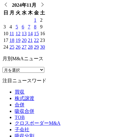
2024年11月
日
月
火
水
木
金
土
1
2
3
4
5
6
7
8
9
10
11
12
13
14
15
16
17
18
19
20
21
22
23
24
25
26
27
28
29
30
月別M&Aニュース
注目ニュースワード
買収
株式譲渡
合併
吸収合併
TOB
クロスボーダーM&A
子会社
吸収分割