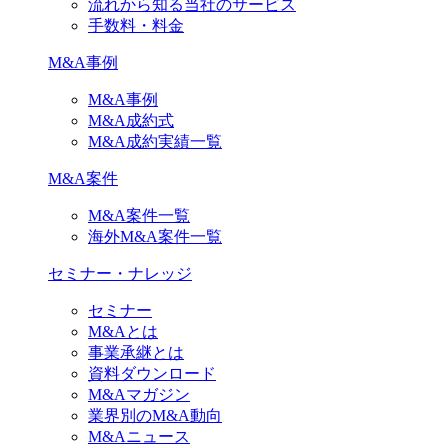
流れから知る当社のサービス
手数料・料金
M&A事例
M&A事例
M&A成約式
M&A成約実績一覧
M&A案件
M&A案件一覧
海外M&A案件一覧
セミナー・ナレッジ
セミナー
M&Aとは
事業承継とは
資料ダウンロード
M&Aマガジン
業界別のM&A動向
M&Aニュース