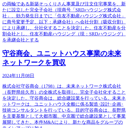
の両輪である新築そっくりさん事業及び注文住宅事業を、新
たに設立した完全子会社（現商号「SRDハウジング株式会
社」、効力発生日までに「住友不動産ハウジング株式会社」
に商号変更予定、以下：承継会社）へ会社分割（吸収分割）
により承継し、分社化することを決定した。住友不動産を分
割会社とし、住友不動産ハウジング（現：SRDハウジング）
を承継会社とする
守谷商会、ユニットハウス事業の未来
ネットワークを買収
2024年11月08日
株式会社守谷商会（1798）は、未来ネットワーク株式会社
（長野県佐久市）の全株式を取得し、完全子会社化すること
を決定した。守谷商会は、総合建設業を行っている。未来ネ
ットワークは、ユニットハウス全般に係る製造･設計･企画･
技術コンサルタントを行っている。目的守谷商会は、長野県
を主要基盤として大都市圏、中京圏で総合建設業として事業
展開してきた。本件M&Aにより、新たな商品をグループの