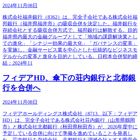
2024年11月08日
株式会社福井銀行（8362）は、完全子会社である株式会社福
邦銀行（福井県福井市）の吸収合併を決定した。福井銀行を
存続会社とする吸収合併方式で、福邦銀行は解散する。目的
福井県内最大の金融グループとして「地域の課題解決業とし
ての進化」「シナジー効果の最大化」「ガバナンスの変革」
を実施し、金融サービス業を中心とした伝統的なビジネスモ
デルからの変革と進化を目的としている。日程本合併契約締
結：2024年11
フィデアHD、傘下の荘内銀行と北都銀
行を合併へ
2024年11月08日
フィデアホールディングス株式会社（8713、以下：フィデア
HD）は、完全子会社である株式会社荘内銀行（山形県鶴岡
市）と株式会社北都銀行（秋田県秋田市）が、2026年度中に
予定している合併に向けて準備を進めていることを発表し
た。荘内銀行を存続会社、北都銀行を消滅会社とする吸収合