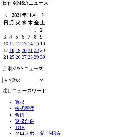
日付別M&Aニュース
2024年11月
日
月
火
水
木
金
土
1
2
3
4
5
6
7
8
9
10
11
12
13
14
15
16
17
18
19
20
21
22
23
24
25
26
27
28
29
30
月別M&Aニュース
注目ニュースワード
買収
株式譲渡
合併
吸収合併
TOB
クロスボーダーM&A