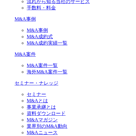
流れから知る当社のサービス
手数料・料金
M&A事例
M&A事例
M&A成約式
M&A成約実績一覧
M&A案件
M&A案件一覧
海外M&A案件一覧
セミナー・ナレッジ
セミナー
M&Aとは
事業承継とは
資料ダウンロード
M&Aマガジン
業界別のM&A動向
M&Aニュース