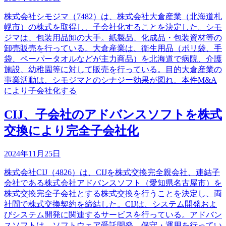
株式会社シモジマ（7482）は、株式会社大倉産業（北海道札
幌市）の株式を取得し、子会社化することを決定した。シモ
ジマは、包装用品卸の大手。紙製品、化成品・包装資材等の
卸売販売を行っている。大倉産業は、衛生用品（ポリ袋、手
袋、ペーパータオルなどが主力商品）を北海道で病院、介護
施設、幼稚園等に対して販売を行っている。目的大倉産業の
事業活動は、シモジマとのシナジー効果が図れ、本件M&A
により子会社化する
CIJ、子会社のアドバンスソフトを株式
交換により完全子会社化
2024年11月25日
株式会社CIJ（4826）は、CIJを株式交換完全親会社、連結子
会社である株式会社アドバンスソフト（愛知県名古屋市）を
株式交換完全子会社とする株式交換を行うことを決定し、両
社間で株式交換契約を締結した。CIJは、システム開発およ
びシステム開発に関連するサービスを行っている。アドバン
スソフトは、ソフトウェア受託開発、保守・運用を行ってい