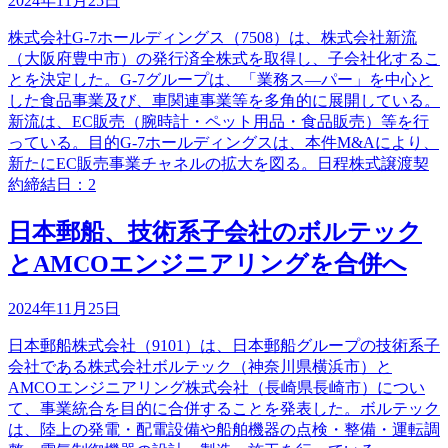
2024年11月25日
株式会社G‐7ホールディングス（7508）は、株式会社新流
（大阪府豊中市）の発行済全株式を取得し、子会社化するこ
とを決定した。G‐7グループは、「業務ス―パー」を中心と
した食品事業及び、車関連事業等を多角的に展開している。
新流は、EC販売（腕時計・ペット用品・食品販売）等を行
っている。目的G‐7ホールディングスは、本件M&Aにより、
新たにEC販売事業チャネルの拡大を図る。日程株式譲渡契
約締結日：2
日本郵船、技術系子会社のボルテック
とAMCOエンジニアリングを合併へ
2024年11月25日
日本郵船株式会社（9101）は、日本郵船グループの技術系子
会社である株式会社ボルテック（神奈川県横浜市）と
AMCOエンジニアリング株式会社（長崎県長崎市）につい
て、事業統合を目的に合併することを発表した。ボルテック
は、陸上の発電・配電設備や船舶機器の点検・整備・運転調