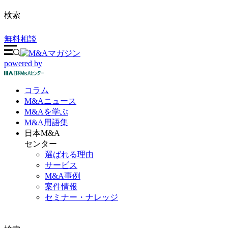
検索
無料相談
powered by
コラム
M&A
ニュース
M&Aを
学ぶ
M&A
用語集
日本M&A
センター
選ばれる理由
サービス
M&A事例
案件情報
セミナー・ナレッジ