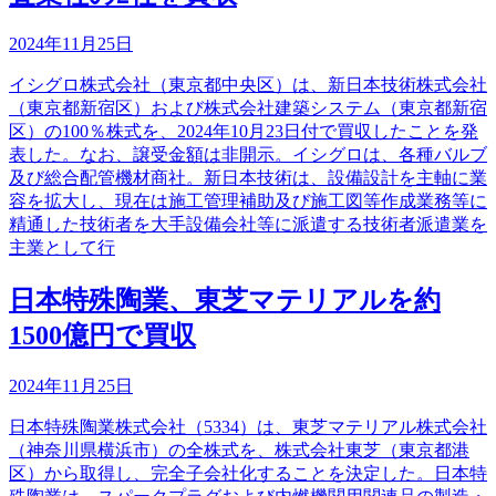
2024年11月25日
イシグロ株式会社（東京都中央区）は、新日本技術株式会社
（東京都新宿区）および株式会社建築システム（東京都新宿
区）の100％株式を、2024年10月23日付で買収したことを発
表した。なお、譲受金額は非開示。イシグロは、各種バルブ
及び総合配管機材商社。新日本技術は、設備設計を主軸に業
容を拡大し、現在は施工管理補助及び施工図等作成業務等に
精通した技術者を大手設備会社等に派遣する技術者派遣業を
主業として行
日本特殊陶業、東芝マテリアルを約
1500億円で買収
2024年11月25日
日本特殊陶業株式会社（5334）は、東芝マテリアル株式会社
（神奈川県横浜市）の全株式を、株式会社東芝（東京都港
区）から取得し、完全子会社化することを決定した。日本特