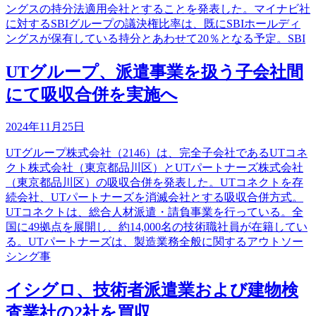
ングスの持分法適用会社とすることを発表した。マイナビ社
に対するSBIグループの議決権比率は、既にSBIホールディ
ングスが保有している持分とあわせて20％となる予定。SBI
UTグループ、派遣事業を扱う子会社間
にて吸収合併を実施へ
2024年11月25日
UTグループ株式会社（2146）は、完全子会社であるUTコネ
クト株式会社（東京都品川区）とUTパートナーズ株式会社
（東京都品川区）の吸収合併を発表した。UTコネクトを存
続会社、UTパートナーズを消滅会社とする吸収合併方式。
UTコネクトは、総合人材派遣・請負事業を行っている。全
国に49拠点を展開し、約14,000名の技術職社員が在籍してい
る。UTパートナーズは、製造業務全般に関するアウトソー
シング事
イシグロ、技術者派遣業および建物検
査業社の2社を買収