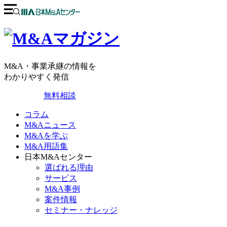
M&A・事業承継の情報を
わかりやすく発信
無料相談
コラム
M&Aニュース
M&Aを学ぶ
M&A用語集
日本M&Aセンター
選ばれる理由
サービス
M&A事例
案件情報
セミナー・ナレッジ