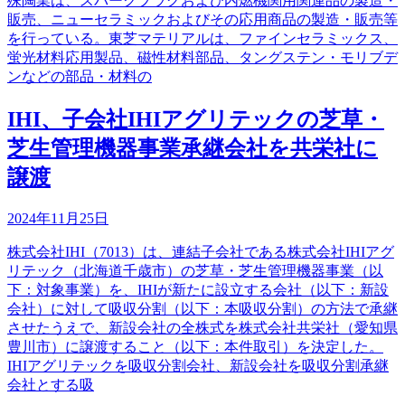
殊陶業は、スパークプラグおよび内燃機関用関連品の製造・
販売、ニューセラミックおよびその応用商品の製造・販売等
を行っている。東芝マテリアルは、ファインセラミックス、
蛍光材料応用製品、磁性材料部品、タングステン・モリブデ
ンなどの部品・材料の
IHI、子会社IHIアグリテックの芝草・
芝生管理機器事業承継会社を共栄社に
譲渡
2024年11月25日
株式会社IHI（7013）は、連結子会社である株式会社IHIアグ
リテック（北海道千歳市）の芝草・芝生管理機器事業（以
下：対象事業）を、IHIが新たに設立する会社（以下：新設
会社）に対して吸収分割（以下：本吸収分割）の方法で承継
させたうえで、新設会社の全株式を株式会社共栄社（愛知県
豊川市）に譲渡すること（以下：本件取引）を決定した。
IHIアグリテックを吸収分割会社、新設会社を吸収分割承継
会社とする吸