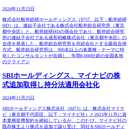
2024年11月25日
株式会社船井総研ホールディングス（9757、以下：船井総研
HD）は、連結子会社である株式会社船井総合研究所（東京
都中央区）と、船井総研HDの孫会社であり、船井総合研究
所の連結子会社である成長戦略株式会社（東京都中央区）の
合併を発表した。船井総合研究所を存続会社とする吸収合併
方式。船井総合研究所は、900名以上の各業種・テーマに特
化したコンサルタントが在籍し、年間6,000社超の全国各地
のクライアン
SBIホールディングス、マイナビの株
式追加取得し持分法適用会社化
2024年11月25日
SBIホールディングス株式会社（8473）は、株式会社マイナ
ビ（東京都千代田区、以下：マイナビ社）と2023年11月に資
本業務提携契約を締結しているが、このたび、マイナビ社の
既存株主より株式を追加で譲り受け、同社をSBIホールディ