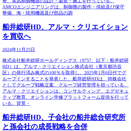
整、電気制御機器の設計・製造・施工を行っている。
AMCOエンジニアリングは、制御盤の製作・供給及び保守
整備、海・陸用機器及び部品の調
船井総研HD、アルマ・クリエイション
を買収へ
2024年11月25日
株式会社船井総研ホールディングス（9757、以下：船井総研
HD）は、アルマ・クリエイション株式会社（東京都渋谷
区）の発行済み株式の100％を取得し、2025年1月6日付でグ
ループインすることを発表した。船井総研HDは、持株会社
としてグループ戦略立案、グループ経営管理を担っている。
アルマ・クリエイションは、コンサルティング、エグゼキュ
ティブ教育、オンライン学修プラットフォーム提供を行って
いる。背景・
船井総研HD、子会社の船井総合研究所
と孫会社の成長戦略を合併