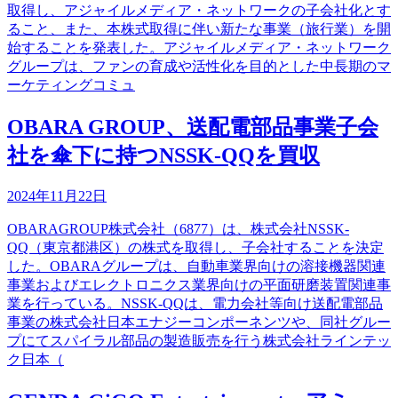
取得し、アジャイルメディア・ネットワークの子会社化とす
ること、また、本株式取得に伴い新たな事業（旅行業）を開
始することを発表した。アジャイルメディア・ネットワーク
グループは、ファンの育成や活性化を目的とした中長期のマ
ーケティングコミュ
OBARA GROUP、送配電部品事業子会
社を傘下に持つNSSK-QQを買収
2024年11月22日
OBARAGROUP株式会社（6877）は、株式会社NSSK-
QQ（東京都港区）の株式を取得し、子会社することを決定
した。OBARAグループは、自動車業界向けの溶接機器関連
事業およびエレクトロニクス業界向けの平面研磨装置関連事
業を行っている。NSSK-QQは、電力会社等向け送配電部品
事業の株式会社日本エナジーコンポーネンツや、同社グルー
プにてスパイラル部品の製造販売を行う株式会社ラインテッ
ク日本（