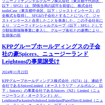
ソニーフィナンシャルグループ株式会社（東京都千代田区、
以下：SFGI）は、関係当局の認可を前提に、株式会社
justInCase（東京都中央区、以下：ジャストインケース）の
全株式を取得し、SFGIの子会社とすることについて、ジャ
ストインケースと合意したことを発表した。この子会社化に
より、ソニーフィナンシャルグループ（以下：SFG）として
少額短期保険事業に参入し、グループ各社との連携により、
生損保の垣
KPPグループホールディングスの子会
社の豪Spicers、ニュージーランド
Leightonsの事業譲受け
2024年11月22日
KPPグループホールディングス株式会社（9274）は、連結子
会社であるSpicersLimited（オーストラリア・メルボルン、以
下：Spicers）の事業会社であるSpicers（NZ）Limited（ニュ
ージーランド・オークランド）が、
LeightonsPackagingSolutionsLimitedandPaperDirectLimited（ニュ