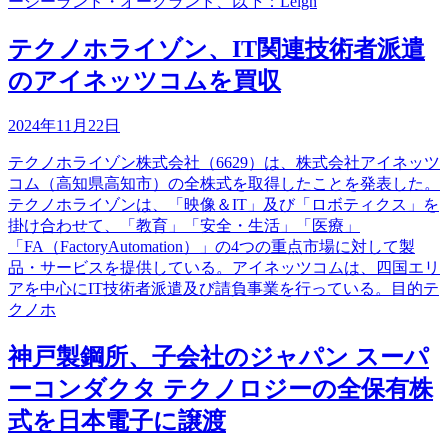
ージーランド・オークランド、以下：Leigh
テクノホライゾン、IT関連技術者派遣
のアイネッツコムを買収
2024年11月22日
テクノホライゾン株式会社（6629）は、株式会社アイネッツ
コム（高知県高知市）の全株式を取得したことを発表した。
テクノホライゾンは、「映像＆IT」及び「ロボティクス」を
掛け合わせて、「教育」「安全・生活」「医療」
「FA（FactoryAutomation）」の4つの重点市場に対して製
品・サービスを提供している。アイネッツコムは、四国エリ
アを中心にIT技術者派遣及び請負事業を行っている。目的テ
クノホ
神戸製鋼所、子会社のジャパン スーパ
ーコンダクタ テクノロジーの全保有株
式を日本電子に譲渡