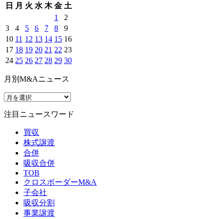
日
月
火
水
木
金
土
1
2
3
4
5
6
7
8
9
10
11
12
13
14
15
16
17
18
19
20
21
22
23
24
25
26
27
28
29
30
月別M&Aニュース
注目ニュースワード
買収
株式譲渡
合併
吸収合併
TOB
クロスボーダーM&A
子会社
吸収分割
事業譲渡