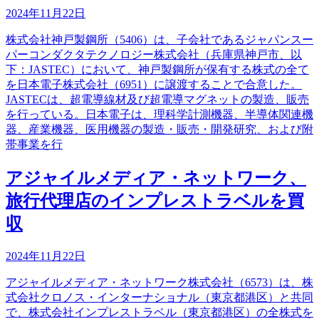
2024年11月22日
株式会社神戸製鋼所（5406）は、子会社であるジャパンスー
パーコンダクタテクノロジー株式会社（兵庫県神戸市、以
下：JASTEC）において、神戸製鋼所が保有する株式の全て
を日本電子株式会社（6951）に譲渡することで合意した。
JASTECは、超電導線材及び超電導マグネットの製造、販売
を行っている。日本電子は、理科学計測機器、半導体関連機
器、産業機器、医用機器の製造・販売・開発研究、および附
帯事業を行
アジャイルメディア・ネットワーク、
旅行代理店のインプレストラベルを買
収
2024年11月22日
アジャイルメディア・ネットワーク株式会社（6573）は、株
式会社クロノス・インターナショナル（東京都港区）と共同
で、株式会社インプレストラベル（東京都港区）の全株式を