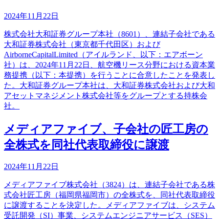
2024年11月22日
株式会社大和証券グループ本社（8601）、連結子会社である
大和証券株式会社（東京都千代田区）および
AirborneCapitalLimited（アイルランド、以下：エアボーン
社）は、2024年11月22日、航空機リース分野における資本業
務提携（以下：本提携）を行うことに合意したことを発表し
た。大和証券グループ本社は、大和証券株式会社および大和
アセットマネジメント株式会社等をグループとする持株会
社。
メディアファイブ、子会社の匠工房の
全株式を同社代表取締役に譲渡
2024年11月22日
メディアファイブ株式会社（3824）は、連結子会社である株
式会社匠工房（福岡県福岡市）の全株式を、同社代表取締役
に譲渡することを決定した。メディアファイブは、システム
受託開発（SI）事業、システムエンジニアサービス（SES）