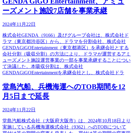
GENDA GiGO Entertainment、アミュ
ーズメント施設7店舗を事業承継
2024年11月22日
株式会社GENDA（9166）及びグループ会社は、株式会社ド
ラマ（東京都渋谷区）から、ドラマを分割会社、株式会社
GENDAGiGOEntertainment（東京都港区）を承継会社とする
会社分割（吸収分割）の方法により、ドラマが運営するアミ
ューズメント施設運営事業の一部を事業承継することについ
て決議した。本吸収分割は、株式会社
GENDAGiGOEntertainmentを承継会社とし、株式会社ドラ
堂島汽船、兵機海運へのTOB期間を12
月5日まで延長
2024年11月22日
堂島汽船株式会社（大阪府大阪市）は、2024年10月18日より
実施している兵機海運株式会社（9362）へのTOBについて