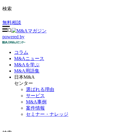
検索
無料相談
powered by
コラム
M&A
ニュース
M&Aを
学ぶ
M&A
用語集
日本M&A
センター
選ばれる理由
サービス
M&A事例
案件情報
セミナー・ナレッジ