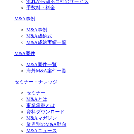
流れから知る当社のサービス
手数料・料金
M&A事例
M&A事例
M&A成約式
M&A成約実績一覧
M&A案件
M&A案件一覧
海外M&A案件一覧
セミナー・ナレッジ
セミナー
M&Aとは
事業承継とは
資料ダウンロード
M&Aマガジン
業界別のM&A動向
M&Aニュース