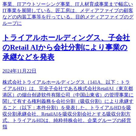
事業、ITアウトソーシング事業、IT人材育成事業まで幅広い
IT事業を展開している。匠工房は、メディアファイブの顧客
などの内装工事等を行っている。目的メディアファイブのグ
ループに
トライアルホールディングス、子会社
のRetail AIから会社分割により事業の
承継などを発表
2024年11月22日
株式会社トライアルホールディングス（141A、以下：トラ
イアルHD）は、完全子会社である株式会社RetailAI（東京都
港区）の烟台创迹软件有限公司（中国山東省）の管理事業に
関して有する権利義務を会社分割（吸収分割）により承継す
ること（以下：本件分割）を発表した。トライアルHDを吸
収分割承継会社、RetailAIを吸収分割会社とする吸収分割方
式。トライアルHDは、純粋持株会社。企業グループの経営
指