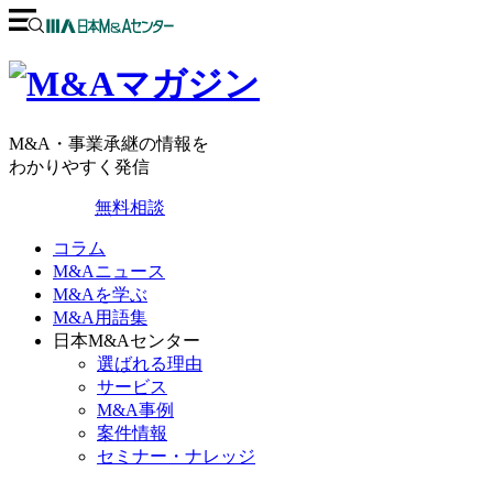
M&A・事業承継の情報を
わかりやすく発信
無料相談
コラム
M&Aニュース
M&Aを学ぶ
M&A用語集
日本M&Aセンター
選ばれる理由
サービス
M&A事例
案件情報
セミナー・ナレッジ