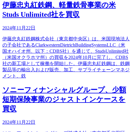
伊藤忠丸紅鉄鋼、軽量鉄骨事業の米
Studs Unlimited社を買収
2024年11月22日
伊藤忠丸紅鉄鋼株式会社（東京都中央区）は、米国現地法人
の子会社であるClarkwesternDietrichBuildingSystemsLLC（米
国オハイオ州、以下：CDBS社）を通じて、StudsUnlimited社
（米国オクラホマ州）の買収を2024年10月に完了し、CDBS
社の新工場として稼働を開始した。伊藤忠丸紅鉄鋼は、鉄鋼
製品等の輸出入および販売、加工、サプライチェーンマネジ
メント、鉄
ソニーフィナンシャルグループ、少額
短期保険事業のジャストインケースを
買収
2024年11月22日