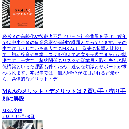
経営者の高齢化や後継者不足といった社会背景を受け、近年
では中小企業の事業承継が深刻な課題となっています。その
中で注目されている個人でのM&Aは、従来の起業と比較し
て、初期投資や事業リスクを抑えて独立を実現できる点が特
徴です。一方で、契約関係のリスクや従業員・取引先との関
係構築といった課題も伴うため、適切な知識とサポートが求
められます。本記事では、個人M&Aが注目される背景か
ら、具体的なメリット・デ
M&Aのメリット・デメリットは？買い手・売り手
別に解説
M&A全般
2025年09月08日