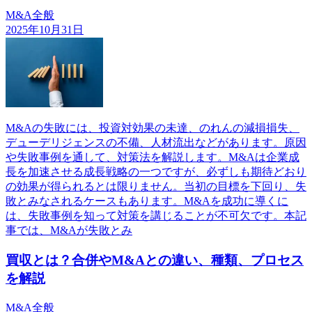
M&A全般
2025年10月31日
M&Aの失敗には、投資対効果の未達、のれんの減損損失、
デューデリジェンスの不備、人材流出などがあります。原因
や失敗事例を通して、対策法を解説します。M&Aは企業成
長を加速させる成長戦略の一つですが、必ずしも期待どおり
の効果が得られるとは限りません。当初の目標を下回り、失
敗とみなされるケースもあります。M&Aを成功に導くに
は、失敗事例を知って対策を講じることが不可欠です。本記
事では、M&Aが失敗とみ
買収とは？合併やM&Aとの違い、種類、プロセス
を解説
M&A全般