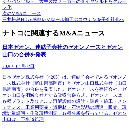
ジャパンソルト、大手製塩メーカーのダイヤソルトをグルー
プ化
次のM&Aニュース
三井松島HDが感熱レジロール加工のコウナンを子会社化へ
ナトコに関連するM&Aニュース
日本ゼオン、連結子会社のゼオンノースとゼオン
山口の合併を発表
2026年04月02日
日本ゼオン株式会社（4205）は、連結子会社であるゼオンノ
ース株式会社（富山県高岡市）とゼオン山口株式会社（山口
県周南市）の合併を発表した。ゼオンノースを存続会社、ゼ
オン山口を消滅会社とする吸収合併方式。ゼオンノースは、
各種プラント及びアルミ溶解設備の設計・調達・施工・メン
テナンス、工業用薬品・資機材・石油製品の調達・販売、環
境計量証明・作業環境測定、各種分析を行っている。ゼオン
山口は、下水道処理