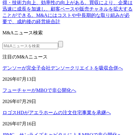
得・技術力向上、効率性の向上がある。買収により、企業は
迅速に成長を加速し、顧客ベースや販売チャネルを拡大する
ことができる。M&Aにはコストや中長期的な取り組みが必
要で、成約後の経営統合計
M&Aニュース検索
注目のM&Aニュース
デンソーが完全子会社デンソークリエイトを吸収合併へ
2026年07月13日
フューチャーがMBOで非公開化へ
2026年07月29日
ロゴスHDがアエラホームの注文住宅事業を承継へ
2026年07月16日
JPMC、サンライズキャピタルによるMBOで非公開化へ