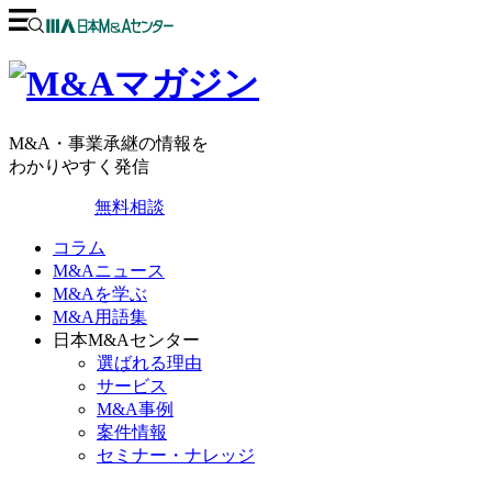
M&A・事業承継の情報を
わかりやすく発信
無料相談
コラム
M&Aニュース
M&Aを学ぶ
M&A用語集
日本M&Aセンター
選ばれる理由
サービス
M&A事例
案件情報
セミナー・ナレッジ