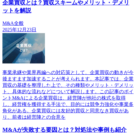
企業買収とは？買収スキームやメリット・デメリ
ットを解説
M&A全般
2025年12月23日
事業承継や業界再編への対応策として、企業買収の動きが今
後ますます加速することが考えられます。本記事では、企業
買収の基礎を整理した上で、その種類やメリット・デメリッ
ト、具体的な流れなどについて解説します。この記事のポイ
ントM&Aによる企業買収は、経営陣が他社の株式を取得
し、経営権を獲得する手法で、目的には競争力強化や事業多
角化がある。企業買収には友好的買収と同意なき買収があ
り、前者は経営陣との合意を
M&Aが失敗する要因とは？対処法や事例も紹介