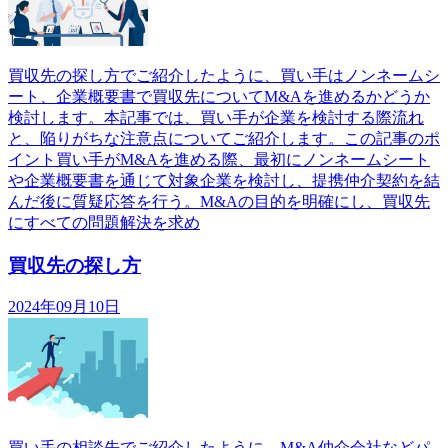
買収先の探し方でご紹介したように、買い手はノンネームシ
ート、企業概要書で買収先についてM&Aを進めるかどうか
検討します。本記事では、買い手が企業を検討する際流れ
と、陥りがちな注意点についてご紹介します。この記事のポ
イント買い手がM&Aを進める際、最初にノンネームシート
や企業概要書を通じて対象企業を検討し、提携仲介契約を結
んだ後に質疑応答を行う。M&Aの目的を明確にし、買収先
にすべての問題解決を求め
買収先の探し方
2024年09月10日
買い手の相談先でご紹介したように、M&A仲介会社などパ