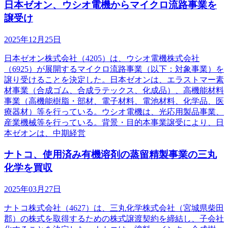
日本ゼオン、ウシオ電機からマイクロ流路事業を
譲受け
2025年12月25日
日本ゼオン株式会社（4205）は、ウシオ電機株式会社
（6925）が展開するマイクロ流路事業（以下：対象事業）を
譲り受けることを決定した。日本ゼオンは、エラストマー素
材事業（合成ゴム、合成ラテックス、化成品）、高機能材料
事業（高機能樹脂・部材、電子材料、電池材料、化学品、医
療器材）等を行っている。ウシオ電機は、光応用製品事業、
産業機械等を行っている。背景・目的本事業譲受により、日
本ゼオンは、中期経営
ナトコ、使用済み有機溶剤の蒸留精製事業の三丸
化学を買収
2025年03月27日
ナトコ株式会社（4627）は、三丸化学株式会社（宮城県柴田
郡）の株式を取得するための株式譲渡契約を締結し、子会社