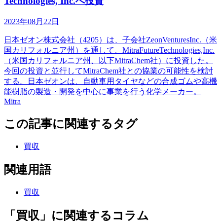
Technologies, Inc.へ投資
2023年08月22日
日本ゼオン株式会社（4205）は、子会社ZeonVenturesInc.（米
国カリフォルニア州）を通して、MitraFutureTechnologies,Inc.
（米国カリフォルニア州、以下MitraChem社）に投資した。
今回の投資と並行してMitraChem社との協業の可能性を検討
する。日本ゼオンは、自動車用タイヤなどの合成ゴムや高機
能樹脂の製造・開発を中心に事業を行う化学メーカー。
Mitra
この記事に関連するタグ
買収
関連用語
買収
「買収」に関連するコラム