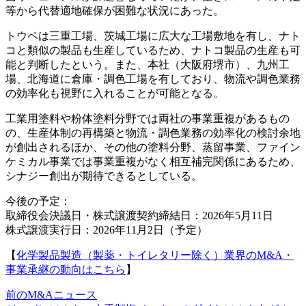
等から代替適地確保が困難な状況にあった。
トウペは三重工場、茨城工場に広大な工場敷地を有し、ナト
コと類似の製品も生産しているため、ナトコ製品の生産も可
能と判断したという。また、本社（大阪府堺市）、九州工
場、北海道に倉庫・調色工場を有しており、物流や調色業務
の効率化も視野に入れることが可能となる。
工業用塗料や粉体塗料分野では両社の事業重複があるもの
の、生産体制の再構築と物流・調色業務の効率化の検討余地
が創出されるほか、その他の塗料分野、蒸留事業、ファイン
ケミカル事業では事業重複がなく相互補完関係にあるため、
シナジー創出が期待できるとしている。
今後の予定：
取締役会決議日・株式譲渡契約締結日：2026年5月11日
株式譲渡実行日：2026年11月2日（予定）
【
化学製品製造（製薬・トイレタリー除く）業界のM&A・
事業承継の動向はこちら
】
前のM&Aニュース