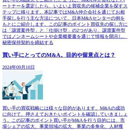
ートナーを選定したら、いよいよ買収先の候補企業を探すス
テップに移ります。本記事ではM&A仲介会社を通じてお相
手探しを行う主な方法について、日本M&Aセンターの例を
もとにご紹介します。この記事のポイント買収先の探し方に
は「譲渡案件型」と「仕掛け型」の2つがあり、譲渡案件型
ではノンネームシートや企業概要書を通じて情報を開示し、
秘密保持契約を締結する
買い手にとってのM&A。目的や留意点とは？
2024年09月10日
買い手の買収戦略には様々な目的があります。M&Aの成功
に向けて、押さえておきたいポイントを確認していきましょ
う。この記事のポイント買い手がM&Aを行う目的には、市
場シェアの拡大、事業領域の拡大、事業の多角化、人材獲