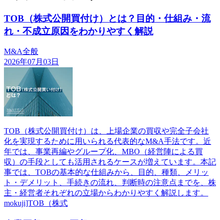
TOB（株式公開買付け）とは？目的・仕組み・流
れ・不成立原因をわかりやすく解説
M&A全般
2026年07月03日
TOB（株式公開買付け）は、上場企業の買収や完全子会社
化を実現するために用いられる代表的なM&A手法です。近
年では、事業再編やグループ化、MBO（経営陣による買
収）の手段としても活用されるケースが増えています。本記
事では、TOBの基本的な仕組みから、目的、種類、メリッ
ト・デメリット、手続きの流れ、判断時の注意点までを、株
主・経営者それぞれの立場からわかりやすく解説します。
mokuji]TOB（株式