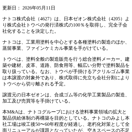
更新日：
2026年05月11日
ナトコ株式会社（4627）は、日本ゼオン株式会社（4205）よ
り株式会社トウペの発行済株式の100％を取得し、完全子会
社化することを決定した。
ナトコは、工業用塗料を中心とする各種塗料の製造のほか、
蒸留事業、ファインケミカル事業を手がけている。
トウペは、塗料全般の製造販売を行う総合塗料メーカー。建
築や建材、皮革、道路、防食用等、幅広い分野で塗料製品を
取り扱っている。なお、トウペが手掛けるアクリルゴム事業
は本譲渡の対象外であり、株式取得に先立ち会社分割により
トウペから切り離される予定。
譲渡元の日本ゼオンは、合成ゴム等の化学工業製品の製造、
加工及び売買等を手掛けている。
本M&Aは、ナトコグループにおける塗料事業領域の拡大と
製品供給体制の再構築を目的としている。ナトコのみよし本
社工場は竣工後50〜60年程度が経過し、老朽化対策として全
面リニューアルが課題となっていたが、空きスペースの不足