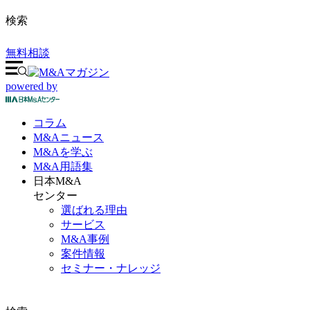
検索
無料相談
powered by
コラム
M&A
ニュース
M&Aを
学ぶ
M&A
用語集
日本M&A
センター
選ばれる理由
サービス
M&A事例
案件情報
セミナー・ナレッジ