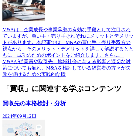
M&Aは、企業成長や事業承継の有効な手段として注目され
ていますが、買い手・売り手それぞれにメリットとデメリッ
トがあります。本記事では、M&Aの買い手・売り手双方の
視点から、そのメリット・デメリットを詳しく解説するとと
もに、成功のためのポイントをご紹介します。さらに、
M&Aが従業員や取引先、地域社会に与える影響と適切な対
策についても触れ、M&Aを検討している経営者の方々が失
敗を避けるための実践的な情
「買収」に関連する学ぶコンテンツ
買収先の本格検討・分析
2024年09月12日