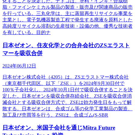
化することを決定した。ナトコは、塗料・インキ・合成樹
脂・ファインケミカル製品の製造・販売及び関連商品の販売
を行っている。三丸化学は、主に蒸留再生リサイクル事業を
主業とし、電子気機器製造工程で発生する廃液を原料とした
高純度リサイクル溶剤の生産技術・設備の他、優秀な技術者
を有している。目的ナ
日本ゼオン、住友化学との合弁会社のZSエラスト
マーを吸収合併
2024年06月12日
日本ゼオン株式会社（4205）は、ZSエラストマー株式会社
（東京都千代田区、以下「ZSE」）を2024年9月30日付で
100％子会社化し、2024年10月1日付で吸収合併することを決
定した。日本ゼオンを吸収合併存続会社、ZSEを吸収合併消
滅会社とする吸収合併方式で、ZSEは効力発生日をもって解
散する。日本ゼオンは、合成ゴム等の化学工業製品の製造、
加工及び売買等を行う。ZSEは、合成ゴム(S-SBR
日本ゼオン、米国子会社を通じMitra Future