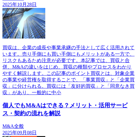
2025年10月28日
買収は、企業の成長や事業承継の手法として広く活用されて
います。売り手側にも買い手側にもメリットがある一方で、
リスクもあるため注意が必要です。本記事では、買収と合
併、M&Aの違いをはじめ、買収の種類やプロセスをわかり
やすく解説します。この記事のポイント買収とは、対象企業
の事業や経営権を取得することで、「事業買収」と「企業買
収」に分けられる。買収には「友好的買収」と「同意なき買
収」があり、一般的に中小
個人でもM&Aはできる？メリット・活用サービ
ス・契約の流れを解説
M&A全般
2025年09月08日