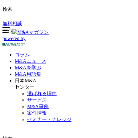
検索
無料相談
powered by
コラム
M&A
ニュース
M&Aを
学ぶ
M&A
用語集
日本M&A
センター
選ばれる理由
サービス
M&A事例
案件情報
セミナー・ナレッジ