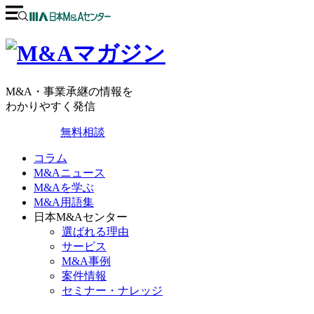
M&A・事業承継の情報を
わかりやすく発信
無料相談
コラム
M&Aニュース
M&Aを学ぶ
M&A用語集
日本M&Aセンター
選ばれる理由
サービス
M&A事例
案件情報
セミナー・ナレッジ