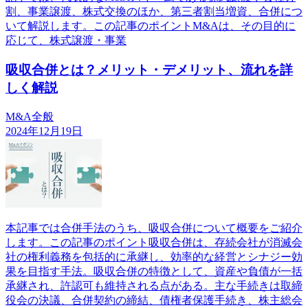
割、事業譲渡、株式交換のほか、第三者割当増資、合併につ
いて解説します。この記事のポイントM&Aは、その目的に
応じて、株式譲渡・事業
吸収合併とは？メリット・デメリット、流れを詳
しく解説
M&A全般
2024年12月19日
本記事では合併手法のうち、吸収合併について概要をご紹介
します。この記事のポイント吸収合併は、存続会社が消滅会
社の権利義務を包括的に承継し、効率的な経営とシナジー効
果を目指す手法。吸収合併の特徴として、資産や負債が一括
承継され、許認可も維持される点がある。主な手続きは取締
役会の決議、合併契約の締結、債権者保護手続き、株主総会