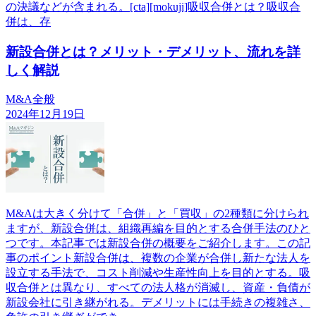
の決議などが含まれる。[cta][mokuji]吸収合併とは？吸収合
併は、存
新設合併とは？メリット・デメリット、流れを詳
しく解説
M&A全般
2024年12月19日
M&Aは大きく分けて「合併」と「買収」の2種類に分けられ
ますが、新設合併は、組織再編を目的とする合併手法のひと
つです。本記事では新設合併の概要をご紹介します。この記
事のポイント新設合併は、複数の企業が合併し新たな法人を
設立する手法で、コスト削減や生産性向上を目的とする。吸
収合併とは異なり、すべての法人格が消滅し、資産・負債が
新設会社に引き継がれる。デメリットには手続きの複雑さ、