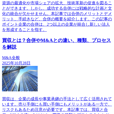
資源の最適化や市場シェアの拡大、技術革新の促進を図るこ
とができます。しかし、成功する合併には戦略的な計画と文
化の統合が欠かせません。本記事では合併のメリットとデメ
リット、手続きなど、合併の概要を紹介します。この記事の
ポイント企業の合併は、2つ以上の企業が統合し新しい法人
を形成することを指す。
買収とは？合併やM&Aとの違い、種類、プロセス
を解説
M&A全般
2025年10月28日
買収は、企業の成長や事業承継の手法として広く活用されて
います。売り手側にも買い手側にもメリットがある一方で、
リスクもあるため注意が必要です。本記事では、買収と合