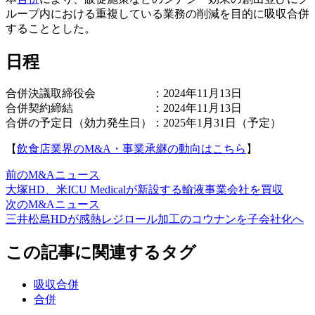
ループ内における重複している業務の削減を目的に吸収合併
することとした。
日程
合併決議取締役会 ：2024年11月13日
合併契約締結 ：2024年11月13日
合併の予定日（効力発生日）：2025年1月31日（予定）
【
飲食店業界のM&A・事業承継の動向はこちら
】
前のM&Aニュース
大塚HD、米ICU Medicalが新設する輸液事業会社を買収
次のM&Aニュース
三井松島HDが感熱レジロール加工のコウナンを子会社化へ
この記事に関連するタグ
吸収合併
合併