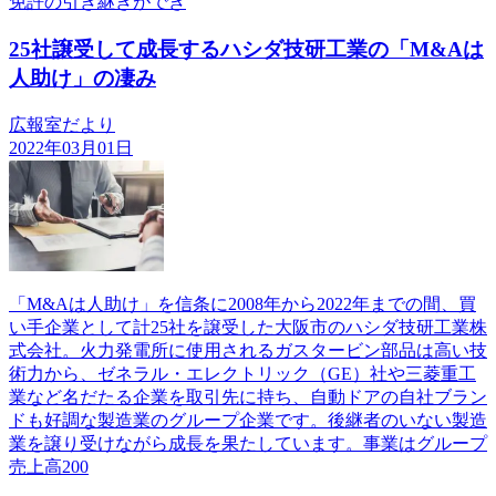
免許の引き継ぎができ
25社譲受して成長するハシダ技研工業の「M&Aは
人助け」の凄み
広報室だより
2022年03月01日
「M&Aは人助け」を信条に2008年から2022年までの間、買
い手企業として計25社を譲受した大阪市のハシダ技研工業株
式会社。火力発電所に使用されるガスタービン部品は高い技
術力から、ゼネラル・エレクトリック（GE）社や三菱重工
業など名だたる企業を取引先に持ち、自動ドアの自社ブラン
ドも好調な製造業のグループ企業です。後継者のいない製造
業を譲り受けながら成長を果たしています。事業はグループ
売上高200