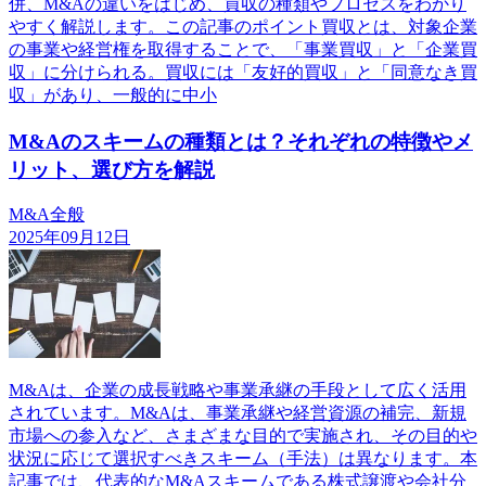
併、M&Aの違いをはじめ、買収の種類やプロセスをわかり
やすく解説します。この記事のポイント買収とは、対象企業
の事業や経営権を取得することで、「事業買収」と「企業買
収」に分けられる。買収には「友好的買収」と「同意なき買
収」があり、一般的に中小
M&Aのスキームの種類とは？それぞれの特徴やメ
リット、選び方を解説
M&A全般
2025年09月12日
M&Aは、企業の成長戦略や事業承継の手段として広く活用
されています。M&Aは、事業承継や経営資源の補完、新規
市場への参入など、さまざまな目的で実施され、その目的や
状況に応じて選択すべきスキーム（手法）は異なります。本
記事では、代表的なM&Aスキームである株式譲渡や会社分