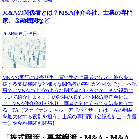
M&Aの関係者とは？M&A仲介会社、士業の専門
家、金融機関など
2024年08月08日
M&Aの実行には売り手、買い手の当事者のほか、彼らを支
援する支援機関など様々な関係者の存在が不可欠です。本記
事ではM&Aにはどのような関係者がいるのか、その役割に
ついて紹介します。この記事のポイントM&A専門会社に
は、M&A仲介会社があり、両者の間に立って交渉を仲介す
る。FA（ファイナンシャル・アドバイザー）は一方の利益
を最大化する役割を担う。士業の専門家（公認会計士・弁護
士）や金融機関も関与し、
「株式譲渡・事業譲渡・M&A・M&A