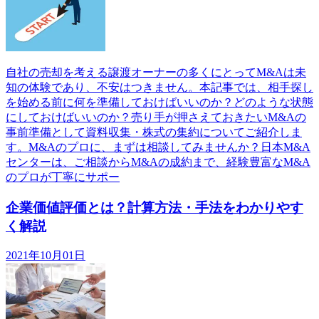
自社の売却を考える譲渡オーナーの多くにとってM&Aは未
知の体験であり、不安はつきません。本記事では、相手探し
を始める前に何を準備しておけばいいのか？どのような状態
にしておけばいいのか？売り手が押さえておきたいM&Aの
事前準備として資料収集・株式の集約についてご紹介しま
す。M&Aのプロに、まずは相談してみませんか？日本M&A
センターは、ご相談からM&Aの成約まで、経験豊富なM&A
のプロが丁寧にサポー
企業価値評価とは？計算方法・手法をわかりやす
く解説
2021年10月01日