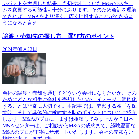
ンパクトを考慮した結果、当初検討していたM&Aのスキー
ムを変更する可能性も十分にあります。そのため会計を理解
できれば、M&Aをより深く、広く理解することができるよ
うになると言え
譲渡・売却先の探し方、選び方のポイント
2024年08月22日
会社の譲渡・売却を通じてどういう会社になりたいか、その
ためにどんな相手に会社を売却したいか、イメージし明確化
することは非常に大切です。本記事では、売却する相手を探
す時、そして具体的に検討する時のポイントについてご紹介
します。M&Aのプロに、まずは相談してみませんか？日本
M&Aセンターは、ご相談からM&Aの成約まで、経験豊富な
M&Aのプロが丁寧にサポートいたします。会社の売却をご
検討の方は、まずは無