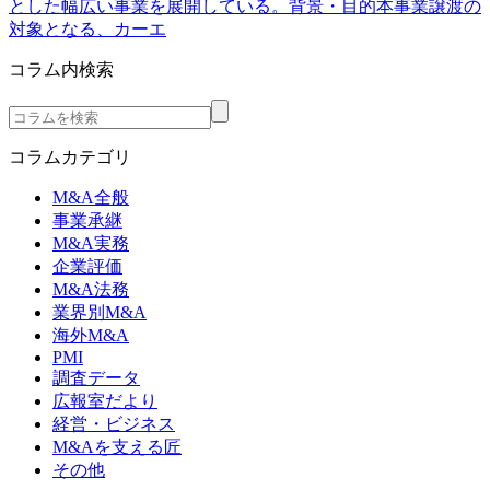
とした幅広い事業を展開している。背景・目的本事業譲渡の
対象となる、カーエ
コラム内検索
コラムカテゴリ
M&A全般
事業承継
M&A実務
企業評価
M&A法務
業界別M&A
海外M&A
PMI
調査データ
広報室だより
経営・ビジネス
M&Aを支える匠
その他