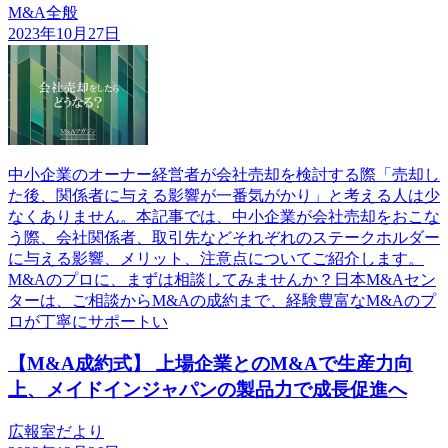
M&A全般
2023年10月27日
中小企業のオーナー経営者が会社売却を検討する際「売却し
た後、関係者に与える影響が一番気がかり」と考える人は少
なくありません。本記事では、中小企業が会社売却をおこな
う際、会社関係者、取引先などそれぞれのステークホルダー
に与える影響、メリット、注意点についてご紹介します。
M&Aのプロに、まずは相談してみませんか？日本M&Aセン
ターは、ご相談からM&Aの成約まで、経験豊富なM&Aのプ
ロが丁寧にサポートい
【M&A成約式】 上場企業とのM&Aで生産力向
上、メイドインジャパンの製品力で成長促進へ
広報室だより