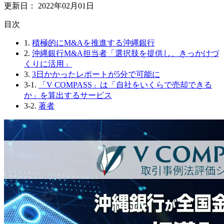
更新日：
2022年02月01日
⽬次
1.
積極的にM&Aを推進する沖縄銀行
2.
沖縄銀行M&A担当者「選択肢を提供し、きっかけづ
くりに活用」
3.
3日かかったレポートが5分で可能に
3-1.
「V COMPASS」は「自社をいくらで売却できる
か」を算出するサービス
3-2.
著者