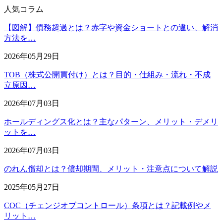
人気コラム
【図解】債務超過とは？赤字や資金ショートとの違い、解消
方法を…
2026年05月29日
TOB（株式公開買付け）とは？目的・仕組み・流れ・不成
立原因…
2026年07月03日
ホールディングス化とは？主なパターン、メリット・デメリ
ットを…
2026年07月03日
のれん償却とは？償却期間、メリット・注意点について解説
2025年05月27日
COC（チェンジオブコントロール）条項とは？記載例やメ
リット…