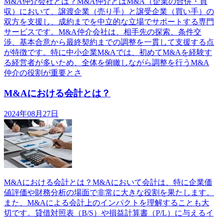
M&A仲介会社とは？M&A仲介とはM&A（企業の合併・買
収）において、譲渡企業（売り手）と譲受企業（買い手）の
双方を支援し、成約までを中立的な立場でサポートする専門
サービスです。M&A仲介会社は、相手先の探索、条件交
渉、基本合意から最終契約までの調整を一貫して支援する点
が特徴です。特に中小企業M&Aでは、初めてM&Aを経験す
る経営者が多いため、全体を俯瞰しながら調整を行うM&A
仲介の役割が重要とさ
M&Aにおける会計とは？
2024年08月27日
M&Aにおける会計とは？M&Aにおいて会計は、特に企業価
値評価や財務分析の場面で非常に大きな役割を果たします。
また、M&Aによる会計上のインパクトを理解することも大
切です。貸借対照表（B/S）や損益計算書（P/L）に与えるイ