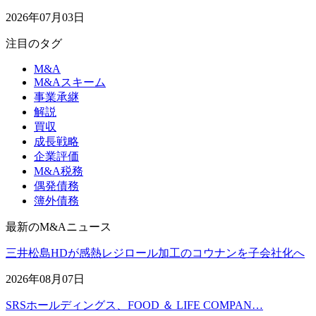
2026年07月03日
注目のタグ
M&A
M&Aスキーム
事業承継
解説
買収
成長戦略
企業評価
M&A税務
偶発債務
簿外債務
最新のM&Aニュース
三井松島HDが感熱レジロール加工のコウナンを子会社化へ
2026年08月07日
SRSホールディングス、FOOD ＆ LIFE COMPAN…