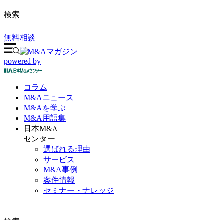
検索
無料相談
powered by
コラム
M&A
ニュース
M&Aを
学ぶ
M&A
用語集
日本M&A
センター
選ばれる理由
サービス
M&A事例
案件情報
セミナー・ナレッジ