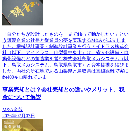
「自分たちが設計したものを、見て触って動かしたい」とい
う譲渡企業の社長と従業員の夢を実現するM&Aが成立しま
した。機械設計事業・制御設計事業を行うアイドラス株式会
社（以下、アイドラス、山梨県中央市）は、省人化設備・自
動化設備などの製造業を営む株式会社鳥取メカシステム（以
下、鳥取メカシステム、鳥取県鳥取市）と資本提携を結びま
した。両社の所在地である山梨県と鳥取県は直線距離で実に
約400キロ離れていま
事業売却とは？会社売却との違いやメリット、税
金について解説
M&A全般
2026年07月03日