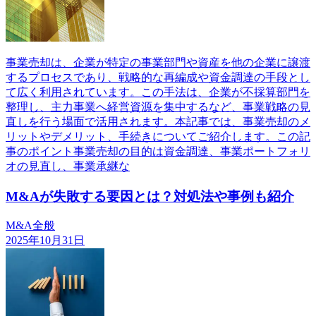
事業売却は、企業が特定の事業部門や資産を他の企業に譲渡
するプロセスであり、戦略的な再編成や資金調達の手段とし
て広く利用されています。この手法は、企業が不採算部門を
整理し、主力事業へ経営資源を集中するなど、事業戦略の見
直しを行う場面で活用されます。本記事では、事業売却のメ
リットやデメリット、手続きについてご紹介します。この記
事のポイント事業売却の目的は資金調達、事業ポートフォリ
オの見直し、事業承継な
M&Aが失敗する要因とは？対処法や事例も紹介
M&A全般
2025年10月31日