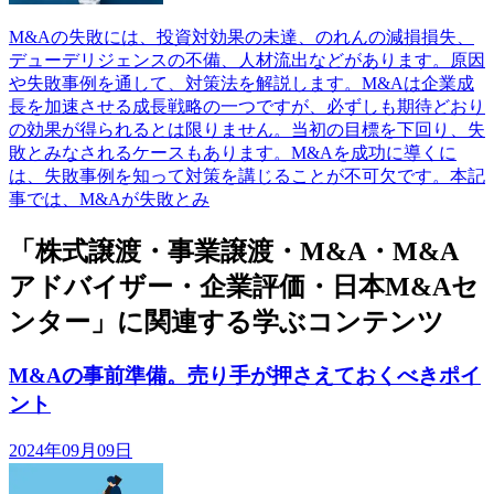
M&Aの失敗には、投資対効果の未達、のれんの減損損失、
デューデリジェンスの不備、人材流出などがあります。原因
や失敗事例を通して、対策法を解説します。M&Aは企業成
長を加速させる成長戦略の一つですが、必ずしも期待どおり
の効果が得られるとは限りません。当初の目標を下回り、失
敗とみなされるケースもあります。M&Aを成功に導くに
は、失敗事例を知って対策を講じることが不可欠です。本記
事では、M&Aが失敗とみ
「株式譲渡・事業譲渡・M&A・M&A
アドバイザー・企業評価・日本M&Aセ
ンター」に関連する学ぶコンテンツ
M&Aの事前準備。売り手が押さえておくべきポイ
ント
2024年09月09日