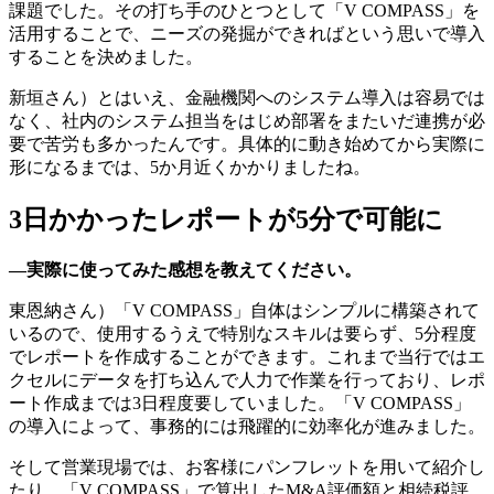
課題でした。その打ち手のひとつとして「V COMPASS」を
活用することで、ニーズの発掘ができればという思いで導入
することを決めました。
新垣さん）とはいえ、金融機関へのシステム導入は容易では
なく、社内のシステム担当をはじめ部署をまたいだ連携が必
要で苦労も多かったんです。具体的に動き始めてから実際に
形になるまでは、5か月近くかかりましたね。
3日かかったレポートが5分で可能に
—実際に使ってみた感想を教えてください。
東恩納さん）「V COMPASS」自体はシンプルに構築されて
いるので、使用するうえで特別なスキルは要らず、5分程度
でレポートを作成することができます。これまで当行ではエ
クセルにデータを打ち込んで人力で作業を行っており、レポ
ート作成までは3日程度要していました。「V COMPASS」
の導入によって、事務的には飛躍的に効率化が進みました。
そして営業現場では、お客様にパンフレットを用いて紹介し
たり、「V COMPASS」で算出したM&A評価額と相続税評