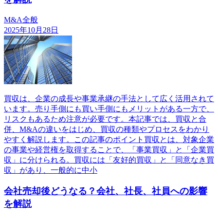
M&A全般
2025年10月28日
買収は、企業の成長や事業承継の手法として広く活用されて
います。売り手側にも買い手側にもメリットがある一方で、
リスクもあるため注意が必要です。本記事では、買収と合
併、M&Aの違いをはじめ、買収の種類やプロセスをわかり
やすく解説します。この記事のポイント買収とは、対象企業
の事業や経営権を取得することで、「事業買収」と「企業買
収」に分けられる。買収には「友好的買収」と「同意なき買
収」があり、一般的に中小
会社売却後どうなる？会社、社長、社員への影響
を解説