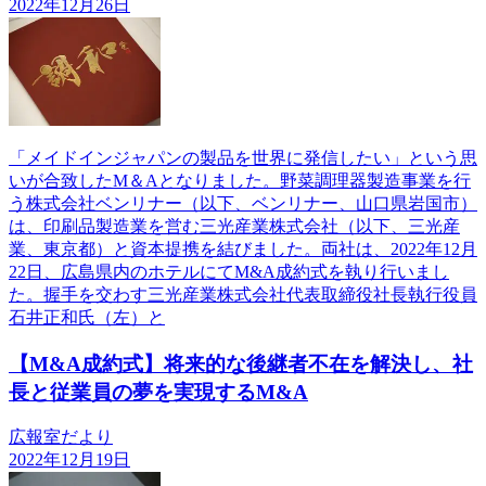
2022年12月26日
「メイドインジャパンの製品を世界に発信したい」という思
いが合致したM＆Aとなりました。野菜調理器製造事業を行
う株式会社ベンリナー（以下、ベンリナー、山口県岩国市）
は、印刷品製造業を営む三光産業株式会社（以下、三光産
業、東京都）と資本提携を結びました。両社は、2022年12月
22日、広島県内のホテルにてM&A成約式を執り行いまし
た。握手を交わす三光産業株式会社代表取締役社長執行役員
石井正和氏（左）と
【M&A成約式】将来的な後継者不在を解決し、社
長と従業員の夢を実現するM&A
広報室だより
2022年12月19日