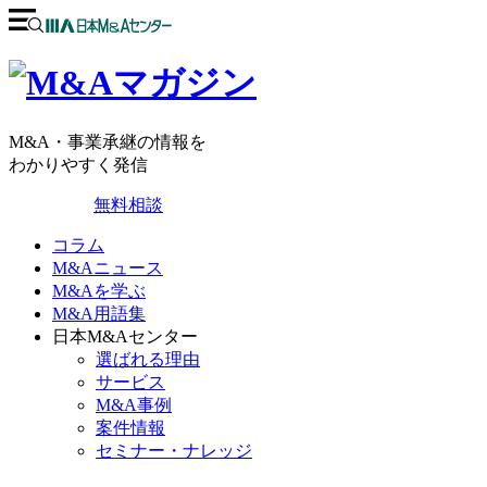
M&A・事業承継の情報を
わかりやすく発信
無料相談
コラム
M&Aニュース
M&Aを学ぶ
M&A用語集
日本M&Aセンター
選ばれる理由
サービス
M&A事例
案件情報
セミナー・ナレッジ