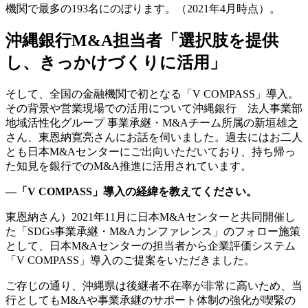
機関で最多の193名にのぼります。（2021年4月時点）。
沖縄銀行M&A担当者「選択肢を提供
し、きっかけづくりに活用」
そして、全国の金融機関で初となる「V COMPASS」導入。
その背景や営業現場での活用について沖縄銀行 法人事業部
地域活性化グループ 事業承継・M&Aチーム所属の新垣雄之
さん、東恩納寛亮さんにお話を伺いました。過去にはお二人
とも日本M&Aセンターにご出向いただいており、持ち帰っ
た知見を銀行でのM&A推進に活用されています。
—「V COMPASS」導入の経緯を教えてください。
東恩納さん）2021年11月に日本M&Aセンターと共同開催し
た「SDGs事業承継・M&Aカンファレンス」のフォロー施策
として、日本M&Aセンターの担当者から企業評価システム
「V COMPASS」導入のご提案をいただきました。
ご存じの通り、沖縄県は後継者不在率が非常に高いため、当
行としてもM&Aや事業承継のサポート体制の強化が喫緊の