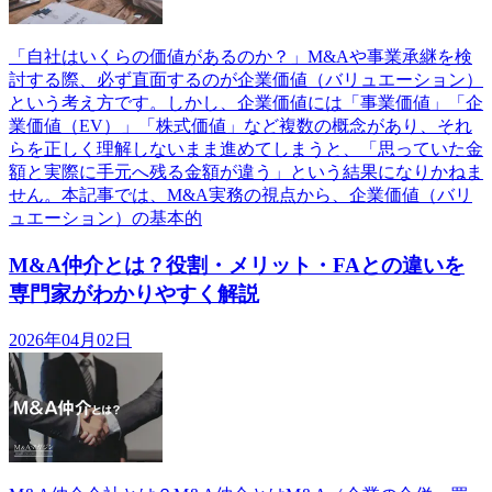
「自社はいくらの価値があるのか？」M&Aや事業承継を検
討する際、必ず直面するのが企業価値（バリュエーション）
という考え方です。しかし、企業価値には「事業価値」「企
業価値（EV）」「株式価値」など複数の概念があり、それ
らを正しく理解しないまま進めてしまうと、「思っていた金
額と実際に手元へ残る金額が違う」という結果になりかねま
せん。本記事では、M&A実務の視点から、企業価値（バリ
ュエーション）の基本的
M&A仲介とは？役割・メリット・FAとの違いを
専門家がわかりやすく解説
2026年04月02日