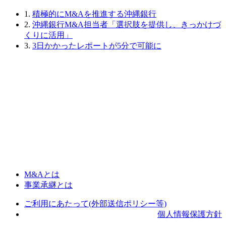
1.
積極的にM&Aを推進する沖縄銀行
2.
沖縄銀行M&A担当者「選択肢を提供し、きっかけづ
くりに活用」
3.
3日かかったレポートが5分で可能に
M&Aとは
事業承継とは
ご利用にあたって(外部送信ポリシー等)
個人情報保護方針