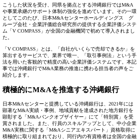
こうした状況を受け、同県を拠点とする沖縄銀行ではM&A
や事業承継のサポート体制の強化を進めています。その一環
としてこのたび、日本M&Aセンターホールディングス グ
ループ会社・企業評価総合研究所の提供する企業評価システ
ム「V COMPASS」が全国の金融機関で初めて導入されまし
た。
「V COMPASS」とは、「自社がいくらで売却できるか」を
算出するサービスで、業界で唯一、「取引事例法」という手
法を用いた客観的で精度の高い企業評価システムです。本記
事では沖縄銀行でM&A業務の推進に携わる担当者の声をご
紹介します。
積極的にM&Aを推進する沖縄銀行
日本M&Aセンターと提携している沖縄銀行は、2021年には
顕著なM&A実績・事例、地域貢献を達成された地方銀行を
顕彰する「M&Aバンクオブザイヤー」にて「特別賞」を受
賞されました。また、行員のスキルアップとして、中小企業
M&A実務に関する「M&Aシニアエキスパート」資格取得に
積極的に取り組まれており、同行内の有資格者は全国の金融