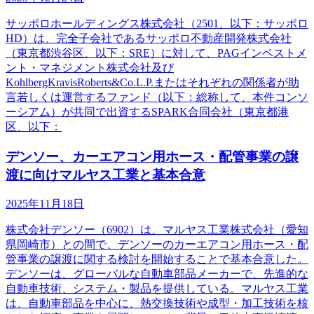
サッポロホールディングス株式会社（2501、以下：サッポロ
HD）は、完全子会社であるサッポロ不動産開発株式会社
（東京都渋谷区、以下：SRE）に対して、PAGインベストメ
ント・マネジメント株式会社及び
KohlbergKravisRoberts&Co.L.P.またはそれぞれの関係者が助
言若しくは運営するファンド（以下：総称して、本件コンソ
ーシアム）が共同で出資するSPARK合同会社（東京都港
区、以下：
デンソー、カーエアコン用ホース・配管事業の譲
渡に向けマルヤス工業と基本合意
2025年11月18日
株式会社デンソー（6902）は、マルヤス工業株式会社（愛知
県岡崎市）との間で、デンソーのカーエアコン用ホース・配
管事業の譲渡に関する検討を開始することで基本合意した。
デンソーは、グローバルな自動車部品メーカーで、先進的な
自動車技術、システム・製品を提供している。マルヤス工業
は、自動車部品を中心に、熱交換技術や成型・加工技術を核