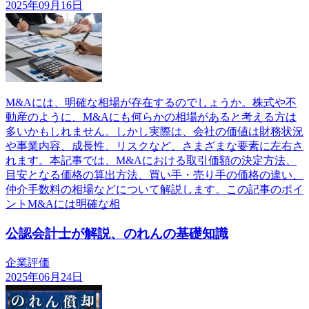
2025年09月16日
M&Aには、明確な相場が存在するのでしょうか。株式や不
動産のように、M&Aにも何らかの相場があると考える方は
多いかもしれません。しかし実際は、会社の価値は財務状況
や事業内容、成長性、リスクなど、さまざまな要素に左右さ
れます。本記事では、M&Aにおける取引価額の決定方法、
目安となる価格の算出方法、買い手・売り手の価格の違い、
仲介手数料の相場などについて解説します。この記事のポイ
ントM&Aには明確な相
公認会計士が解説、のれんの基礎知識
企業評価
2025年06月24日