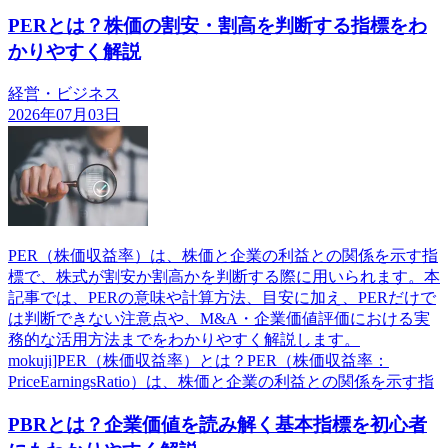
PERとは？株価の割安・割高を判断する指標をわ
かりやすく解説
経営・ビジネス
2026年07月03日
PER（株価収益率）は、株価と企業の利益との関係を示す指
標で、株式が割安か割高かを判断する際に用いられます。本
記事では、PERの意味や計算方法、目安に加え、PERだけで
は判断できない注意点や、M&A・企業価値評価における実
務的な活用方法までをわかりやすく解説します。
mokuji]PER（株価収益率）とは？PER（株価収益率：
PriceEarningsRatio）は、株価と企業の利益との関係を示す指
PBRとは？企業価値を読み解く基本指標を初心者