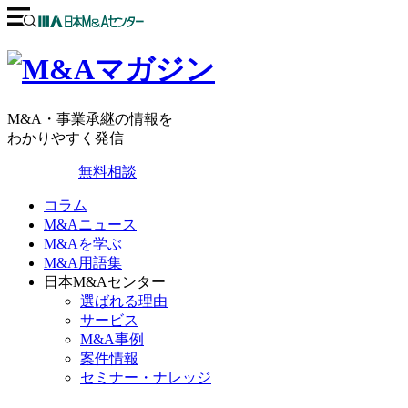
M&A・事業承継の情報を
わかりやすく発信
無料相談
コラム
M&Aニュース
M&Aを学ぶ
M&A用語集
日本M&Aセンター
選ばれる理由
サービス
M&A事例
案件情報
セミナー・ナレッジ