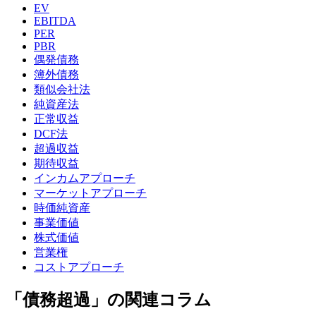
EV
EBITDA
PER
PBR
偶発債務
簿外債務
類似会社法
純資産法
正常収益
DCF法
超過収益
期待収益
インカムアプローチ
マーケットアプローチ
時価純資産
事業価値
株式価値
営業権
コストアプローチ
「債務超過」の関連コラム