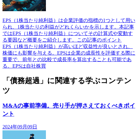
EPS（1株当たり純利益）は企業評価の指標の1つとして用い
られ、1株当たりの利益がどれくらいかを示します。本記事
ではEPS（1株当たり純利益）についてその計算式や変動す
る要因など概要をご紹介します。この記事のポイント
EPS（1株当たり純利益）が高いほど収益性が良いとされ、
株価にも影響を与える。EPSは企業の成長性を評価する際に
重要で、前年との比較で成長率を算出することも可能であ
る。EPSは自社株買
「債務超過」に関連する学ぶコンテン
ツ
M&Aの事前準備。売り手が押さえておくべきポイ
ント
2024年09月09日