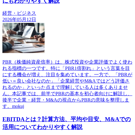
にもわかりやすく解説
経営・ビジネス
2026年05月12日
PBR（株価純資産倍率）は、株式投資や企業評価でよく使わ
れる指標の一つです。特に「PBR1倍割れ」という言葉を目
にする機会が増え、注目を集めています。一方で、「PBRが
低い＝良い会社なのか」「企業経営やM&Aではどう評価さ
れるのか」といった点まで理解している人は多くありませ
ん。本記事では、前半でPBRの基本を初心者向けに解説し、
後半で企業・経営・M&Aの視点からPBRの意味を整理しま
す。mokuj
EBITDAとは？計算方法、平均や目安、M&Aでの
活用についてわかりやすく解説