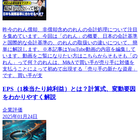
昨今のれん償却、非償却含めのれんの会計処理について注目
を集めています。今回は「のれん」の概要、日本の会計基準
と国際的な会計基準の、のれんの取扱いの違いについて、簡
単に解説します。※本記事はYouTube動画の内容を編集して
います。動画をご覧になりたい方はこちらからそもそも「の
れん」って何？のれんは、M&Aで買い手が売り手に対価を
支払うことによって初めて出現する「売り手の新たな資産」
です。買い手が支
EPS（1株当たり純利益）とは？計算式、変動要因
をわかりやすく解説
企業評価
2025年01月24日