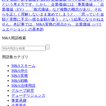
という考え方です。しかし、企業価値には「事業価値」「企
業価値（EV）」「株式価値」など複数の概念があり、それ
らを正しく理解しないまま進めてしまうと、「思っていた金
額と実際に手元へ残る金額が違う」という結果になりかねま
せん。本記事では、M&A実務の視点から、企業価値（バリ
ュエーション）の基本的
M&A用語検索
用語集カテゴリ
M&Aスキーム
M&A仲介
M&A実務
M&A戦略
M&A法律用語
グループ経営
デューデリジェンス
事業承継
企業再生