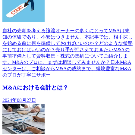
自社の売却を考える譲渡オーナーの多くにとってM&Aは未
知の体験であり、不安はつきません。本記事では、相手探し
を始める前に何を準備しておけばいいのか？どのような状態
にしておけばいいのか？売り手が押さえておきたいM&Aの
事前準備として資料収集・株式の集約についてご紹介しま
す。M&Aのプロに、まずは相談してみませんか？日本M&A
センターは、ご相談からM&Aの成約まで、経験豊富なM&A
のプロが丁寧にサポー
M&Aにおける会計とは？
2024年08月27日