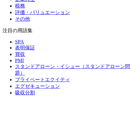
税務
評価・バリュエーション
その他
注目の用語集
SPA
表明保証
買収
PMI
スタンドアローン・イシュー（スタンドアローン問
題）
プライベートエクイティ
エグゼキューション
吸収分割