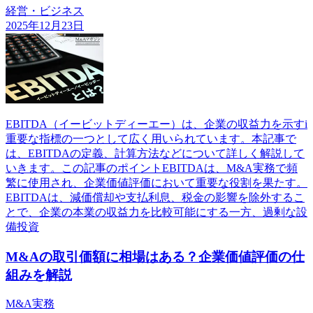
経営・ビジネス
2025年12月23日
EBITDA（イービットディーエー）は、企業の収益力を示すi
重要な指標の一つとして広く用いられています。本記事で
は、EBITDAの定義、計算方法などについて詳しく解説して
いきます。この記事のポイントEBITDAは、M&A実務で頻
繁に使用され、企業価値評価において重要な役割を果たす。
EBITDAは、減価償却や支払利息、税金の影響を除外するこ
とで、企業の本業の収益力を比較可能にする一方、過剰な設
備投資
M&Aの取引価額に相場はある？企業価値評価の仕
組みを解説
M&A実務