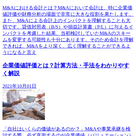
M&Aにおける会計とは？M&Aにおいて会計は、特に企業価
値評価や財務分析の場面で非常に大きな役割を果たします。
また、M&Aによる会計上のインパクトを理解することも大
切です。貸借対照表（B/S）や損益計算書（P/L）に与えるイ
ンパクトを考慮した結果、当初検討していたM&Aのスキー
ムを変更する可能性も十分にあります。そのため会計を理解
できれば、M&Aをより深く、広く理解することができるよ
うになると言え
企業価値評価とは？計算方法・手法をわかりやす
く解説
2021年10月01日
「自社はいくらの価値があるのか？」M&Aや事業承継を検
討する際、必ず直面するのが企業価値（バリュエーション）