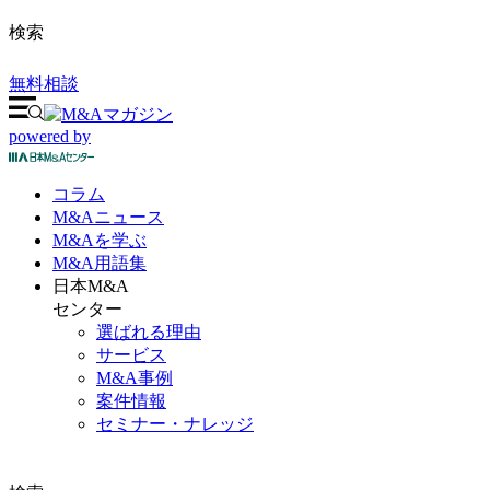
検索
無料相談
powered by
コラム
M&A
ニュース
M&Aを
学ぶ
M&A
用語集
日本M&A
センター
選ばれる理由
サービス
M&A事例
案件情報
セミナー・ナレッジ