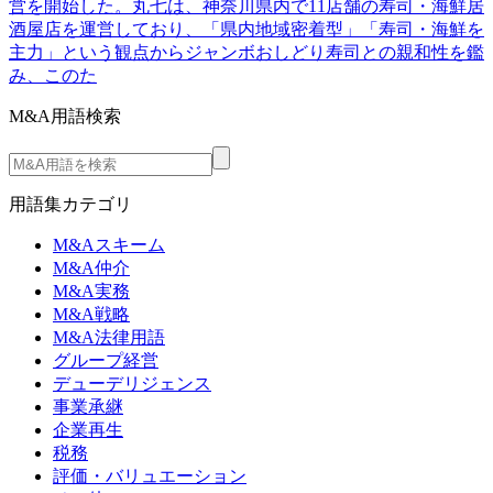
営を開始した。丸七は、神奈川県内で11店舗の寿司・海鮮居
酒屋店を運営しており、「県内地域密着型」「寿司・海鮮を
主力」という観点からジャンボおしどり寿司との親和性を鑑
み、このた
M&A用語検索
用語集カテゴリ
M&Aスキーム
M&A仲介
M&A実務
M&A戦略
M&A法律用語
グループ経営
デューデリジェンス
事業承継
企業再生
税務
評価・バリュエーション