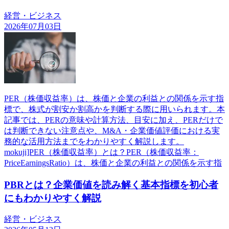
経営・ビジネス
2026年07月03日
PER（株価収益率）は、株価と企業の利益との関係を示す指
標で、株式が割安か割高かを判断する際に用いられます。本
記事では、PERの意味や計算方法、目安に加え、PERだけで
は判断できない注意点や、M&A・企業価値評価における実
務的な活用方法までをわかりやすく解説します。
mokuji]PER（株価収益率）とは？PER（株価収益率：
PriceEarningsRatio）は、株価と企業の利益との関係を示す指
PBRとは？企業価値を読み解く基本指標を初心者
にもわかりやすく解説
経営・ビジネス