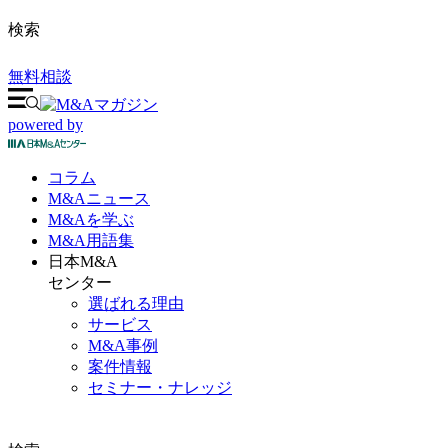
検索
無料相談
powered by
コラム
M&A
ニュース
M&Aを
学ぶ
M&A
用語集
日本M&A
センター
選ばれる理由
サービス
M&A事例
案件情報
セミナー・ナレッジ