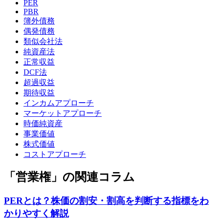
PER
PBR
簿外債務
偶発債務
類似会社法
純資産法
正常収益
DCF法
超過収益
期待収益
インカムアプローチ
マーケットアプローチ
時価純資産
事業価値
株式価値
コストアプローチ
「営業権」の関連コラム
PERとは？株価の割安・割高を判断する指標をわ
かりやすく解説