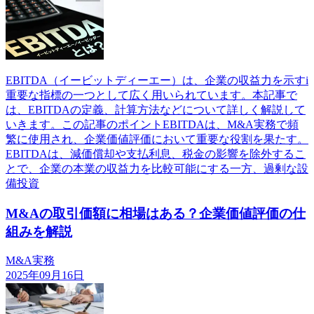
EBITDA（イービットディーエー）は、企業の収益力を示すi
重要な指標の一つとして広く用いられています。本記事で
は、EBITDAの定義、計算方法などについて詳しく解説して
いきます。この記事のポイントEBITDAは、M&A実務で頻
繁に使用され、企業価値評価において重要な役割を果たす。
EBITDAは、減価償却や支払利息、税金の影響を除外するこ
とで、企業の本業の収益力を比較可能にする一方、過剰な設
備投資
M&Aの取引価額に相場はある？企業価値評価の仕
組みを解説
M&A実務
2025年09月16日