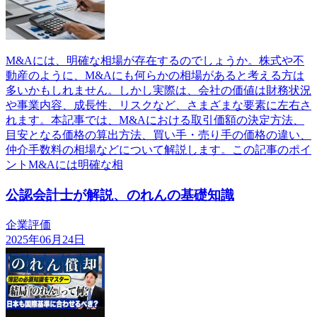
M&Aには、明確な相場が存在するのでしょうか。株式や不
動産のように、M&Aにも何らかの相場があると考える方は
多いかもしれません。しかし実際は、会社の価値は財務状況
や事業内容、成長性、リスクなど、さまざまな要素に左右さ
れます。本記事では、M&Aにおける取引価額の決定方法、
目安となる価格の算出方法、買い手・売り手の価格の違い、
仲介手数料の相場などについて解説します。この記事のポイ
ントM&Aには明確な相
公認会計士が解説、のれんの基礎知識
企業評価
2025年06月24日