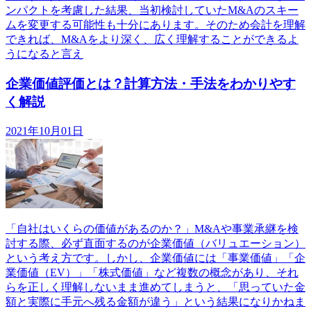
ンパクトを考慮した結果、当初検討していたM&Aのスキー
ムを変更する可能性も十分にあります。そのため会計を理解
できれば、M&Aをより深く、広く理解することができるよ
うになると言え
企業価値評価とは？計算方法・手法をわかりやす
く解説
2021年10月01日
「自社はいくらの価値があるのか？」M&Aや事業承継を検
討する際、必ず直面するのが企業価値（バリュエーション）
という考え方です。しかし、企業価値には「事業価値」「企
業価値（EV）」「株式価値」など複数の概念があり、それ
らを正しく理解しないまま進めてしまうと、「思っていた金
額と実際に手元へ残る金額が違う」という結果になりかねま