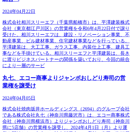
2024年04月22日
株式会社相川スリーエフ（千葉県船橋市）は、平澤建装株式
会社（東京都江戸川区）の営業権を令和6年4月22日付で譲り
受けた。相川スリーエフは、建設・リノベーション事業、不
動産事業、ビル建材事業、住宅建材事業などを行っている。
平澤建装は、大工工事、ガラス工事、内装仕上工事、建具工
事などを手掛けている。相川スリーエフと平澤建装は、長き
に渡りビジネスパートナーの関係を築いており、今回の統合
により一層のサービ
丸七、エコー商事よりジャンボおしどり寿司の営
業権を譲受け
2024年04月05日
株式会社焼肉坂井ホールディングス（2694）のグループ会社
である株式会社丸七（神奈川県藤沢市）は、エコー商事株式
会社（神奈川県横浜市）よりジャンボおしどり寿司（神奈川
県に5店舗）の営業権を譲受し、2024年4月1日（月）より運