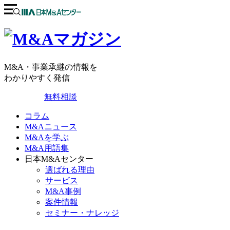
M&A・事業承継の情報を
わかりやすく発信
無料相談
コラム
M&Aニュース
M&Aを学ぶ
M&A用語集
日本M&Aセンター
選ばれる理由
サービス
M&A事例
案件情報
セミナー・ナレッジ