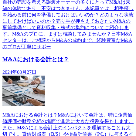
自社の売却を考える譲渡オーナーの多くにとってM&Aは未
知の体験であり、不安はつきません。本記事では、相手探し
を始める前に何を準備しておけばいいのか？どのような状態
にしておけばいいのか？売り手が押さえておきたいM&Aの
事前準備として資料収集・株式の集約についてご紹介しま
す。M&Aのプロに、まずは相談してみませんか？日本M&A
センターは、ご相談からM&Aの成約まで、経験豊富なM&A
のプロが丁寧にサポー
M&Aにおける会計とは？
2024年08月27日
M&Aにおける会計とは？M&Aにおいて会計は、特に企業価
値評価や財務分析の場面で非常に大きな役割を果たします。
また、M&Aによる会計上のインパクトを理解することも大
切です。貸借対照表（B/S）や損益計算書（P/L）に与えるイ