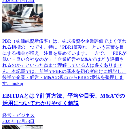
2026年05月12日
PBR（株価純資産倍率）は、株式投資や企業評価でよく使わ
れる指標の一つです。特に「PBR1倍割れ」という言葉を目
にする機会が増え、注目を集めています。一方で、「PBRが
低い＝良い会社なのか」「企業経営やM&Aではどう評価さ
れるのか」といった点まで理解している人は多くありませ
ん。本記事では、前半でPBRの基本を初心者向けに解説し、
後半で企業・経営・M&Aの視点からPBRの意味を整理しま
す。mokuj
EBITDAとは？計算方法、平均や目安、M&Aでの
活用についてわかりやすく解説
経営・ビジネス
2025年12月23日