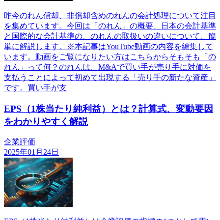
昨今のれん償却、非償却含めのれんの会計処理について注目
を集めています。今回は「のれん」の概要、日本の会計基準
と国際的な会計基準の、のれんの取扱いの違いについて、簡
単に解説します。※本記事はYouTube動画の内容を編集して
います。動画をご覧になりたい方はこちらからそもそも「の
れん」って何？のれんは、M&Aで買い手が売り手に対価を
支払うことによって初めて出現する「売り手の新たな資産」
です。買い手が支
EPS（1株当たり純利益）とは？計算式、変動要因
をわかりやすく解説
企業評価
2025年01月24日