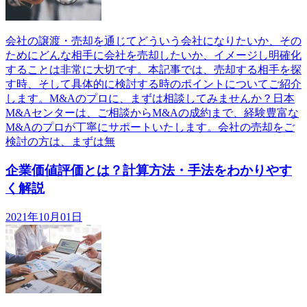
会社の譲渡・売却を通じてどういう会社になりたいか、その
ためにどんな相手に会社を売却したいか、イメージし明確化
することは非常に大切です。本記事では、売却する相手を探
す時、そして具体的に検討する時のポイントについてご紹介
します。M&Aのプロに、まずは相談してみませんか？日本
M&Aセンターは、ご相談からM&Aの成約まで、経験豊富な
M&Aのプロが丁寧にサポートいたします。会社の売却をご
検討の方は、まずは無
企業価値評価とは？計算方法・手法をわかりやす
く解説
2021年10月01日