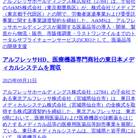
アルフレッサホールディングス株式会社（2784）は、子会社
のArkMS株式会社（東京都豊島区）が、株式会社リメディア
（東京都千代田区）との間で、労働者派遣事業および委受託
事業に関する事業譲渡契約を締結した。ArkMSは、アルフレ
ッサホールディングスが展開する医薬品等の導入・開発、製
造から物流・販売、市販後調査・ラストワンマイルまでのト
ータルサプライチェーンサービスのCROとして、医薬品等
の開発支援
アルフレッサHD、医療機器専門商社の東日本メデ
ィカルシステムを買収
2025年09月11日
アルフレッサホールディングス株式会社（2784）の子会社で
ある東北アルフレッサ株式会社（宮城県仙台市）は、東日本
メディカルシステム株式会社（宮城県仙台市）の全株式を取
得する株式譲渡契約を締結した。東北アルフレッサは、東北
6県において、医療用医薬品および医療機器や診断薬をはじ
めとするメディカル品等の医療用医薬品等卸売事業を展開し
ている。東日本メディカルシステムは、宮城県と岩手県にお
いて、医療機器を中