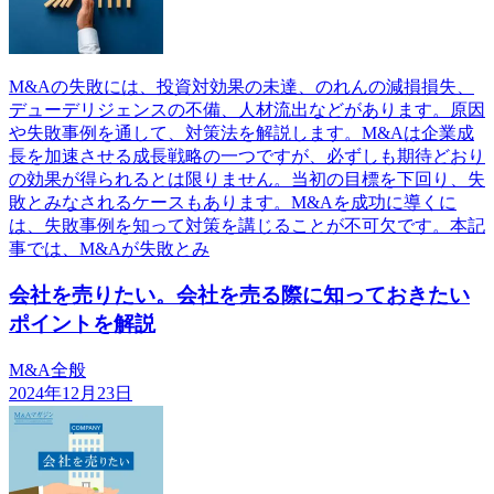
M&Aの失敗には、投資対効果の未達、のれんの減損損失、
デューデリジェンスの不備、人材流出などがあります。原因
や失敗事例を通して、対策法を解説します。M&Aは企業成
長を加速させる成長戦略の一つですが、必ずしも期待どおり
の効果が得られるとは限りません。当初の目標を下回り、失
敗とみなされるケースもあります。M&Aを成功に導くに
は、失敗事例を知って対策を講じることが不可欠です。本記
事では、M&Aが失敗とみ
会社を売りたい。会社を売る際に知っておきたい
ポイントを解説
M&A全般
2024年12月23日