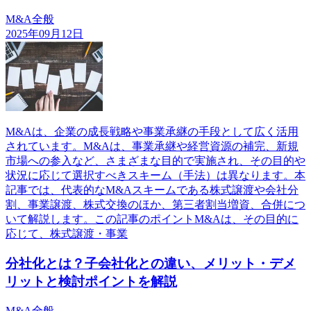
M&A全般
2025年09月12日
M&Aは、企業の成長戦略や事業承継の手段として広く活用
されています。M&Aは、事業承継や経営資源の補完、新規
市場への参入など、さまざまな目的で実施され、その目的や
状況に応じて選択すべきスキーム（手法）は異なります。本
記事では、代表的なM&Aスキームである株式譲渡や会社分
割、事業譲渡、株式交換のほか、第三者割当増資、合併につ
いて解説します。この記事のポイントM&Aは、その目的に
応じて、株式譲渡・事業
分社化とは？子会社化との違い、メリット・デメ
リットと検討ポイントを解説
M&A全般