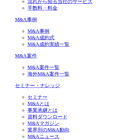
流れから知る当社のサービス
手数料・料金
M&A事例
M&A事例
M&A成約式
M&A成約実績一覧
M&A案件
M&A案件一覧
海外M&A案件一覧
セミナー・ナレッジ
セミナー
M&Aとは
事業承継とは
資料ダウンロード
M&Aマガジン
業界別のM&A動向
M&Aニュース