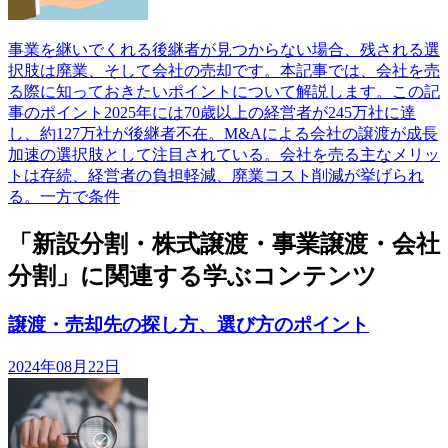
事業を継いでくれる後継者が見つからない場合、残される選
択肢は廃業、そして会社の売却です。本記事では、会社を売
る際に知っておきたいポイントについて解説します。この記
事のポイント2025年には70歳以上の経営者が245万社に達
し、約127万社が後継者不在。M&Aによる会社の譲渡が成長
加速の選択肢として注目されている。会社を売る主なメリッ
トは存続、経営者の負担軽減、廃業コスト削減が挙げられ
る。一方で条件
「新設分割・株式譲渡・事業譲渡・会社
分割」に関連する学ぶコンテンツ
譲渡・売却先の探し方、選び方のポイント
2024年08月22日