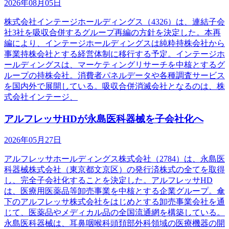
2026年08月05日
株式会社インテージホールディングス（4326）は、連結子会
社3社を吸収合併するグループ再編の方針を決定した。本再
編により、インテージホールディングスは純粋持株会社から
事業持株会社とする経営体制に移行する予定。インテージホ
ールディングスは、マーケティングリサーチを中核とするグ
ループの持株会社。消費者パネルデータや各種調査サービス
を国内外で展開している。吸収合併消滅会社となるのは、株
式会社インテージ、
アルフレッサHDが永島医科器械を子会社化へ
2026年05月27日
アルフレッサホールディングス株式会社（2784）は、永島医
科器械株式会社（東京都文京区）の発行済株式の全てを取得
し、完全子会社化することを決定した。アルフレッサHD
は、医療用医薬品等卸売事業を中核とする企業グループ。傘
下のアルフレッサ株式会社をはじめとする卸売事業会社を通
じて、医薬品やメディカル品の全国流通網を構築している。
永島医科器械は、耳鼻咽喉科頭頚部外科領域の医療機器の開