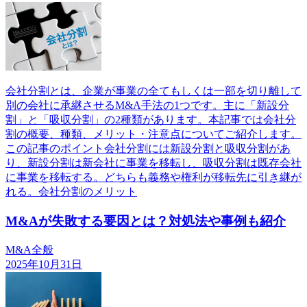
会社分割とは、企業が事業の全てもしくは一部を切り離して
別の会社に承継させるM&A手法の1つです。主に「新設分
割」と「吸収分割」の2種類があります。本記事では会社分
割の概要、種類、メリット・注意点についてご紹介します。
この記事のポイント会社分割には新設分割と吸収分割があ
り、新設分割は新会社に事業を移転し、吸収分割は既存会社
に事業を移転する。どちらも義務や権利が移転先に引き継が
れる。会社分割のメリット
M&Aが失敗する要因とは？対処法や事例も紹介
M&A全般
2025年10月31日