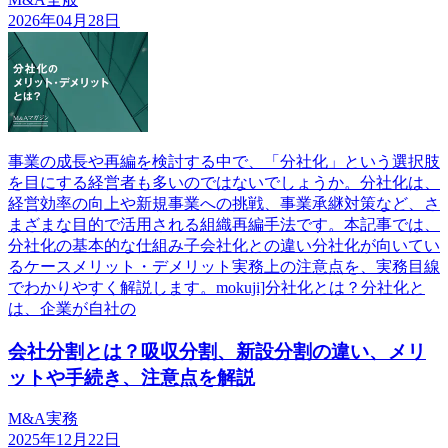
2026年04月28日
事業の成長や再編を検討する中で、「分社化」という選択肢
を目にする経営者も多いのではないでしょうか。分社化は、
経営効率の向上や新規事業への挑戦、事業承継対策など、さ
まざまな目的で活用される組織再編手法です。本記事では、
分社化の基本的な仕組み子会社化との違い分社化が向いてい
るケースメリット・デメリット実務上の注意点を、実務目線
でわかりやすく解説します。mokuji]分社化とは？分社化と
は、企業が自社の
会社分割とは？吸収分割、新設分割の違い、メリ
ットや手続き、注意点を解説
M&A実務
2025年12月22日