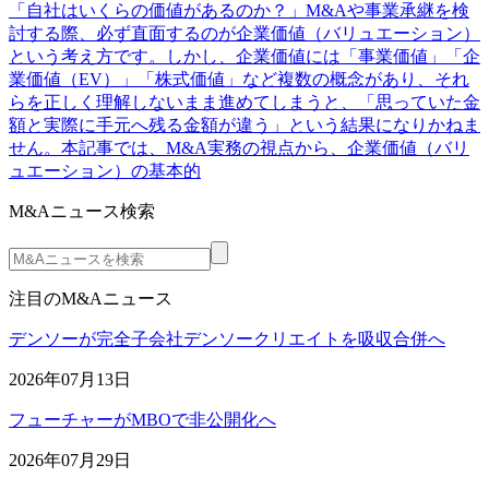
「自社はいくらの価値があるのか？」M&Aや事業承継を検
討する際、必ず直面するのが企業価値（バリュエーション）
という考え方です。しかし、企業価値には「事業価値」「企
業価値（EV）」「株式価値」など複数の概念があり、それ
らを正しく理解しないまま進めてしまうと、「思っていた金
額と実際に手元へ残る金額が違う」という結果になりかねま
せん。本記事では、M&A実務の視点から、企業価値（バリ
ュエーション）の基本的
M&Aニュース検索
注目のM&Aニュース
デンソーが完全子会社デンソークリエイトを吸収合併へ
2026年07月13日
フューチャーがMBOで非公開化へ
2026年07月29日