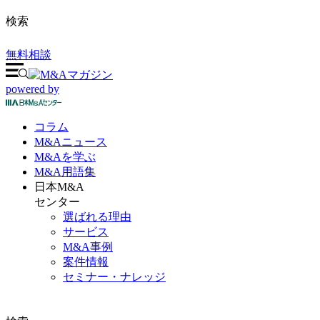
検索
無料相談
powered by
コラム
M&A
ニュース
M&Aを
学ぶ
M&A
用語集
日本M&A
センター
選ばれる理由
サービス
M&A事例
案件情報
セミナー・ナレッジ