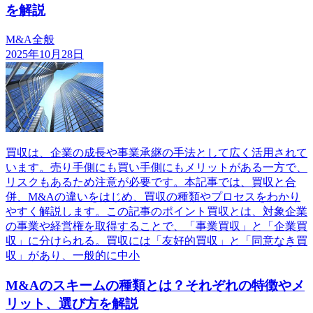
を解説
M&A全般
2025年10月28日
買収は、企業の成長や事業承継の手法として広く活用されて
います。売り手側にも買い手側にもメリットがある一方で、
リスクもあるため注意が必要です。本記事では、買収と合
併、M&Aの違いをはじめ、買収の種類やプロセスをわかり
やすく解説します。この記事のポイント買収とは、対象企業
の事業や経営権を取得することで、「事業買収」と「企業買
収」に分けられる。買収には「友好的買収」と「同意なき買
収」があり、一般的に中小
M&Aのスキームの種類とは？それぞれの特徴やメ
リット、選び方を解説