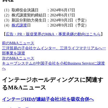
（1）取締役会決議日 ：2024年6月17日
（2）株式譲渡契約締結日：2024年6月17日
（3）新設分割効力発生日：2024年9月2日（予定）
（4）
株式譲渡
日 ：2024年9月2日（予定）
【
広告・PR・販促業界のM&A・事業承継の動向はこちら
】
前のM&Aニュース
三洋貿易の子会社ケムインター、三洋ライフマテリアルへ一
部事業を譲渡
次のM&Aニュース
キューブシステムが中国子会社を小松Business Serviceに譲渡
へ
インテージホールディングスに関連す
るM&Aニュース
インテージHDが連結子会社3社を吸収合併へ