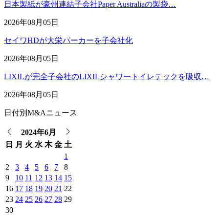
日本製紙が豪州連結子会社Paper Australiaの製袋…
2026年08月05日
セイワHDが大栄パーカーを子会社化
2026年08月05日
LIXILが完全子会社のLIXILシャワートイレテックを吸収…
2026年08月05日
日付別M&Aニュース
2024年6月
日
月
火
水
木
金
土
1
2
3
4
5
6
7
8
9
10
11
12
13
14
15
16
17
18
19
20
21
22
23
24
25
26
27
28
29
30