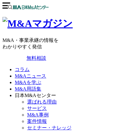
M&A・事業承継の情報を
わかりやすく発信
無料相談
コラム
M&Aニュース
M&Aを学ぶ
M&A用語集
日本M&Aセンター
選ばれる理由
サービス
M&A事例
案件情報
セミナー・ナレッジ