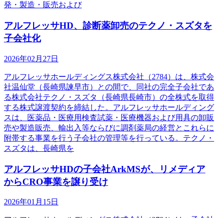
発・製造・販売および
アルフレッサHD、診断薬卸売のテクノ・スズタを
子会社化
2026年02月27日
アルフレッサホールディングス株式会社（2784）は、株式会
社温仙堂（長崎県諫早市）との間で、同社の完全子会社であ
る株式会社テクノ・スズタ（長崎県長崎市）の全株式を取得
する株式譲渡契約を締結した。アルフレッサホールディング
スは、医薬品・医療用検査試薬・医療機器および用具の卸販
売や製造販売、輸出入等ならびに調剤薬局の経営とこれらに
附帯する事業を行う子会社の管理等を行っている。テクノ・
スズタは、長崎県を
アルフレッサHDの子会社ArkMSが、リメディア
からCRO事業を譲り受け
2026年01月15日