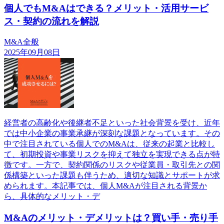
個人でもM&Aはできる？メリット・活用サービ
ス・契約の流れを解説
M&A全般
2025年09月08日
経営者の高齢化や後継者不足といった社会背景を受け、近年
では中小企業の事業承継が深刻な課題となっています。その
中で注目されている個人でのM&Aは、従来の起業と比較し
て、初期投資や事業リスクを抑えて独立を実現できる点が特
徴です。一方で、契約関係のリスクや従業員・取引先との関
係構築といった課題も伴うため、適切な知識とサポートが求
められます。本記事では、個人M&Aが注目される背景か
ら、具体的なメリット・デ
M&Aのメリット・デメリットは？買い手・売り手