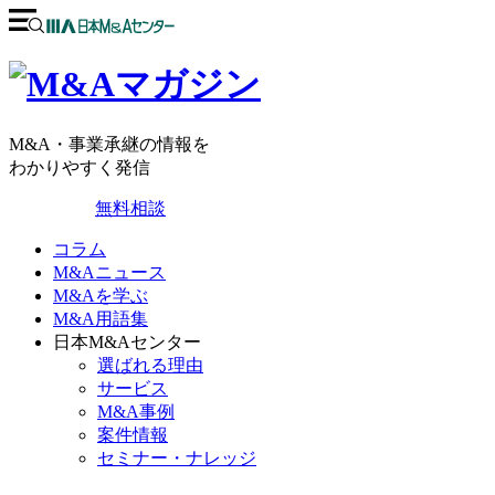
M&A・事業承継の情報を
わかりやすく発信
無料相談
コラム
M&Aニュース
M&Aを学ぶ
M&A用語集
日本M&Aセンター
選ばれる理由
サービス
M&A事例
案件情報
セミナー・ナレッジ