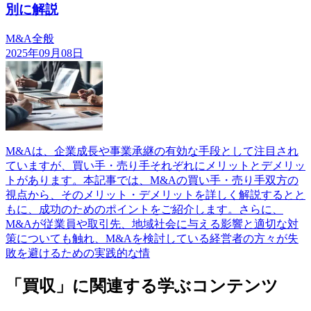
別に解説
M&A全般
2025年09月08日
M&Aは、企業成長や事業承継の有効な手段として注目され
ていますが、買い手・売り手それぞれにメリットとデメリッ
トがあります。本記事では、M&Aの買い手・売り手双方の
視点から、そのメリット・デメリットを詳しく解説するとと
もに、成功のためのポイントをご紹介します。さらに、
M&Aが従業員や取引先、地域社会に与える影響と適切な対
策についても触れ、M&Aを検討している経営者の方々が失
敗を避けるための実践的な情
「買収」に関連する学ぶコンテンツ