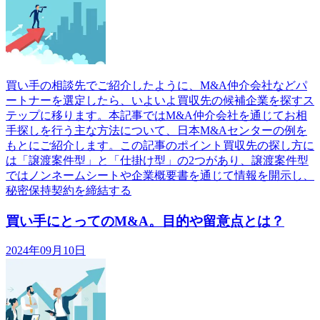
買い手の相談先でご紹介したように、M&A仲介会社などパ
ートナーを選定したら、いよいよ買収先の候補企業を探すス
テップに移ります。本記事ではM&A仲介会社を通じてお相
手探しを行う主な方法について、日本M&Aセンターの例を
もとにご紹介します。この記事のポイント買収先の探し方に
は「譲渡案件型」と「仕掛け型」の2つがあり、譲渡案件型
ではノンネームシートや企業概要書を通じて情報を開示し、
秘密保持契約を締結する
買い手にとってのM&A。目的や留意点とは？
2024年09月10日