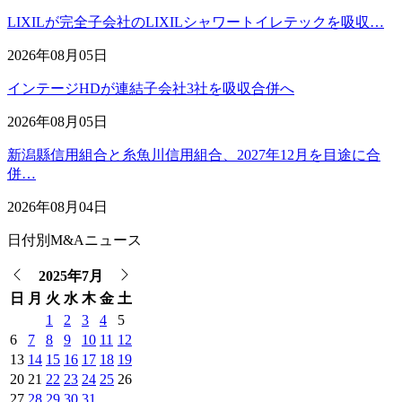
LIXILが完全子会社のLIXILシャワートイレテックを吸収…
2026年08月05日
インテージHDが連結子会社3社を吸収合併へ
2026年08月05日
新潟縣信用組合と糸魚川信用組合、2027年12月を目途に合
併…
2026年08月04日
日付別M&Aニュース
2025年7月
日
月
火
水
木
金
土
1
2
3
4
5
6
7
8
9
10
11
12
13
14
15
16
17
18
19
20
21
22
23
24
25
26
27
28
29
30
31