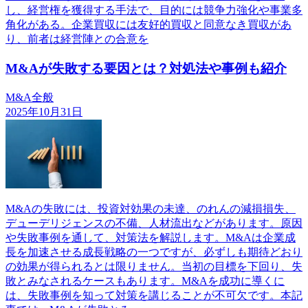
し、経営権を獲得する手法で、目的には競争力強化や事業多
角化がある。企業買収には友好的買収と同意なき買収があ
り、前者は経営陣との合意を
M&Aが失敗する要因とは？対処法や事例も紹介
M&A全般
2025年10月31日
M&Aの失敗には、投資対効果の未達、のれんの減損損失、
デューデリジェンスの不備、人材流出などがあります。原因
や失敗事例を通して、対策法を解説します。M&Aは企業成
長を加速させる成長戦略の一つですが、必ずしも期待どおり
の効果が得られるとは限りません。当初の目標を下回り、失
敗とみなされるケースもあります。M&Aを成功に導くに
は、失敗事例を知って対策を講じることが不可欠です。本記