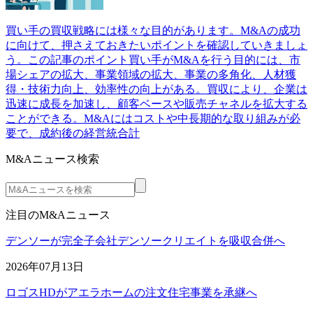
買い手の買収戦略には様々な目的があります。M&Aの成功
に向けて、押さえておきたいポイントを確認していきましょ
う。この記事のポイント買い手がM&Aを行う目的には、市
場シェアの拡大、事業領域の拡大、事業の多角化、人材獲
得・技術力向上、効率性の向上がある。買収により、企業は
迅速に成長を加速し、顧客ベースや販売チャネルを拡大する
ことができる。M&Aにはコストや中長期的な取り組みが必
要で、成約後の経営統合計
M&Aニュース検索
注目のM&Aニュース
デンソーが完全子会社デンソークリエイトを吸収合併へ
2026年07月13日
ロゴスHDがアエラホームの注文住宅事業を承継へ