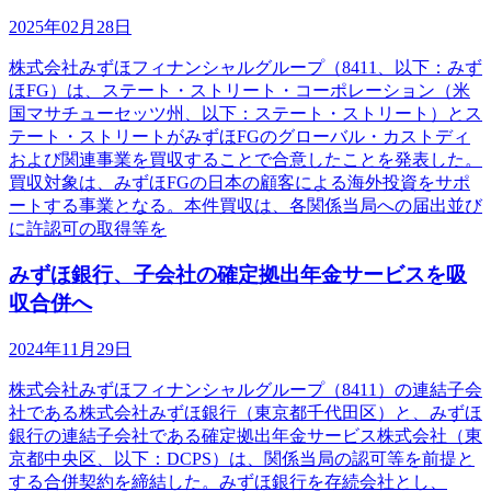
2025年02月28日
株式会社みずほフィナンシャルグループ（8411、以下：みず
ほFG）は、ステート・ストリート・コーポレーション（米
国マサチューセッツ州、以下：ステート・ストリート）とス
テート・ストリートがみずほFGのグローバル・カストディ
および関連事業を買収することで合意したことを発表した。
買収対象は、みずほFGの日本の顧客による海外投資をサポ
ートする事業となる。本件買収は、各関係当局への届出並び
に許認可の取得等を
みずほ銀行、子会社の確定拠出年金サービスを吸
収合併へ
2024年11月29日
株式会社みずほフィナンシャルグループ（8411）の連結子会
社である株式会社みずほ銀行（東京都千代田区）と、みずほ
銀行の連結子会社である確定拠出年金サービス株式会社（東
京都中央区、以下：DCPS）は、関係当局の認可等を前提と
する合併契約を締結した。みずほ銀行を存続会社とし、