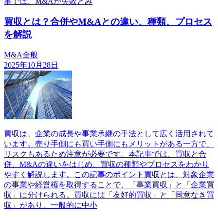
事では、M&Aが失敗とみ
買収とは？合併やM&Aとの違い、種類、プロセス
を解説
M&A全般
2025年10月28日
買収は、企業の成長や事業承継の手法として広く活用されて
います。売り手側にも買い手側にもメリットがある一方で、
リスクもあるため注意が必要です。本記事では、買収と合
併、M&Aの違いをはじめ、買収の種類やプロセスをわかり
やすく解説します。この記事のポイント買収とは、対象企業
の事業や経営権を取得することで、「事業買収」と「企業買
収」に分けられる。買収には「友好的買収」と「同意なき買
収」があり、一般的に中小