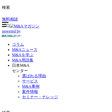
検索
無料相談
powered by
コラム
M&A
ニュース
M&Aを
学ぶ
M&A
用語集
日本M&A
センター
選ばれる理由
サービス
M&A事例
案件情報
セミナー・ナレッジ