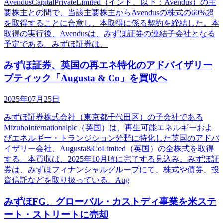
AvendusCapitalPrivateLimited（インド、以下：Avendus）の主
要株主との間で、当該主要株主からAvendusの株式の60%超
を取得することに合意し、本取得に係る契約を締結した。本
取得の実行後、Avendusは、みずほ証券の連結子会社となる
予定である。みずほ証券は、
みずほ証券、英国の再エネ特化のアドバイザリー
ブティック「Augusta & Co」を買収へ
2025年07月25日
みずほ証券株式会社（東京都千代田区）の子会社である
MizuhoInternationalplc（英国）は、再生可能エネルギーおよ
びエネルギー・トランジション分野に特化した英国のアドバ
イザリー会社、Augusta&CoLimited（英国）の全株式を取得
する。本買収は、2025年10月頃に完了する見込み。みずほ証
券は、みずほフィナンシャルグループにて、株式や債券、投
資信託などを取り扱っている。Aug
みずほFG、グローバル・カストディ事業を米ステ
ート・ストリートに売却