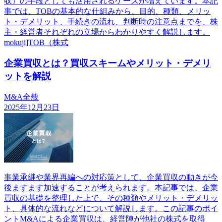
収）の手段としても活用されるケースが増えています。本記
事では、TOBの基本的な仕組みから、目的、種類、メリッ
ト・デメリット、手続きの流れ、判断時の注意点までを、株
主・経営者それぞれの立場からわかりやすく解説します。
mokuji]TOB（株式
企業買収とは？買収スキームやメリット・デメリ
ットを解説
M&A全般
2025年12月23日
事業承継や業界再編への対応策として、企業買収の動きが今
後ますます加速することが考えられます。本記事では、企業
買収の基礎を整理した上で、その種類やメリット・デメリッ
ト、具体的な流れなどについて解説します。この記事のポイ
ントM&Aによる企業買収は、経営陣が他社の株式を取得