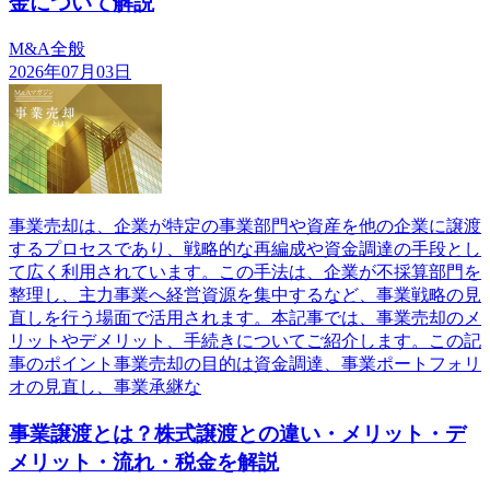
金について解説
M&A全般
2026年07月03日
事業売却は、企業が特定の事業部門や資産を他の企業に譲渡
するプロセスであり、戦略的な再編成や資金調達の手段とし
て広く利用されています。この手法は、企業が不採算部門を
整理し、主力事業へ経営資源を集中するなど、事業戦略の見
直しを行う場面で活用されます。本記事では、事業売却のメ
リットやデメリット、手続きについてご紹介します。この記
事のポイント事業売却の目的は資金調達、事業ポートフォリ
オの見直し、事業承継な
事業譲渡とは？株式譲渡との違い・メリット・デ
メリット・流れ・税金を解説