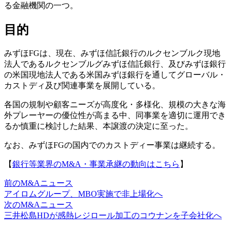
る金融機関の一つ。
目的
みずほFGは、現在、みずほ信託銀行のルクセンブルク現地
法人であるルクセンブルグみずほ信託銀行、及びみずほ銀行
の米国現地法人である米国みずほ銀行を通してグローバル・
カストディ及び関連事業を展開している。
各国の規制や顧客ニーズが高度化・多様化、規模の大きな海
外プレーヤーの優位性が高まる中、同事業を適切に運用でき
るか慎重に検討した結果、本譲渡の決定に至った。
なお、みずほFGの国内でのカストディー事業は継続する。
【
銀行等業界のM&A・事業承継の動向はこちら
】
前のM&Aニュース
アイロムグループ、MBO実施で非上場化へ
次のM&Aニュース
三井松島HDが感熱レジロール加工のコウナンを子会社化へ