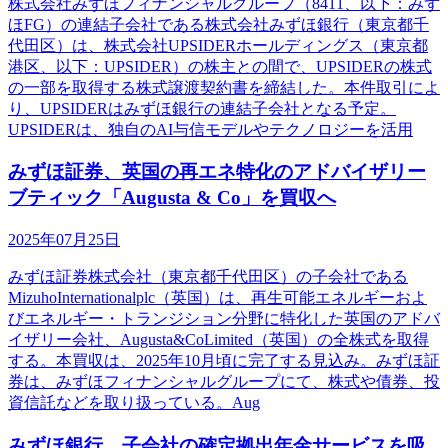
株式会社みずほフィナンシャルグループ（8411、以下：みず
ほFG）の連結子会社である株式会社みずほ銀行（東京都千
代田区）は、株式会社UPSIDERホールディングス（東京都
港区、以下：UPSIDER）の株主との間で、UPSIDERの株式
の一部を取得する株式譲渡契約書を締結した。本件取引によ
り、UPSIDERはみずほ銀行の連結子会社となる予定。
UPSIDERは、独自のAI与信モデルやテクノロジーを活用
みずほ証券、英国の再エネ特化のアドバイザリー
ブティック「Augusta & Co」を買収へ
2025年07月25日
みずほ証券株式会社（東京都千代田区）の子会社である
MizuhoInternationalplc（英国）は、再生可能エネルギーおよ
びエネルギー・トランジション分野に特化した英国のアドバ
イザリー会社、Augusta&CoLimited（英国）の全株式を取得
する。本買収は、2025年10月頃に完了する見込み。みずほ証
券は、みずほフィナンシャルグループにて、株式や債券、投
資信託などを取り扱っている。Aug
みずほ銀行、子会社の確定拠出年金サービスを吸