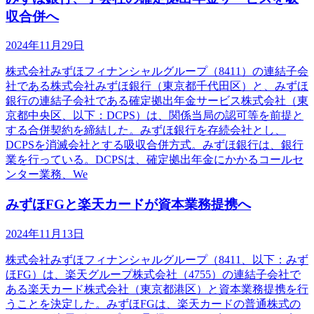
収合併へ
2024年11月29日
株式会社みずほフィナンシャルグループ（8411）の連結子会
社である株式会社みずほ銀行（東京都千代田区）と、みずほ
銀行の連結子会社である確定拠出年金サービス株式会社（東
京都中央区、以下：DCPS）は、関係当局の認可等を前提と
する合併契約を締結した。みずほ銀行を存続会社とし、
DCPSを消滅会社とする吸収合併方式。みずほ銀行は、銀行
業を行っている。DCPSは、確定拠出年金にかかるコールセ
ンター業務、We
みずほFGと楽天カードが資本業務提携へ
2024年11月13日
株式会社みずほフィナンシャルグループ（8411、以下：みず
ほFG）は、楽天グループ株式会社（4755）の連結子会社で
ある楽天カード株式会社（東京都港区）と資本業務提携を行
うことを決定した。みずほFGは、楽天カードの普通株式の