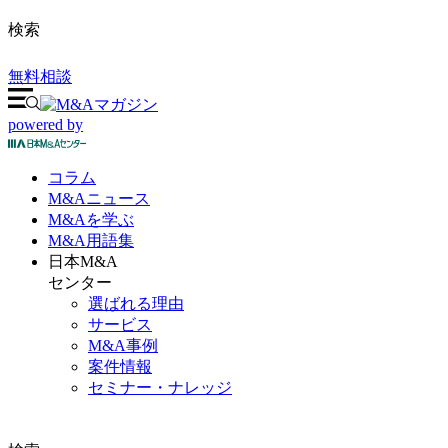
検索
無料相談
powered by
コラム
M&A
ニュース
M&Aを
学ぶ
M&A
用語集
日本M&A
センター
選ばれる理由
サービス
M&A事例
案件情報
セミナー・ナレッジ