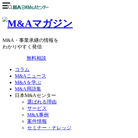
M&A・事業承継の情報を
わかりやすく発信
無料相談
コラム
M&Aニュース
M&Aを学ぶ
M&A用語集
日本M&Aセンター
選ばれる理由
サービス
M&A事例
案件情報
セミナー・ナレッジ