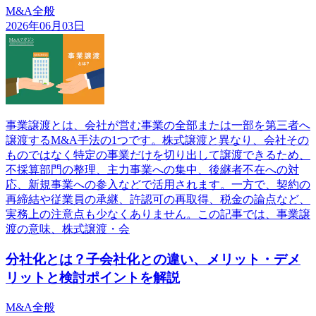
M&A全般
2026年06月03日
事業譲渡とは、会社が営む事業の全部または一部を第三者へ
譲渡するM&A手法の1つです。株式譲渡と異なり、会社その
ものではなく特定の事業だけを切り出して譲渡できるため、
不採算部門の整理、主力事業への集中、後継者不在への対
応、新規事業への参入などで活用されます。一方で、契約の
再締結や従業員の承継、許認可の再取得、税金の論点など、
実務上の注意点も少なくありません。この記事では、事業譲
渡の意味、株式譲渡・会
分社化とは？子会社化との違い、メリット・デメ
リットと検討ポイントを解説
M&A全般