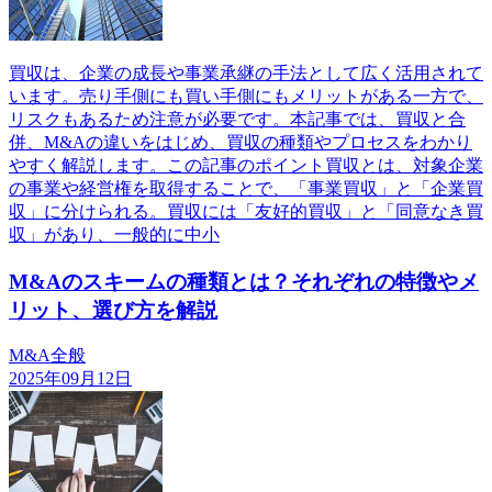
買収は、企業の成長や事業承継の手法として広く活用されて
います。売り手側にも買い手側にもメリットがある一方で、
リスクもあるため注意が必要です。本記事では、買収と合
併、M&Aの違いをはじめ、買収の種類やプロセスをわかり
やすく解説します。この記事のポイント買収とは、対象企業
の事業や経営権を取得することで、「事業買収」と「企業買
収」に分けられる。買収には「友好的買収」と「同意なき買
収」があり、一般的に中小
M&Aのスキームの種類とは？それぞれの特徴やメ
リット、選び方を解説
M&A全般
2025年09月12日