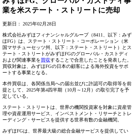
みずほFG、グローバル・カストディ事
業を米ステート・ストリートに売却
更新日：
2025年02月28日
株式会社みずほフィナンシャルグループ（8411、以下：みず
ほFG）は、ステート・ストリート・コーポレーション（米
国マサチューセッツ州、以下：ステート・ストリート）とス
テート・ストリートがみずほFGのグローバル・カストディ
および関連事業を
買収
することで合意したことを発表した。
買収対象は、みずほFGの日本の顧客による海外投資をサポ
ートする事業となる。
本件買収は、各関係当局への届出並びに許認可の取得等を前
提として、2025年第4四半期（10月～12月）の取引完了を予
定している。
ステート・ストリートは、世界の機関投資家を対象に資産管
理や資産運用サービス、インベストメント・リサーチとトレ
ーディング・サービスを提供する世界有数の金融機関。
みずほFGは、世界最大級の総合金融サービスを提供してい