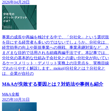
2026年04月28日
事業の成長や再編を検討する中で、「分社化」という選択肢
を目にする経営者も多いのではないでしょうか。分社化は、
経営効率の向上や新規事業への挑戦、事業承継対策など、さ
まざまな目的で活用される組織再編手法です。本記事では、
分社化の基本的な仕組み子会社化との違い分社化が向いてい
るケースメリット・デメリット実務上の注意点を、実務目線
でわかりやすく解説します。mokuji]分社化とは？分社化と
は、企業が自社の
M&Aが失敗する要因とは？対処法や事例も紹介
M&A全般
2025年10月31日