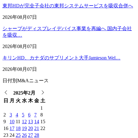
東邦HDが完全子会社の東邦システムサービスを吸収合併へ
2026年08月07日
シャープがディスプレイデバイス事業を再編へ 国内子会社
を吸収…
2026年08月07日
キリンHD、カナダのサプリメント大手Jamieson Wel…
2026年08月07日
日付別M&Aニュース
2025年2月
日
月
火
水
木
金
土
1
2
3
4
5
6
7
8
9
10
11
12
13
14
15
16
17
18
19
20
21
22
23
24
25
26
27
28