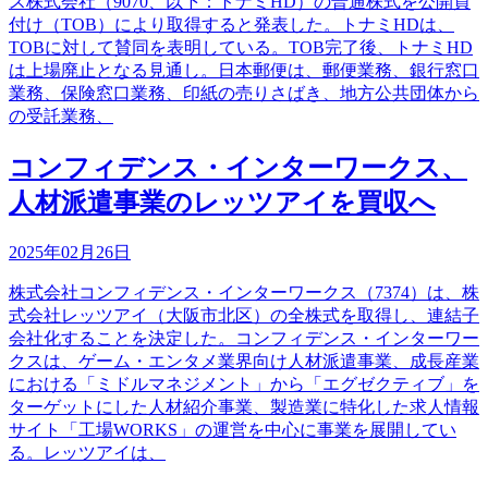
ス株式会社（9070、以下：トナミHD）の普通株式を公開買
付け（TOB）により取得すると発表した。トナミHDは、
TOBに対して賛同を表明している。TOB完了後、トナミHD
は上場廃止となる見通し。日本郵便は、郵便業務、銀行窓口
業務、保険窓口業務、印紙の売りさばき、地方公共団体から
の受託業務、
コンフィデンス・インターワークス、
人材派遣事業のレッツアイを買収へ
2025年02月26日
株式会社コンフィデンス・インターワークス（7374）は、株
式会社レッツアイ（大阪市北区）の全株式を取得し、連結子
会社化することを決定した。コンフィデンス・インターワー
クスは、ゲーム・エンタメ業界向け人材派遣事業、成長産業
における「ミドルマネジメント」から「エグゼクティブ」を
ターゲットにした人材紹介事業、製造業に特化した求人情報
サイト「工場WORKS」の運営を中心に事業を展開してい
る。レッツアイは、