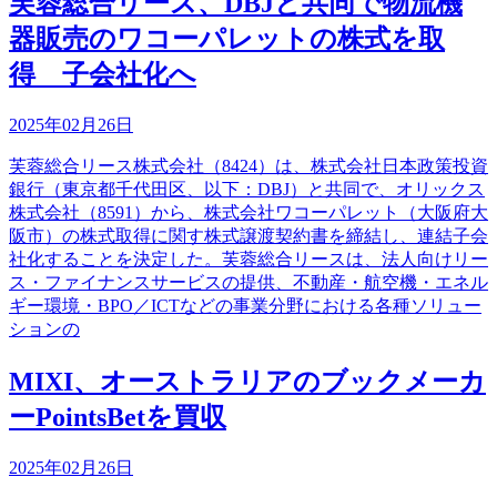
芙蓉総合リース、DBJと共同で物流機
器販売のワコーパレットの株式を取
得 子会社化へ
2025年02月26日
芙蓉総合リース株式会社（8424）は、株式会社日本政策投資
銀行（東京都千代田区、以下：DBJ）と共同で、オリックス
株式会社（8591）から、株式会社ワコーパレット（大阪府大
阪市）の株式取得に関す株式譲渡契約書を締結し、連結子会
社化することを決定した。芙蓉総合リースは、法人向けリー
ス・ファイナンスサービスの提供、不動産・航空機・エネル
ギー環境・BPO／ICTなどの事業分野における各種ソリュー
ションの
MIXI、オーストラリアのブックメーカ
ーPointsBetを買収
2025年02月26日