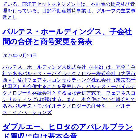
ている。FREアセットマネジメントは、不動産の賃貸及び管
理を行っている。目的不動産賃貸事業は、グループの主要事
業とし
バルテス・ホールディングス、子会社
間の合併と商号変更を発表
2025年02月26日
バルテス・ホールディングス株式会社（4442）は、完全子会
社であるバルテス・モバイルテクノロジー株式会社（大阪市
西区）及びフェアネスコンサルティング株式会社（東京都千
代田区）を合併することを発表した。バルテス・モバイルテ
クノロジーを存続会社とする吸収合併方式で、フェアネスコ
ンサルティングは解散する。また、本合併に伴い存続会社で
あるバルテス・モバイルテクノロジーの商号を、「バルテ
ス・イノベーションズ
ダブルエー、ヒロタのアパレルブラン
ド買収に向け基本合意