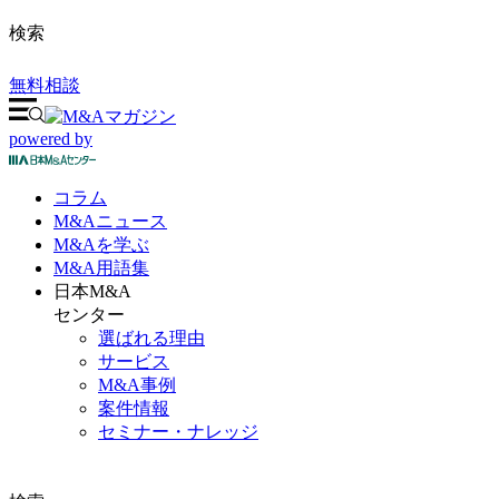
検索
無料相談
powered by
コラム
M&A
ニュース
M&Aを
学ぶ
M&A
用語集
日本M&A
センター
選ばれる理由
サービス
M&A事例
案件情報
セミナー・ナレッジ