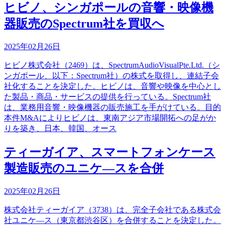
ヒビノ、シンガポールの音響・映像機
器販売のSpectrum社を買収へ
2025年02月26日
ヒビノ株式会社（2469）は、SpectrumAudioVisualPte.Ltd.（シ
ンガポール、以下：Spectrum社）の株式を取得し、連結子会
社化することを決定した。ヒビノは、音響や映像を中心とし
た製品・商品・サービスの提供を行っている。Spectrum社
は、業務用音響・映像機器の販売施工を手がけている。目的
本件M&Aによりヒビノは、東南アジア市場開拓への足がか
りを築き、日本、韓国、オース
ティーガイア、スマートフォンケース
製造販売のユニケ―スを合併
2025年02月26日
株式会社ティーガイア（3738）は、完全子会社である株式会
社ユニケ―ス（東京都渋谷区）を合併することを決定した。