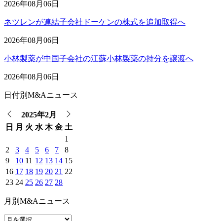
2026年08月06日
ネツレンが連結子会社ドーケンの株式を追加取得へ
2026年08月06日
小林製薬が中国子会社の江蘇小林製薬の持分を譲渡へ
2026年08月06日
日付別M&Aニュース
2025年2月
日
月
火
水
木
金
土
1
2
3
4
5
6
7
8
9
10
11
12
13
14
15
16
17
18
19
20
21
22
23
24
25
26
27
28
月別M&Aニュース