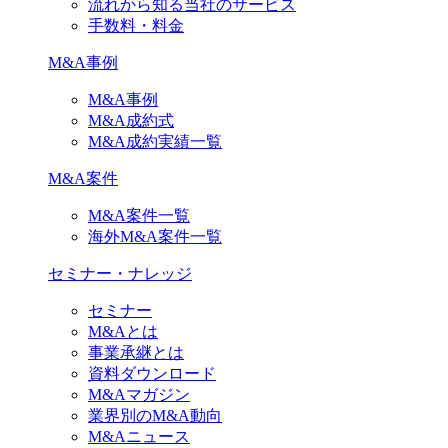
流れから知る当社のサービス
手数料・料金
M&A事例
M&A事例
M&A成約式
M&A成約実績一覧
M&A案件
M&A案件一覧
海外M&A案件一覧
セミナー・ナレッジ
セミナー
M&Aとは
事業承継とは
資料ダウンロード
M&Aマガジン
業界別のM&A動向
M&Aニュース