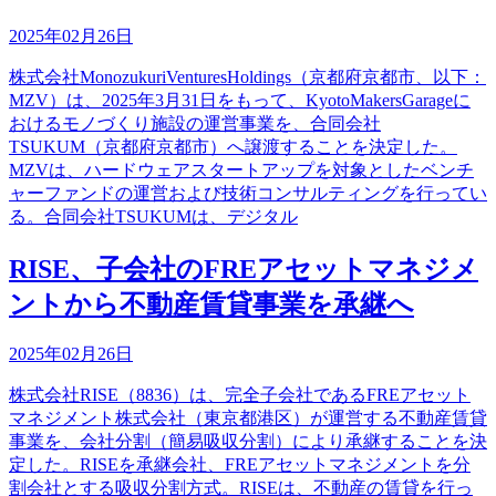
2025年02月26日
株式会社MonozukuriVenturesHoldings（京都府京都市、以下：
MZV）は、2025年3月31日をもって、KyotoMakersGarageに
おけるモノづくり施設の運営事業を、合同会社
TSUKUM（京都府京都市）へ譲渡することを決定した。
MZVは、ハードウェアスタートアップを対象としたベンチ
ャーファンドの運営および技術コンサルティングを行ってい
る。合同会社TSUKUMは、デジタル
RISE、子会社のFREアセットマネジメ
ントから不動産賃貸事業を承継へ
2025年02月26日
株式会社RISE（8836）は、完全子会社であるFREアセット
マネジメント株式会社（東京都港区）が運営する不動産賃貸
事業を、会社分割（簡易吸収分割）により承継することを決
定した。RISEを承継会社、FREアセットマネジメントを分
割会社とする吸収分割方式。RISEは、不動産の賃貸を行っ