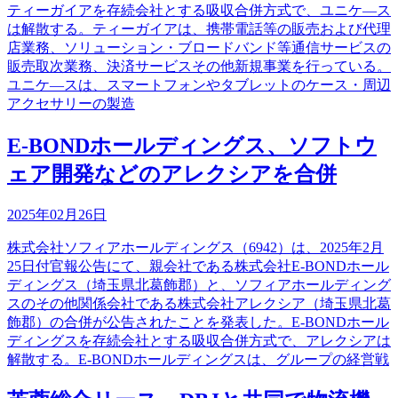
ティーガイアを存続会社とする吸収合併方式で、ユニケ―ス
は解散する。ティーガイアは、携帯電話等の販売および代理
店業務、ソリューション・ブロードバンド等通信サービスの
販売取次業務、決済サービスその他新規事業を行っている。
ユニケ―スは、スマートフォンやタブレットのケース・周辺
アクセサリーの製造
E-BONDホールディングス、ソフトウ
ェア開発などのアレクシアを合併
2025年02月26日
株式会社ソフィアホールディングス（6942）は、2025年2月
25日付官報公告にて、親会社である株式会社E-BONDホール
ディングス（埼玉県北葛飾郡）と、ソフィアホールディング
スのその他関係会社である株式会社アレクシア（埼玉県北葛
飾郡）の合併が公告されたことを発表した。E-BONDホール
ディングスを存続会社とする吸収合併方式で、アレクシアは
解散する。E-BONDホールディングスは、グループの経営戦