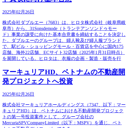
2025年02月26日
株式会社ダブルエー（7683）は、ヒロタ株式会社（岐阜県岐
阜市）から、31Sonsdemode（トランテアンソンドゥモー
ド）事業の譲受に向けた基本合意書を締結することを決定し
た。ダブルエーのグループは、婦人靴及び婦人服ブランド
で、駅ビル・ショッピングモール・百貨店を中心に国内175
店舗、海外22店舗、ECサイト32店舗（2025年1月31日時点）
を展開している。ヒロタは、衣服の企画・製造・販売を行
マーキュリアHD、ベトナムの不動産開
発プロジェクトへ投資
2025年02月26日
株式会社マーキュリアホールディングス（7347、以下：マー
キュリアHD）は、ベトナムにおける不動産開発プロジェク
トの第一号投資案件として、グループ会社の
MercuriaSPVCompanyLimited（以下：MSPV）を通じ、ベト