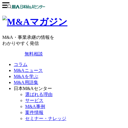
M&A・事業承継の情報を
わかりやすく発信
無料相談
コラム
M&Aニュース
M&Aを学ぶ
M&A用語集
日本M&Aセンター
選ばれる理由
サービス
M&A事例
案件情報
セミナー・ナレッジ