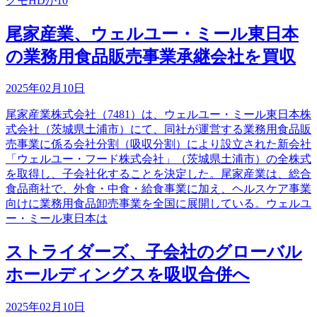
クモHDが10
尾家産業、ウェルユー・ミール東日本
の業務用食品販売事業承継会社を買収
2025年02月10日
尾家産業株式会社（7481）は、ウェルユー・ミール東日本株
式会社（茨城県土浦市）にて、同社が運営する業務用食品販
売事業に係る会社分割（吸収分割）により設立された新会社
「ウェルユー・フード株式会社」（茨城県土浦市）の全株式
を取得し、子会社化することを決定した。尾家産業は、総合
食品商社で、外食・中食・給食事業に加え、ヘルスケア事業
向けに業務用食品卸売事業を全国に展開している。ウェルユ
ー・ミール東日本は
ストライダーズ、子会社のグローバル
ホールディングスを吸収合併へ
2025年02月10日