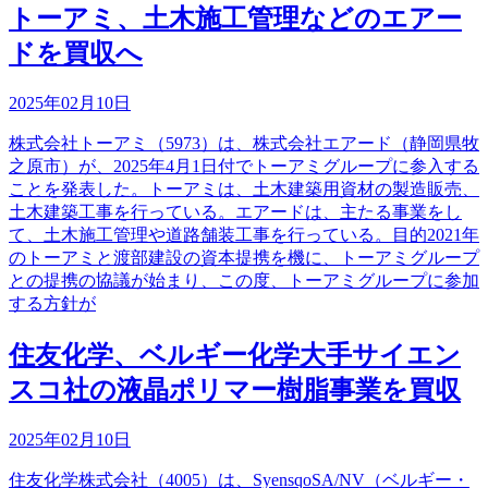
トーアミ、土木施工管理などのエアー
ドを買収へ
2025年02月10日
株式会社トーアミ（5973）は、株式会社エアード（静岡県牧
之原市）が、2025年4月1日付でトーアミグループに参入する
ことを発表した。トーアミは、土木建築用資材の製造販売、
土木建築工事を行っている。エアードは、主たる事業をし
て、土木施工管理や道路舗装工事を行っている。目的2021年
のトーアミと渡部建設の資本提携を機に、トーアミグループ
との提携の協議が始まり、この度、トーアミグループに参加
する方針が
住友化学、ベルギー化学大手サイエン
スコ社の液晶ポリマー樹脂事業を買収
2025年02月10日
住友化学株式会社（4005）は、SyensqoSA/NV（ベルギー・