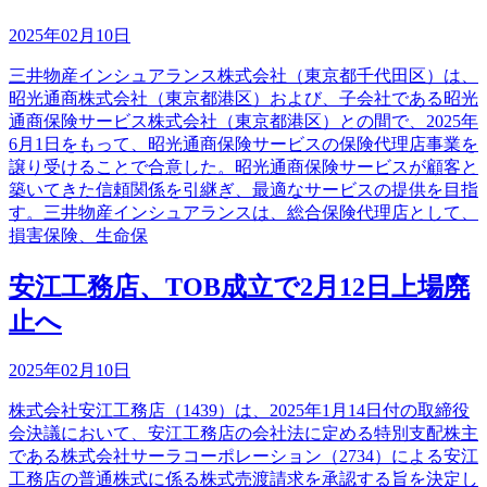
2025年02月10日
三井物産インシュアランス株式会社（東京都千代田区）は、
昭光通商株式会社（東京都港区）および、子会社である昭光
通商保険サービス株式会社（東京都港区）との間で、2025年
6月1日をもって、昭光通商保険サービスの保険代理店事業を
譲り受けることで合意した。昭光通商保険サービスが顧客と
築いてきた信頼関係を引継ぎ、最適なサービスの提供を目指
す。三井物産インシュアランスは、総合保険代理店として、
損害保険、生命保
安江工務店、TOB成立で2月12日上場廃
止へ
2025年02月10日
株式会社安江工務店（1439）は、2025年1月14日付の取締役
会決議において、安江工務店の会社法に定める特別支配株主
である株式会社サーラコーポレーション（2734）による安江
工務店の普通株式に係る株式売渡請求を承認する旨を決定し