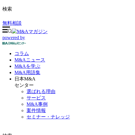
検索
無料相談
powered by
コラム
M&A
ニュース
M&Aを
学ぶ
M&A
用語集
日本M&A
センター
選ばれる理由
サービス
M&A事例
案件情報
セミナー・ナレッジ