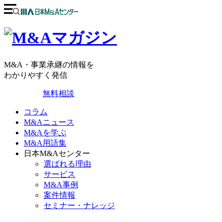
M&A・事業承継の情報を
わかりやすく発信
無料相談
コラム
M&Aニュース
M&Aを学ぶ
M&A用語集
日本M&Aセンター
選ばれる理由
サービス
M&A事例
案件情報
セミナー・ナレッジ