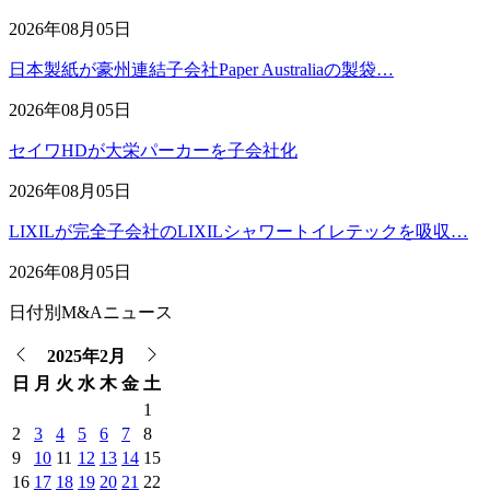
2026年08月05日
日本製紙が豪州連結子会社Paper Australiaの製袋…
2026年08月05日
セイワHDが大栄パーカーを子会社化
2026年08月05日
LIXILが完全子会社のLIXILシャワートイレテックを吸収…
2026年08月05日
日付別M&Aニュース
2025年2月
日
月
火
水
木
金
土
1
2
3
4
5
6
7
8
9
10
11
12
13
14
15
16
17
18
19
20
21
22