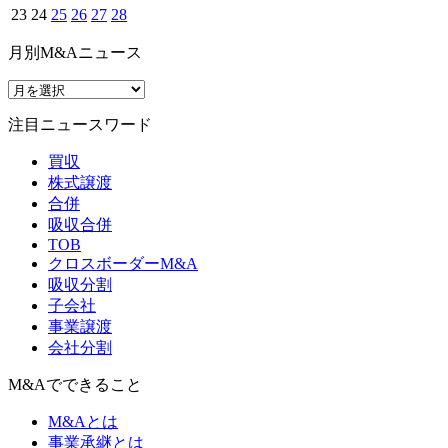
23
24
25
26
27
28
月別M&Aニュース
注目ニュースワード
買収
株式譲渡
合併
吸収合併
TOB
クロスボーダーM&A
吸収分割
子会社
事業譲渡
会社分割
M&Aでできること
M&Aとは
事業承継とは