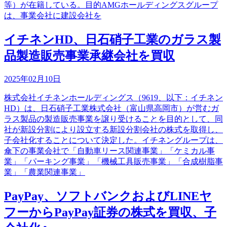
等）が在籍している。目的AMGホールディングスグループ
は、事業会社に建設会社を
イチネンHD、日石硝子工業のガラス製
品製造販売事業承継会社を買収
2025年02月10日
株式会社イチネンホールディングス（9619、以下：イチネン
HD）は、日石硝子工業株式会社（富山県高岡市）が営むガ
ラス製品の製造販売事業を譲り受けることを目的として、同
社が新設分割により設立する新設分割会社の株式を取得し、
子会社化することについて決定した。イチネングループは、
傘下の事業会社で「自動車リース関連事業」「ケミカル事
業」「パーキング事業」「機械工具販売事業」「合成樹脂事
業」「農業関連事業」
PayPay、ソフトバンクおよびLINEヤ
フーからPayPay証券の株式を買収、子