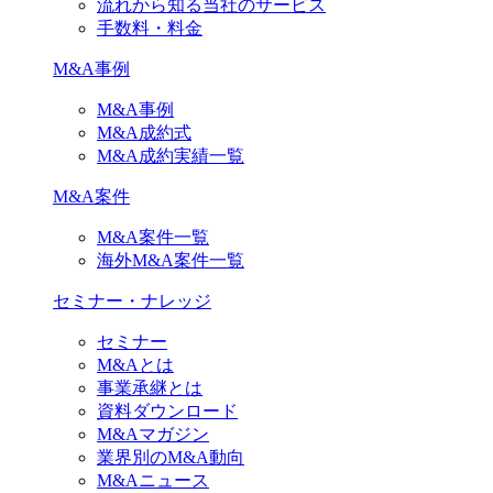
流れから知る当社のサービス
手数料・料金
M&A事例
M&A事例
M&A成約式
M&A成約実績一覧
M&A案件
M&A案件一覧
海外M&A案件一覧
セミナー・ナレッジ
セミナー
M&Aとは
事業承継とは
資料ダウンロード
M&Aマガジン
業界別のM&A動向
M&Aニュース