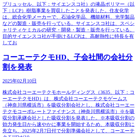
ブリュッセル、以下：サイエンスコ社）の液晶ポリマー（以
下：LCP）樹脂事業を買収したことを発表した。住友化学
は、総合化学メーカーで、石油化学品、機能材料、光学製品
などの製造・販売を行っている。サイエンスコ社は、スペシ
ャリティケミカルの研究・開発・製造・販売を行っている。
目的サイエンスコ社が手掛けるLCPは、高耐熱性に特長を有
してお
コーエーテクモHD、子会社間の会社分
割を発表
2025年02月10日
株式会社コーエーテクモホールディングス（3635、以下：コ
ーエーテクモHD）は、株式会社コーエーテクモゲームス
（神奈川県横浜市）を吸収分割会社とし、株式会社コーエー
テクモコーポレートファイナンス（神奈川県横浜市）※を吸
収分割承継会社とした吸収分割を発表した。※本吸収分割の
効力発生日から速やかに事業を開始するため、本吸収分割に
先立ち、2025年2月7日付で分割準備会社として、コーエーテ