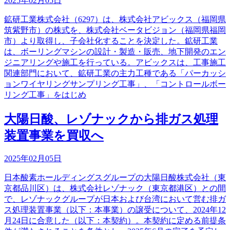
2025年02月05日
鉱研工業株式会社（6297）は、株式会社アビックス（福岡県
筑紫野市）の株式を、株式会社ベータビジョン（福岡県福岡
市）より取得し、子会社化することを決定した。鉱研工業
は、ボーリングマシンの設計・製造・販売、地下開発のエン
ジニアリングや施工を行っている。アビックスは、工事施工
関連部門において、鉱研工業の主力工種である「パーカッシ
ョンワイヤリングサンプリング工事」、「コントロールボー
リング工事」をはじめ
大陽日酸、レゾナックから排ガス処理
装置事業を買収へ
2025年02月05日
日本酸素ホールディングスグループの大陽日酸株式会社（東
京都品川区）は、株式会社レゾナック（東京都港区）との間
で、レゾナックグループが日本および台湾において営む排ガ
ス処理装置事業（以下：本事業）の譲受について、2024年12
月24日に合意した（以下：本契約）。本契約に定める前提条