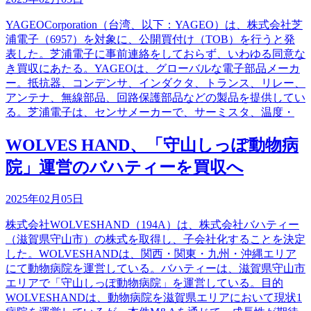
YAGEOCorporation（台湾、以下：YAGEO）は、株式会社芝
浦電子（6957）を対象に、公開買付け（TOB）を行うと発
表した。芝浦電子に事前連絡をしておらず、いわゆる同意な
き買収にあたる。YAGEOは、グローバルな電子部品メーカ
ー。抵抗器、コンデンサ、インダクタ、トランス、リレー、
アンテナ、無線部品、回路保護部品などの製品を提供してい
る。芝浦電子は、センサメーカーで、サーミスタ、温度・
WOLVES HAND、「守山しっぽ動物病
院」運営のバハティーを買収へ
2025年02月05日
株式会社WOLVESHAND（194A）は、株式会社バハティー
（滋賀県守山市）の株式を取得し、子会社化することを決定
した。WOLVESHANDは、関西・関東・九州・沖縄エリア
にて動物病院を運営している。バハティーは、滋賀県守山市
エリアで「守山しっぽ動物病院」を運営している。目的
WOLVESHANDは、動物病院を滋賀県エリアにおいて現状1