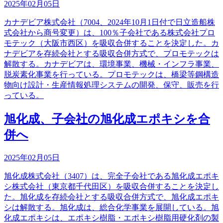
2025年02月05日
カナデビア株式会社（7004、2024年10月1日付で日立造船株
式会社から商号変更）は、100％子会社である株式会社プロ
モテック（大阪市西区）を吸収合併することを決定した。カ
ナデビアを存続会社とする吸収合併方式で、プロモテックは
解散する。カナデビアは、環境事業、機械・インフラ事業、
脱炭素化事業を行っている。プロモテックは、橋梁等鋼構造
物向け設計・生産情報処理システムの開発、保守、販売を行
っている。
旭化成、子会社の旭化成エポキシを合
併へ
2025年02月05日
旭化成株式会社（3407）は、完全子会社である旭化成エポキ
シ株式会社（東京都千代田区）を吸収合併することを決定し
た。旭化成を存続会社とする吸収合併方式で、旭化成エポキ
シは解散する。旭化成は、総合化学事業を展開している。旭
化成エポキシは、エポキシ樹脂・エポキシ樹脂用硬化剤の製