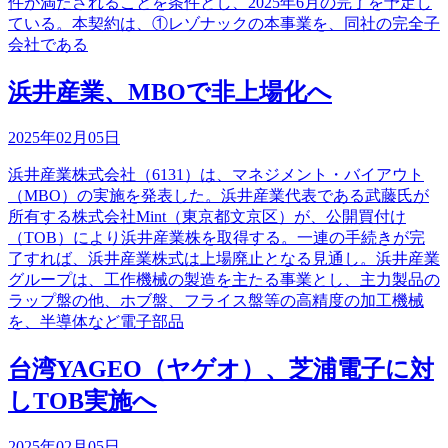
件が満たされることを条件とし、2025年6月の完了を予定し
ている。本契約は、①レゾナックの本事業を、同社の完全子
会社である
浜井産業、MBOで非上場化へ
2025年02月05日
浜井産業株式会社（6131）は、マネジメント・バイアウト
（MBO）の実施を発表した。浜井産業代表である武藤氏が
所有する株式会社Mint（東京都文京区）が、公開買付け
（TOB）により浜井産業株を取得する。一連の手続きが完
了すれば、浜井産業株式は上場廃止となる見通し。浜井産業
グループは、工作機械の製造を主たる事業とし、主力製品の
ラップ盤の他、ホブ盤、フライス盤等の高精度の加工機械
を、半導体など電子部品
台湾YAGEO（ヤゲオ）、芝浦電子に対
しTOB実施へ
2025年02月05日