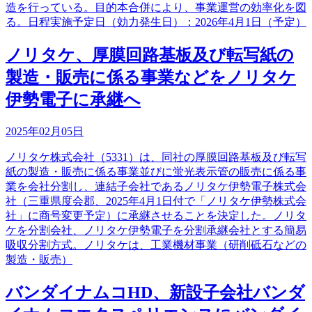
造を行っている。目的本合併により、事業運営の効率化を図
る。日程実施予定日（効力発生日）：2026年4月1日（予定）
ノリタケ、厚膜回路基板及び転写紙の
製造・販売に係る事業などをノリタケ
伊勢電子に承継へ
2025年02月05日
ノリタケ株式会社（5331）は、同社の厚膜回路基板及び転写
紙の製造・販売に係る事業並びに蛍光表示管の販売に係る事
業を会社分割し、連結子会社であるノリタケ伊勢電子株式会
社（三重県度会郡、2025年4月1日付で「ノリタケ伊勢株式会
社」に商号変更予定）に承継させることを決定した。ノリタ
ケを分割会社、ノリタケ伊勢電子を分割承継会社とする簡易
吸収分割方式。ノリタケは、工業機材事業（研削砥石などの
製造・販売）
バンダイナムコHD、新設子会社バンダ