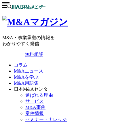
M&A・事業承継の情報を
わかりやすく発信
無料相談
コラム
M&Aニュース
M&Aを学ぶ
M&A用語集
日本M&Aセンター
選ばれる理由
サービス
M&A事例
案件情報
セミナー・ナレッジ