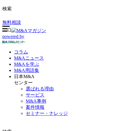
検索
無料相談
powered by
コラム
M&A
ニュース
M&Aを
学ぶ
M&A
用語集
日本M&A
センター
選ばれる理由
サービス
M&A事例
案件情報
セミナー・ナレッジ