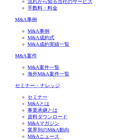
流れから知る当社のサービス
手数料・料金
M&A事例
M&A事例
M&A成約式
M&A成約実績一覧
M&A案件
M&A案件一覧
海外M&A案件一覧
セミナー・ナレッジ
セミナー
M&Aとは
事業承継とは
資料ダウンロード
M&Aマガジン
業界別のM&A動向
M&Aニュース