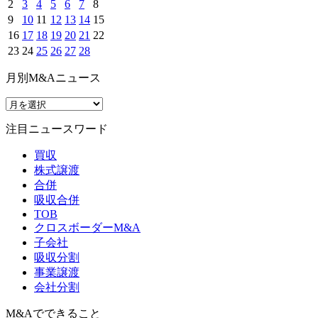
2
3
4
5
6
7
8
9
10
11
12
13
14
15
16
17
18
19
20
21
22
23
24
25
26
27
28
月別M&Aニュース
注目ニュースワード
買収
株式譲渡
合併
吸収合併
TOB
クロスボーダーM&A
子会社
吸収分割
事業譲渡
会社分割
M&Aでできること