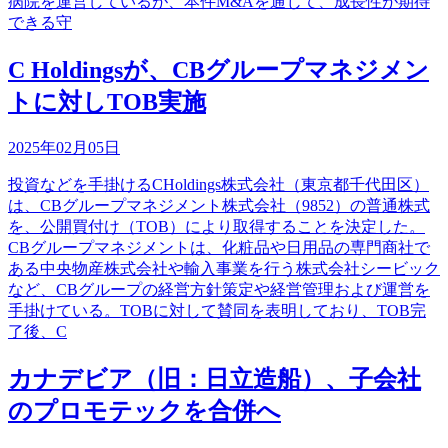
病院を運営しているが、本件M&Aを通じて、成長性が期待
できる守
C Holdingsが、CBグループマネジメン
トに対しTOB実施
2025年02月05日
投資などを手掛けるCHoldings株式会社（東京都千代田区）
は、CBグループマネジメント株式会社（9852）の普通株式
を、公開買付け（TOB）により取得することを決定した。
CBグループマネジメントは、化粧品や日用品の専門商社で
ある中央物産株式会社や輸入事業を行う株式会社シービック
など、CBグループの経営方針策定や経営管理および運営を
手掛けている。TOBに対して賛同を表明しており、TOB完
了後、C
カナデビア（旧：日立造船）、子会社
のプロモテックを合併へ