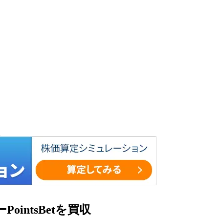
収
intsBetを買収