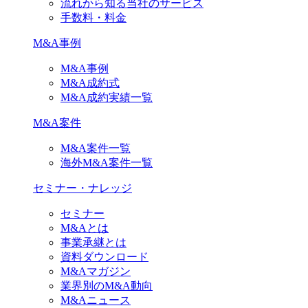
流れから知る当社のサービス
手数料・料金
M&A事例
M&A事例
M&A成約式
M&A成約実績一覧
M&A案件
M&A案件一覧
海外M&A案件一覧
セミナー・ナレッジ
セミナー
M&Aとは
事業承継とは
資料ダウンロード
M&Aマガジン
業界別のM&A動向
M&Aニュース