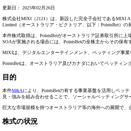
更新日：
2025年02月26日
株式会社MIXI（2121）は、新設した完全子会社であるMIXI Aus
Limited（オーストラリア・ビクトリア、以下：PointsB
本件株式取得は、PointsBetがオーストラリア証券取引
SOAが実施される場合には、PointsBetの全株主からその
MIXIは、デジタルエンターテインメント、ベッティング事
PointsBetは、オーストラリア及びカナダにおいてベッティ
目的
本件
M&A
により、PointsBetの有する事業基盤を活用し
見・強みを組み合わせることで、ソーシャルベッティングサ
巨大な市場規模を持つオーストラリア等の海外への展開で、
株式の状況