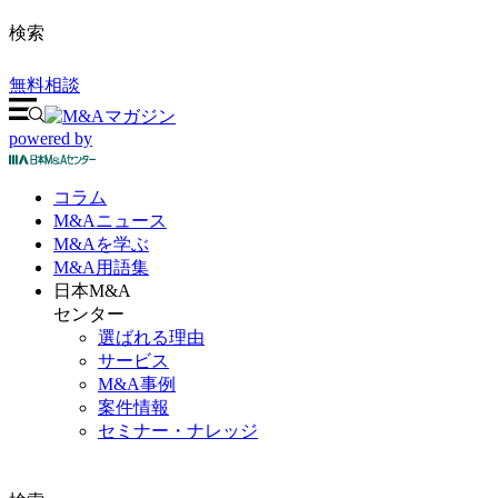
検索
無料相談
powered by
コラム
M&A
ニュース
M&Aを
学ぶ
M&A
用語集
日本M&A
センター
選ばれる理由
サービス
M&A事例
案件情報
セミナー・ナレッジ