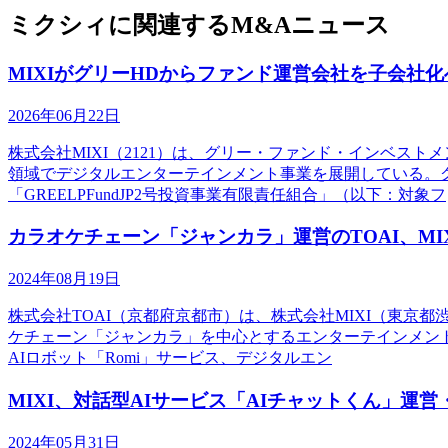
ミクシィに関連するM&Aニュース
MIXIがグリーHDからファンド運営会社を子会社化
2026年06月22日
株式会社MIXI（2121）は、グリー・ファンド・インベス
領域でデジタルエンターテインメント事業を展開している。グ
「GREELPFundJP2号投資事業有限責任組合」（以下：対象フ
カラオケチェーン「ジャンカラ」運営のTOAI、MI
2024年08月19日
株式会社TOAI（京都府京都市）は、株式会社MIXI（東京
ケチェーン「ジャンカラ」を中心とするエンターテインメント事
AIロボット「Romi」サービス、デジタルエン
MIXI、対話型AIサービス「AIチャットくん」運営・
2024年05月31日