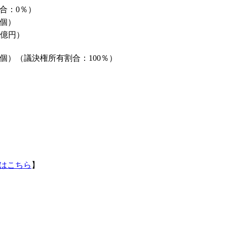
合：0％）
72個）
52億円）
5,272個）（議決権所有割合：100％）
はこちら
】