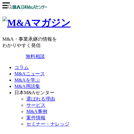
M&A・事業承継の情報を
わかりやすく発信
無料相談
コラム
M&Aニュース
M&Aを学ぶ
M&A用語集
日本M&Aセンター
選ばれる理由
サービス
M&A事例
案件情報
セミナー・ナレッジ