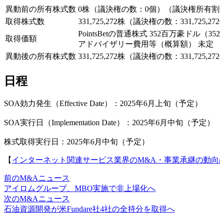
異動前の所有株式数
0株（議決権の数：0個）（議決権所有割
取得株式数
331,725,272株（議決権の数：331,725,2
PointsBetの普通株式 352百万豪ドル（3
取得価額
アドバイザリー費用等（概算額） 未定
異動後の所有株式数
331,725,272株（議決権の数：331,72
日程
SOA効力発生（Effective Date）：2025年6月上旬（予定）
SOA実行日（Implementation Date）：2025年6月中旬（予定）
株式取得実行日：2025年6月中旬（予定）
【
インターネット関連サービス業界のM&A・事業承継の動向
前のM&Aニュース
アイロムグループ、MBO実施で非上場化へ
次のM&Aニュース
石油資源開発が米Fundare社4社の全持分を取得へ