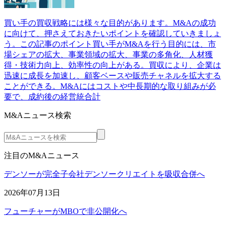
買い手の買収戦略には様々な目的があります。M&Aの成功
に向けて、押さえておきたいポイントを確認していきましょ
う。この記事のポイント買い手がM&Aを行う目的には、市
場シェアの拡大、事業領域の拡大、事業の多角化、人材獲
得・技術力向上、効率性の向上がある。買収により、企業は
迅速に成長を加速し、顧客ベースや販売チャネルを拡大する
ことができる。M&Aにはコストや中長期的な取り組みが必
要で、成約後の経営統合計
M&Aニュース検索
注目のM&Aニュース
デンソーが完全子会社デンソークリエイトを吸収合併へ
2026年07月13日
フューチャーがMBOで非公開化へ