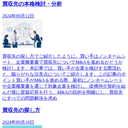
買収先の本格検討・分析
2024年09月12日
買収先の探し方でご紹介したように、買い手はノンネームシ
ート、企業概要書で買収先についてM&Aを進めるかどうか
検討します。本記事では、買い手が企業を検討する際流れ
と、陥りがちな注意点についてご紹介します。この記事のポ
イント買い手がM&Aを進める際、最初にノンネームシート
や企業概要書を通じて対象企業を検討し、提携仲介契約を結
んだ後に質疑応答を行う。M&Aの目的を明確にし、買収先
にすべての問題解決を求め
買収先の探し方
2024年09月10日