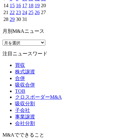
14
15
16
17
18
19
20
21
22
23
24
25
26
27
28
29
30
31
月別M&Aニュース
注目ニュースワード
買収
株式譲渡
合併
吸収合併
TOB
クロスボーダーM&A
吸収分割
子会社
事業譲渡
会社分割
M&Aでできること