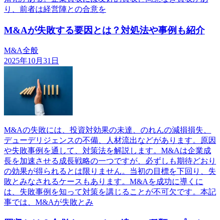
り、前者は経営陣との合意を
M&Aが失敗する要因とは？対処法や事例も紹介
M&A全般
2025年10月31日
M&Aの失敗には、投資対効果の未達、のれんの減損損失、
デューデリジェンスの不備、人材流出などがあります。原因
や失敗事例を通して、対策法を解説します。M&Aは企業成
長を加速させる成長戦略の一つですが、必ずしも期待どおり
の効果が得られるとは限りません。当初の目標を下回り、失
敗とみなされるケースもあります。M&Aを成功に導くに
は、失敗事例を知って対策を講じることが不可欠です。本記
事では、M&Aが失敗とみ