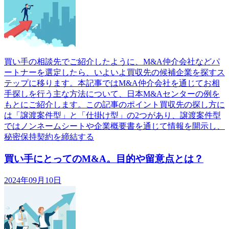
買い手の相談先でご紹介したように、M&A仲介会社などパ
ートナーを選定したら、いよいよ買収先の候補企業を探すス
テップに移ります。本記事ではM&A仲介会社を通じてお相
手探しを行う主な方法について、日本M&Aセンターの例を
もとにご紹介します。この記事のポイント買収先の探し方に
は「譲渡案件型」と「仕掛け型」の2つがあり、譲渡案件型
ではノンネームシートや企業概要書を通じて情報を開示し、
秘密保持契約を締結する
買い手にとってのM&A。目的や留意点とは？
2024年09月10日