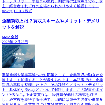
ト・デメリット、手続きの流れ、判断時の注意点までを、株
主・経営者それぞれの立場からわかりやすく解説します。
mokuji]TOB（株式
企業買収とは？買収スキームやメリット・デメリ
ットを解説
M&A全般
2025年12月23日
事業承継や業界再編への対応策として、企業買収の動きが今
後ますます加速することが考えられます。本記事では、企業
買収の基礎を整理した上で、その種類やメリット・デメリッ
ト、具体的な流れなどについて解説します。この記事のポイ
ントM&Aによる企業買収は、経営陣が他社の株式を取得
し、経営権を獲得する手法で、目的には競争力強化や事業多
角化がある。企業買収には友好的買収と同意なき買収があ