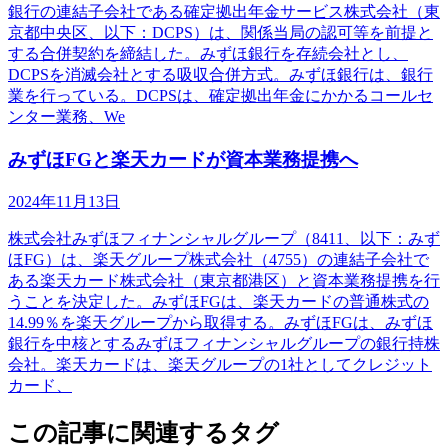
銀行の連結子会社である確定拠出年金サービス株式会社（東
京都中央区、以下：DCPS）は、関係当局の認可等を前提と
する合併契約を締結した。みずほ銀行を存続会社とし、
DCPSを消滅会社とする吸収合併方式。みずほ銀行は、銀行
業を行っている。DCPSは、確定拠出年金にかかるコールセ
ンター業務、We
みずほFGと楽天カードが資本業務提携へ
2024年11月13日
株式会社みずほフィナンシャルグループ（8411、以下：みず
ほFG）は、楽天グループ株式会社（4755）の連結子会社で
ある楽天カード株式会社（東京都港区）と資本業務提携を行
うことを決定した。みずほFGは、楽天カードの普通株式の
14.99％を楽天グループから取得する。みずほFGは、みずほ
銀行を中核とするみずほフィナンシャルグループの銀行持株
会社。楽天カードは、楽天グループの1社としてクレジット
カード、
この記事に関連するタグ