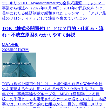
す）キリンHD、MyanmarBreweryの全株式譲渡、ミャンマー
事業から撤退へ（2022年06月30日）2011年の民政化をうけ、
長年にわたる経済制裁が緩和されたミャンマー。「アジア最
後のフロンティア」として注目を集めていたこの
TOB（株式公開買付け）とは？目的・仕組み・流
れ・不成立原因をわかりやすく解説
M&A全般
2026年07月03日
TOB（株式公開買付け）は、上場企業の買収や完全子会社
化を実現するために用いられる代表的なM&A手法です。近
年では、事業再編やグループ化、MBO（経営陣による買
収）の手段としても活用されるケースが増えています。本記
事では、TOBの基本的な仕組みから、目的、種類、メリッ