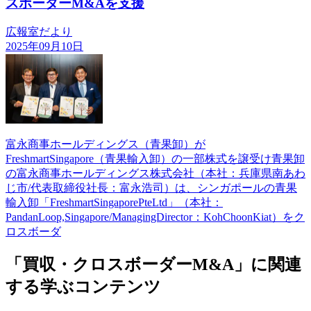
スボーダーM&Aを支援
広報室だより
2025年09月10日
富永商事ホールディングス（青果卸）が
FreshmartSingapore（青果輸入卸）の一部株式を譲受け青果卸
の富永商事ホールディングス株式会社（本社：兵庫県南あわ
じ市/代表取締役社長：富永浩司）は、シンガポールの青果
輸入卸「FreshmartSingaporePteLtd」（本社：
PandanLoop,Singapore/ManagingDirector：KohChoonKiat）をク
ロスボーダ
「買収・クロスボーダーM&A」に関連
する学ぶコンテンツ