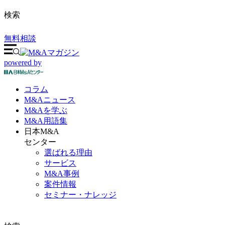
検索
無料相談
powered by
コラム
M&A
ニュース
M&Aを
学ぶ
M&A
用語集
日本M&A
センター
選ばれる理由
サービス
M&A事例
案件情報
セミナー・ナレッジ