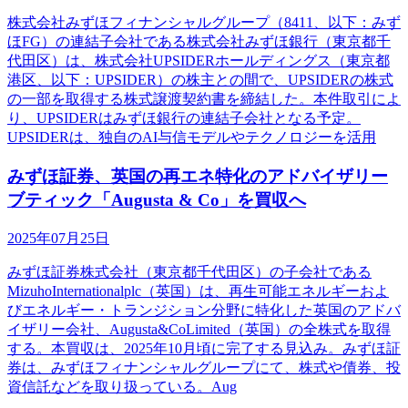
株式会社みずほフィナンシャルグループ（8411、以下：みず
ほFG）の連結子会社である株式会社みずほ銀行（東京都千
代田区）は、株式会社UPSIDERホールディングス（東京都
港区、以下：UPSIDER）の株主との間で、UPSIDERの株式
の一部を取得する株式譲渡契約書を締結した。本件取引によ
り、UPSIDERはみずほ銀行の連結子会社となる予定。
UPSIDERは、独自のAI与信モデルやテクノロジーを活用
みずほ証券、英国の再エネ特化のアドバイザリー
ブティック「Augusta & Co」を買収へ
2025年07月25日
みずほ証券株式会社（東京都千代田区）の子会社である
MizuhoInternationalplc（英国）は、再生可能エネルギーおよ
びエネルギー・トランジション分野に特化した英国のアドバ
イザリー会社、Augusta&CoLimited（英国）の全株式を取得
する。本買収は、2025年10月頃に完了する見込み。みずほ証
券は、みずほフィナンシャルグループにて、株式や債券、投
資信託などを取り扱っている。Aug