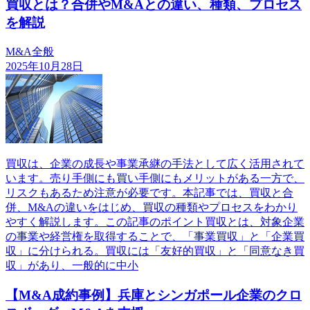
買収とは？合併やM&Aとの違い、種類、プロセス
を解説
M&A全般
2025年10月28日
買収は、企業の成長や事業承継の手法として広く活用されて
います。売り手側にも買い手側にもメリットがある一方で、
リスクもあるため注意が必要です。本記事では、買収と合
併、M&Aの違いをはじめ、買収の種類やプロセスをわかり
やすく解説します。この記事のポイント買収とは、対象企業
の事業や経営権を取得することで、「事業買収」と「企業買
収」に分けられる。買収には「友好的買収」と「同意なき買
収」があり、一般的に中小
【M&A成約事例】兵庫とシンガポール企業のクロ