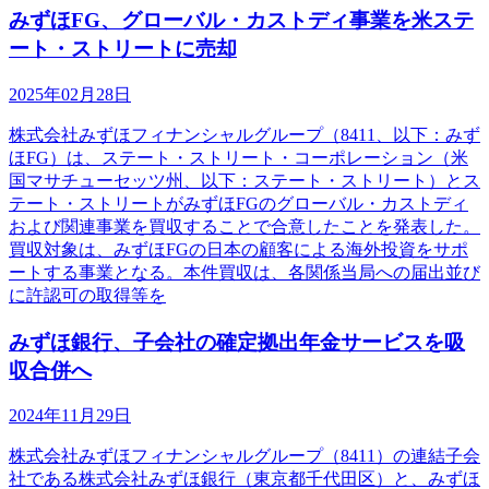
みずほFG、グローバル・カストディ事業を米ステ
ート・ストリートに売却
2025年02月28日
株式会社みずほフィナンシャルグループ（8411、以下：みず
ほFG）は、ステート・ストリート・コーポレーション（米
国マサチューセッツ州、以下：ステート・ストリート）とス
テート・ストリートがみずほFGのグローバル・カストディ
および関連事業を買収することで合意したことを発表した。
買収対象は、みずほFGの日本の顧客による海外投資をサポ
ートする事業となる。本件買収は、各関係当局への届出並び
に許認可の取得等を
みずほ銀行、子会社の確定拠出年金サービスを吸
収合併へ
2024年11月29日
株式会社みずほフィナンシャルグループ（8411）の連結子会
社である株式会社みずほ銀行（東京都千代田区）と、みずほ