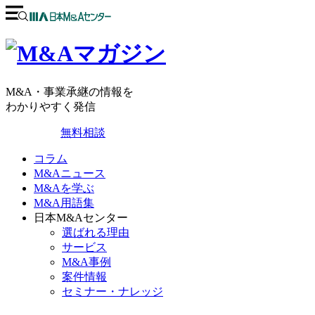
M&A・事業承継の情報を
わかりやすく発信
無料相談
コラム
M&Aニュース
M&Aを学ぶ
M&A用語集
日本M&Aセンター
選ばれる理由
サービス
M&A事例
案件情報
セミナー・ナレッジ