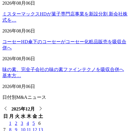
2026年08月06日
ミスターマックスHDが菓子専門店事業を新設分割 新会社株
式を…
2026年08月06日
コーセーHD傘下のコーセーがコーセー化粧品販売を吸収合
併へ
2026年08月06日
味の素、完全子会社の味の素ファインテクノを吸収合併へ
基本方…
2026年08月06日
日付別M&Aニュース
2025年12月
日
月
火
水
木
金
土
1
2
3
4
5
6
7
8
9
10
11
12
13