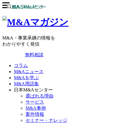
M&A・事業承継の情報を
わかりやすく発信
無料相談
コラム
M&Aニュース
M&Aを学ぶ
M&A用語集
日本M&Aセンター
選ばれる理由
サービス
M&A事例
案件情報
セミナー・ナレッジ