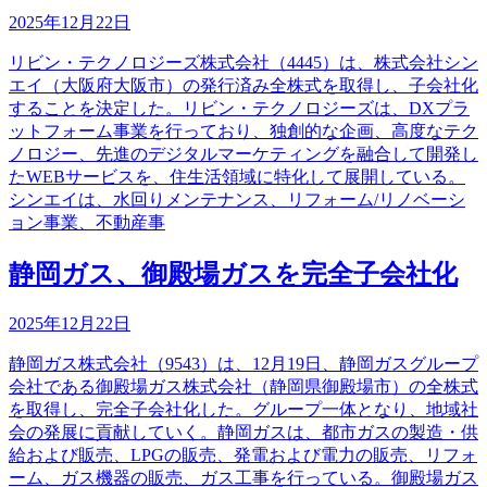
2025年12月22日
リビン・テクノロジーズ株式会社（4445）は、株式会社シン
エイ（大阪府大阪市）の発行済み全株式を取得し、子会社化
することを決定した。リビン・テクノロジーズは、DXプラ
ットフォーム事業を行っており、独創的な企画、高度なテク
ノロジー、先進のデジタルマーケティングを融合して開発し
たWEBサービスを、住生活領域に特化して展開している。
シンエイは、水回りメンテナンス、リフォーム/リノベーシ
ョン事業、不動産事
静岡ガス、御殿場ガスを完全子会社化
2025年12月22日
静岡ガス株式会社（9543）は、12月19日、静岡ガスグループ
会社である御殿場ガス株式会社（静岡県御殿場市）の全株式
を取得し、完全子会社化した。グループ一体となり、地域社
会の発展に貢献していく。静岡ガスは、都市ガスの製造・供
給および販売、LPGの販売、発電および電力の販売、リフォ
ーム、ガス機器の販売、ガス工事を行っている。御殿場ガス