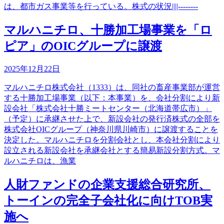
は、都市ガス事業等を行っている。株式の状況||||--------
マルハニチロ、十勝加工場事業を「ロ
ピア」のOICグループに譲渡
2025年12月22日
マルハニチロ株式会社（1333）は、同社の畜産事業部が運営
する十勝加工場事業（以下：本事業）を、会社分割により新
設会社「株式会社十勝ミートセンター（北海道帯広市）」
（予定）に承継させた上で、新設会社の発行済株式の全部を
株式会社OICグループ（神奈川県川崎市）に譲渡することを
決定した。マルハニチロを分割会社とし、本会社分割により
設立される新設会社を承継会社とする簡易新設分割方式。マ
ルハニチロは、漁業
人財ファンドの企業支援総合研究所、
トーインの完全子会社化に向けTOB実
施へ