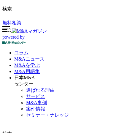
検索
無料相談
powered by
コラム
M&A
ニュース
M&Aを
学ぶ
M&A
用語集
日本M&A
センター
選ばれる理由
サービス
M&A事例
案件情報
セミナー・ナレッジ