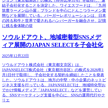
ション（東京都港区）の株式（持分比率51%）を取得し、連
結子会社化することを決定した。ワイエスフードは、「九州
筑豊ラーメン山小屋」ブランドを中心にとんこつラーメン業
態などを展開している。バーガーレボリューションは、日本
の誇る和牛と世界で愛されるハンバーガーを融合させ、記憶
に残る食体験の提
ソウルドアウト、地域密着型SNSメデ
ィア展開のJAPAN SELECTを子会社化
2025年12月22日
ソウルドアウト株式会社（東京都文京区）は、
JAPANSELECT株式会社（東京都渋谷区）の株式を2026年1
月1日付で取得し、子会社化する契約を締結したことを発表
した。ソウルドアウトは、地方の中堅・中小企業のネットビ
ジネス支援を行っている。JAPANSELECTは、地域特化型お
でかけ情報メディア「JAPANSELECT」などを運営してい
る。SNSマーケティング支援を中心に、SNSの運用代行やク
リエ