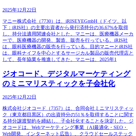
2025年12月22日
マニー株式会社（7730）は、iRISEYEGmbH（ドイツ、以
下：iRIS社）の主要出資者から発行済持分の36.67%を取得
し、持分法適用関連会社とした。マニーは、医療機器メーカ
ーで、医療機器の開発、製造、販売を行っている。iRIS社
は、眼科医療機器の販売を行っている。目的マニーとiRIS社
は、眼科ナイフを中心とするサージカル製品の販売代理店と
して、長年協業を推進してきた。マニーは、2025年1
ジオコード、デジタルマーケティング
のミニマリスティックを子会社化
2025年12月22日
株式会社ジオコード（7357）は、合同会社ミニマリスティッ
ク（東京都目黒区）の出資持分の51％を取得することに関す
る持分譲渡契約を締結し、子会社化することを決定した。ジ
オコードは、Webマーケティング事業（AI最適化・SEO・
Web開発、インターネット広告）、クラウドセールステック