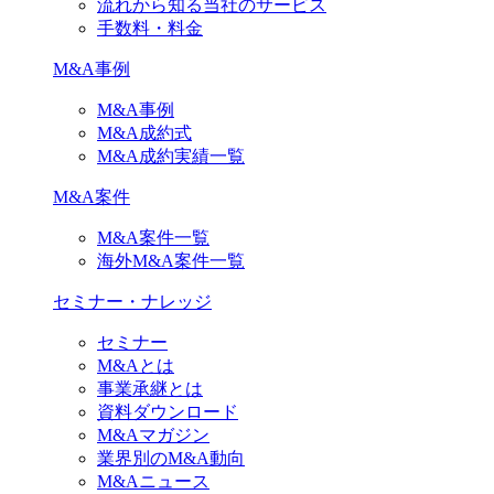
流れから知る当社のサービス
手数料・料金
M&A事例
M&A事例
M&A成約式
M&A成約実績一覧
M&A案件
M&A案件一覧
海外M&A案件一覧
セミナー・ナレッジ
セミナー
M&Aとは
事業承継とは
資料ダウンロード
M&Aマガジン
業界別のM&A動向
M&Aニュース