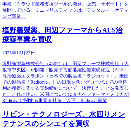
事業（クラウド業務支援ツールの開発、販売、サポート）を
展開している。ミニマリスティックは、デジタルマーケティ
ング事業、
塩野義製薬、田辺ファーマからALS治
療薬事業を買収
2025年12月22日
塩野義製薬株式会社（4507）は、田辺ファーマ株式会社（大
阪市中央区）が開発・販売する筋萎縮性側索硬化症（ALS）
等治療薬エダラボン（日本での製品名「ラジカット」、米国
での製品名「Radicava」）の日米を含むグローバルでの全権
利の獲得に関する契約締結について、決定したことを発表し
た。これに伴い、米国についてはタナベファーマアメリカが
Radicavaに関する事業会社※（以下：Radicava事業
リビン・テクノロジーズ、水回りメン
テナンスのシンエイを買収