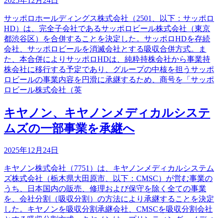
2025年12月24日
サッポロホールディングス株式会社（2501、以下：サッポロ
HD）は、完全子会社であるサッポロビール株式会社（東京
都渋谷区）を合併することを決定した。サッポロHDを存続
会社、サッポロビールを消滅会社とする吸収合併方式。ま
た、本合併によりサッポロHDは、純粋持株会社から事業持
株会社に移行する予定であり、グループの中核を担うサッポ
ロビールの事業内容を円滑に承継するため、商号を「サッポ
ロビール株式会社（英
キヤノン、キヤノンメディカルシステ
ムズの一部事業を承継へ
2025年12月24日
キヤノン株式会社（7751）は、キヤノンメディカルシステム
ズ株式会社（栃木県大田原市、以下：CMSC）が営む事業の
うち、日本国内の販売、修理および保守を除く全ての事業
を、会社分割（吸収分割）の方法により承継することを決定
した。キヤノンを吸収分割承継会社、CMSCを吸収分割会社