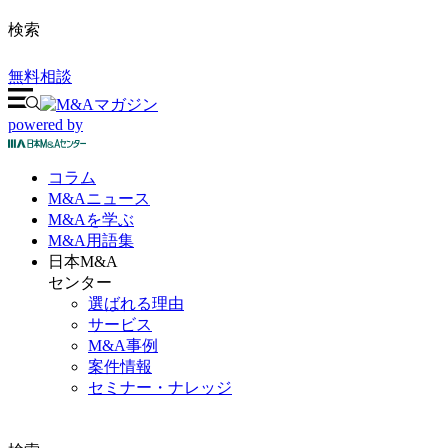
検索
無料相談
powered by
コラム
M&A
ニュース
M&Aを
学ぶ
M&A
用語集
日本M&A
センター
選ばれる理由
サービス
M&A事例
案件情報
セミナー・ナレッジ