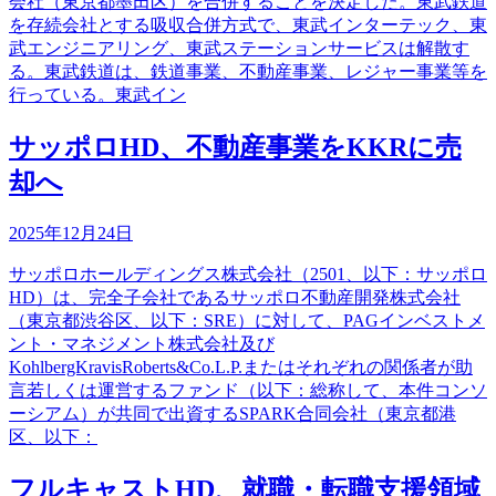
会社（東京都墨田区）を合併することを決定した。東武鉄道
を存続会社とする吸収合併方式で、東武インターテック、東
武エンジニアリング、東武ステーションサービスは解散す
る。東武鉄道は、鉄道事業、不動産事業、レジャー事業等を
行っている。東武イン
サッポロHD、不動産事業をKKRに売
却へ
2025年12月24日
サッポロホールディングス株式会社（2501、以下：サッポロ
HD）は、完全子会社であるサッポロ不動産開発株式会社
（東京都渋谷区、以下：SRE）に対して、PAGインベストメ
ント・マネジメント株式会社及び
KohlbergKravisRoberts&Co.L.P.またはそれぞれの関係者が助
言若しくは運営するファンド（以下：総称して、本件コンソ
ーシアム）が共同で出資するSPARK合同会社（東京都港
区、以下：
フルキャストHD、就職・転職支援領域