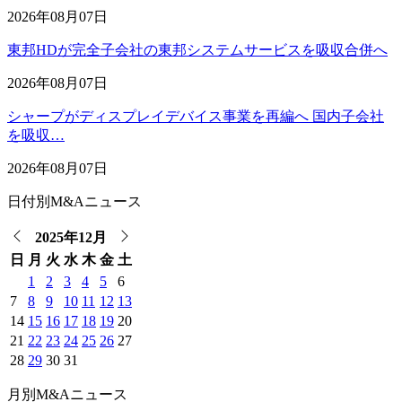
2026年08月07日
東邦HDが完全子会社の東邦システムサービスを吸収合併へ
2026年08月07日
シャープがディスプレイデバイス事業を再編へ 国内子会社
を吸収…
2026年08月07日
日付別M&Aニュース
2025年12月
日
月
火
水
木
金
土
1
2
3
4
5
6
7
8
9
10
11
12
13
14
15
16
17
18
19
20
21
22
23
24
25
26
27
28
29
30
31
月別M&Aニュース