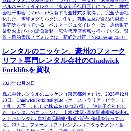
雪印メグミルク株式会社（2270）は、子会社である株式会社
ベルネージュダイレクト（東京都千代田区）について、株式
会社千趣会（8165）が保有する全株式を取得し、完全子会社
化した。雪印メグミルクは、牛乳、乳製品及び食品の製造・
販売等を行っている。ベルネージュダイレクトは、通信販売
業務およびその請負業務・広告代理店業務を行っている。背
景・目的雪印メグミルクは、新経営計画「NextDesign2030」
レンタルのニッケン、豪州のフォーク
リフト専門レンタル会社のChadwick
Forkliftsを買収
2025年12月24日
株式会社レンタルのニッケン（東京都港区）は、2025年12月
23日、ChadwickForkliftsPtyLtd（オーストラリア・ビクトリ
ア州、以下：CFL）の株式を100％取得し、連結子会社化し
た。レンタルのニッケンは、土木･建築･産業関連機械を中心
としたレンタル､自社商品開発･製造･販売･修理を行ってい
る。CFLは、フォークリフトレンタル（アタッチメント含
む）・修理を行っている。背景・目的レ