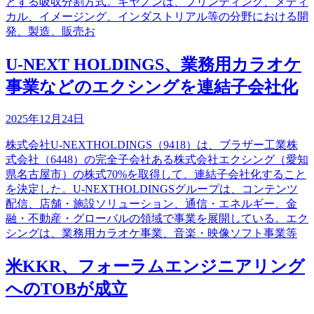
とする吸収分割方式。キヤノンは、プリンティング、メディ
カル、イメージング、インダストリアル等の分野における開
発、製造、販売お
U-NEXT HOLDINGS、業務用カラオケ
事業などのエクシングを連結子会社化
2025年12月24日
株式会社U-NEXTHOLDINGS（9418）は、ブラザー工業株
式会社（6448）の完全子会社ある株式会社エクシング（愛知
県名古屋市）の株式70%を取得して、連結子会社化すること
を決定した。U-NEXTHOLDINGSグループは、コンテンツ
配信、店舗・施設ソリューション、通信・エネルギー、金
融・不動産・グローバルの領域で事業を展開している。エク
シングは、業務用カラオケ事業、音楽・映像ソフト事業等
米KKR、フォーラムエンジニアリング
へのTOBが成立