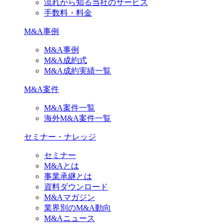
流れから知る当社のサービス
手数料・料金
M&A事例
M&A事例
M&A成約式
M&A成約実績一覧
M&A案件
M&A案件一覧
海外M&A案件一覧
セミナー・ナレッジ
セミナー
M&Aとは
事業承継とは
資料ダウンロード
M&Aマガジン
業界別のM&A動向
M&Aニュース