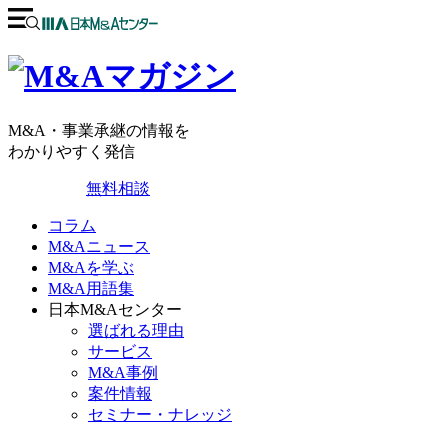
M&A・事業承継の情報を
わかりやすく発信
無料相談
コラム
M&Aニュース
M&Aを学ぶ
M&A用語集
日本M&Aセンター
選ばれる理由
サービス
M&A事例
案件情報
セミナー・ナレッジ