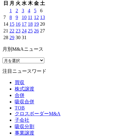
日
月
火
水
木
金
土
1
2
3
4
5
6
7
8
9
10
11
12
13
14
15
16
17
18
19
20
21
22
23
24
25
26
27
28
29
30
31
月別M&Aニュース
注目ニュースワード
買収
株式譲渡
合併
吸収合併
TOB
クロスボーダーM&A
子会社
吸収分割
事業譲渡