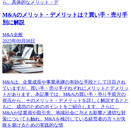
ら、具体的なメリット・デ
M&Aのメリット・デメリットは？買い手・売り手
別に解説
M&A全般
2025年09月08日
M&Aは、企業成長や事業承継の有効な手段として注目され
ていますが、買い手・売り手それぞれにメリットとデメリッ
トがあります。本記事では、M&Aの買い手・売り手双方の
視点から、そのメリット・デメリットを詳しく解説するとと
もに、成功のためのポイントをご紹介します。さらに、
M&Aが従業員や取引先、地域社会に与える影響と適切な対
策についても触れ、M&Aを検討している経営者の方々が失
敗を避けるための実践的な情