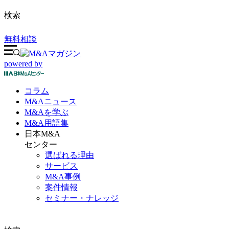
検索
無料相談
powered by
コラム
M&A
ニュース
M&Aを
学ぶ
M&A
用語集
日本M&A
センター
選ばれる理由
サービス
M&A事例
案件情報
セミナー・ナレッジ