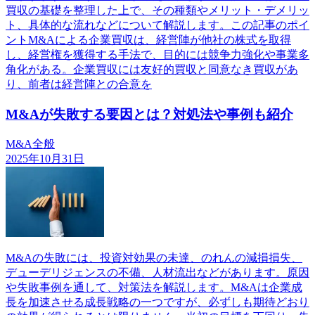
買収の基礎を整理した上で、その種類やメリット・デメリッ
ト、具体的な流れなどについて解説します。この記事のポイ
ントM&Aによる企業買収は、経営陣が他社の株式を取得
し、経営権を獲得する手法で、目的には競争力強化や事業多
角化がある。企業買収には友好的買収と同意なき買収があ
り、前者は経営陣との合意を
M&Aが失敗する要因とは？対処法や事例も紹介
M&A全般
2025年10月31日
M&Aの失敗には、投資対効果の未達、のれんの減損損失、
デューデリジェンスの不備、人材流出などがあります。原因
や失敗事例を通して、対策法を解説します。M&Aは企業成
長を加速させる成長戦略の一つですが、必ずしも期待どおり