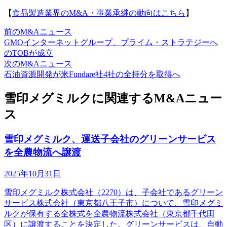
【
食品製造業界のM&A・事業承継の動向はこちら
】
前のM&Aニュース
GMOインターネットグループ、プライム・ストラテジーへ
のTOBが成立
次のM&Aニュース
石油資源開発が米Fundare社4社の全持分を取得へ
雪印メグミルクに関連するM&Aニュー
ス
雪印メグミルク、運送子会社のグリーンサービス
を全農物流へ譲渡
2025年10月31日
雪印メグミルク株式会社（2270）は、子会社であるグリーン
サービス株式会社（東京都八王子市）について、雪印メグミ
ルクが保有する全株式を全農物流株式会社（東京都千代田
区）に譲渡することを決定した。グリーンサービスは、自動