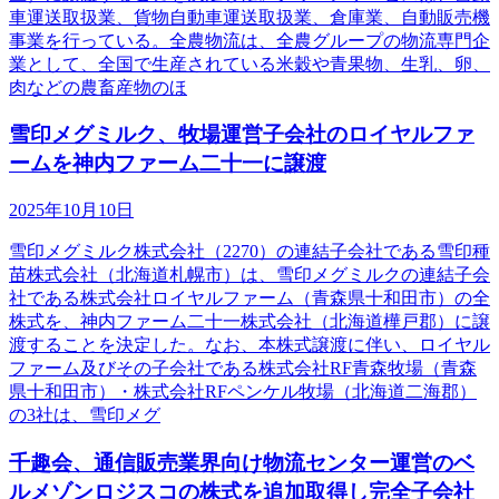
車運送取扱業、貨物自動車運送取扱業、倉庫業、自動販売機
事業を行っている。全農物流は、全農グループの物流専門企
業として、全国で生産されている米穀や青果物、生乳、卵、
肉などの農畜産物のほ
雪印メグミルク、牧場運営子会社のロイヤルファ
ームを神内ファーム二十一に譲渡
2025年10月10日
雪印メグミルク株式会社（2270）の連結子会社である雪印種
苗株式会社（北海道札幌市）は、雪印メグミルクの連結子会
社である株式会社ロイヤルファーム（青森県十和田市）の全
株式を、神内ファーム二十一株式会社（北海道樺戸郡）に譲
渡することを決定した。なお、本株式譲渡に伴い、ロイヤル
ファーム及びその子会社である株式会社RF青森牧場（青森
県十和田市）・株式会社RFペンケル牧場（北海道二海郡）
の3社は、雪印メグ
千趣会、通信販売業界向け物流センター運営のベ
ルメゾンロジスコの株式を追加取得し完全子会社