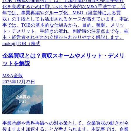
TOB（株式公開買付け）は、上場企業の買収や完全子会社
化を実現するために用いられる代表的なM&A手法です。近
年では、事業再編やグループ化、MBO（経営陣による買
収）の手段としても活用されるケースが増えています。本記
事では、TOBの基本的な仕組みから、目的、種類、メリッ
ト・デメリット、手続きの流れ、判断時の注意点までを、株
主・経営者それぞれの立場からわかりやすく解説します。
mokuji]TOB（株式
企業買収とは？買収スキームやメリット・デメリ
ットを解説
M&A全般
2025年12月23日
事業承継や業界再編への対応策として、企業買収の動きが今
後ますます加速することが考えられます。本記事では、企業