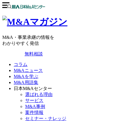
M&A・事業承継の情報を
わかりやすく発信
無料相談
コラム
M&Aニュース
M&Aを学ぶ
M&A用語集
日本M&Aセンター
選ばれる理由
サービス
M&A事例
案件情報
セミナー・ナレッジ