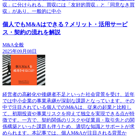
収」に分けられる。買収には「友好的買収」と「同意なき買
収」があり、一般的に中小
個人でもM&Aはできる？メリット・活用サービ
ス・契約の流れを解説
M&A全般
2025年09月08日
経営者の高齢化や後継者不足といった社会背景を受け、近年
では中小企業の事業承継が深刻な課題となっています。その
中で注目されている個人でのM&Aは、従来の起業と比較し
て、初期投資や事業リスクを抑えて独立を実現できる点が特
徴です。一方で、契約関係のリスクや従業員・取引先との関
係構築といった課題も伴うため、適切な知識とサポートが求
められます。本記事では、個人M&Aが注目される背景か