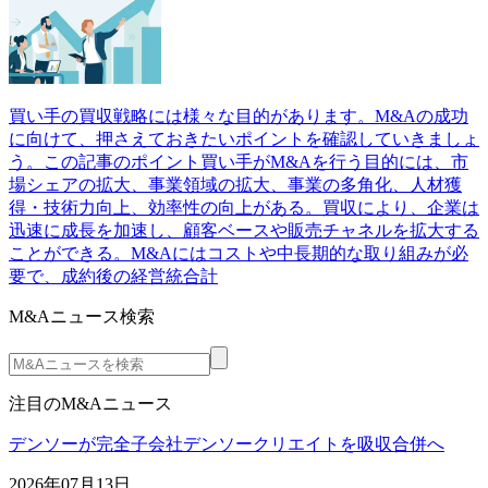
買い手の買収戦略には様々な目的があります。M&Aの成功
に向けて、押さえておきたいポイントを確認していきましょ
う。この記事のポイント買い手がM&Aを行う目的には、市
場シェアの拡大、事業領域の拡大、事業の多角化、人材獲
得・技術力向上、効率性の向上がある。買収により、企業は
迅速に成長を加速し、顧客ベースや販売チャネルを拡大する
ことができる。M&Aにはコストや中長期的な取り組みが必
要で、成約後の経営統合計
M&Aニュース検索
注目のM&Aニュース
デンソーが完全子会社デンソークリエイトを吸収合併へ
2026年07月13日