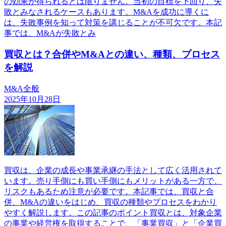
の効果が得られるとは限りません。当初の目標を下回り、失
敗とみなされるケースもあります。M&Aを成功に導くに
は、失敗事例を知って対策を講じることが不可欠です。本記
事では、M&Aが失敗とみ
買収とは？合併やM&Aとの違い、種類、プロセス
を解説
M&A全般
2025年10月28日
買収は、企業の成長や事業承継の手法として広く活用されて
います。売り手側にも買い手側にもメリットがある一方で、
リスクもあるため注意が必要です。本記事では、買収と合
併、M&Aの違いをはじめ、買収の種類やプロセスをわかり
やすく解説します。この記事のポイント買収とは、対象企業
の事業や経営権を取得することで、「事業買収」と「企業買