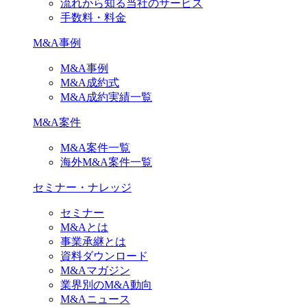
流れから知る当社のサービス
手数料・料金
M&A事例
M&A事例
M&A成約式
M&A成約実績一覧
M&A案件
M&A案件一覧
海外M&A案件一覧
セミナー・ナレッジ
セミナー
M&Aとは
事業承継とは
資料ダウンロード
M&Aマガジン
業界別のM&A動向
M&Aニュース