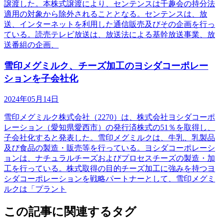
譲渡した。本株式譲渡により、センテンスは千趣会の持分法
適用の対象から除外されることとなる。センテンスは、放
送、インターネットを利用した通信販売及びその企画を行っ
ている。読売テレビ放送は、放送法による基幹放送事業、放
送番組の企画、
雪印メグミルク、チーズ加工のヨシダコーポレー
ションを子会社化
2024年05月14日
雪印メグミルク株式会社（2270）は、株式会社ヨシダコーポ
レーション（愛知県愛西市）の発行済株式の51％を取得し、
子会社化すると発表した。雪印メグミルクは、牛乳、乳製品
及び食品の製造・販売等を行っている。ヨシダコーポレーシ
ョンは、ナチュラルチーズおよびプロセスチーズの製造・加
工を行っている。株式取得の目的チーズ加工に強みを持つヨ
シダコーポレーションを戦略パートナーとして、雪印メグミ
ルクは「プラント
この記事に関連するタグ