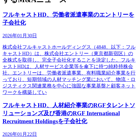
フルキャストHD、労働者派遣事業のエントリーを
子会社化
2026年01月30日
株式会社フルキャストホールディングス（4848、以下：フル
キャストHD）は、株式会社エントリー（東京都新宿区）の
全株式を取得し、完全子会社化することを決定した。フルキ
ャストHDは、人材サービス企業等を傘下に持つ純粋持株会
社。エントリーは、労働者派遣事業、有料職業紹介事業を行
っており、短期領域の人材マッチング業において、物流・ロ
ジスティクス関連業務を中心に強固な事業基盤と顧客ネット
ワークを構築してい
フルキャストHD、人材紹介事業のRGFタレントソ
リューションズ及び香港のRGF International
Recruitment Holdingsを子会社化
2026年01月22日