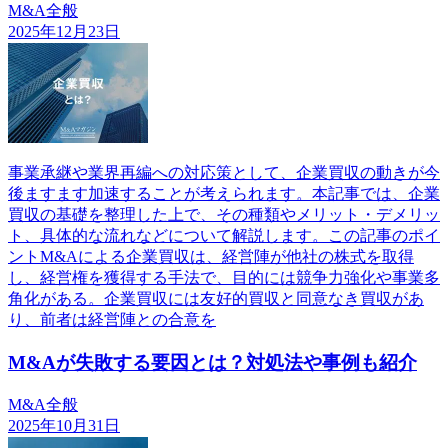
M&A全般
2025年12月23日
事業承継や業界再編への対応策として、企業買収の動きが今
後ますます加速することが考えられます。本記事では、企業
買収の基礎を整理した上で、その種類やメリット・デメリッ
ト、具体的な流れなどについて解説します。この記事のポイ
ントM&Aによる企業買収は、経営陣が他社の株式を取得
し、経営権を獲得する手法で、目的には競争力強化や事業多
角化がある。企業買収には友好的買収と同意なき買収があ
り、前者は経営陣との合意を
M&Aが失敗する要因とは？対処法や事例も紹介
M&A全般
2025年10月31日