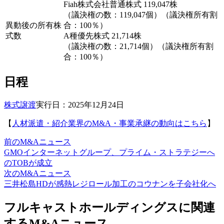
Fiah株式会社普通株式 119,047株
（議決権の数：119,047個）（議決権所有割
異動後の所有株
合：100％）
式数
A種優先株式 21,714株
（議決権の数：21,714個）（議決権所有割
合：100％）
日程
株式譲渡
実行日：2025年12月24日
【
人材派遣・紹介業界のM&A・事業承継の動向はこちら
】
前のM&Aニュース
GMOインターネットグループ、プライム・ストラテジーへ
のTOBが成立
次のM&Aニュース
三井松島HDが感熱レジロール加工のコウナンを子会社化へ
フルキャストホールディングスに関連
するM&Aニュース