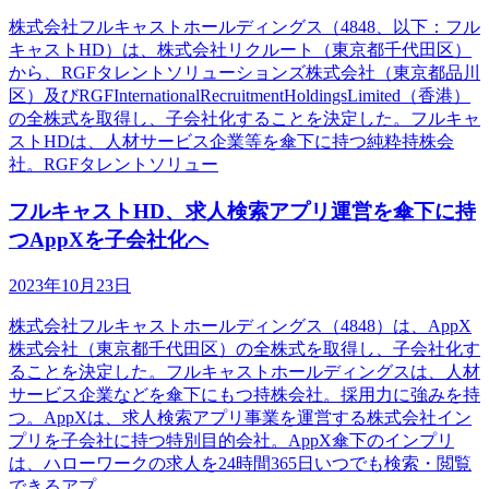
株式会社フルキャストホールディングス（4848、以下：フル
キャストHD）は、株式会社リクルート（東京都千代田区）
から、RGFタレントソリューションズ株式会社（東京都品川
区）及びRGFInternationalRecruitmentHoldingsLimited（香港）
の全株式を取得し、子会社化することを決定した。フルキャ
ストHDは、人材サービス企業等を傘下に持つ純粋持株会
社。RGFタレントソリュー
フルキャストHD、求人検索アプリ運営を傘下に持
つAppXを子会社化へ
2023年10月23日
株式会社フルキャストホールディングス（4848）は、AppX
株式会社（東京都千代田区）の全株式を取得し、子会社化す
ることを決定した。フルキャストホールディングスは、人材
サービス企業などを傘下にもつ持株会社。採用力に強みを持
つ。AppXは、求人検索アプリ事業を運営する株式会社イン
プリを子会社に持つ特別目的会社。AppX傘下のインプリ
は、ハローワークの求人を24時間365日いつでも検索・閲覧
できるアプ