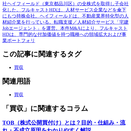
社ヘイフィールド（東京都品川区）の全株式を取得し子会社
化した。フルキャストHDは、人材サービス企業などを傘下
にもつ持株会社。ヘイフィールドは、不動産業界特化型の人
材紹介業を行っている。転職支援／人材紹介サービス「宅建
Jobエージェント」を運営。本件M&Aにより、フルキャスト
HDは、専門的な付加価値を持つ職種への領域拡大および事
業ポートフォリ
この記事に関連するタグ
買収
関連用語
買収
「買収」に関連するコラム
TOB（株式公開買付け）とは？目的・仕組み・流
れ・不成立原因をわかりやすく解説