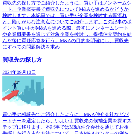
買収先の探し方でご紹介したように、買い手はノンネームシ
ート、企業概要書で買収先についてM&Aを進めるかどうか
検討します。本記事では、買い手が企業を検討する際流れ
と、陥りがちな注意点についてご紹介します。この記事のポ
イント買い手がM&Aを進める際、最初にノンネームシート
や企業概要書を通じて対象企業を検討し、提携仲介契約を結
んだ後に質疑応答を行う。M&Aの目的を明確にし、買収先
にすべての問題解決を求め
買収先の探し方
2024年09月10日
買い手の相談先でご紹介したように、M&A仲介会社などパ
ートナーを選定したら、いよいよ買収先の候補企業を探すス
テップに移ります。本記事ではM&A仲介会社を通じてお相
手探しを行う主な方法について、日本M&Aセンターの例を