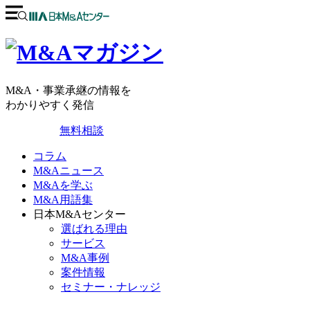
M&A・事業承継の情報を
わかりやすく発信
無料相談
コラム
M&Aニュース
M&Aを学ぶ
M&A用語集
日本M&Aセンター
選ばれる理由
サービス
M&A事例
案件情報
セミナー・ナレッジ