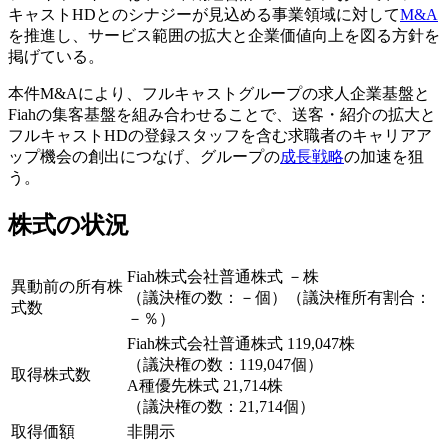
キャストHDとのシナジーが見込める事業領域に対して
M&A
を推進し、サービス範囲の拡大と企業価値向上を図る方針を
掲げている。
本件M&Aにより、フルキャストグループの求人企業基盤と
Fiahの集客基盤を組み合わせることで、送客・紹介の拡大と
フルキャストHDの登録スタッフを含む求職者のキャリアア
ップ機会の創出につなげ、グループの
成長戦略
の加速を狙
う。
株式の状況
Fiah株式会社普通株式 －株
異動前の所有株
（議決権の数：－個）（議決権所有割合：
式数
－％）
Fiah株式会社普通株式 119,047株
（議決権の数：119,047個）
取得株式数
A種優先株式 21,714株
（議決権の数：21,714個）
取得価額
非開示