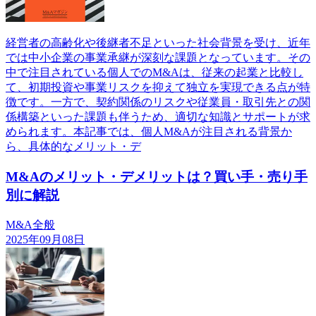
経営者の高齢化や後継者不足といった社会背景を受け、近年
では中小企業の事業承継が深刻な課題となっています。その
中で注目されている個人でのM&Aは、従来の起業と比較し
て、初期投資や事業リスクを抑えて独立を実現できる点が特
徴です。一方で、契約関係のリスクや従業員・取引先との関
係構築といった課題も伴うため、適切な知識とサポートが求
められます。本記事では、個人M&Aが注目される背景か
ら、具体的なメリット・デ
M&Aのメリット・デメリットは？買い手・売り手
別に解説
M&A全般
2025年09月08日