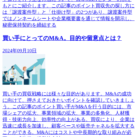
もとにご紹介します。この記事のポイント買収先の探し方に
は「譲渡案件型」と「仕掛け型」の2つがあり、譲渡案件型
ではノンネームシートや企業概要書を通じて情報を開示し、
秘密保持契約を締結する
買い手にとってのM&A。目的や留意点とは？
2024年09月10日
買い手の買収戦略には様々な目的があります。M&Aの成功
に向けて、押さえておきたいポイントを確認していきましょ
う。この記事のポイント買い手がM&Aを行う目的には、市
場シェアの拡大、事業領域の拡大、事業の多角化、人材獲
得・技術力向上、効率性の向上がある。買収により、企業は
迅速に成長を加速し、顧客ベースや販売チャネルを拡大する
ことができる。M&Aにはコストや中長期的な取り組みが必