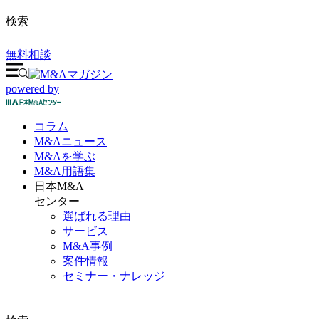
検索
無料相談
powered by
コラム
M&A
ニュース
M&Aを
学ぶ
M&A
用語集
日本M&A
センター
選ばれる理由
サービス
M&A事例
案件情報
セミナー・ナレッジ