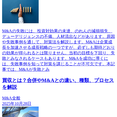
M&Aの失敗には、投資対効果の未達、のれんの減損損失、
デューデリジェンスの不備、人材流出などがあります。原因
や失敗事例を通して、対策法を解説します。M&Aは企業成
長を加速させる成長戦略の一つですが、必ずしも期待どおり
の効果が得られるとは限りません。当初の目標を下回り、失
敗とみなされるケースもあります。M&Aを成功に導くに
は、失敗事例を知って対策を講じることが不可欠です。本記
事では、M&Aが失敗とみ
買収とは？合併やM&Aとの違い、種類、プロセス
を解説
M&A全般
2025年10月28日