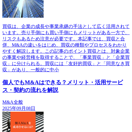
買収は、企業の成長や事業承継の手法として広く活用されて
います。売り手側にも買い手側にもメリットがある一方で、
リスクもあるため注意が必要です。本記事では、買収と合
併、M&Aの違いをはじめ、買収の種類やプロセスをわかり
やすく解説します。この記事のポイント買収とは、対象企業
の事業や経営権を取得することで、「事業買収」と「企業買
収」に分けられる。買収には「友好的買収」と「同意なき買
収」があり、一般的に中小
個人でもM&Aはできる？メリット・活用サービ
ス・契約の流れを解説
M&A全般
2025年09月08日