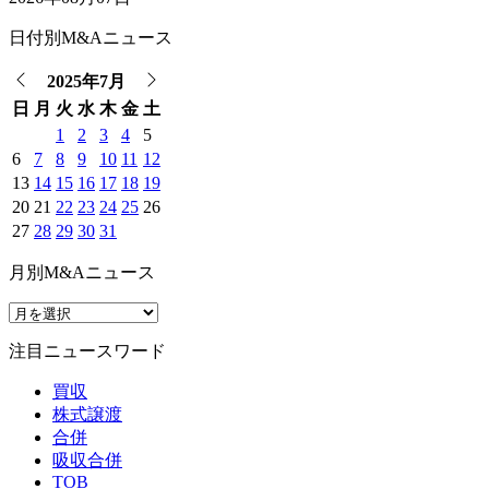
日付別M&Aニュース
2025年7月
日
月
火
水
木
金
土
1
2
3
4
5
6
7
8
9
10
11
12
13
14
15
16
17
18
19
20
21
22
23
24
25
26
27
28
29
30
31
月別M&Aニュース
注目ニュースワード
買収
株式譲渡
合併
吸収合併
TOB