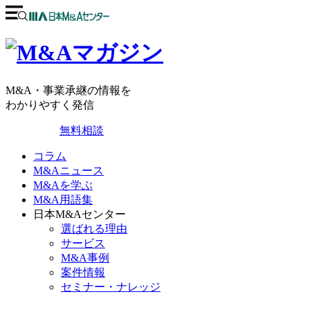
M&A・事業承継の情報を
わかりやすく発信
無料相談
コラム
M&Aニュース
M&Aを学ぶ
M&A用語集
日本M&Aセンター
選ばれる理由
サービス
M&A事例
案件情報
セミナー・ナレッジ