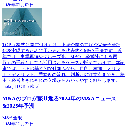
2026年07月03日
TOB（株式公開買付け）は、上場企業の買収や完全子会社
化を実現するために用いられる代表的なM&A手法です。近
年では、事業再編やグループ化、MBO（経営陣による買
収）の手段としても活用されるケースが増えています。本記
事では、TOBの基本的な仕組みから、目的、種類、メリッ
ト・デメリット、手続きの流れ、判断時の注意点までを、株
主・経営者それぞれの立場からわかりやすく解説します。
mokuji]TOB（株式
M&Aのプロが振り返る2024年のM&Aニュース
&2025年予測
M&A全般
2024年12月23日