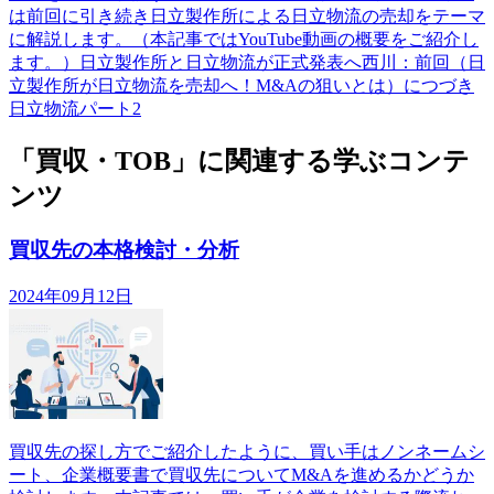
は前回に引き続き日立製作所による日立物流の売却をテーマ
に解説します。（本記事ではYouTube動画の概要をご紹介し
ます。）日立製作所と日立物流が正式発表へ西川：前回（日
立製作所が日立物流を売却へ！M&Aの狙いとは）につづき
日立物流パート2
「買収・TOB」に関連する学ぶコンテ
ンツ
買収先の本格検討・分析
2024年09月12日
買収先の探し方でご紹介したように、買い手はノンネームシ
ート、企業概要書で買収先についてM&Aを進めるかどうか