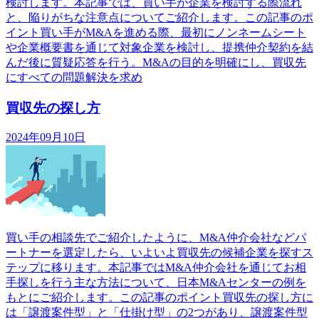
検討します。本記事では、買い手が企業を検討する際流れ
と、陥りがちな注意点についてご紹介します。この記事のポ
イント買い手がM&Aを進める際、最初にノンネームシート
や企業概要書を通じて対象企業を検討し、提携仲介契約を結
んだ後に質疑応答を行う。M&Aの目的を明確にし、買収先
にすべての問題解決を求め
買収先の探し方
2024年09月10日
買い手の相談先でご紹介したように、M&A仲介会社などパ
ートナーを選定したら、いよいよ買収先の候補企業を探すス
テップに移ります。本記事ではM&A仲介会社を通じてお相
手探しを行う主な方法について、日本M&Aセンターの例を
もとにご紹介します。この記事のポイント買収先の探し方に
は「譲渡案件型」と「仕掛け型」の2つがあり、譲渡案件型