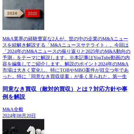
M&A業界の経験豊富な2人が、世の中の企業のM&Aニュー
スを紐解き解説する「M&Aニュースサテライト」。今回は
「2024年のM&Aニュースの振り返りと2025年のM&A動向の
予測」をテーマに解説します。※本記事はYouTube動画の内
容を編集してご紹介します。解説のポイント2024年のM&A
市場は大きく変化し、特にTOBやMBO案件が目立つ年であ
った。特に「同意なき買収提案」が多く見られた。第一生
同意なき買収（敵対的買収）とは？対応方針や事
例を解説
M&A全般
2024年08月20日