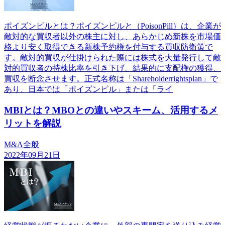
ポイズンピルとは？ポイズンピルと（PoisonPill）は、企業が
敵対的な買収者以外の株主に対し、あらかじめ新株を市場価
格より安く取得できる新株予約権を付与する買収防衛策で
す。敵対的買収が仕掛けられた際には株式を大量発行して敵
対的買収者の持株比率を引き下げ、結果的に支配権の獲得、
買収を断念させます。正式名称は「Shareholderrightsplan」で
あり、日本では「ポイズンピル」または「ライ
MBIとは？MBOとの違いやスキーム、活用するメ
リットを解説
M&A全般
2022年09月21日