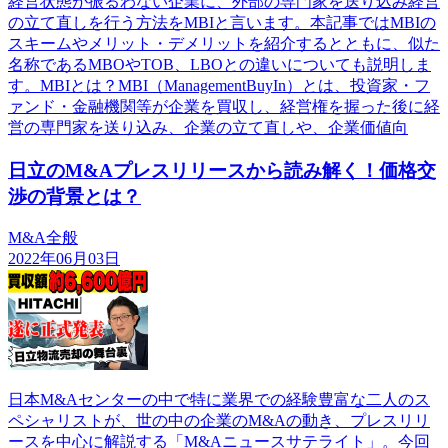
経営状態が振るわない企業に、外部の専門家を送り込み経営
の立て直しを行う方法をMBIと言います。本記事ではMBIの
スキームやメリット・デメリットを紹介するとともに、似た
名称であるMBOやTOB、LBOとの違いについても説明しま
す。MBIとは？MBI（ManagementBuyIn）とは、投資家・フ
ァンド・金融機関等が企業を買収し、経営権を握った後に経
営の専門家を送り込み、企業の立て直しや、企業価値向
日立のM&Aプレスリリースから読み解く！価格交
渉の背景とは？
M&A全般
2022年06月03日
日本M&Aセンターの中で特に業界での経験豊富な二人のス
ペシャリストが、世の中の企業のM&Aの動き、プレスリリ
ースを中心に解説する「M&Aニュースサテライト」。今回