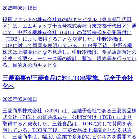
2025年06月16日
投資ファンドの株式会社丸の内キャピタル（東京都千代田
区）は、エムキャップ十五号株式会社（東京都千代田区）通
じて、中野冷機株式会社（6411）の普通株式を公開買付け
（TOB）により取得することを決定した。中野冷機は、
TOBに対して賛同を表明している。TOB完了後、中野冷機
株式は上場廃止となる見通し。中野冷機は、食品店舗向けの
冷凍・冷蔵ショーケース等の設計、製造、販売等を行ってい
る。目的丸の内キャピタ
三菱商事が三菱食品に対しTOB実施、完全子会社
化へ
2025年05月08日
三菱商事株式会社（8058）は、連結子会社である三菱食品株
式会社（7451）の普通株式を、公開買付け（TOB）により
取得すると発表した。三菱食品は、TOBに対して賛同を表
明している。TOB完了後、三菱食品は上場廃止となる見通
し。三菱商事は、幅広い産業で多角的なビジネスを展開する