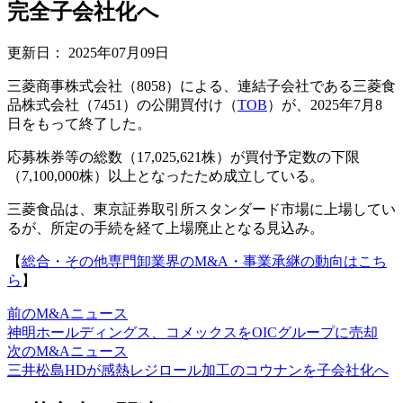
完全子会社化へ
更新日：
2025年07月09日
三菱商事株式会社（8058）による、連結子会社である三菱食
品株式会社（7451）の公開買付け（
TOB
）が、2025年7月8
日をもって終了した。
応募株券等の総数（17,025,621株）が買付予定数の下限
（7,100,000株）以上となったため成立している。
三菱食品は、東京証券取引所スタンダード市場に上場してい
るが、所定の手続を経て上場廃止となる見込み。
【
総合・その他専門卸業界のM&A・事業承継の動向はこち
ら
】
前のM&Aニュース
神明ホールディングス、コメックスをOICグループに売却
次のM&Aニュース
三井松島HDが感熱レジロール加工のコウナンを子会社化へ