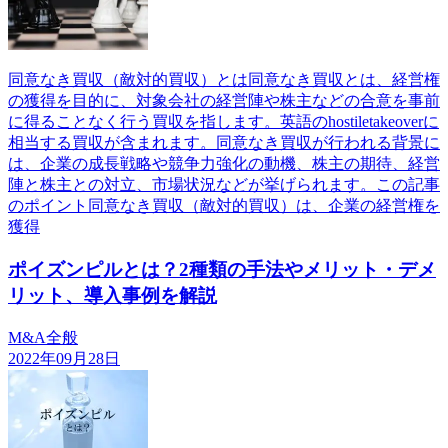
同意なき買収（敵対的買収）とは同意なき買収とは、経営権
の獲得を目的に、対象会社の経営陣や株主などの合意を事前
に得ることなく行う買収を指します。英語のhostiletakeoverに
相当する買収が含まれます。同意なき買収が行われる背景に
は、企業の成長戦略や競争力強化の動機、株主の期待、経営
陣と株主との対立、市場状況などが挙げられます。この記事
のポイント同意なき買収（敵対的買収）は、企業の経営権を
獲得
ポイズンピルとは？2種類の手法やメリット・デメ
リット、導入事例を解説
M&A全般
2022年09月28日