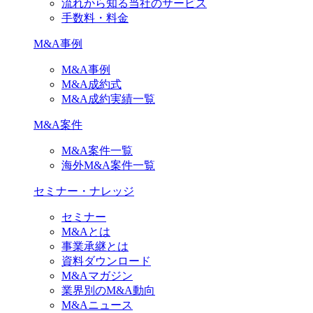
流れから知る当社のサービス
手数料・料金
M&A事例
M&A事例
M&A成約式
M&A成約実績一覧
M&A案件
M&A案件一覧
海外M&A案件一覧
セミナー・ナレッジ
セミナー
M&Aとは
事業承継とは
資料ダウンロード
M&Aマガジン
業界別のM&A動向
M&Aニュース