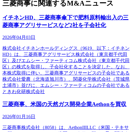
三菱商事に関連するM&Aニュース
イチネンHD、三菱商事傘下で肥料原料輸出入の三
菱商事アグリサービスなど2社を子会社化
2026年04月03日
株式会社イチネンホールディングス（9619、以下：イチネン
HD）は、三菱商事アグリサービス株式会社（東京都千代田
区）及びエムシー・ファーティコム株式会社（東京都千代田
区）の株式を取得し、子会社化することを決定した。なお、
本株式取得に伴い、三菱商事アグリサービスの子会社である
株式会社愛農（北海道旭川市）、関菱化学株式会社（茨城県
土浦市）並びに、エムシー・ファーティコムの子会社である
ときわ化研株式会社
三菱商事、米国の天然ガス開発企業Aethonを買収
2026年01月16日
三菱商事株式会社（8058）は、AethonIIILLC（米国・テキサ