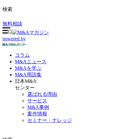
検索
無料相談
powered by
コラム
M&A
ニュース
M&Aを
学ぶ
M&A
用語集
日本M&A
センター
選ばれる理由
サービス
M&A事例
案件情報
セミナー・ナレッジ