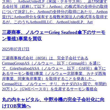
ス州）、AethonUnitedLP（米国・テキサス州）、及び関連す
る会社等（総称して以下：Aethon）の株式等の全持分の取得
について決定した。Aethonの全持分の取得にあたり、Aethon
並びにAethon持分を保有する複数米国法人の株式等を取得す
るが、このうちAethonIIILLC、AethonUnitedLP、Aet
三菱商事、ノルウェーGrieg Seafood傘下のサーモ
ン養殖3事業を買収
2025年07月17日
三菱商事株式会社（8058）は、完全子会社である
CermaqGroupAS（ノルウェー、以下：Cermaq社）を通じ
て、GriegSeafoodASA（ノルウェー、以下：GSF社）傘下に
あるサーモン養殖3事業（ノルウェー北部事業、カナダ西海
岸事業、同東海岸事業）を取得することを発表した。
Cermaq社は、ノルウェー、チリ、カナダの3ヶ国で、年間約
20万トン（GWEベース※）を生産するサーモン養殖会
丸の内キャピタル、中野冷機の完全子会社化に向
けTOB実施へ