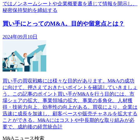
ではノンネームシートや企業概要書を通じて情報を開示し、
秘密保持契約を締結する
買い手にとってのM&A。目的や留意点とは？
2024年09月10日
買い手の買収戦略には様々な目的があります。M&Aの成功
に向けて、押さえておきたいポイントを確認していきましょ
う。この記事のポイント買い手がM&Aを行う目的には、市
場シェアの拡大、事業領域の拡大、事業の多角化、人材獲
得・技術力向上、効率性の向上がある。買収により、企業は
迅速に成長を加速し、顧客ベースや販売チャネルを拡大する
ことができる。M&Aにはコストや中長期的な取り組みが必
要で、成約後の経営統合計
M&Aニュース検索