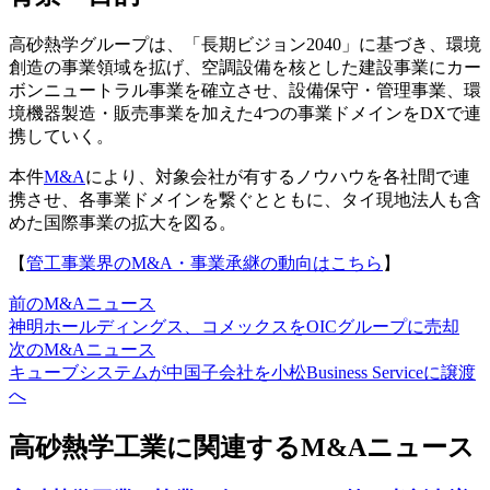
高砂熱学グループは、「長期ビジョン2040」に基づき、環境
創造の事業領域を拡げ、空調設備を核とした建設事業にカー
ボンニュートラル事業を確立させ、設備保守・管理事業、環
境機器製造・販売事業を加えた4つの事業ドメインをDXで連
携していく。
本件
M&A
により、対象会社が有するノウハウを各社間で連
携させ、各事業ドメインを繋ぐとともに、タイ現地法人も含
めた国際事業の拡大を図る。
【
管工事業界のM&A・事業承継の動向はこちら
】
前のM&Aニュース
神明ホールディングス、コメックスをOICグループに売却
次のM&Aニュース
キューブシステムが中国子会社を小松Business Serviceに譲渡
へ
高砂熱学工業に関連するM&Aニュース