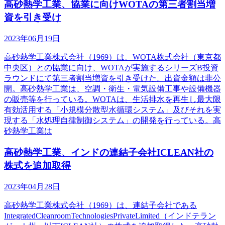
高砂熱学工業、協業に向けWOTAの第三者割当増
資を引き受け
2023年06月19日
高砂熱学工業株式会社（1969）は、WOTA株式会社（東京都
中央区）との協業に向け、WOTAが実施するシリーズB投資
ラウンドにて第三者割当増資を引き受けた。出資金額は非公
開。高砂熱学工業は、空調・衛生・電気設備工事や設備機器
の販売等を行っている。WOTAは、生活排水を再生し最大限
有効活用する「小規模分散型水循環システム」及びそれを実
現する「水処理自律制御システム」の開発を行っている。高
砂熱学工業は
高砂熱学工業、インドの連結子会社ICLEAN社の
株式を追加取得
2023年04月28日
高砂熱学工業株式会社（1969）は、連結子会社である
IntegratedCleanroomTechnologiesPrivateLimited（インドテラン