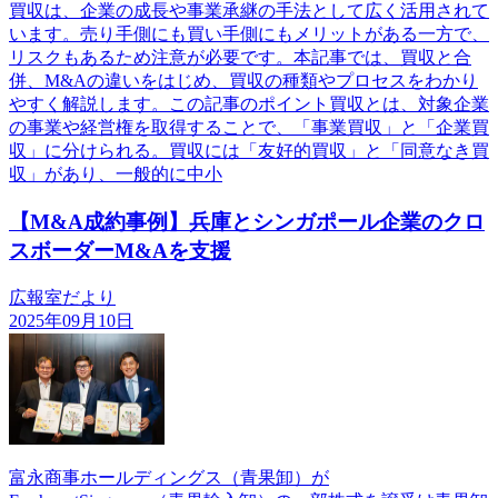
買収は、企業の成長や事業承継の手法として広く活用されて
います。売り手側にも買い手側にもメリットがある一方で、
リスクもあるため注意が必要です。本記事では、買収と合
併、M&Aの違いをはじめ、買収の種類やプロセスをわかり
やすく解説します。この記事のポイント買収とは、対象企業
の事業や経営権を取得することで、「事業買収」と「企業買
収」に分けられる。買収には「友好的買収」と「同意なき買
収」があり、一般的に中小
【M&A成約事例】兵庫とシンガポール企業のクロ
スボーダーM&Aを支援
広報室だより
2025年09月10日
富永商事ホールディングス（青果卸）が