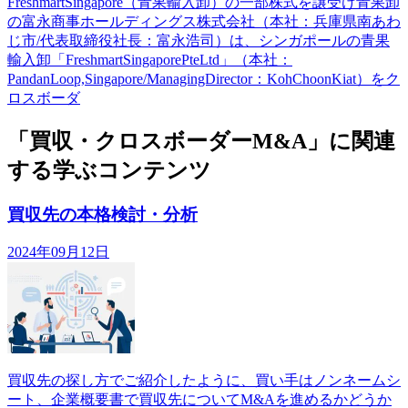
FreshmartSingapore（青果輸入卸）の一部株式を譲受け青果卸
の富永商事ホールディングス株式会社（本社：兵庫県南あわ
じ市/代表取締役社長：富永浩司）は、シンガポールの青果
輸入卸「FreshmartSingaporePteLtd」（本社：
PandanLoop,Singapore/ManagingDirector：KohChoonKiat）をク
ロスボーダ
「買収・クロスボーダーM&A」に関連
する学ぶコンテンツ
買収先の本格検討・分析
2024年09月12日
買収先の探し方でご紹介したように、買い手はノンネームシ
ート、企業概要書で買収先についてM&Aを進めるかどうか