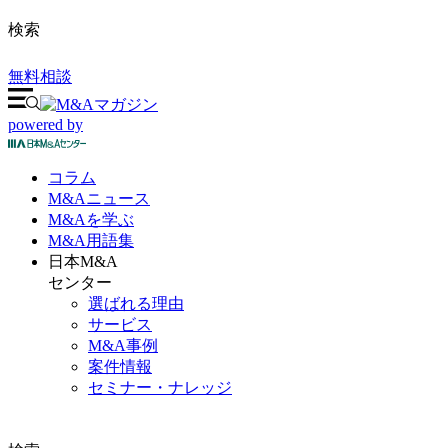
検索
無料相談
powered by
コラム
M&A
ニュース
M&Aを
学ぶ
M&A
用語集
日本M&A
センター
選ばれる理由
サービス
M&A事例
案件情報
セミナー・ナレッジ