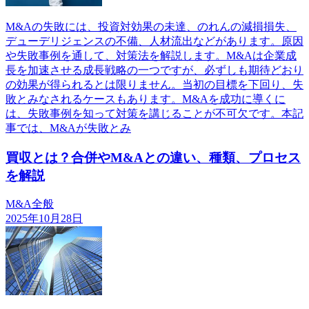
M&Aの失敗には、投資対効果の未達、のれんの減損損失、
デューデリジェンスの不備、人材流出などがあります。原因
や失敗事例を通して、対策法を解説します。M&Aは企業成
長を加速させる成長戦略の一つですが、必ずしも期待どおり
の効果が得られるとは限りません。当初の目標を下回り、失
敗とみなされるケースもあります。M&Aを成功に導くに
は、失敗事例を知って対策を講じることが不可欠です。本記
事では、M&Aが失敗とみ
買収とは？合併やM&Aとの違い、種類、プロセス
を解説
M&A全般
2025年10月28日