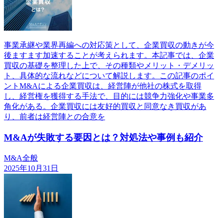
事業承継や業界再編への対応策として、企業買収の動きが今
後ますます加速することが考えられます。本記事では、企業
買収の基礎を整理した上で、その種類やメリット・デメリッ
ト、具体的な流れなどについて解説します。この記事のポイ
ントM&Aによる企業買収は、経営陣が他社の株式を取得
し、経営権を獲得する手法で、目的には競争力強化や事業多
角化がある。企業買収には友好的買収と同意なき買収があ
り、前者は経営陣との合意を
M&Aが失敗する要因とは？対処法や事例も紹介
M&A全般
2025年10月31日