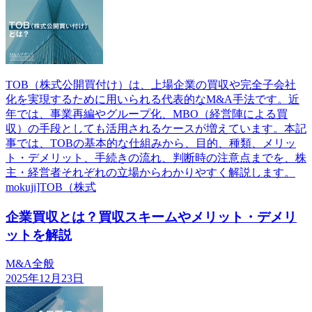
TOB（株式公開買付け）は、上場企業の買収や完全子会社
化を実現するために用いられる代表的なM&A手法です。近
年では、事業再編やグループ化、MBO（経営陣による買
収）の手段としても活用されるケースが増えています。本記
事では、TOBの基本的な仕組みから、目的、種類、メリッ
ト・デメリット、手続きの流れ、判断時の注意点までを、株
主・経営者それぞれの立場からわかりやすく解説します。
mokuji]TOB（株式
企業買収とは？買収スキームやメリット・デメリ
ットを解説
M&A全般
2025年12月23日