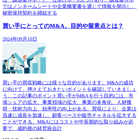
ではノンネームシートや企業概要書を通じて情報を開示し、
秘密保持契約を締結する
買い手にとってのM&A。目的や留意点とは？
2024年09月10日
買い手の買収戦略には様々な目的があります。M&Aの成功
に向けて、押さえておきたいポイントを確認していきましょ
う。この記事のポイント買い手がM&Aを行う目的には、市
場シェアの拡大、事業領域の拡大、事業の多角化、人材獲
得・技術力向上、効率性の向上がある。買収により、企業は
迅速に成長を加速し、顧客ベースや販売チャネルを拡大する
ことができる。M&Aにはコストや中長期的な取り組みが必
要で、成約後の経営統合計