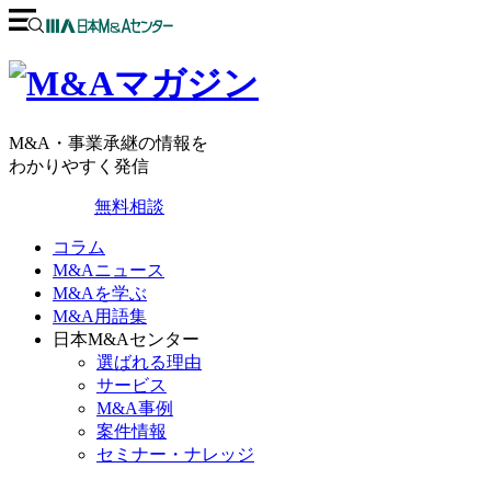
M&A・事業承継の情報を
わかりやすく発信
無料相談
コラム
M&Aニュース
M&Aを学ぶ
M&A用語集
日本M&Aセンター
選ばれる理由
サービス
M&A事例
案件情報
セミナー・ナレッジ