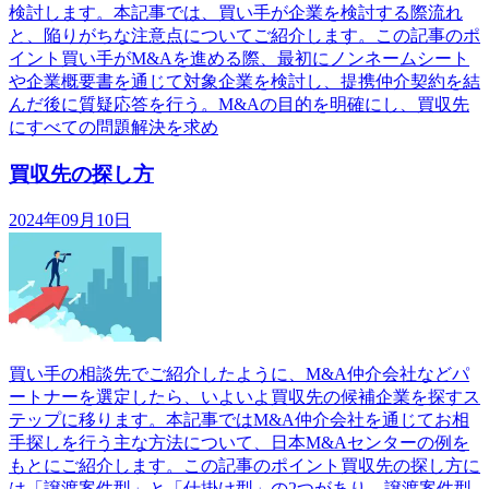
検討します。本記事では、買い手が企業を検討する際流れ
と、陥りがちな注意点についてご紹介します。この記事のポ
イント買い手がM&Aを進める際、最初にノンネームシート
や企業概要書を通じて対象企業を検討し、提携仲介契約を結
んだ後に質疑応答を行う。M&Aの目的を明確にし、買収先
にすべての問題解決を求め
買収先の探し方
2024年09月10日
買い手の相談先でご紹介したように、M&A仲介会社などパ
ートナーを選定したら、いよいよ買収先の候補企業を探すス
テップに移ります。本記事ではM&A仲介会社を通じてお相
手探しを行う主な方法について、日本M&Aセンターの例を
もとにご紹介します。この記事のポイント買収先の探し方に
は「譲渡案件型」と「仕掛け型」の2つがあり、譲渡案件型