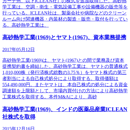
ガーナ州、以下ICLEAN社）の株式を追加取得した。高砂熱
学工業は、空調・衛生・電気設備工事や設備機器の販売等を
行っている。ICLEAN社は、製薬会社や病院などのクリーン
ルーム向け関連機器・内装材の製造・販売・取付を行ってい
る。高砂熱学工業は、
高砂熱学工業(1969)とヤマト(1967)、資本業務提携
2017年05月12日
高砂熱学工業(1969)は、ヤマト(1967)との間で業務及び資本
提携契約書を締結した。高砂熱学工業は、ヤマトの普通株式
1,010,000株（発行済株式総数の3.75％）をヤマト株式の第三
者割当による自己株式処分により取得する。取得価額は
554,490,000円。またヤマトは、本自己株式の処分による資金
調達額を上限額として、市場内買付けの方法により高砂熱学
工業株式を取得する。本件M&Aにより、高砂
高砂熱学工業(1969)、インドの医薬品産業ICLEAN
社株式を取得
2015年12月16日