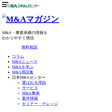
M&A・事業承継の情報を
わかりやすく発信
無料相談
コラム
M&Aニュース
M&Aを学ぶ
M&A用語集
日本M&Aセンター
選ばれる理由
サービス
M&A事例
案件情報
セミナー・ナレッジ