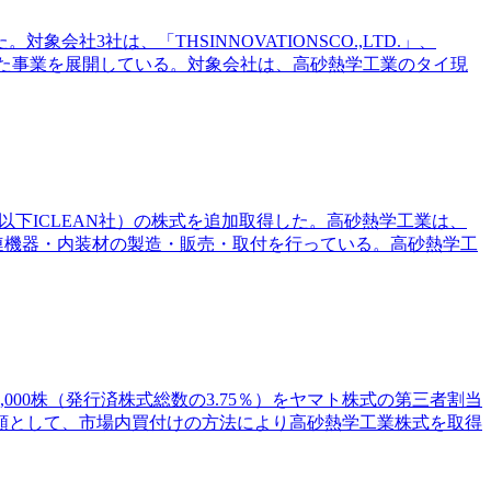
社3社は、「THSINNOVATIONSCO.,LTD.」、
備を中心とした事業を展開している。対象会社は、高砂熱学工業のタイ現
テランガーナ州、以下ICLEAN社）の株式を追加取得した。高砂熱学工業は、
連機器・内装材の製造・販売・取付を行っている。高砂熱学工
0,000株（発行済株式総数の3.75％）をヤマト株式の第三者割当
上限額として、市場内買付けの方法により高砂熱学工業株式を取得