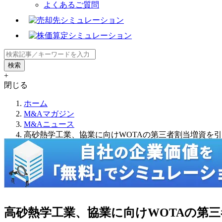
よくあるご質問
+
閉じる
ホーム
M&Aマガジン
M&Aニュース
高砂熱学工業、協業に向けWOTAの第三者割当増資を
高砂熱学工業、協業に向けWOTAの第