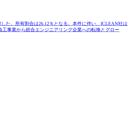
済普通株式を取得した。所有割合は26.12％となる。本件に伴い、ICLEAN社は
負工事業から総合エンジニアリング企業への転換とグロー