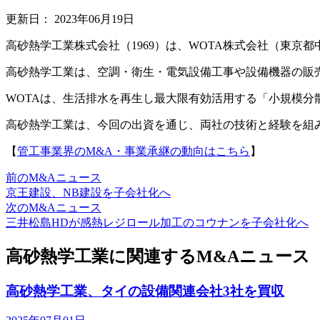
更新日：
2023年06月19日
高砂熱学工業株式会社（1969）は、WOTA株式会社（東京
高砂熱学工業は、空調・衛生・電気設備工事や設備機器の販
WOTAは、生活排水を再生し最大限有効活用する「小規模
高砂熱学工業は、今回の出資を通じ、両社の技術と経験を組
【
管工事業界のM&A・事業承継の動向はこちら
】
前のM&Aニュース
京王建設、NB建設を子会社化へ
次のM&Aニュース
三井松島HDが感熱レジロール加工のコウナンを子会社化へ
高砂熱学工業に関連するM&Aニュース
高砂熱学工業、タイの設備関連会社3社を買収