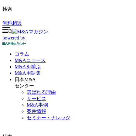
検索
無料相談
powered by
コラム
M&A
ニュース
M&Aを
学ぶ
M&A
用語集
日本M&A
センター
選ばれる理由
サービス
M&A事例
案件情報
セミナー・ナレッジ