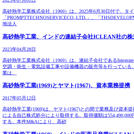
2025年07月01日
高砂熱学工業株式会社（1969）は、2025年6月30日付で、タ
「PROMPTTECHNOSERVICECO.,LTD.」、「TH
地法人
高砂熱学工業、インドの連結子会社ICLEAN社の
2023年04月28日
高砂熱学工業株式会社（1969）は、連結子会社であるIntegratedC
空調・衛生・電気設備工事や設備機器の販売等を行っている。
業は、
高砂熱学工業(1969)とヤマト(1967)、資本業務提携
2017年05月12日
高砂熱学工業(1969)は、ヤマト(1967)との間で業務及び資
による自己株式処分により取得する。取得価額は554,490
する。本件M&Aにより、高砂