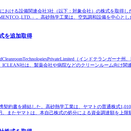
イにおける設備関連会社3社（以下：対象会社）の株式を取得した。対象会
SDEVELOPMENTCO.,LTD.」。高砂熱学工業は、空気調和設
株式を追加取得
leanroomTechnologiesPrivateLimited（インド
ICLEAN社は、製薬会社や病院などのクリーンルーム向け関
本提携契約書を締結した。高砂熱学工業は、ヤマトの普通株式1,01
,000円。またヤマトは、本自己株式の処分による資金調達額を