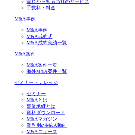
流れから知る当社のサービス
手数料・料金
M&A事例
M&A事例
M&A成約式
M&A成約実績一覧
M&A案件
M&A案件一覧
海外M&A案件一覧
セミナー・ナレッジ
セミナー
M&Aとは
事業承継とは
資料ダウンロード
M&Aマガジン
業界別のM&A動向
M&Aニュース