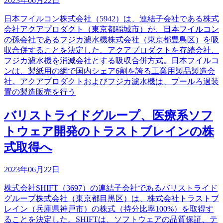
2023年06月22日
日本フイルコン株式会社（5942）は、連結子会社である株式
会社アクアプロダクト（東京都稲城市）が、日本フイルコン
の孫会社であるフジカ濾水機株式会社（東京都豊島区）を吸
収合併することを決定した。アクアプロダクトを存続会社、
フジカ濾水機を消滅会社とする吸収合併方式。日本フイルコ
ンは、製紙用の網で国内シェア6割を誇る工業用製品製造会
社。アクアプロダクトおよびフジカ濾水機は、プールろ過装
置の製造販売を行う
バリストライドグループ、医療系ソフ
トウェア開発のトラストブレインの株
式取得へ
2023年06月22日
株式会社SHIFT（3697）の連結子会社であるバリストライド
グループ株式会社（東京都目黒区）は、株式会社トラストブ
レイン（兵庫県神戸市）の株式（持分比率100%）を取得す
ることを決定した。SHIFTは、ソフトウェアの品質保証、テ