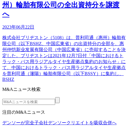
州）輪胎有限公司の全出資持分を譲渡
へ
2023年06月22日
株式会社ブリヂストン（5108）は、普利司通（惠州）輪胎有
限公司（以下BSHZ、中国広東省）の出資持分の全部を、惠
州仲恺新业发展有限公司（中国広東省）に売却することを決
定した。ブリヂストンは2021年12月7日付「中国におけるト
ラック・バス用ラジアルタイヤ生産拠点集約のお知らせ」に
て、中国におけるトラック・バス用ラジアルタイヤ生産拠点
を普利司通（瀋陽）輪胎有限公司（以下BSSY）に集約し、
BSHZ
M&Aニュース検索
注目のM&Aニュース
デンソーが完全子会社デンソークリエイトを吸収合併へ