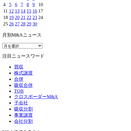
4
5
6
7
8
9
10
11
12
13
14
15
16
17
18
19
20
21
22
23
24
25
26
27
28
29
30
月別M&Aニュース
注目ニュースワード
買収
株式譲渡
合併
吸収合併
TOB
クロスボーダーM&A
子会社
吸収分割
事業譲渡
会社分割