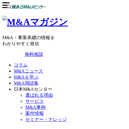
M&A・事業承継の情報を
わかりやすく発信
無料相談
コラム
M&Aニュース
M&Aを学ぶ
M&A用語集
日本M&Aセンター
選ばれる理由
サービス
M&A事例
案件情報
セミナー・ナレッジ