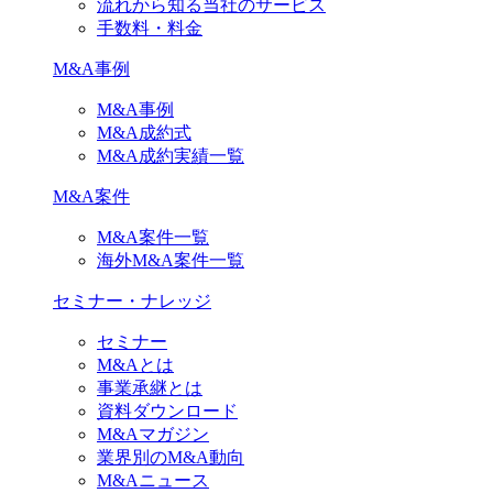
流れから知る当社のサービス
手数料・料金
M&A事例
M&A事例
M&A成約式
M&A成約実績一覧
M&A案件
M&A案件一覧
海外M&A案件一覧
セミナー・ナレッジ
セミナー
M&Aとは
事業承継とは
資料ダウンロード
M&Aマガジン
業界別のM&A動向
M&Aニュース