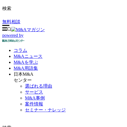
検索
無料相談
powered by
コラム
M&A
ニュース
M&Aを
学ぶ
M&A
用語集
日本M&A
センター
選ばれる理由
サービス
M&A事例
案件情報
セミナー・ナレッジ