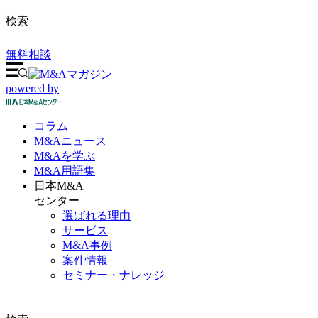
検索
無料相談
powered by
コラム
M&A
ニュース
M&Aを
学ぶ
M&A
用語集
日本M&A
センター
選ばれる理由
サービス
M&A事例
案件情報
セミナー・ナレッジ