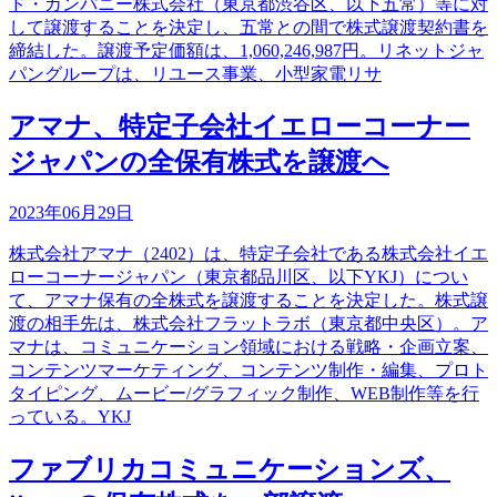
ド・カンパニー株式会社（東京都渋谷区、以下五常）等に対
して譲渡することを決定し、五常との間で株式譲渡契約書を
締結した。譲渡予定価額は、1,060,246,987円。リネットジャ
パングループは、リユース事業、小型家電リサ
アマナ、特定子会社イエローコーナー
ジャパンの全保有株式を譲渡へ
2023年06月29日
株式会社アマナ（2402）は、特定子会社である株式会社イエ
ローコーナージャパン（東京都品川区、以下YKJ）につい
て、アマナ保有の全株式を譲渡することを決定した。株式譲
渡の相手先は、株式会社フラットラボ（東京都中央区）。ア
マナは、コミュニケーション領域における戦略・企画立案、
コンテンツマーケティング、コンテンツ制作・編集、プロト
タイピング、ムービー/グラフィック制作、WEB制作等を行
っている。YKJ
ファブリカコミュニケーションズ、