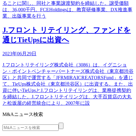
ることに関し、同社と事業譲渡契約を締結した。譲受価額
は、36,000千円。FCEHoldingsは、教育研修事業、DX推進事
業、出版事業を行う
J.フロント リテイリング、ファンドを
通じTieUpsに出資へ
2023年06月29日
J.フロントリテイリング株式会社（3086）は、イグニショ
ン・ポイントベンチャーパートナーズ株式会社（東京都渋谷
区）と共同で運営する「JFRMIRAICREATORSFund」を通じ
て、TieUps株式会社（東京都渋谷区）に出資する。また、出
資に伴いTieUpsとJ.フロントリテイリングは、業務提携契約
を締結した。J.フロントリテイリングは、大手百貨店の大丸
と松坂屋の経営統合により、2007年に設
M&Aニュース検索