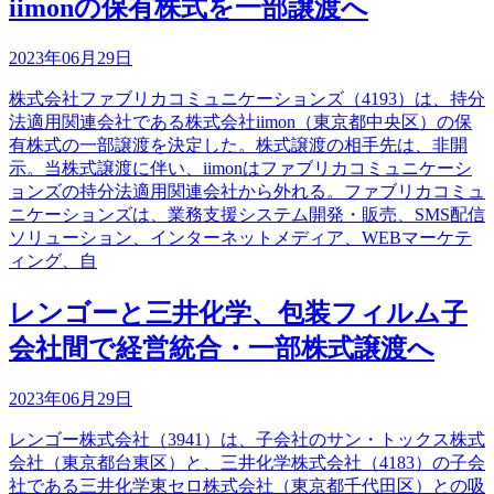
iimonの保有株式を一部譲渡へ
2023年06月29日
株式会社ファブリカコミュニケーションズ（4193）は、持分
法適用関連会社である株式会社iimon（東京都中央区）の保
有株式の一部譲渡を決定した。株式譲渡の相手先は、非開
示。当株式譲渡に伴い、iimonはファブリカコミュニケーシ
ョンズの持分法適用関連会社から外れる。ファブリカコミュ
ニケーションズは、業務支援システム開発・販売、SMS配信
ソリューション、インターネットメディア、WEBマーケテ
ィング、自
レンゴーと三井化学、包装フィルム子
会社間で経営統合・一部株式譲渡へ
2023年06月29日
レンゴー株式会社（3941）は、子会社のサン・トックス株式
会社（東京都台東区）と、三井化学株式会社（4183）の子会
社である三井化学東セロ株式会社（東京都千代田区）との吸