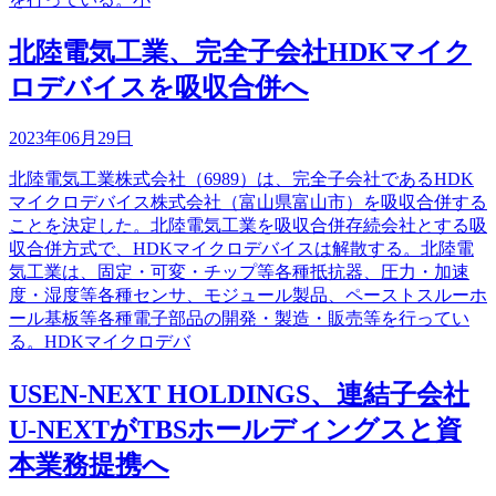
北陸電気工業、完全子会社HDKマイク
ロデバイスを吸収合併へ
2023年06月29日
北陸電気工業株式会社（6989）は、完全子会社であるHDK
マイクロデバイス株式会社（富山県富山市）を吸収合併する
ことを決定した。北陸電気工業を吸収合併存続会社とする吸
収合併方式で、HDKマイクロデバイスは解散する。北陸電
気工業は、固定・可変・チップ等各種抵抗器、圧力・加速
度・湿度等各種センサ、モジュール製品、ペーストスルーホ
ール基板等各種電子部品の開発・製造・販売等を行ってい
る。HDKマイクロデバ
USEN-NEXT HOLDINGS、連結子会社
U-NEXTがTBSホールディングスと資
本業務提携へ