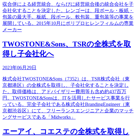
収合併による経営統合、ならびに経営統合後の統合会社を子
会社化することを決定した。レンゴーは、段ボール・板紙・
包装の最大手。板紙、段ボール、軟包装、重包装等の事業を
展開している。2015年10月にポリプロヒレンフィルムの専業
メーカー
TWOSTONE&Sons、TSRの全株式を取
得し子会社化へ
2023年06月29日
株式会社TWOSTONE&Sons（7352）は、TSR株式会社（東
京都港区）の全株式を取得し、子会社化することを決定し
た。取得価格は、アドバイザリー費用等も含め約437百万
円。TWOSTONE&Sonsは、ITを活用したサービス事業を行
っている。完全子会社である株式会社BrandingEngineer（東
京都渋谷区）にて、フリーランスエンジニアと企業のマッチ
ングサービスである「Midworks」
エーアイ、コエステの全株式を取得し