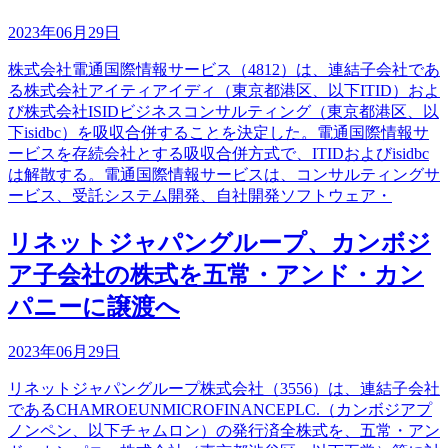
2023年06月29日
株式会社電通国際情報サービス（4812）は、連結子会社であ
る株式会社アイティアイディ（東京都港区、以下ITID）およ
び株式会社ISIDビジネスコンサルティング（東京都港区、以
下isidbc）を吸収合併することを決定した。電通国際情報サ
ービスを存続会社とする吸収合併方式で、ITIDおよびisidbc
は解散する。電通国際情報サービスは、コンサルティングサ
ービス、受託システム開発、自社開発ソフトウェア・
リネットジャパングループ、カンボジ
ア子会社の株式を五常・アンド・カン
パニーに譲渡へ
2023年06月29日
リネットジャパングループ株式会社（3556）は、連結子会社
であるCHAMROEUNMICROFINANCEPLC.（カンボジアプ
ノンペン、以下チャムロン）の発行済全株式を、五常・アン