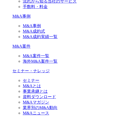
流れから知る当社のサービス
手数料・料金
M&A事例
M&A事例
M&A成約式
M&A成約実績一覧
M&A案件
M&A案件一覧
海外M&A案件一覧
セミナー・ナレッジ
セミナー
M&Aとは
事業承継とは
資料ダウンロード
M&Aマガジン
業界別のM&A動向
M&Aニュース