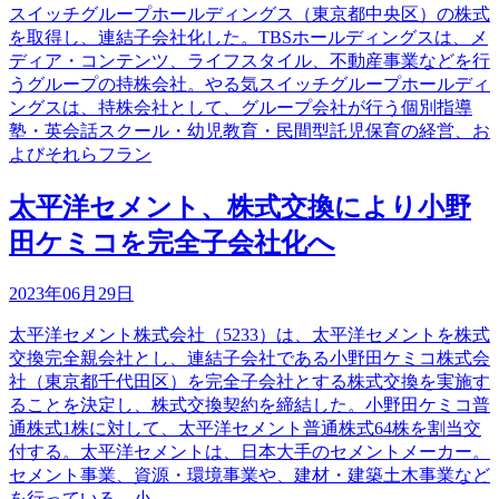
スイッチグループホールディングス（東京都中央区）の株式
を取得し、連結子会社化した。TBSホールディングスは、メ
ディア・コンテンツ、ライフスタイル、不動産事業などを行
うグループの持株会社。やる気スイッチグループホールディ
ングスは、持株会社として、グループ会社が行う個別指導
塾・英会話スクール・幼児教育・民間型託児保育の経営、お
よびそれらフラン
太平洋セメント、株式交換により小野
田ケミコを完全子会社化へ
2023年06月29日
太平洋セメント株式会社（5233）は、太平洋セメントを株式
交換完全親会社とし、連結子会社である小野田ケミコ株式会
社（東京都千代田区）を完全子会社とする株式交換を実施す
ることを決定し、株式交換契約を締結した。小野田ケミコ普
通株式1株に対して、太平洋セメント普通株式64株を割当交
付する。太平洋セメントは、日本大手のセメントメーカー。
セメント事業、資源・環境事業や、建材・建築土木事業など
を行っている。小