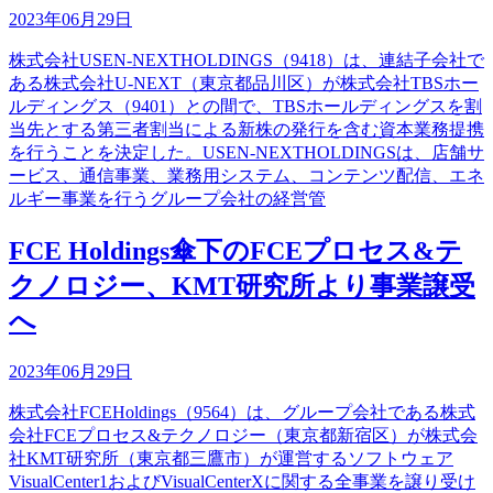
2023年06月29日
株式会社USEN-NEXTHOLDINGS（9418）は、連結子会社で
ある株式会社U-NEXT（東京都品川区）が株式会社TBSホー
ルディングス（9401）との間で、TBSホールディングスを割
当先とする第三者割当による新株の発行を含む資本業務提携
を行うことを決定した。USEN-NEXTHOLDINGSは、店舗サ
ービス、通信事業、業務用システム、コンテンツ配信、エネ
ルギー事業を行うグループ会社の経営管
FCE Holdings傘下のFCEプロセス&テ
クノロジー、KMT研究所より事業譲受
へ
2023年06月29日
株式会社FCEHoldings（9564）は、グループ会社である株式
会社FCEプロセス&テクノロジー（東京都新宿区）が株式会
社KMT研究所（東京都三鷹市）が運営するソフトウェア
VisualCenter1およびVisualCenterXに関する全事業を譲り受け