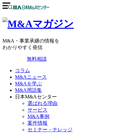
M&A・事業承継の情報を
わかりやすく発信
無料相談
コラム
M&Aニュース
M&Aを学ぶ
M&A用語集
日本M&Aセンター
選ばれる理由
サービス
M&A事例
案件情報
セミナー・ナレッジ