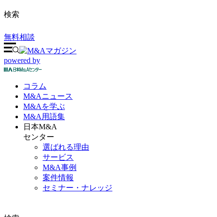
検索
無料相談
powered by
コラム
M&A
ニュース
M&Aを
学ぶ
M&A
用語集
日本M&A
センター
選ばれる理由
サービス
M&A事例
案件情報
セミナー・ナレッジ