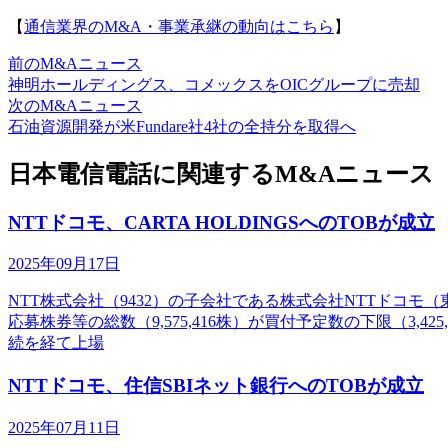
【
通信業界のM&A・事業承継の動向はこちら
】
前のM&Aニュース
神明ホールディングス、コメックスをOICグループに売却
次のM&Aニュース
石油資源開発が米Fundare社4社の全持分を取得へ
日本電信電話に関連するM&Aニュース
NTTドコモ、CARTA HOLDINGSへのTOBが成立
2025年09月17日
NTT株式会社（9432）の子会社である株式会社NTTドコモ（東
応募株券等の総数（9,575,416株）が買付予定数の下限（3,
続を経て上場
NTTドコモ、住信SBIネット銀行へのTOBが成立
2025年07月11日