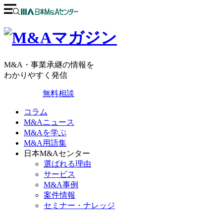
M&A・事業承継の情報を
わかりやすく発信
無料相談
コラム
M&Aニュース
M&Aを学ぶ
M&A用語集
日本M&Aセンター
選ばれる理由
サービス
M&A事例
案件情報
セミナー・ナレッジ