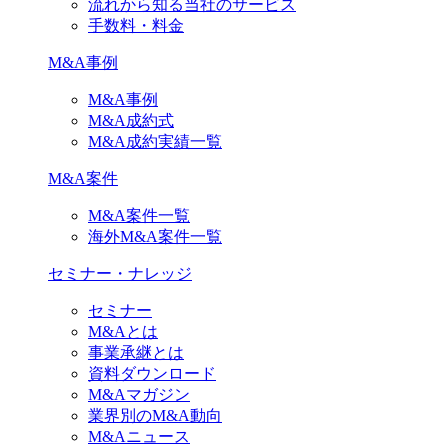
流れから知る当社のサービス
手数料・料金
M&A事例
M&A事例
M&A成約式
M&A成約実績一覧
M&A案件
M&A案件一覧
海外M&A案件一覧
セミナー・ナレッジ
セミナー
M&Aとは
事業承継とは
資料ダウンロード
M&Aマガジン
業界別のM&A動向
M&Aニュース