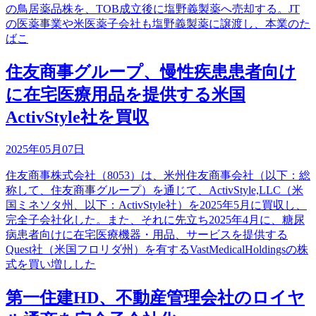
の鳥居薬品株を、TOB成立後に塩野義製薬へ売却する。JT
の医薬事業や米医薬子会社も塩野義製薬に譲渡し、本業のた
ばこ
住友商事グループ、慢性疾患患者向け
に在宅医療用品を提供する米国
ActivStyle社を買収
2025年05月07日
住友商事株式会社（8053）は、米州住友商事会社（以下：総
称して、住友商事グループ）を通じて、ActivStyle,LLC（米
国ミネソタ州、以下：ActivStyle社）を2025年5月に買収し、
完全子会社化した。また、それに先立ち2025年4月に、糖尿
病患者向けに在宅医療機器・用品、サービスを提供する
Quest社（米国フロリダ州）を有するVastMedicalHoldingsの株
式を買い増しした
第一住建HD、不動産管理会社のロイヤ