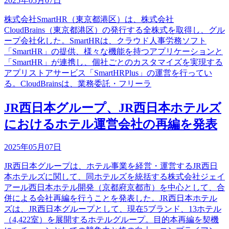
2025年05月07日
株式会社SmartHR（東京都港区）は、株式会社
CloudBrains（東京都港区）の発行する全株式を取得し、グル
ープ会社化した。SmartHRは、クラウド人事労務ソフト
「SmartHR」の提供、様々な機能を持つアプリケーションと
「SmartHR」が連携し、個社ごとのカスタマイズを実現する
アプリストアサービス「SmartHRPlus」の運営を行ってい
る。CloudBrainsは、業務委託・フリーラ
JR西日本グループ、JR西日本ホテルズ
におけるホテル運営会社の再編を発表
2025年05月07日
JR西日本グループは、ホテル事業を経営・運営するJR西日
本ホテルズに関して、同ホテルズを統括する株式会社ジェイ
アール西日本ホテル開発（京都府京都市）を中心として、合
併による会社再編を行うことを発表した。JR西日本ホテル
ズは、JR西日本グループとして、現在5ブランド、13ホテル
（4,422室）を展開するホテルグループ。目的本再編を契機