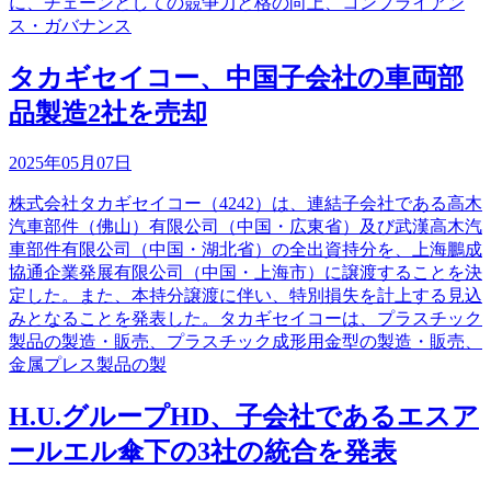
に、チェーンとしての競争力と格の向上、コンプライアン
ス・ガバナンス
タカギセイコー、中国子会社の車両部
品製造2社を売却
2025年05月07日
株式会社タカギセイコー（4242）は、連結子会社である高木
汽車部件（佛山）有限公司（中国・広東省）及び武漢高木汽
車部件有限公司（中国・湖北省）の全出資持分を、上海鵬成
協通企業発展有限公司（中国・上海市）に譲渡することを決
定した。また、本持分譲渡に伴い、特別損失を計上する見込
みとなることを発表した。タカギセイコーは、プラスチック
製品の製造・販売、プラスチック成形用金型の製造・販売、
金属プレス製品の製
H.U.グループHD、子会社であるエスア
ールエル傘下の3社の統合を発表