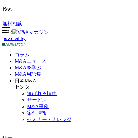
検索
無料相談
powered by
コラム
M&A
ニュース
M&Aを
学ぶ
M&A
用語集
日本M&A
センター
選ばれる理由
サービス
M&A事例
案件情報
セミナー・ナレッジ