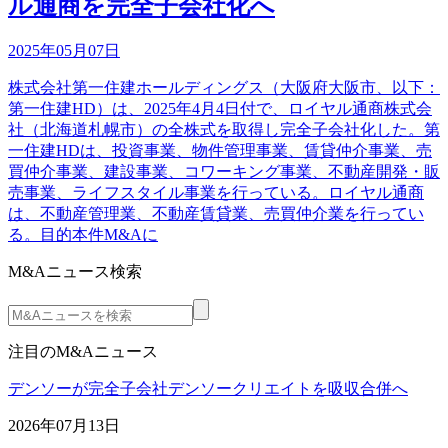
ル通商を完全子会社化へ
2025年05月07日
株式会社第一住建ホールディングス（大阪府大阪市、以下：
第一住建HD）は、2025年4月4日付で、ロイヤル通商株式会
社（北海道札幌市）の全株式を取得し完全子会社化した。第
一住建HDは、投資事業、物件管理事業、賃貸仲介事業、売
買仲介事業、建設事業、コワーキング事業、不動産開発・販
売事業、ライフスタイル事業を行っている。ロイヤル通商
は、不動産管理業、不動産賃貸業、売買仲介業を行ってい
る。目的本件M&Aに
M&Aニュース検索
注目のM&Aニュース
デンソーが完全子会社デンソークリエイトを吸収合併へ
2026年07月13日