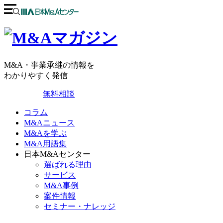
M&A・事業承継の情報を
わかりやすく発信
無料相談
コラム
M&Aニュース
M&Aを学ぶ
M&A用語集
日本M&Aセンター
選ばれる理由
サービス
M&A事例
案件情報
セミナー・ナレッジ