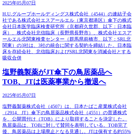
2025年05月07日
H.U.グループホールディングス株式会社（4544）の連結子会
社である株式会社エスアールエル（東京都港区）傘下の株式
会社日本医学臨床検査研究所（京都府久世郡、以下：日本臨
床）、株式会社北信臨床（長野県長野市）、株式会社エスア
ールエル北関東検査センター（群馬県前橋市、以下：SRL北
関東）の3社は、3社の統合に関する契約を締結した。日本臨
床を存続会社、北信臨床およびSRL北関東を消滅会社とする
吸収合併
塩野義製薬がJT傘下の鳥居薬品へ
TOB、JTは医薬事業から撤退へ
2025年05月07日
塩野義製薬株式会社（4507）は、日本たばこ産業株式会社
（2914、JT）傘下の鳥居薬品株式会社（4551）の普通株式
を、公開買付け（TOB）により取得することを決定した。
鳥居薬品は、TOBに対して賛同を表明している。TOB完了
後、鳥居薬品は上場廃止となる見通し。JTは保有する約55%