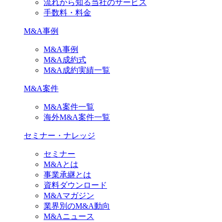
流れから知る当社のサービス
手数料・料金
M&A事例
M&A事例
M&A成約式
M&A成約実績一覧
M&A案件
M&A案件一覧
海外M&A案件一覧
セミナー・ナレッジ
セミナー
M&Aとは
事業承継とは
資料ダウンロード
M&Aマガジン
業界別のM&A動向
M&Aニュース