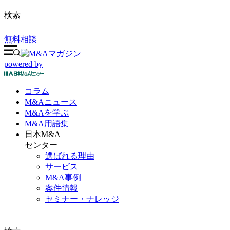
検索
無料相談
powered by
コラム
M&A
ニュース
M&Aを
学ぶ
M&A
用語集
日本M&A
センター
選ばれる理由
サービス
M&A事例
案件情報
セミナー・ナレッジ