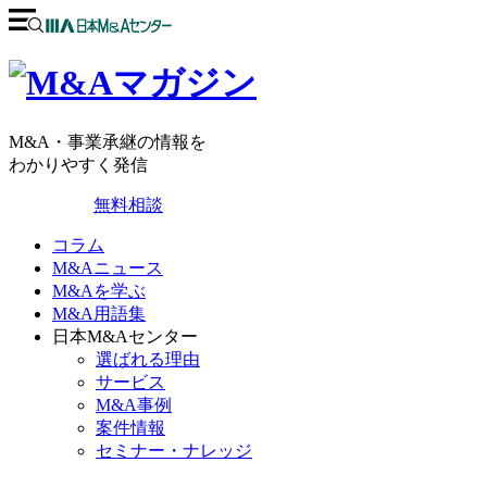
M&A・事業承継の情報を
わかりやすく発信
無料相談
コラム
M&Aニュース
M&Aを学ぶ
M&A用語集
日本M&Aセンター
選ばれる理由
サービス
M&A事例
案件情報
セミナー・ナレッジ