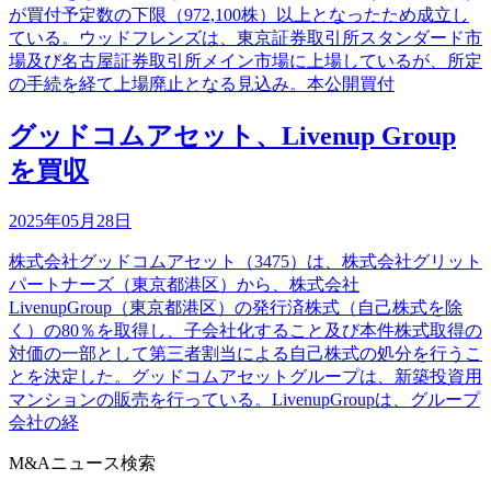
が買付予定数の下限（972,100株）以上となったため成立し
ている。ウッドフレンズは、東京証券取引所スタンダード市
場及び名古屋証券取引所メイン市場に上場しているが、所定
の手続を経て上場廃止となる見込み。本公開買付
グッドコムアセット、Livenup Group
を買収
2025年05月28日
株式会社グッドコムアセット（3475）は、株式会社グリット
パートナーズ（東京都港区）から、株式会社
LivenupGroup（東京都港区）の発行済株式（自己株式を除
く）の80％を取得し、子会社化すること及び本件株式取得の
対価の一部として第三者割当による自己株式の処分を行うこ
とを決定した。グッドコムアセットグループは、新築投資用
マンションの販売を行っている。LivenupGroupは、グループ
会社の経
M&Aニュース検索