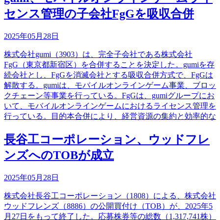
センス管理の子会社FgGを吸収合併
2025年05月28日
株式会社gumi（3903）は、完全子会社である株式会社
FgG（東京都新宿区）を合併することを決定した。gumiを存
続会社とし、FgGを消滅会社とする吸収合併方式で、FgGは
解散する。gumiは、モバイルオンラインゲーム事業、ブロッ
クチェーン等事業を行っている。FgGは、gumiグループにお
いて、モバイルオンラインゲームにおけるライセンス管理を
行っている。目的本合併により、経営資源の集約と効率的な
長谷工コーポレーション、ウッドフレ
ンズへのTOBが成立
2025年05月28日
株式会社長谷工コーポレーション（1808）による、株式会社
ウッドフレンズ（8886）の公開買付け（TOB）が、2025年5
月27日をもって終了した。応募株券等の総数（1,317,741株）