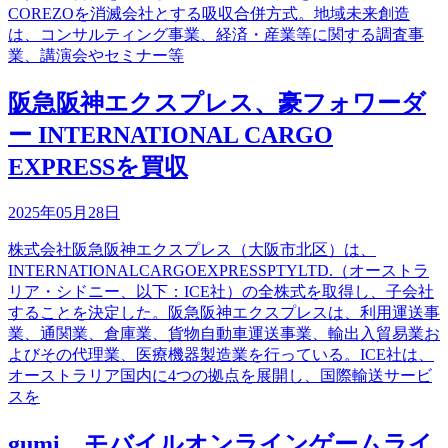
COREZOを消滅会社とする吸収合併方式。地域未来創造
は、コンサルティング事業、経済・産業等に関する調査事
業、講演会やセミナー等
阪急阪神エクスプレス、豪フォワーダ
ー INTERNATIONAL CARGO
EXPRESSを買収
2025年05月28日
株式会社阪急阪神エクスプレス（大阪市北区）は、
INTERNATIONALCARGOEXPRESSPTYLTD.（オーストラ
リア・シドニー、以下：ICE社）の全株式を取得し、子会社
することを決定した。阪急阪神エクスプレスは、利用運送事
業、通関業、倉庫業、貨物自動車運送事業、輸出入貿易業お
よびその代理業、医療機器製造業を行っている。ICE社は、
オーストラリア国内に4つの拠点を展開し、国際輸送サービ
スを
gumi、モバイルオンラインゲームライ