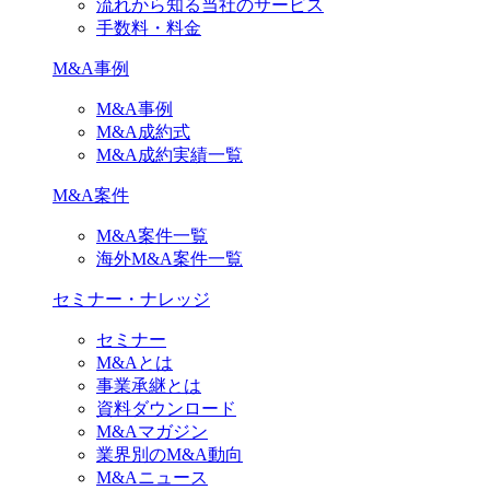
流れから知る当社のサービス
手数料・料金
M&A事例
M&A事例
M&A成約式
M&A成約実績一覧
M&A案件
M&A案件一覧
海外M&A案件一覧
セミナー・ナレッジ
セミナー
M&Aとは
事業承継とは
資料ダウンロード
M&Aマガジン
業界別のM&A動向
M&Aニュース