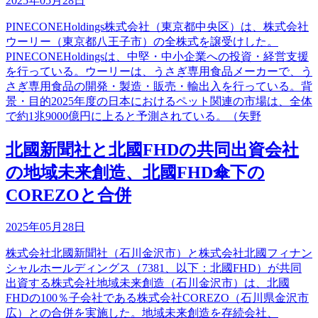
2025年05月28日
PINECONEHoldings株式会社（東京都中央区）は、株式会社
ウーリー（東京都八王子市）の全株式を譲受けした。
PINECONEHoldingsは、中堅・中小企業への投資・経営支援
を行っている。ウーリーは、うさぎ専用食品メーカーで、う
さぎ専用食品の開発・製造・販売・輸出入を行っている。背
景・目的2025年度の日本におけるペット関連の市場は、全体
で約1兆9000億円に上ると予測されている。（矢野
北國新聞社と北國FHDの共同出資会社
の地域未来創造、北國FHD傘下の
COREZOと合併
2025年05月28日
株式会社北國新聞社（石川金沢市）と株式会社北國フィナン
シャルホールディングス（7381、以下：北國FHD）が共同
出資する株式会社地域未来創造（石川金沢市）は、北國
FHDの100％子会社である株式会社COREZO（石川県金沢市
広）との合併を実施した。地域未来創造を存続会社、