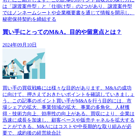
は「譲渡案件型」と「仕掛け型」の2つがあり、譲渡案件型
ではノンネームシートや企業概要書を通じて情報を開示し、
秘密保持契約を締結する
買い手にとってのM&A。目的や留意点とは？
2024年09月10日
買い手の買収戦略には様々な目的があります。M&Aの成功
に向けて、押さえておきたいポイントを確認していきましょ
う。この記事のポイント買い手がM&Aを行う目的には、市
場シェアの拡大、事業領域の拡大、事業の多角化、人材獲
得・技術力向上、効率性の向上がある。買収により、企業は
迅速に成長を加速し、顧客ベースや販売チャネルを拡大する
ことができる。M&Aにはコストや中長期的な取り組みが必
要で、成約後の経営統合計