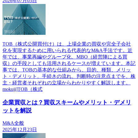
2026年07月03日
TOB（株式公開買付け）は、上場企業の買収や完全子会社
化を実現するために用いられる代表的なM&A手法です。近
年では、事業再編やグループ化、MBO（経営陣による買
収）の手段としても活用されるケースが増えています。本記
事では、TOBの基本的な仕組みから、目的、種類、メリッ
ト・デメリット、手続きの流れ、判断時の注意点までを、株
主・経営者それぞれの立場からわかりやすく解説します。
mokuji]TOB（株式
企業買収とは？買収スキームやメリット・デメリ
ットを解説
M&A全般
2025年12月23日