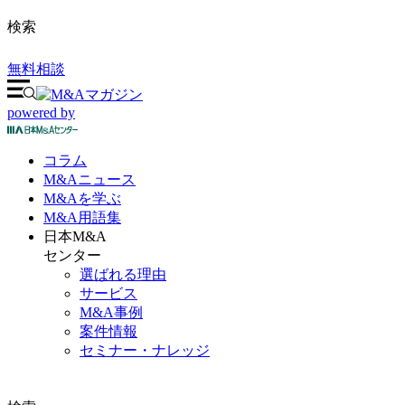
検索
無料相談
powered by
コラム
M&A
ニュース
M&Aを
学ぶ
M&A
用語集
日本M&A
センター
選ばれる理由
サービス
M&A事例
案件情報
セミナー・ナレッジ