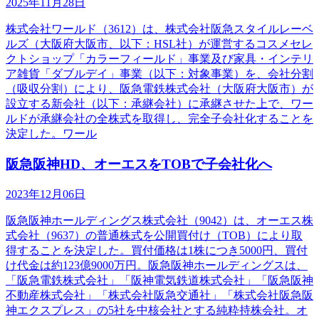
2025年11月28日
株式会社ワールド（3612）は、株式会社阪急スタイルレーベ
ルズ（大阪府大阪市、以下：HSL社）が運営するコスメセレ
クトショップ「カラーフィールド」事業及び家具・インテリ
ア雑貨「ダブルデイ」事業（以下：対象事業）を、会社分割
（吸収分割）により、阪急電鉄株式会社（大阪府大阪市）が
設立する新会社（以下：承継会社）に承継させた上で、ワー
ルドが承継会社の全株式を取得し、完全子会社化することを
決定した。ワール
阪急阪神HD、オーエスをTOBで子会社化へ
2023年12月06日
阪急阪神ホールディングス株式会社（9042）は、オーエス株
式会社（9637）の普通株式を公開買付け（TOB）により取
得することを決定した。買付価格は1株につき5000円、買付
け代金は約123億9000万円。阪急阪神ホールディングスは、
「阪急電鉄株式会社」「阪神電気鉄道株式会社」「阪急阪神
不動産株式会社」「株式会社阪急交通社」「株式会社阪急阪
神エクスプレス」の5社を中核会社とする純粋持株会社。オ