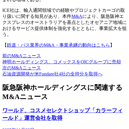
ICE社は、輸入通関領域での経験やプロジェクトカーゴの取
り扱いに関する知見があり、本件
M&A
により、阪急阪神エ
クスプレスのオーストラリアを基点としたオセアニア地域に
おけるサービス提供体制を強化するとともに、事業拡大を狙
う。
【
鉄道・バス業界のM&A・事業承継の動向はこちら
】
前のM&Aニュース
神明ホールディングス、コメックスをOICグループに売却
次のM&Aニュース
石油資源開発が米Fundare社4社の全持分を取得へ
阪急阪神ホールディングスに関連する
M&Aニュース
ワールド、コスメセレクトショップ「カラーフィ
ールド」運営会社を取得