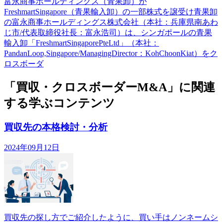
富永商事ホールディングス（青果卸）が
FreshmartSingapore（青果輸入卸）の一部株式を譲受け青果卸
の富永商事ホールディングス株式会社（本社：兵庫県南あわ
じ市/代表取締役社長：富永浩司）は、シンガポールの青果
輸入卸「FreshmartSingaporePteLtd」（本社：
PandanLoop,Singapore/ManagingDirector：KohChoonKiat）をク
ロスボーダ
「買収・クロスボーダーM&A」に関連
する学ぶコンテンツ
買収先の本格検討・分析
2024年09月12日
買収先の探し方でご紹介したように、買い手はノンネームシ