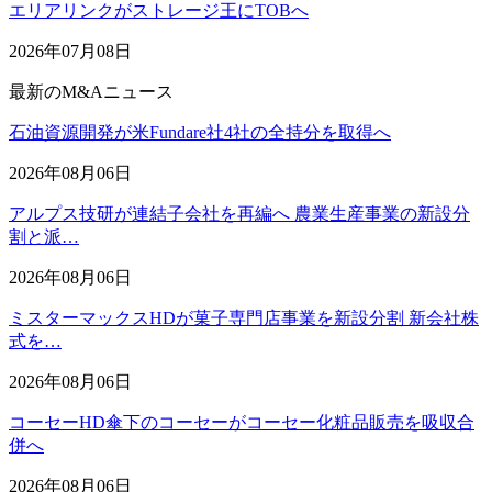
エリアリンクがストレージ王にTOBへ
2026年07月08日
最新のM&Aニュース
石油資源開発が米Fundare社4社の全持分を取得へ
2026年08月06日
アルプス技研が連結子会社を再編へ 農業生産事業の新設分
割と派…
2026年08月06日
ミスターマックスHDが菓子専門店事業を新設分割 新会社株
式を…
2026年08月06日
コーセーHD傘下のコーセーがコーセー化粧品販売を吸収合
併へ
2026年08月06日