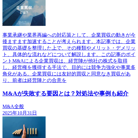
事業承継や業界再編への対応策として、企業買収の動きが今
後ますます加速することが考えられます。本記事では、企業
買収の基礎を整理した上で、その種類やメリット・デメリッ
ト、具体的な流れなどについて解説します。この記事のポイ
ントM&Aによる企業買収は、経営陣が他社の株式を取得
し、経営権を獲得する手法で、目的には競争力強化や事業多
角化がある。企業買収には友好的買収と同意なき買収があ
り、前者は経営陣との合意を
M&Aが失敗する要因とは？対処法や事例も紹介
M&A全般
2025年10月31日