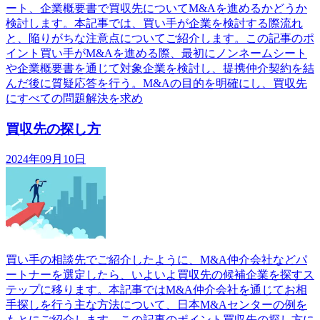
ート、企業概要書で買収先についてM&Aを進めるかどうか
検討します。本記事では、買い手が企業を検討する際流れ
と、陥りがちな注意点についてご紹介します。この記事のポ
イント買い手がM&Aを進める際、最初にノンネームシート
や企業概要書を通じて対象企業を検討し、提携仲介契約を結
んだ後に質疑応答を行う。M&Aの目的を明確にし、買収先
にすべての問題解決を求め
買収先の探し方
2024年09月10日
買い手の相談先でご紹介したように、M&A仲介会社などパ
ートナーを選定したら、いよいよ買収先の候補企業を探すス
テップに移ります。本記事ではM&A仲介会社を通じてお相
手探しを行う主な方法について、日本M&Aセンターの例を
もとにご紹介します。この記事のポイント買収先の探し方に