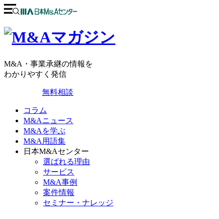
M&A・事業承継の情報を
わかりやすく発信
無料相談
コラム
M&Aニュース
M&Aを学ぶ
M&A用語集
日本M&Aセンター
選ばれる理由
サービス
M&A事例
案件情報
セミナー・ナレッジ