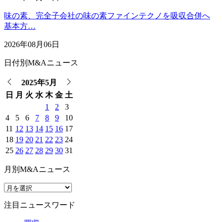
味の素、完全子会社の味の素ファインテクノを吸収合併へ
基本方…
2026年08月06日
日付別M&Aニュース
2025年5月
日
月
火
水
木
金
土
1
2
3
4
5
6
7
8
9
10
11
12
13
14
15
16
17
18
19
20
21
22
23
24
25
26
27
28
29
30
31
月別M&Aニュース
注目ニュースワード