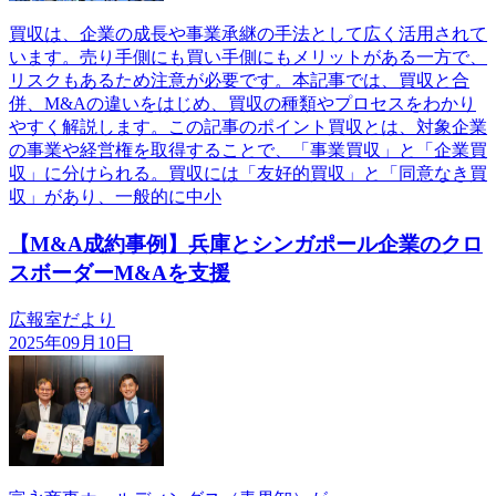
買収は、企業の成長や事業承継の手法として広く活用されて
います。売り手側にも買い手側にもメリットがある一方で、
リスクもあるため注意が必要です。本記事では、買収と合
併、M&Aの違いをはじめ、買収の種類やプロセスをわかり
やすく解説します。この記事のポイント買収とは、対象企業
の事業や経営権を取得することで、「事業買収」と「企業買
収」に分けられる。買収には「友好的買収」と「同意なき買
収」があり、一般的に中小
【M&A成約事例】兵庫とシンガポール企業のクロ
スボーダーM&Aを支援
広報室だより
2025年09月10日