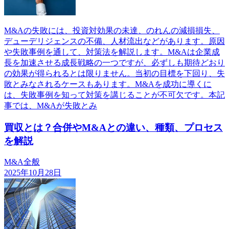
M&Aの失敗には、投資対効果の未達、のれんの減損損失、
デューデリジェンスの不備、人材流出などがあります。原因
や失敗事例を通して、対策法を解説します。M&Aは企業成
長を加速させる成長戦略の一つですが、必ずしも期待どおり
の効果が得られるとは限りません。当初の目標を下回り、失
敗とみなされるケースもあります。M&Aを成功に導くに
は、失敗事例を知って対策を講じることが不可欠です。本記
事では、M&Aが失敗とみ
買収とは？合併やM&Aとの違い、種類、プロセス
を解説
M&A全般
2025年10月28日