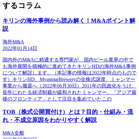
するコラム
キリンの海外事例から読み解く！M&Aポイント解
説
海外M&A
2022年01月14日
国内外のM&Aに精通する専門家が、国内ビール業界の中で
も海外展開を積極的に進めてきたキリンHDの海外M&A事例
について解説します。（本記事の情報は2022年時点のもので
す）キリンHD、MyanmarBreweryの全株式譲渡、ミャンマー
事業から撤退へ（2022年06月30日）2011年の民政化をうけ、
長年にわたる経済制裁が緩和されたミャンマー。「アジア最
後のフロンティア」として注目を集めていたこの
TOB（株式公開買付け）とは？目的・仕組み・流
れ・不成立原因をわかりやすく解説
M&A全般