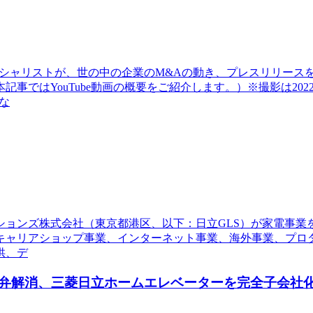
シャリストが、世の中の企業のM&Aの動き、プレスリリース
事ではYouTube動画の概要をご紹介します。）※撮影は20
な
ーションズ株式会社（東京都港区、以下：日立GLS）が家電事
キャリアショップ事業、インターネット事業、海外事業、プロダ
供、デ
弁解消、三菱日立ホームエレベーターを完全子会社