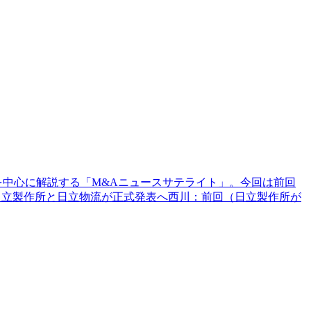
を中心に解説する「M&Aニュースサテライト」。今回は前回
）日立製作所と日立物流が正式発表へ西川：前回（日立製作所が