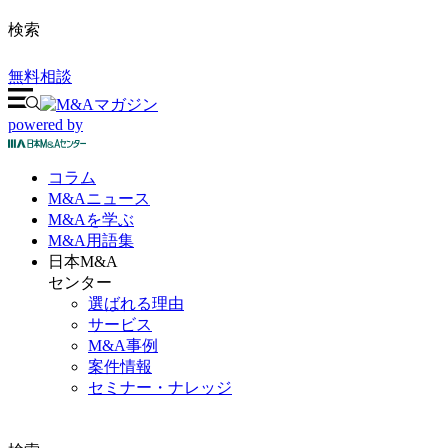
検索
無料相談
powered by
コラム
M&A
ニュース
M&Aを
学ぶ
M&A
用語集
日本M&A
センター
選ばれる理由
サービス
M&A事例
案件情報
セミナー・ナレッジ