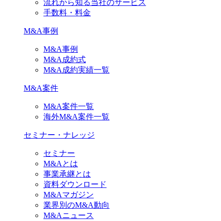
流れから知る当社のサービス
手数料・料金
M&A事例
M&A事例
M&A成約式
M&A成約実績一覧
M&A案件
M&A案件一覧
海外M&A案件一覧
セミナー・ナレッジ
セミナー
M&Aとは
事業承継とは
資料ダウンロード
M&Aマガジン
業界別のM&A動向
M&Aニュース