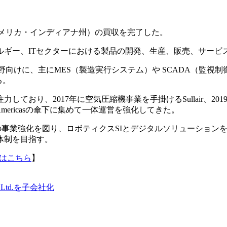
 Inc.（アメリカ・インディアナ州）の買収を完了した。
ルギー、ITセクターにおける製品の開発、生産、販売、サービ
ー分野向けに、主にMES（製造実行システム）や SCADA（監視制御システ
る。
おり、2017年に空気圧縮機事業を手掛けるSullair、20
dings Americasの傘下に集めて一体運営を強化してきた。
域の事業強化を図り、ロボティクスSIとデジタルソリューショ
体制を目指す。
はこちら
】
 Ltd.を子会社化