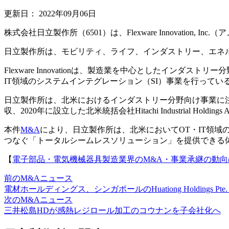
更新日：
2022年09月06日
株式会社日立製作所（6501）は、Flexware Innovation,
日立製作所は、モビリティ、ライフ、インダストリー、エネ
Flexware Innovationは、製造業を中心としたインダストリ
IT領域のシステムインテグレーション（SI）事業を行ってい
日立製作所は、北米におけるインダストリー分野向け事業に注力して
収、2020年に設立した北米統括会社Hitachi Industrial Hol
本件
M&A
により、日立製作所は、北米においてOT・IT領
つなぐ「トータルシームレスソリューション」を提供できる
【
電子部品・電気機械器具製造業界のM&A・事業承継の動向
前のM&Aニュース
電材ホールディングス、シンガポールのHuationg Holdings Pte.
次のM&Aニュース
三井松島HDが感熱レジロール加工のコウナンを子会社化へ