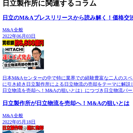
日立製作所に関連するコラム
日立のM&Aプレスリリースから読み解く！価格交
M&A全般
2022年06月03日
日本M&Aセンターの中で特に業界での経験豊富な二人のスペ
に引き続き日立製作所による日立物流の売却をテーマに解説し
日立物流を売却へ！M&Aの狙いとは）につづき日立物流パー
日立製作所が日立物流を売却へ！M&Aの狙いとは
M&A全般
2022年05月18日