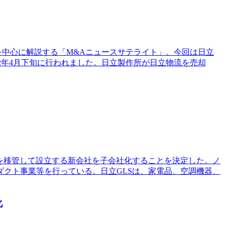
を中心に解説する「M&Aニュースサテライト」。今回は日立
22年4月下旬に行われました。日立製作所が日立物流を売却
業を移管して設立する新会社を子会社化することを決定した。ノ
クト事業等を行っている。日立GLSは、家電品、空調機器、
化