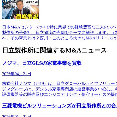
日本M&Aセンターの中で特に業界での経験豊富な二人のスペ
製作所の子会社、日立物流の売却をテーマに解説します。（本記
へ、その背景とは？西川：このところ大きなM&Aリリースは
日立製作所に関連するM&Aニュース
ノジマ、日立GLSの家電事業を買収
2026年04月21日
株式会社ノジマ（7419）は、日立グローバルライフソリュ
ジマグループは、デジタル家電専門店の運営事業を中心に、
設備機器等の販売及びエンジニアリング・保守サービスの提
三菱電機ビルソリューションズが日立製作所との合
2026年01月21日