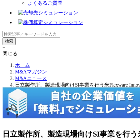
よくあるご質問
+
閉じる
ホーム
M&Aマガジン
M&Aニュース
日立製作所、製造現場向けSI事業を行う米Flexware Innov
日立製作所、製造現場向けSI事業を行う米Flex