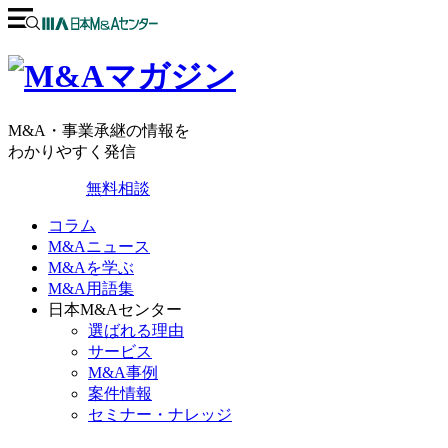
M&A・事業承継の情報を
わかりやすく発信
無料相談
コラム
M&Aニュース
M&Aを学ぶ
M&A用語集
日本M&Aセンター
選ばれる理由
サービス
M&A事例
案件情報
セミナー・ナレッジ