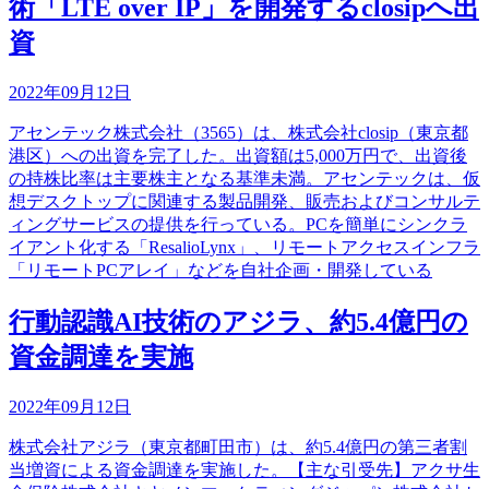
術「LTE over IP」を開発するclosipへ出
資
2022年09月12日
アセンテック株式会社（3565）は、株式会社closip（東京都
港区）への出資を完了した。出資額は5,000万円で、出資後
の持株比率は主要株主となる基準未満。アセンテックは、仮
想デスクトップに関連する製品開発、販売およびコンサルテ
ィングサービスの提供を行っている。PCを簡単にシンクラ
イアント化する「ResalioLynx」、リモートアクセスインフラ
「リモートPCアレイ」などを自社企画・開発している
行動認識AI技術のアジラ、約5.4億円の
資金調達を実施
2022年09月12日
株式会社アジラ（東京都町田市）は、約5.4億円の第三者割
当増資による資金調達を実施した。【主な引受先】アクサ生