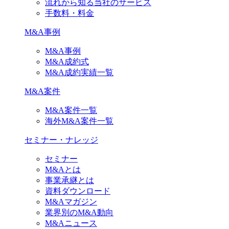
流れから知る当社のサービス
手数料・料金
M&A事例
M&A事例
M&A成約式
M&A成約実績一覧
M&A案件
M&A案件一覧
海外M&A案件一覧
セミナー・ナレッジ
セミナー
M&Aとは
事業承継とは
資料ダウンロード
M&Aマガジン
業界別のM&A動向
M&Aニュース