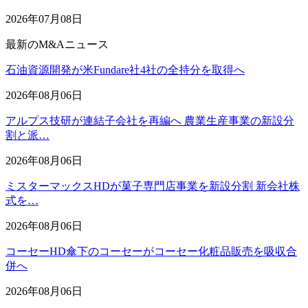
2026年07月08日
最新のM&Aニュース
石油資源開発が米Fundare社4社の全持分を取得へ
2026年08月06日
アルプス技研が連結子会社を再編へ 農業生産事業の新設分
割と派…
2026年08月06日
ミスターマックスHDが菓子専門店事業を新設分割 新会社株
式を…
2026年08月06日
コーセーHD傘下のコーセーがコーセー化粧品販売を吸収合
併へ
2026年08月06日