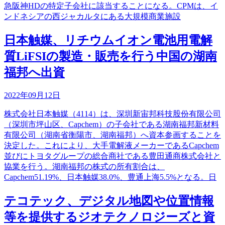
急阪神HDの特定子会社に該当することになる。CPMは、イ
ンドネシアの西ジャカルタにある大規模商業施設
日本触媒、リチウムイオン電池用電解
質LiFSIの製造・販売を行う中国の湖南
福邦へ出資
2022年09月12日
株式会社日本触媒（4114）は、深圳新宙邦科技股份有限公司
（深圳市坪山区、Capchem）の子会社である湖南福邦新材料
有限公司（湖南省衡陽市、湖南福邦）へ資本参画することを
決定した。これにより、大手電解液メーカーであるCapchem
並びにトヨタグループの総合商社である豊田通商株式会社と
協業を行う。湖南福邦の株式の所有割合は、
Capchem51.19%、日本触媒38.0%、豊通上海5.5%となる。日
テコテック、デジタル地図や位置情報
等を提供するジオテクノロジーズと資