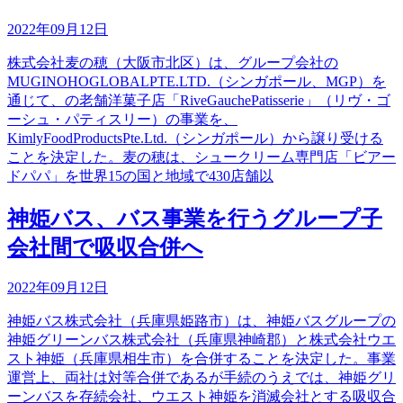
2022年09月12日
株式会社麦の穂（大阪市北区）は、グループ会社の
MUGINOHOGLOBALPTE.LTD.（シンガポール、MGP）を
通じて、の老舗洋菓子店「RiveGauchePatisserie」（リヴ・ゴ
ーシュ・パティスリー）の事業を、
KimlyFoodProductsPte.Ltd.（シンガポール）から譲り受ける
ことを決定した。麦の穂は、シュークリーム専門店「ビアー
ドパパ」を世界15の国と地域で430店舗以
神姫バス、バス事業を行うグループ子
会社間で吸収合併へ
2022年09月12日
神姫バス株式会社（兵庫県姫路市）は、神姫バスグループの
神姫グリーンバス株式会社（兵庫県神崎郡）と株式会社ウエ
スト神姫（兵庫県相生市）を合併することを決定した。事業
運営上、両社は対等合併であるが手続のうえでは、神姫グリ
ーンバスを存続会社、ウエスト神姫を消滅会社とする吸収合