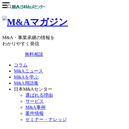
M&A・事業承継の情報を
わかりやすく発信
無料相談
コラム
M&Aニュース
M&Aを学ぶ
M&A用語集
日本M&Aセンター
選ばれる理由
サービス
M&A事例
案件情報
セミナー・ナレッジ