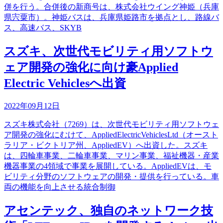
併を行う。合併後の新商号は、株式会社ウイング神姫（兵庫
県宍粟市）。神姫バスは、兵庫県姫路市を拠点とし、路線バ
ス、高速バス、SKYB
スズキ、次世代モビリティ用ソフトウ
ェア開発の強化に向け豪Applied
Electric Vehiclesへ出資
2022年09月12日
スズキ株式会社（7269）は、次世代モビリティ用ソフトウェ
ア開発の強化にむけて、AppliedElectricVehiclesLtd（オースト
ラリア・ビクトリア州、AppliedEV）へ出資した。スズキ
は、四輪車事業、二輪車事業、マリン事業、福祉機器・産業
機器事業の4領域で事業を展開している。AppliedEVは、モ
ビリティ分野のソフトウェアの開発・提供を行っている。車
両の機能を向上させる統合制御
アセンテック、独自のネットワーク技