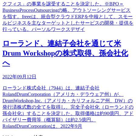
クフィス」の事業を譲受することを決定した。※BPO＝
BusinessProcessOutsourcingの略。アウトソーシングサービス
を指す。freeeは、統合型クラウドERPを中核として、スモー
ルビジネスを主なターゲットとしたサービスの開発・提供を
行っている。パーソルワークスデザイ
ローランド、連結子会社を通じて米
Drum Workshopの株式取得、孫会社化
へ
2022年09月12日
ローランド株式会社（7944）は、連結子会社
RolandDrumCorporation（アメリカ・デラウェア州）が、
DrumWorkshop,Inc.（アメリカ・カリフォルニア州、DW）の
発行済株式数の全てを取得し、完全子会社化（ローランドの
孫会社化）することを決定した。取得価格は約90億円、アド
バイザリー費用等（概算額）は約2.5億円。
RolandDrumCorporationは、2022年9月