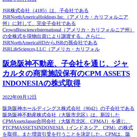
JSR株式会社（4185）は、子会社である
JSRNorthAmericaHoldings,Inc.（アメリカ・カリフォルニア
州）に対して、完全子会社である
CrownBioscienceInternational（アメリカ・カリフォルニア州）
の全株式を現物出資により譲渡する。さらに、
JSRNorthAmericaHDからJSRの孫会社である
JSRLifeSciences,LLC（アメリカ・カリフォル
阪急阪神不動産、子会社を通じ、ジャ
カルタの商業施設保有のCPM ASSETS
INDONESIAの株式取得
2022年09月12日
阪急阪神ホールディングス株式会社（9042）の子会社である
阪急阪神不動産株式会社（大阪市北区）は、新設した
CPMAssetsJapan合同会社（大阪市北区、CPMAJ）を通じ、
PTCPMASSETSINDONESIA（インドネシア、CPM）の株式
を取得、また増資引受を行うことを決定した。CPMは、阪