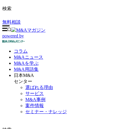
検索
無料相談
powered by
コラム
M&A
ニュース
M&Aを
学ぶ
M&A
用語集
日本M&A
センター
選ばれる理由
サービス
M&A事例
案件情報
セミナー・ナレッジ