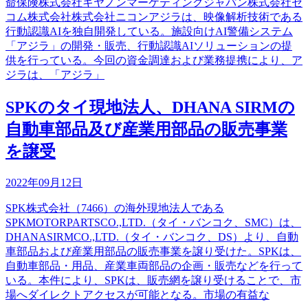
命保険株式会社キヤノンマーケティングジャパン株式会社セ
コム株式会社株式会社ニコンアジラは、映像解析技術である
行動認識AIを独自開発している。施設向けAI警備システム
「アジラ」の開発・販売、行動認識AIソリューションの提
供を行っている。今回の資金調達および業務提携により、ア
ジラは、「アジラ」
SPKのタイ現地法人、DHANA SIRMの
自動車部品及び産業用部品の販売事業
を譲受
2022年09月12日
SPK株式会社（7466）の海外現地法人である
SPKMOTORPARTSCO.,LTD.（タイ・バンコク、SMC）は、
DHANASIRMCO.,LTD.（タイ・バンコク、DS）より、自動
車部品および産業用部品の販売事業を譲り受けた。SPKは、
自動車部品・用品、産業車両部品の企画・販売などを行って
いる。本件により、SPKは、販売網を譲り受けることで、市
場へダイレクトアクセスが可能となる。市場の有益な