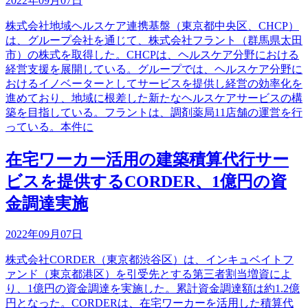
2022年09月07日
株式会社地域ヘルスケア連携基盤（東京都中央区、CHCP）
は、グループ会社を通じて、株式会社フラント（群馬県太田
市）の株式を取得した。CHCPは、ヘルスケア分野における
経営支援を展開している。グループでは、ヘルスケア分野に
おけるイノベーターとしてサービスを提供し経営の効率化を
進めており、地域に根差した新たなヘルスケアサービスの構
築を目指している。フラントは、調剤薬局11店舗の運営を行
っている。本件に
在宅ワーカー活用の建築積算代行サー
ビスを提供するCORDER、1億円の資
金調達実施
2022年09月07日
株式会社CORDER（東京都渋谷区）は、インキュベイトフ
ァンド（東京都港区）を引受先とする第三者割当増資によ
り、1億円の資金調達を実施した。累計資金調達額は約1.2億
円となった。CORDERは、在宅ワーカーを活用した積算代