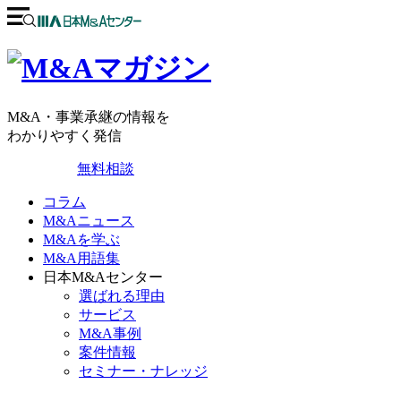
M&A・事業承継の情報を
わかりやすく発信
無料相談
コラム
M&Aニュース
M&Aを学ぶ
M&A用語集
日本M&Aセンター
選ばれる理由
サービス
M&A事例
案件情報
セミナー・ナレッジ