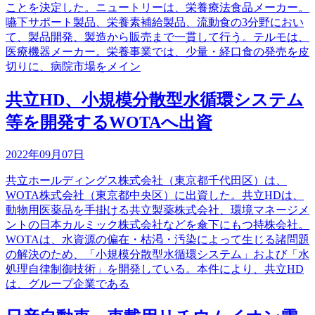
ことを決定した。ニュートリーは、栄養療法食品メーカー。
嚥下サポート製品、栄養素補給製品、流動食の3分野におい
て、製品開発、製造から販売まで一貫して行う。テルモは、
医療機器メーカー。栄養事業では、少量・経口食の発売を皮
切りに、病院市場をメイン
共立HD、小規模分散型水循環システム
等を開発するWOTAへ出資
2022年09月07日
共立ホールディングス株式会社（東京都千代田区）は、
WOTA株式会社（東京都中央区）に出資した。共立HDは、
動物用医薬品を手掛ける共立製薬株式会社、環境マネージメ
ントの日本カルミック株式会社などを傘下にもつ持株会社。
WOTAは、水資源の偏在・枯渇・汚染によって生じる諸問題
の解決のため、「小規模分散型水循環システム」および「水
処理自律制御技術」を開発している。本件により、共立HD
は、グループ企業である