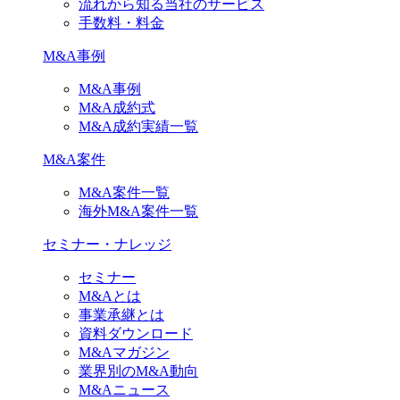
流れから知る当社のサービス
手数料・料金
M&A事例
M&A事例
M&A成約式
M&A成約実績一覧
M&A案件
M&A案件一覧
海外M&A案件一覧
セミナー・ナレッジ
セミナー
M&Aとは
事業承継とは
資料ダウンロード
M&Aマガジン
業界別のM&A動向
M&Aニュース