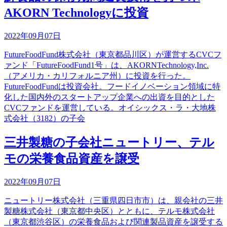
AKORN Technologyに投資
2022年09月07日
FutureFoodFund株式会社（東京都品川区）が運営するCVCフ
ァンド「FutureFoodFund1号」は、AKORNTechnology,Inc.
（アメリカ・カリフォルニア州）に投資を行った。
FutureFoodFundは投資会社。フードイノベーション領域に特
化した国内外のスタートアップ企業への出資を目的とした
CVCファンドを運営している。オイシックス・ラ・大地株
式会社（3182）の子会
三井製糖の子会社ニュートリー、テル
モの栄養食品資産を譲受
2022年09月07日
ニュートリー株式会社（三重県四日市市）は、親会社の三井
製糖株式会社（東京都中央区）とともに、テルモ株式会社
（東京都渋谷区）の栄養食品および関連製品資産を譲受する