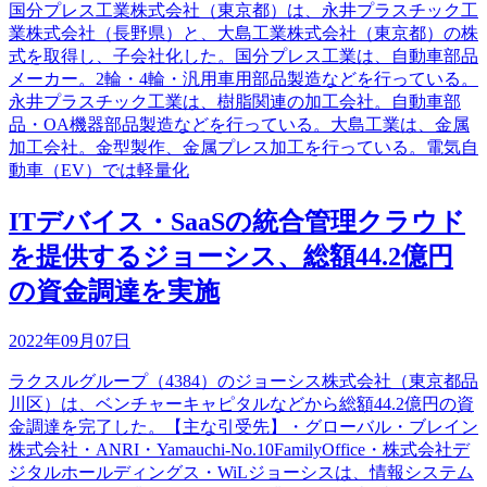
国分プレス工業株式会社（東京都）は、永井プラスチック工
業株式会社（長野県）と、大島工業株式会社（東京都）の株
式を取得し、子会社化した。国分プレス工業は、自動車部品
メーカー。2輪・4輪・汎用車用部品製造などを行っている。
永井プラスチック工業は、樹脂関連の加工会社。自動車部
品・OA機器部品製造などを行っている。大島工業は、金属
加工会社。金型製作、金属プレス加工を行っている。電気自
動車（EV）では軽量化
ITデバイス・SaaSの統合管理クラウド
を提供するジョーシス、総額44.2億円
の資金調達を実施
2022年09月07日
ラクスルグループ（4384）のジョーシス株式会社（東京都品
川区）は、ベンチャーキャピタルなどから総額44.2億円の資
金調達を完了した。【主な引受先】・グローバル・ブレイン
株式会社・ANRI・Yamauchi-No.10FamilyOffice・株式会社デ
ジタルホールディングス・WiLジョーシスは、情報システム