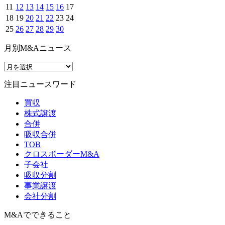
11
12
13
14
15
16
17
18
19
20
21
22
23
24
25
26
27
28
29
30
月別M&Aニュース
注目ニュースワード
買収
株式譲渡
合併
吸収合併
TOB
クロスボーダーM&A
子会社
吸収分割
事業譲渡
会社分割
M&Aでできること