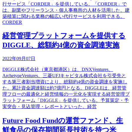
行サービス「CORDER」を提供している。「CORDER」で
は、副業やフリーランス・個人事務所の人材を活用した、建
築積算に関わる業務の幅広い代行サービスを利用できる。
CORDER
経営管理プラットフォームを提供する
DIGGLE、総額約4億の資金調達実施
2022年09月07日
DIGGLE株式会社（東京都港区）は、DNXVentures、
ArchetypeVentures、三菱UFJキャピタル株式会社を引受先と
する第三者割当増資により、総額約4億の資金調達を実施し
た。累計資金調達額は約7億円となる。DIGGLEは、経営管
理フローの最適化と経営情報の一元化を実現する経営管理プ
ラットフォーム「DIGGLE」を提供している。予算策定・予
実突合・見込管理・レポートといった、経営
Future Food Fundの運営ファンド、生
鮮食品の保存期間延長技術を持つ米