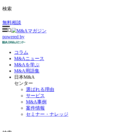
検索
無料相談
powered by
コラム
M&A
ニュース
M&Aを
学ぶ
M&A
用語集
日本M&A
センター
選ばれる理由
サービス
M&A事例
案件情報
セミナー・ナレッジ