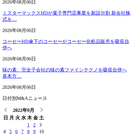
2026年08月06日
ミスターマックスHDが菓子専門店事業を新設分割 新会社株
式を…
2026年08月06日
コーセーHD傘下のコーセーがコーセー化粧品販売を吸収合
併へ
2026年08月06日
味の素、完全子会社の味の素ファインテクノを吸収合併へ
基本方…
2026年08月06日
日付別M&Aニュース
2022年9月
日
月
火
水
木
金
土
1
2
3
4
5
6
7
8
9
10