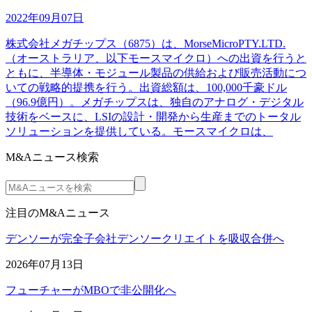
2022年09月07日
株式会社メガチップス（6875）は、MorseMicroPTY.LTD.
（オーストラリア、以下モースマイクロ）への出資を行うと
ともに、半導体・モジュール製品の供給および販売活動につ
いての戦略的提携を行う。出資総額は、100,000千豪ドル
（96.9億円）。メガチップスは、独自のアナログ・デジタル
技術をベースに、LSIの設計・開発から生産までのトータル
ソリューションを提供している。モースマイクロは、
M&Aニュース検索
注目のM&Aニュース
デンソーが完全子会社デンソークリエイトを吸収合併へ
2026年07月13日
フューチャーがMBOで非公開化へ