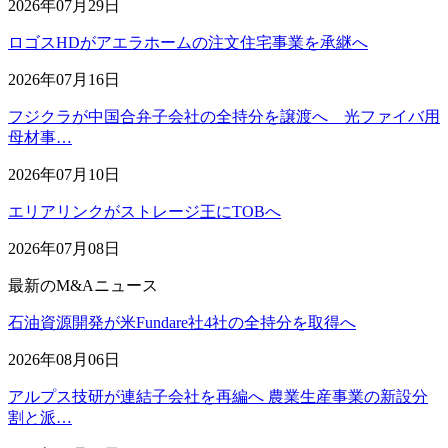
2026年07月29日
ロゴスHDがアエラホームの注文住宅事業を承継へ
2026年07月16日
フジクラが中国合弁子会社の全持分を譲渡へ 光ファイバ用
母材事…
2026年07月10日
エリアリンクがストレージ王にTOBへ
2026年07月08日
最新のM&Aニュース
石油資源開発が米Fundare社4社の全持分を取得へ
2026年08月06日
アルプス技研が連結子会社を再編へ 農業生産事業の新設分
割と派…