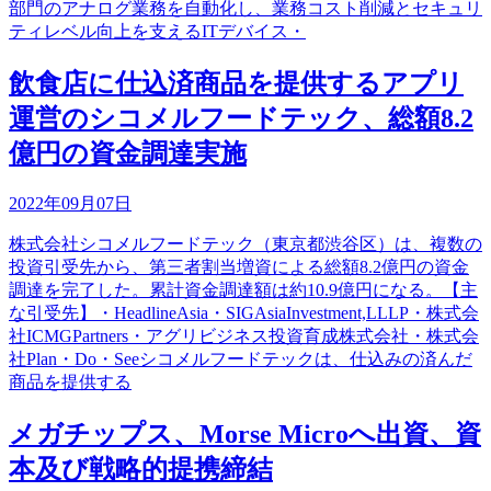
部門のアナログ業務を自動化し、業務コスト削減とセキュリ
ティレベル向上を支えるITデバイス・
飲食店に仕込済商品を提供するアプリ
運営のシコメルフードテック、総額8.2
億円の資金調達実施
2022年09月07日
株式会社シコメルフードテック（東京都渋谷区）は、複数の
投資引受先から、第三者割当増資による総額8.2億円の資金
調達を完了した。累計資金調達額は約10.9億円になる。【主
な引受先】・HeadlineAsia・SIGAsiaInvestment,LLLP・株式会
社ICMGPartners・アグリビジネス投資育成株式会社・株式会
社Plan・Do・Seeシコメルフードテックは、仕込みの済んだ
商品を提供する
メガチップス、Morse Microへ出資、資
本及び戦略的提携締結