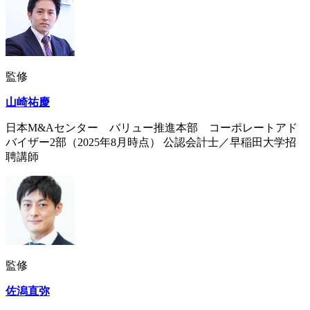
監修
山崎祐慶
日本M&Aセンター バリュー推進本部 コーポレートアド
バイザー2部（2025年8月時点） 公認会計士／早稲田大学招
聘講師
監修
佐潟直弥