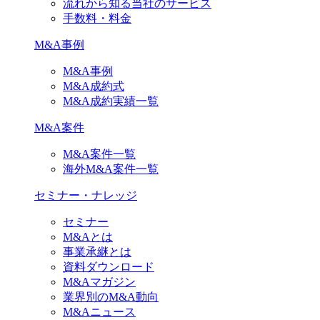
流れから知る当社のサービス
手数料・料金
M&A事例
M&A事例
M&A成約式
M&A成約実績一覧
M&A案件
M&A案件一覧
海外M&A案件一覧
セミナー・ナレッジ
セミナー
M&Aとは
事業承継とは
資料ダウンロード
M&Aマガジン
業界別のM&A動向
M&Aニュース