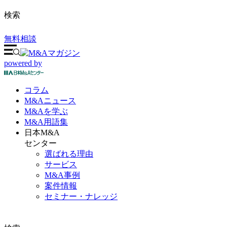
検索
無料相談
powered by
コラム
M&A
ニュース
M&Aを
学ぶ
M&A
用語集
日本M&A
センター
選ばれる理由
サービス
M&A事例
案件情報
セミナー・ナレッジ