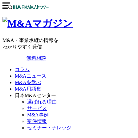
M&A・事業承継の情報を
わかりやすく発信
無料相談
コラム
M&Aニュース
M&Aを学ぶ
M&A用語集
日本M&Aセンター
選ばれる理由
サービス
M&A事例
案件情報
セミナー・ナレッジ