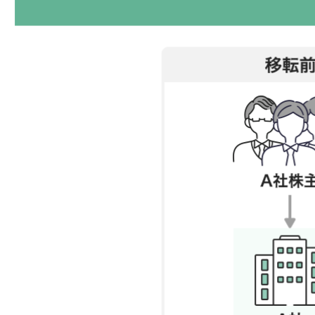
10-2.
完全親法人の税務
10-3.
完全子法人の旧株主の税務
11.
株式移転の税務（具体例）
11-1.
完全子法人の税務
11-2.
完全親法人の税務
11-3.
完全子法人の旧株主の税務
12.
株式移転を用いたM&A事例
12-1.
エア・ドゥとソラシドエアの事例（共同株式移転
による共同持株会社設立）
12-2.
日本通運の事例（単独株式移転による持株会社へ
の移行）
13.
株式移転の検討は、専門家の協力が不可欠
13-1.
監修