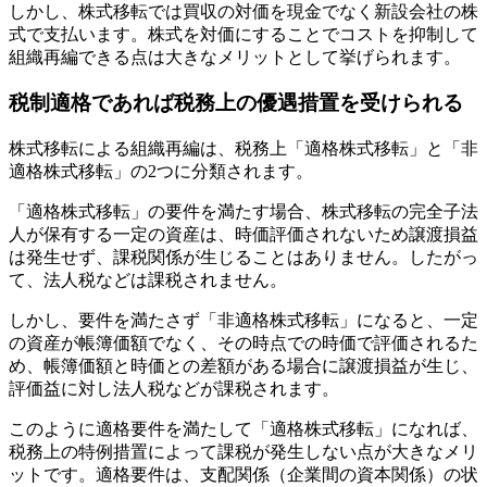
しかし、株式移転では買収の対価を現金でなく新設会社の株
式で支払います。株式を対価にすることでコストを抑制して
組織再編できる点は大きなメリットとして挙げられます。
税制適格であれば税務上の優遇措置を受けられる
株式移転による組織再編は、税務上「適格株式移転」と「非
適格株式移転」の2つに分類されます。
「適格株式移転」の要件を満たす場合、株式移転の完全子法
人が保有する一定の資産は、時価評価されないため譲渡損益
は発生せず、課税関係が生じることはありません。したがっ
て、法人税などは課税されません。
しかし、要件を満たさず「非適格株式移転」になると、一定
の資産が帳簿価額でなく、その時点での時価で評価されるた
め、帳簿価額と時価との差額がある場合に譲渡損益が生じ、
評価益に対し法人税などが課税されます。
このように適格要件を満たして「適格株式移転」になれば、
税務上の特例措置によって課税が発生しない点が大きなメリ
ットです。適格要件は、支配関係（企業間の資本関係）の状