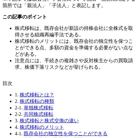
箇所では「親法人」「子法人」と表記します。
この記事のポイント
株式移転は、既存会社が新設の持株会社に全株式を取
得させる組織再編手法である。
株式移転のメリットには、既存会社の独立性を保つこ
とができる点、多額の資金を準備する必要がない点な
どがある。
注意点には、手続きの複雑さや反対株主からの買取請
求、株価下落リスクなどが挙げられる。
⽬次
1.
株式移転とは？
2.
株式移転の種類
2-1.
単独株式移転
2-2.
共同株式移転
3.
株式移転と株式交換の違い
4.
株式移転のメリット
4-1.
既存会社の独立性を保つことができる