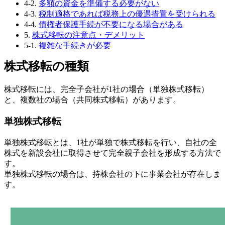
4-2.
多額の資金を準備する必要がない
4-3.
税制適格であれば税務上の優遇措置を受けられる
4-4.
債権者保護手続が不要になる場合がある
5.
株式移転の注意点・デメリット
5-1.
複雑な手続きが必要
5-2.
反対株主からの買取請求への対応
株式移転の種類
5-3.
株価下落リスクがある
5-4.
株主構成の変化による影響・リスクがある
6.
株式移転の手続き・流れ
株式移転には、完全子会社が1社の場合（単独株式移転）
6-1.
①株式移転計画の作成
と、複数社の場合（共同株式移転）があります。
6-2.
②事前開示書類の備置
6-3.
③債権者保護手続
単独株式移転
6-4.
④株券提出
6-5.
⑤株式・新株予約権買取請求
単独株式移転とは、1社が単独で株式移転を行い、自社の全
6-6.
⑥株主総会決議
株式を新設会社に取得させて完全親子会社を形成する方法で
6-7.
⑦株式移転効力発生
す。
6-8.
⑧事後開示
単独株式移転の場合は、持株会社の下に事業会社が存在しま
7.
株式移転の対価と企業評価
す。
8.
株式移転における取得企業と被取得企業
9.
株式移転の税務処理①
10.
株式移転の税務処理②
10-1.
完全子法人の税務