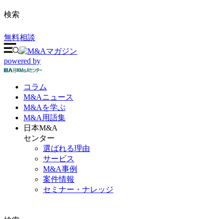
検索
無料相談
powered by
コラム
M&A
ニュース
M&Aを
学ぶ
M&A
用語集
日本M&A
センター
選ばれる理由
サービス
M&A事例
案件情報
セミナー・ナレッジ