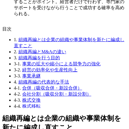
することがポイント。経営者だけで行わず、専門家の
サポートを受けながら行うことで成功する確率を高め
られる。
⽬次
1.
組織再編とは企業の組織や事業体制を新たに編成し
直すこと
2.
組織再編とM&Aの違い
3.
組織再編を行う目的
3-1.
事業の拡大や縮小による競争力の強化
3-2.
経営の効率化や生産性向上
3-3.
事業承継
4.
組織再編の代表的な手法
4-1.
合併（吸収合併・新設合併）
4-2.
会社分割（吸収分割・新設分割）
4-3.
株式交換
4-4.
株式移転
4-5.
株式交付
組織再編とは企業の組織や事業体制を
5.
組織再編のメリットと注意点
5-1.
組織再編のメリット
新たに編成し直すこと