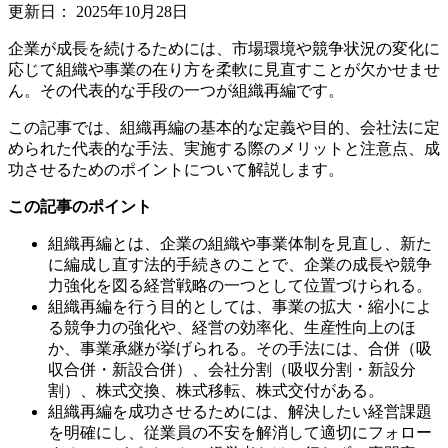
更新日：
2025年10月28日
企業が成長を続けるためには、市場環境や競争状況の変化に
応じて組織や事業の在り方を柔軟に見直すことが欠かせませ
ん。その代表的な手段の一つが組織再編です。
この記事では、組織再編の基本的な定義や目的、会社法に定
められた代表的な手法、実施する際のメリットと注意点、成
功させるためのポイントについて解説します。
この記事のポイント
組織再編とは、企業の組織や事業体制を見直し、新た
に編成し直す法的手続きのことで、企業の成長や競争
力強化を図る経営戦略の一つとして位置づけられる。
組織再編を行う目的としては、事業の拡大・縮小によ
る競争力の強化や、経営の効率化、生産性向上のほ
か、事業承継が挙げられる。その手法には、合併（吸
収合併・新設合併）、会社分割（吸収分割・新設分
割）、株式交換、株式移転、株式交付がある。
組織再編を成功させるためには、解決したい経営課題
を明確にし、従業員の不安を解消して適切にフォロー