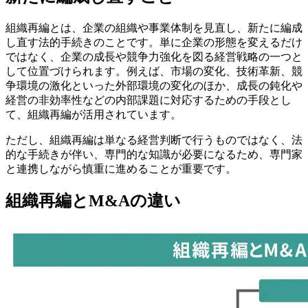
5-2.
組織再編の注意点
6.
組織再編した企業の事例
組織再編とは、企業の組織や事業体制を見直し、新たに編成
6-1.
TOPPANホールディングス株式会社
し直す法的手続きのことです。単に企業の形態を変えるだけ
6-2.
パナソニック ホールディングス株式会社
ではなく、企業の成長や競争力強化を図る経営戦略の一つと
6-3.
LINEヤフー株式会社
して位置づけられます。例えば、市場の変化、技術革新、競
7.
組織再編を成功させるためのポイント
争環境の激化といった外部環境の変化のほか、成長の鈍化や
7-1.
組織再編によって解決したい経営課題を明確にす
経営の非効率性などの内部課題に対応するための手段とし
る
て、組織再編が活用されています。
7-2.
現実的なスケジュールをひく
7-3.
従業員の不安を解消し、適切にフォローする
ただし、組織再編は単なる経営判断で行うものではなく、法
7-4.
専門家のサポートを受ける
的な手続きが伴い、専門的な知識が必要になるため、専門家
8.
組織再編は専門家に相談して適切に進めよう
と連携しながら慎重に進めることが重要です。
9.
よくある質問（FAQ）
9-1.
組織再編とは何ですか？
組織再編とM&Aの違い
9-2.
組織再編とM&Aはどのような点が異なりますか？
9-3.
組織再編にはどのようなメリットや注意点があり
ますか？
9-4.
著者