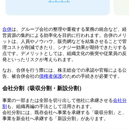
合併
は、グループ会社の整理や重複する業務の統合など、経
営資源の集約による効率化を目的に行われます。合併のメリ
ットは、人員やノウハウ、販売網などを結集させることで管
理コストが削減できたり、シナジー効果が期待できたりする
点です。デメリットとしては、組織文化の衝突や従業員の反
発といったリスクが考えられます。
なお、合併を行う際には、株主総会での承認や官報による公
告、被合併会社の
債権者保護
のための手続きが必要です。
会社分割（吸収分割・新設分割）
事業の一部または全部を切り出して他社に承継させる
会社分
割
も、組織再編の手法として活用されます。
会社分割には、既存会社へ事業を承継する「吸収分割」と、
事業を新会社へ承継する「新設分割」があります。