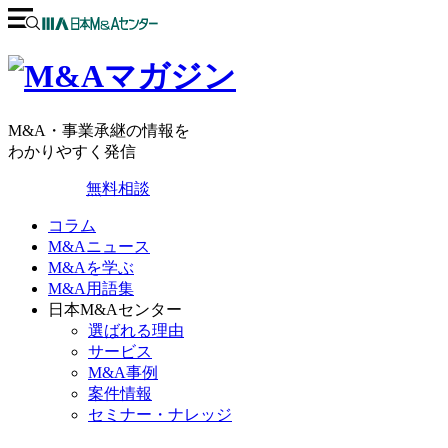
M&A・事業承継の情報を
わかりやすく発信
無料相談
コラム
M&Aニュース
M&Aを学ぶ
M&A用語集
日本M&Aセンター
選ばれる理由
サービス
M&A事例
案件情報
セミナー・ナレッジ