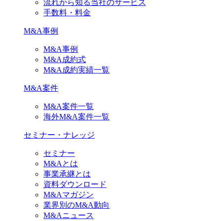
流れから知る当社のサービス
手数料・料金
M&A事例
M&A事例
M&A成約式
M&A成約実績一覧
M&A案件
M&A案件一覧
海外M&A案件一覧
セミナー・ナレッジ
セミナー
M&Aとは
事業承継とは
資料ダウンロード
M&Aマガジン
業界別のM&A動向
M&Aニュース