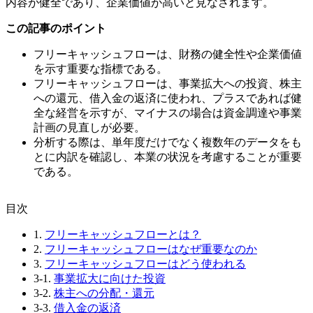
内容が健全であり、企業価値が高いと見なされます。
この記事のポイント
フリーキャッシュフローは、財務の健全性や企業価値
を示す重要な指標である。
フリーキャッシュフローは、事業拡大への投資、株主
への還元、借入金の返済に使われ、プラスであれば健
全な経営を示すが、マイナスの場合は資金調達や事業
計画の見直しが必要。
分析する際は、単年度だけでなく複数年のデータをも
とに内訳を確認し、本業の状況を考慮することが重要
である。
⽬次
1.
フリーキャッシュフローとは？
2.
フリーキャッシュフローはなぜ重要なのか
3.
フリーキャッシュフローはどう使われる
3-1.
事業拡大に向けた投資
3-2.
株主への分配・還元
3-3.
借入金の返済