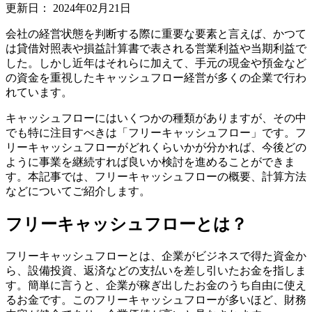
更新日：
2024年02月21日
会社の経営状態を判断する際に重要な要素と言えば、かつて
は貸借対照表や損益計算書で表される営業利益や当期利益で
した。しかし近年はそれらに加えて、手元の現金や預金など
の資金を重視したキャッシュフロー経営が多くの企業で行わ
れています。
キャッシュフローにはいくつかの種類がありますが、その中
でも特に注目すべきは「フリーキャッシュフロー」です。フ
リーキャッシュフローがどれくらいかが分かれば、今後どの
ように事業を継続すれば良いか検討を進めることができま
す。本記事では、フリーキャッシュフローの概要、計算方法
などについてご紹介します。
フリーキャッシュフローとは？
フリーキャッシュフローとは、企業がビジネスで得た資金か
ら、設備投資、返済などの支払いを差し引いたお金を指しま
す。簡単に言うと、企業が稼ぎ出したお金のうち自由に使え
るお金です。このフリーキャッシュフローが多いほど、財務