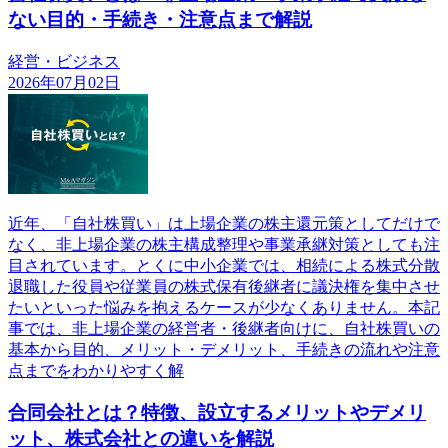
ない目的・手続き・注意点まで解説
経営・ビジネス
2026年07月02日
近年、「自社株買い」は上場企業の株主還元策としてだけで
なく、非上場企業の株主構成整理や事業承継対策としても注
目されています。とくに中小企業では、相続による株式分散
退職した役員や従業員の株式保有後継者に議決権を集中させ
たいといった悩みを抱えるケースが少なくありません。本記
事では、非上場企業の経営者・後継者向けに、自社株買いの
基本から目的、メリット・デメリット、手続きの流れや注意
点までをわかりやすく解
合同会社とは？特徴、設立するメリットやデメリ
ット、株式会社との違いを解説