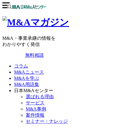
M&A・事業承継の情報を
わかりやすく発信
無料相談
コラム
M&Aニュース
M&Aを学ぶ
M&A用語集
日本M&Aセンター
選ばれる理由
サービス
M&A事例
案件情報
セミナー・ナレッジ