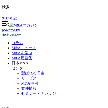
検索
無料相談
powered by
コラム
M&A
ニュース
M&Aを
学ぶ
M&A
用語集
日本M&A
センター
選ばれる理由
サービス
M&A事例
案件情報
セミナー・ナレッジ