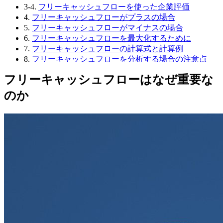
3-4.
フリーキャッシュフローを使った企業評価
4.
フリーキャッシュフローがプラスの場合
5.
フリーキャッシュフローがマイナスの場合
6.
フリーキャッシュフローを最大化するために
7.
フリーキャッシュフローの計算式と計算例
8.
フリーキャッシュフローを分析する場合の注意点
8-1.
単純にプラスやマイナスで判断しない
フリーキャッシュフローはなぜ重要な
8-2.
複数年のフリーキャッシュフローで分析する
9.
終わりに
のか
9-1.
著者