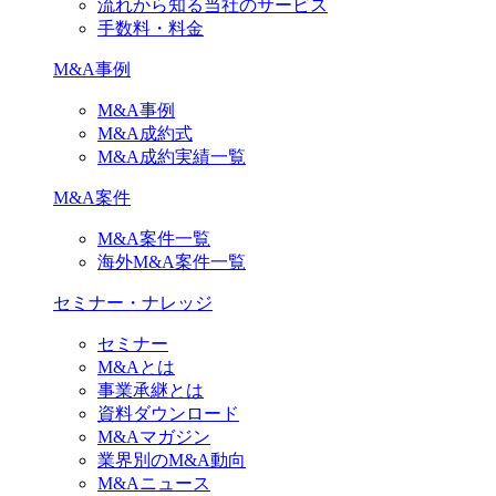
流れから知る当社のサービス
手数料・料金
M&A事例
M&A事例
M&A成約式
M&A成約実績一覧
M&A案件
M&A案件一覧
海外M&A案件一覧
セミナー・ナレッジ
セミナー
M&Aとは
事業承継とは
資料ダウンロード
M&Aマガジン
業界別のM&A動向
M&Aニュース