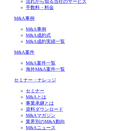
流れから知る当社のサービス
手数料・料金
M&A事例
M&A事例
M&A成約式
M&A成約実績一覧
M&A案件
M&A案件一覧
海外M&A案件一覧
セミナー・ナレッジ
セミナー
M&Aとは
事業承継とは
資料ダウンロード
M&Aマガジン
業界別のM&A動向
M&Aニュース