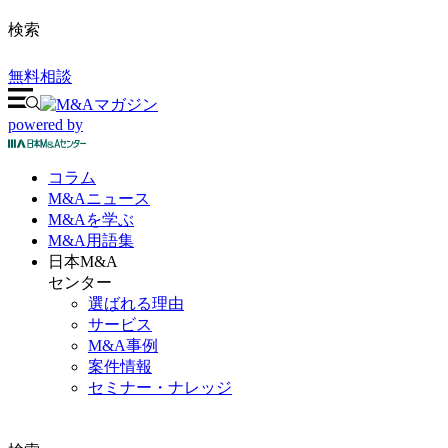
検索
無料相談
powered by
コラム
M&A
ニュース
M&Aを
学ぶ
M&A
用語集
日本M&A
センター
選ばれる理由
サービス
M&A事例
案件情報
セミナー・ナレッジ