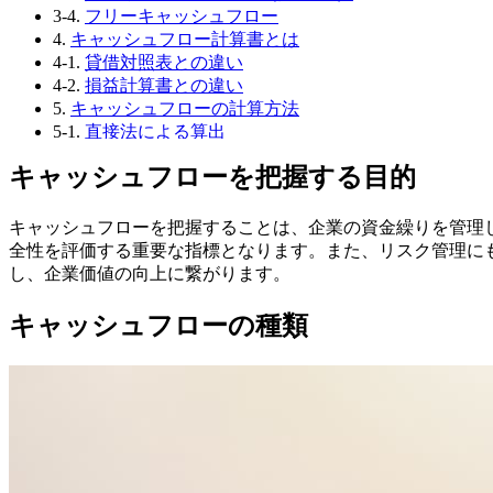
3-4.
フリーキャッシュフロー
4.
キャッシュフロー計算書とは
4-1.
貸借対照表との違い
4-2.
損益計算書との違い
5.
キャッシュフローの計算方法
5-1.
直接法による算出
5-2.
間接法による算出
キャッシュフローを把握する目的
6.
キャッシュフロー計算書の見方
6-1.
①優良企業の場合
6-2.
②成長企業の場合
キャッシュフローを把握することは、企業の資金繰りを管理
6-3.
③ダウンサイジングを行う企業の場合
全性を評価する重要な指標となります。また、リスク管理に
6-4.
④再建中の企業の場合
し、企業価値の向上に繋がります。
6-5.
⑤事業検討中の企業の場合
6-6.
⑥事業転換を図る企業の場合
キャッシュフローの種類
6-7.
⑦経営状態が要注意の企業の場合
7.
キャッシュフロー計算書を作成できるツール
7-1.
中小企業の会計31問31答（平成21年指針改正対応
7-2.
日本公認会計士協会「中小企業のためのキャッシュ
7-3.
Microsoft社 Officeテンプレート「キャッシュフ
8.
終わりに
8-1.
著者