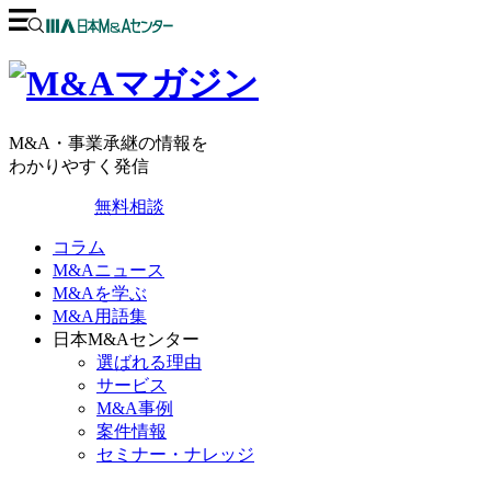
M&A・事業承継の情報を
わかりやすく発信
無料相談
コラム
M&Aニュース
M&Aを学ぶ
M&A用語集
日本M&Aセンター
選ばれる理由
サービス
M&A事例
案件情報
セミナー・ナレッジ