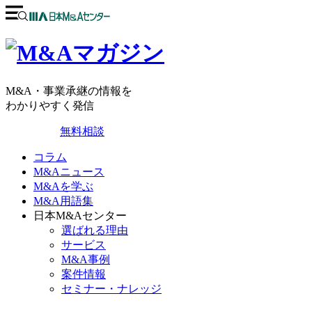
M&A・事業承継の情報を
わかりやすく発信
無料相談
コラム
M&Aニュース
M&Aを学ぶ
M&A用語集
日本M&Aセンター
選ばれる理由
サービス
M&A事例
案件情報
セミナー・ナレッジ