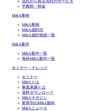
流れから知る当社のサービス
手数料・料金
M&A事例
M&A事例
M&A成約式
M&A成約実績一覧
M&A案件
M&A案件一覧
海外M&A案件一覧
セミナー・ナレッジ
セミナー
M&Aとは
事業承継とは
資料ダウンロード
M&Aマガジン
業界別のM&A動向
M&Aニュース