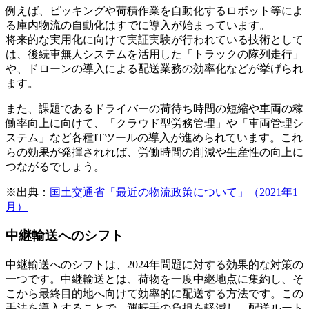
例えば、ピッキングや荷積作業を自動化するロボット等によ
る庫内物流の自動化はすでに導入が始まっています。
将来的な実用化に向けて実証実験が行われている技術として
は、後続車無人システムを活用した「トラックの隊列走行」
や、ドローンの導入による配送業務の効率化などが挙げられ
ます。
また、課題であるドライバーの荷待ち時間の短縮や車両の稼
働率向上に向けて、「クラウド型労務管理」や「車両管理シ
ステム」など各種ITツールの導入が進められています。これ
らの効果が発揮されれば、労働時間の削減や生産性の向上に
つながるでしょう。
※出典：
国土交通省「最近の物流政策について」（2021年1
月）
中継輸送へのシフト
中継輸送へのシフトは、2024年問題に対する効果的な対策の
一つです。中継輸送とは、荷物を一度中継地点に集約し、そ
こから最終目的地へ向けて効率的に配送する方法です。この
手法を導入することで、運転手の負担を軽減し、配送ルート