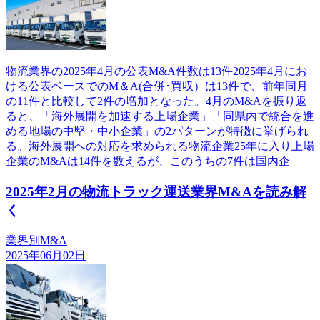
物流業界の2025年4月の公表M&A件数は13件2025年4月にお
ける公表ベースでのM＆A(合併･買収）は13件で、前年同月
の11件と比較して2件の増加となった。4月のM&Aを振り返
ると、「海外展開を加速する上場企業」「同県内で統合を進
める地場の中堅・中小企業」の2パターンが特徴に挙げられ
る。海外展開への対応を求められる物流企業25年に入り上場
企業のM&Aは14件を数えるが、このうちの7件は国内企
2025年2月の物流トラック運送業界M&Aを読み解
く
業界別M&A
2025年06月02日