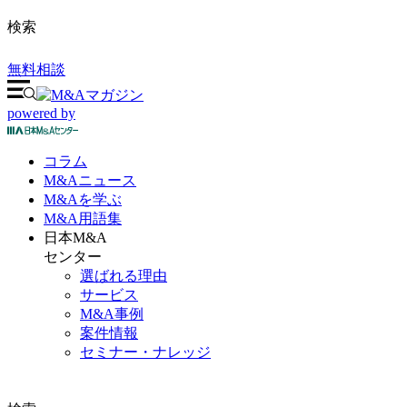
検索
無料相談
powered by
コラム
M&A
ニュース
M&Aを
学ぶ
M&A
用語集
日本M&A
センター
選ばれる理由
サービス
M&A事例
案件情報
セミナー・ナレッジ