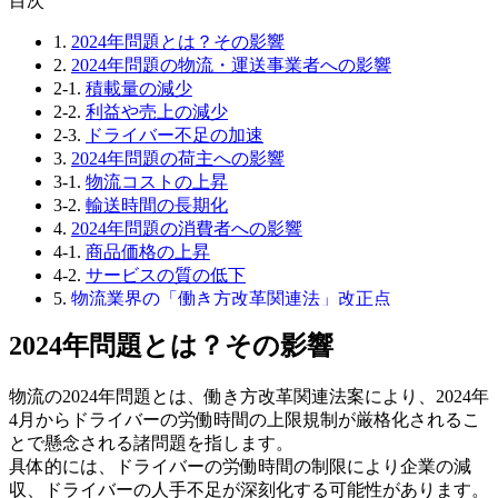
⽬次
1.
2024年問題とは？その影響
2.
2024年問題の物流・運送事業者への影響
2-1.
積載量の減少
2-2.
利益や売上の減少
2-3.
ドライバー不足の加速
3.
2024年問題の荷主への影響
3-1.
物流コストの上昇
3-2.
輸送時間の長期化
4.
2024年問題の消費者への影響
4-1.
商品価格の上昇
4-2.
サービスの質の低下
5.
物流業界の「働き方改革関連法」改正点
5-1.
時間外労働の上限規制の変更（年960時間）
2024年問題とは？その影響
5-2.
拘束時間・休息時間などの基準変更
5-3.
時間外労働の割増賃金率の変更
6.
2024年問題解決にむけた対策
物流の2024年問題とは、働き方改革関連法案により、2024年
6-1.
労働環境の改善
4月からドライバーの労働時間の上限規制が厳格化されるこ
6-2.
人材確保の取り組み
とで懸念される諸問題を指します。
6-3.
DX導入による業務効率化
具体的には、ドライバーの労働時間の制限により企業の減
6-4.
中継輸送へのシフト
収、ドライバーの人手不足が深刻化する可能性があります。