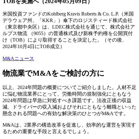
TOBを実施へ（2024年05月09日）
米国投資ファンドのKohlberg Kravis Roberts & Co. L.P.（米国
デラウェア州、「KKR」）傘下のロジスティード株式会社
（東京都中央区）は、LDEC株式会社を通じて、株式会社ア
ルプス物流 （9055）の普通株式及び新株予約権を公開買付
け（TOB）により取得することを決定した。（その後、
2024年10月4日にTOB成立）
M&Aニュース
物流業でM&Aをご検討の方に
以上、2024年問題の概要についてご紹介しました。人材不足
に悩む物流業界にとって、労働時間の規制強化にともなう
2024年問題は早急に対処すべき課題です。法改正後の収益
減、ドライバーの収入減およびそれにともなう離職といった
懸念される問題への有効な解決策のひとつがM&Aです。
M&Aは、2業界の構造改革を促進し、効率的な運営を実現す
るための重要な手段と言えるでしょう。