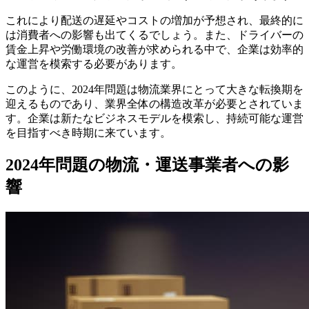
6-5.
再配達削減の工夫
これにより配送の遅延やコストの増加が予想され、最終的に
7.
2024年問題の解決策としてのM&A
は消費者への影響も出てくるでしょう。また、ドライバーの
8.
物流事業のM&A
賃金上昇や労働環境の改善が求められる中で、企業は効率的
8-1.
日本郵便、物流大手のトナミHDへTOB実施（2025
な運営を模索する必要があります。
年02月26日）
8-2.
日鉄物流、タイの現地法人2社を事業統合（2025年
このように、2024年問題は物流業界にとって大きな転換期を
01月07日）
迎えるものであり、業界全体の構造改革が必要とされていま
8-3.
KKR傘下のロジスティード、アルプス物流に対し
す。企業は新たなビジネスモデルを模索し、持続可能な運営
TOBを実施へ（2024年05月09日）
を目指すべき時期に来ています。
9.
物流業でM&Aをご検討の方に
9-1.
著者
2024年問題の物流・運送事業者への影
響