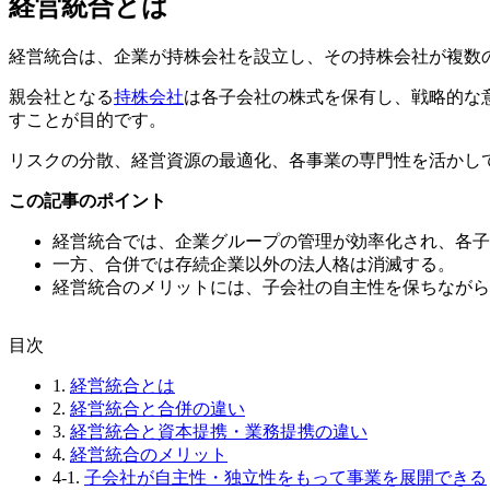
経営統合とは
経営統合は、企業が持株会社を設立し、その持株会社が複数
親会社となる
持株会社
は各子会社の株式を保有し、戦略的な
すことが目的です。
リスクの分散、経営資源の最適化、各事業の専門性を活かし
この記事のポイント
経営統合では、企業グループの管理が効率化され、各子
一方、合併では存続企業以外の法人格は消滅する。
経営統合のメリットには、子会社の自主性を保ちながら
⽬次
1.
経営統合とは
2.
経営統合と合併の違い
3.
経営統合と資本提携・業務提携の違い
4.
経営統合のメリット
4-1.
子会社が自主性・独立性をもって事業を展開できる