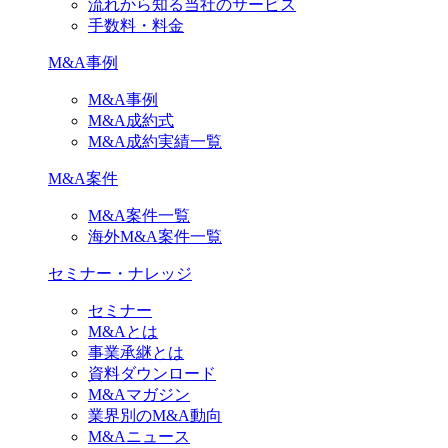
流れから知る当社のサービス
手数料・料金
M&A事例
M&A事例
M&A成約式
M&A成約実績一覧
M&A案件
M&A案件一覧
海外M&A案件一覧
セミナー・ナレッジ
セミナー
M&Aとは
事業承継とは
資料ダウンロード
M&Aマガジン
業界別のM&A動向
M&Aニュース