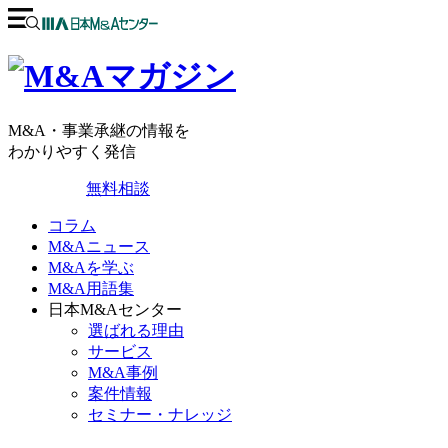
M&A・事業承継の情報を
わかりやすく発信
無料相談
コラム
M&Aニュース
M&Aを学ぶ
M&A用語集
日本M&Aセンター
選ばれる理由
サービス
M&A事例
案件情報
セミナー・ナレッジ