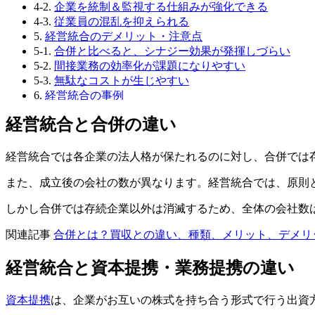
4-2.
企業を統制＆監視する仕組みが強化できる
4-3.
従業員の混乱を抑えられる
5.
経営統合のデメリット・注意点
5-1.
合併と比べると、シナジー効果が発揮しづらい
5-2.
間接業務の効率化が課題になりやすい
5-3.
無駄なコストが生じやすい
6.
経営統合の事例
6-1.
マツモトキヨシホールディングスとココカラファイ
経営統合と合併の違い
6-2.
ZホールディングスとLINEの経営統合事例
7.
終わりに
7-1.
著者
経営統合では各企業の法人格が保たれるのに対し、合併では
また、成立後の会社の数が異なります。経営統合では、原則
しかし合併では存続企業以外は消滅するため、全体の会社数
関連記事
合併とは？買収との違い、種類、メリット、デメリ
経営統合と資本提携・業務提携の違い
資本提携
は、企業がお互いの株式を持ち合う形式で行う出資