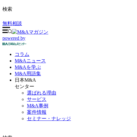
検索
無料相談
powered by
コラム
M&A
ニュース
M&Aを
学ぶ
M&A
用語集
日本M&A
センター
選ばれる理由
サービス
M&A事例
案件情報
セミナー・ナレッジ