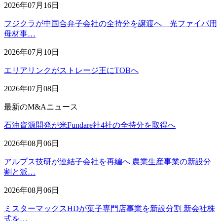
2026年07月16日
フジクラが中国合弁子会社の全持分を譲渡へ 光ファイバ用
母材事…
2026年07月10日
エリアリンクがストレージ王にTOBへ
2026年07月08日
最新のM&Aニュース
石油資源開発が米Fundare社4社の全持分を取得へ
2026年08月06日
アルプス技研が連結子会社を再編へ 農業生産事業の新設分
割と派…
2026年08月06日
ミスターマックスHDが菓子専門店事業を新設分割 新会社株
式を…