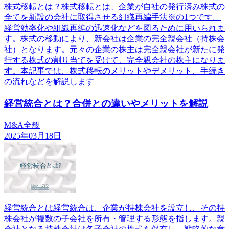
株式移転とは？株式移転とは、企業が自社の発行済み株式の
全てを新設の会社に取得させる組織再編手法※の1つです。
経営効率化や組織再編の迅速化などを図るために用いられま
す。株式の移動により、新会社は企業の完全親会社（持株会
社）となります。元々の企業の株主は完全親会社が新たに発
行する株式の割り当てを受けて、完全親会社の株主になりま
す。本記事では、株式移転のメリットやデメリット、手続き
の流れなどを解説します
経営統合とは？合併との違いやメリットを解説
M&A全般
2025年03月18日
経営統合とは経営統合は、企業が持株会社を設立し、その持
株会社が複数の子会社を所有・管理する形態を指します。親