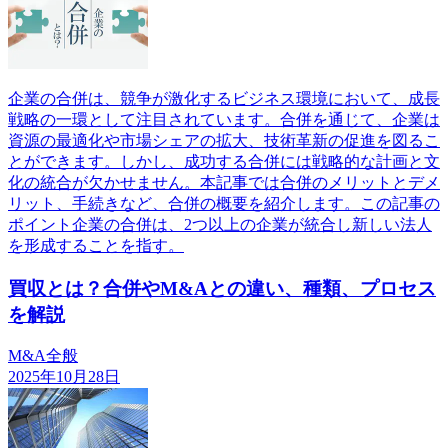
企業の合併は、競争が激化するビジネス環境において、成長
戦略の一環として注目されています。合併を通じて、企業は
資源の最適化や市場シェアの拡大、技術革新の促進を図るこ
とができます。しかし、成功する合併には戦略的な計画と文
化の統合が欠かせません。本記事では合併のメリットとデメ
リット、手続きなど、合併の概要を紹介します。この記事の
ポイント企業の合併は、2つ以上の企業が統合し新しい法人
を形成することを指す。
買収とは？合併やM&Aとの違い、種類、プロセス
を解説
M&A全般
2025年10月28日