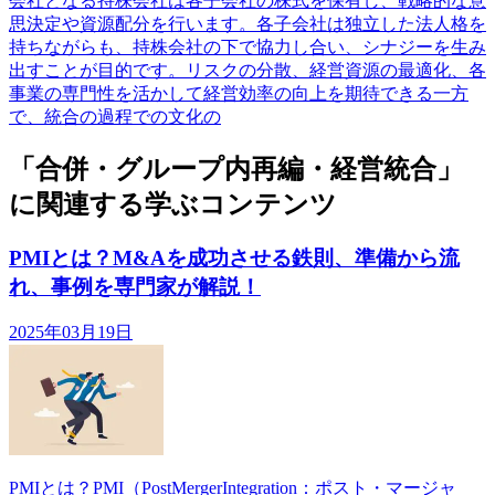
会社となる持株会社は各子会社の株式を保有し、戦略的な意
思決定や資源配分を行います。各子会社は独立した法人格を
持ちながらも、持株会社の下で協力し合い、シナジーを生み
出すことが目的です。リスクの分散、経営資源の最適化、各
事業の専門性を活かして経営効率の向上を期待できる一方
で、統合の過程での文化の
「合併・グループ内再編・経営統合」
に関連する学ぶコンテンツ
PMIとは？M&Aを成功させる鉄則、準備から流
れ、事例を専門家が解説！
2025年03月19日
PMIとは？PMI（PostMergerIntegration：ポスト・マージャ