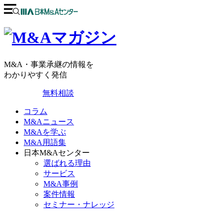
M&A・事業承継の情報を
わかりやすく発信
無料相談
コラム
M&Aニュース
M&Aを学ぶ
M&A用語集
日本M&Aセンター
選ばれる理由
サービス
M&A事例
案件情報
セミナー・ナレッジ