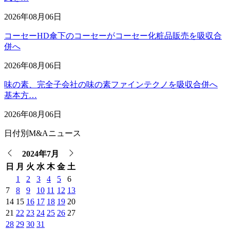
2026年08月06日
コーセーHD傘下のコーセーがコーセー化粧品販売を吸収合
併へ
2026年08月06日
味の素、完全子会社の味の素ファインテクノを吸収合併へ
基本方…
2026年08月06日
日付別M&Aニュース
2024年7月
日
月
火
水
木
金
土
1
2
3
4
5
6
7
8
9
10
11
12
13
14
15
16
17
18
19
20
21
22
23
24
25
26
27
28
29
30
31