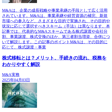
M&Aは、企業の成長戦略や事業承継の手段として広く活用
されています。M&Aは、事業承継や経営資源の補完、新規
市場への参入など、さまざまな目的で実施され、その目的や
状況に応じて選択すべきスキーム（手法）は異なります。本
記事では、代表的なM&Aスキームである株式譲渡や会社分
割、事業譲渡、株式交換のほか、第三者割当増資、合併につ
いて解説します。この記事のポイントM&Aは、その目的に
応じて、株式譲渡・事業
株式移転とは？メリット、手続きの流れ、税務を
わかりやすく解説
M&A実務
2025年04月03日