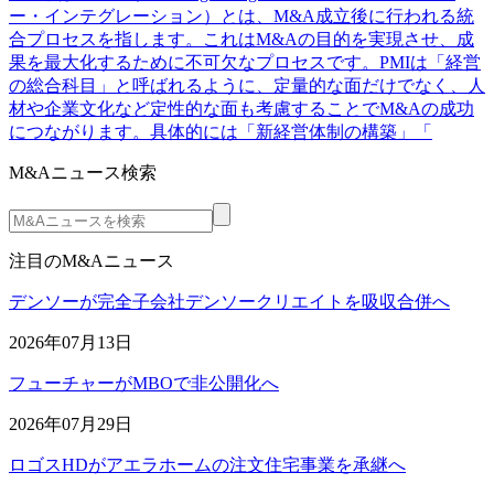
ー・インテグレーション）とは、M&A成立後に行われる統
合プロセスを指します。これはM&Aの目的を実現させ、成
果を最大化するために不可欠なプロセスです。PMIは「経営
の総合科目」と呼ばれるように、定量的な面だけでなく、人
材や企業文化など定性的な面も考慮することでM&Aの成功
につながります。具体的には「新経営体制の構築」「
M&Aニュース検索
注目のM&Aニュース
デンソーが完全子会社デンソークリエイトを吸収合併へ
2026年07月13日
フューチャーがMBOで非公開化へ
2026年07月29日
ロゴスHDがアエラホームの注文住宅事業を承継へ