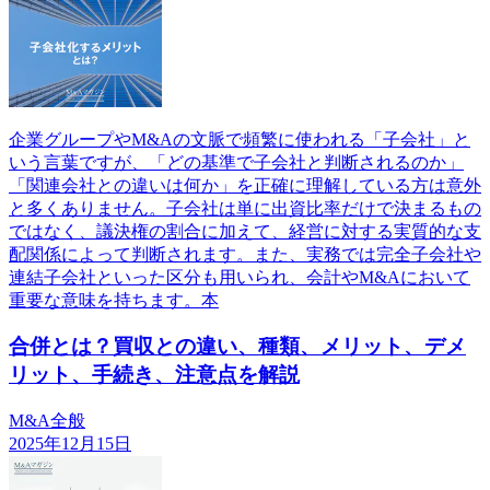
企業グループやM&Aの文脈で頻繁に使われる「子会社」と
いう言葉ですが、「どの基準で子会社と判断されるのか」
「関連会社との違いは何か」を正確に理解している方は意外
と多くありません。子会社は単に出資比率だけで決まるもの
ではなく、議決権の割合に加えて、経営に対する実質的な支
配関係によって判断されます。また、実務では完全子会社や
連結子会社といった区分も用いられ、会計やM&Aにおいて
重要な意味を持ちます。本
合併とは？買収との違い、種類、メリット、デメ
リット、手続き、注意点を解説
M&A全般
2025年12月15日