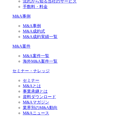
流れから知る当社のサービス
手数料・料金
M&A事例
M&A事例
M&A成約式
M&A成約実績一覧
M&A案件
M&A案件一覧
海外M&A案件一覧
セミナー・ナレッジ
セミナー
M&Aとは
事業承継とは
資料ダウンロード
M&Aマガジン
業界別のM&A動向
M&Aニュース