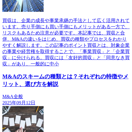
買収は、企業の成長や事業承継の手法として広く活用されて
います。売り手側にも買い手側にもメリットがある一方で、
リスクもあるため注意が必要です。本記事では、買収と合
併、M&Aの違いをはじめ、買収の種類やプロセスをわかり
やすく解説します。この記事のポイント買収とは、対象企業
の事業や経営権を取得することで、「事業買収」と「企業買
収」に分けられる。買収には「友好的買収」と「同意なき買
収」があり、一般的に中小
M&Aのスキームの種類とは？それぞれの特徴やメ
リット、選び方を解説
M&A全般
2025年09月12日