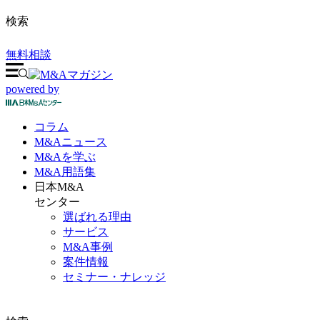
検索
無料相談
powered by
コラム
M&A
ニュース
M&Aを
学ぶ
M&A
用語集
日本M&A
センター
選ばれる理由
サービス
M&A事例
案件情報
セミナー・ナレッジ